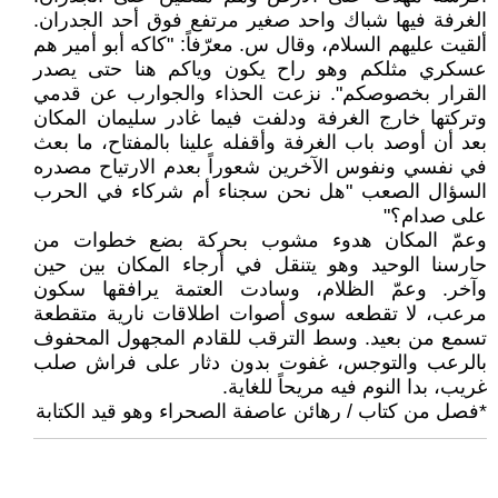
الغرفة فيها شباك واحد صغير مرتفع فوق أحد الجدران.
ألقيت عليهم السلام، وقال س. معرّفاً: "كاكه أبو أمير هم
عسكري مثلكم وهو راح يكون وياكم هنا حتى يصدر
القرار بخصوصكم". نزعت الحذاء والجوارب عن قدمي
وتركتها خارج الغرفة ودلفت فيما غادر سليمان المكان
بعد أن أوصد باب الغرفة وأقفله علينا بالمفتاح، ما بعث
في نفسي ونفوس الآخرين شعوراً بعدم الارتياح مصدره
السؤال الصعب "هل نحن سجناء أم شركاء في الحرب
على صدام؟"
وعمّ المكان هدوء مشوب بحركة بضع خطوات من
حارسنا الوحيد وهو يتنقل في أرجاء المكان بين حين
وآخر. وعمّ الظلام، وسادت العتمة يرافقها سكون
مرعب، لا تقطعه سوى أصوات اطلاقات نارية متقطعة
تسمع من بعيد. وسط الترقب للقادم المجهول المحفوف
بالرعب والتوجس، غفوت بدون دثار على فراش صلب
غريب، بدا النوم فيه مريحاً للغاية.
*فصل من كتاب / رهائن عاصفة الصحراء وهو قيد الكتابة