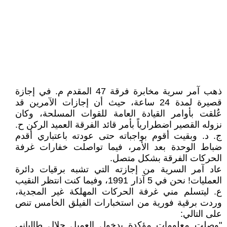
ذهب آمر سرية مخابرة فرقة 47 المقدم م. في إجازة
قصيرة لمدة 24 ساعة، حيث أن إجازات الآمرين قد
عُلقت بأوامر القيادة العامة للقوات المسلحة، وكان
نزوله القصير اضطرارياً بأمر قائد الفرقة العميد الركن ح.
ج. د. وبقيت أقوم بواجباته حتى عودته باعتباري أقدم
ضباط الوحدة بعد الأمر، فيما تواصلت خفارات غرفة
الحركات الفرقة بشكل متصل.
عاد آمر السرية من إجازته التي تشبه برقيات دائرة
العمليات! نحن في 5 آذار 1991، وفيما كنت انتظر النقيب
ع. ليتسلم مني غرفة الحركات المهلكة غير المجدية،
وردت برقية فورية من استخبارات الفيلق الخامس تنص
على التالي:
"وصلت معلومات مؤكدة بدخول العميل جلال طالباني