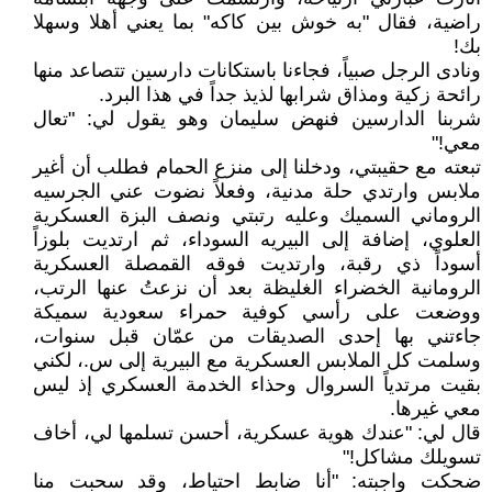
راضية، فقال "به خوش بين كاكه" بما يعني أهلا وسهلا
بك!
ونادى الرجل صبياً، فجاءنا باستكانات دارسين تتصاعد منها
رائحة زكية ومذاق شرابها لذيذ جداً في هذا البرد.
شربنا الدارسين فنهض سليمان وهو يقول لي: "تعال
معي!"
تبعته مع حقيبتي، ودخلنا إلى منزع الحمام فطلب أن أغير
ملابس وارتدي حلة مدنية، وفعلاً نضوت عني الجرسيه
الروماني السميك وعليه رتبتي ونصف البزة العسكرية
العلوي، إضافة إلى البيريه السوداء، ثم ارتديت بلوزاً
أسوداً ذي رقبة، وارتديت فوقه القمصلة العسكرية
الرومانية الخضراء الغليظة بعد أن نزعتُ عنها الرتب،
ووضعت على رأسي كوفية حمراء سعودية سميكة
جاءتني بها إحدى الصديقات من عمّان قبل سنوات،
وسلمت كل الملابس العسكرية مع البيرية إلى س.، لكني
بقيت مرتدياً السروال وحذاء الخدمة العسكري إذ ليس
معي غيرها.
قال لي: "عندك هوية عسكرية، أحسن تسلمها لي، أخاف
تسويلك مشاكل!"
ضحكت واجبته: "أنا ضابط احتياط، وقد سحبت منا