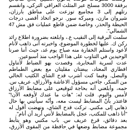
برفقة 3000 مسلح عبر المثلث العراقي التركي، وانقسم
رتلهم إلى 3 مجاميع توزعت على مناطق بارزان،
شيروان مازن، وميركه سور. نرجو اتخاذ أقصى درجات
الحيطة والحذر، وخاصة ضمن قاطع عمليات فق مش 47
الشمالي".
سلمت البرقية إلى النقيب ع.، وابلغته بضرورة اطلاع رائد
ركن ك. عليها لخطورة الموضوع، واخبرته أنى ذاهب لأنام
لأعود واستلم الخفارة منه صباح يوم غد، حيث أننا صرنا
الوحيدين في التناوب على هذا الواجب منذ أسبوعين.
عدت لسرية المخابرة، وقصدت بهو الضباط لأتناول
افطاري المعتاد، بيضتان مقليتان مع بعض الطماطم
والبصل. وفيما كنت أشرب قدح الشاي الكئيب الخالي
من السكر، جاءني مسؤول الاعاشة والأرزاق، عريف س.
حمه، وأبلغني أنه بحاجة لتوقيعي على مضابط الأرزاق
لأمس واليوم. قلت له: "هات ما عندك لأوقعه الآن!"
فاعتذر بأنّ المضابط ليست معه، وأنّه سيأتيني بها حال
ذهابي إلى مكتبي. تركت قدح الشاي، ونهضت أقول له
"أنا ذاهب للمكتب، عجل بالمضابط لأنني أريد أن أنام".
بعد دقائق، قرع عريف س. باب مكتبي وهو يتأبط
مجموعة مضابط وضعها في حافظة من المقوى الأزرق،