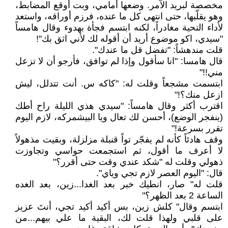
مخصصة لبريد الآمر. وضعها أمامي، وبت أوقع المضابط،
وهو يقلّبها، حتى انتهى كل ما عنده، فرزم أوراقه، واستعد
لأداء التحية مغادراً، لكنه ابتسم فجأة بهدوء وقال هامساً
"سيدي، اكو موضوع أريد أن أقوله لك لأني اثق بك"!
قلت مندهشاً: "تفضل قل ما عندك".
قال هامسا: "انا سأقول وإذا لم توافق، فأرجو أن لا تزعل
مني!!"
ابتسمت مشجعاً وقلت له: "كاكه س. أنت تتدلل، ليش
ازعل منك؟!"
اقترب أكثر وقال هامساً: "سيدي هذي الليلة راح أطك
(ينفجر الوضع)، أحسن لك تعال ويا البيشمركه، لازم اليوم
تقرر بسرعة!"
وقف هادئاً كأنه لم يفجّر تواً قنبلة مزلزلة، وبقيت مذهولاً
لا أعرف ما أقول، ثم استجمعت حواسي وتجاوزت
ذهولي وقلت له "شكد عندي وقت حتى أقرر؟"
قال: "اليوم العصر لازم تجي وياي".
قلت له" صار، انطيك خبر بعد الغدا...زين، بعد الغده
الساعة 2 بعد الظهر؟"
ابتسم وقال" كلش زين، بس أكيد أكيد تجي، أنتَ عزيز
على قلبي ولهذا قلت لك، البقية ما علي بيهم...من