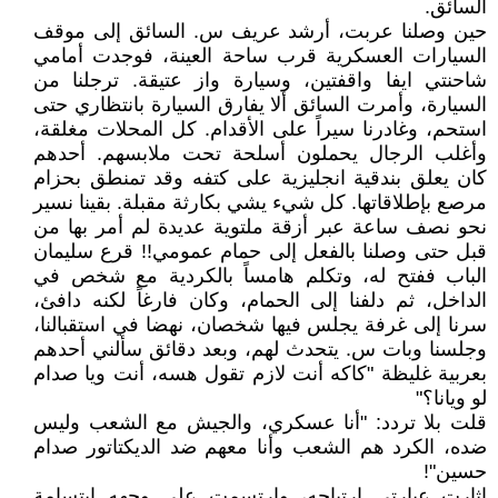
السائق.
حين وصلنا عربت، أرشد عريف س. السائق إلى موقف
السيارات العسكرية قرب ساحة العينة، فوجدت أمامي
شاحنتي ايفا واقفتين، وسيارة واز عتيقة. ترجلنا من
السيارة، وأمرت السائق ألا يفارق السيارة بانتظاري حتى
استحم، وغادرنا سيراً على الأقدام. كل المحلات مغلقة،
وأغلب الرجال يحملون أسلحة تحت ملابسهم. أحدهم
كان يعلق بندقية انجليزية على كتفه وقد تمنطق بحزام
مرصع بإطلاقاتها. كل شيء يشي بكارثة مقبلة. بقينا نسير
نحو نصف ساعة عبر أزقة ملتوية عديدة لم أمر بها من
قبل حتى وصلنا بالفعل إلى حمام عمومي!! قرع سليمان
الباب ففتح له، وتكلم هامساً بالكردية مع شخص في
الداخل، ثم دلفنا إلى الحمام، وكان فارغاً لكنه دافئ،
سرنا إلى غرفة يجلس فيها شخصان، نهضا في استقبالنا،
وجلسنا وبات س. يتحدث لهم، وبعد دقائق سألني أحدهم
بعربية غليظة "كاكه أنت لازم تقول هسه، أنت ويا صدام
لو ويانا؟"
قلت بلا تردد: "أنا عسكري، والجيش مع الشعب وليس
ضده، الكرد هم الشعب وأنا معهم ضد الديكتاتور صدام
حسين"!
اثارت عبارتي ارتياحه، وارتسمت على وجهه ابتسامة