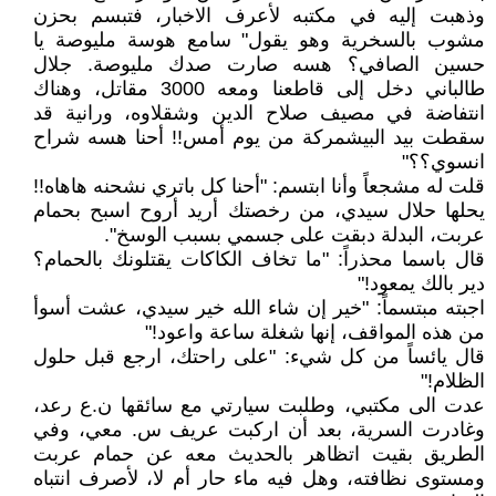
وذهبت إليه في مكتبه لأعرف الاخبار، فتبسم بحزن
مشوب بالسخرية وهو يقول" سامع هوسة مليوصة يا
حسين الصافي؟ هسه صارت صدك مليوصة. جلال
طالباني دخل إلى قاطعنا ومعه 3000 مقاتل، وهناك
انتفاضة في مصيف صلاح الدين وشقلاوه، ورانية قد
سقطت بيد البيشمركة من يوم أمس!! أحنا هسه شراح
انسوي؟؟"
قلت له مشجعاً وأنا ابتسم: "أحنا كل باتري نشحنه هاهاه!!
يحلها حلال سيدي، من رخصتك أريد أروح اسبح بحمام
عربت، البدلة دبقت على جسمي بسبب الوسخ".
قال باسما محذراً: "ما تخاف الكاكات يقتلونك بالحمام؟
دير بالك يمعود!"
اجبته مبتسماً: "خير إن شاء الله خير سيدي، عشت أسوأ
من هذه المواقف، إنها شغلة ساعة واعود!"
قال يائساً من كل شيء: "على راحتك، ارجع قبل حلول
الظلام!"
عدت الى مكتبي، وطلبت سيارتي مع سائقها ن.ع رعد،
وغادرت السرية، بعد أن اركبت عريف س. معي، وفي
الطريق بقيت اتظاهر بالحديث معه عن حمام عربت
ومستوى نظافته، وهل فيه ماء حار أم لا، لأصرف انتباه