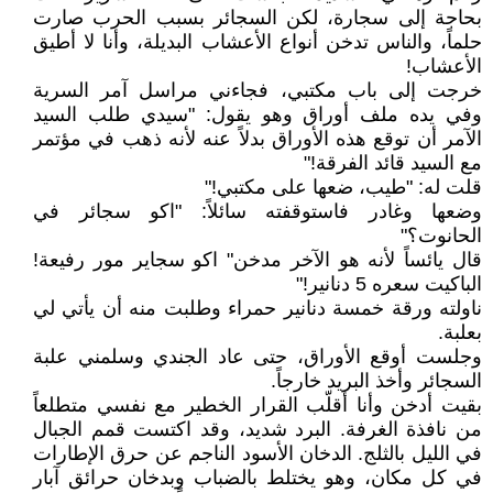
بحاجة إلى سجارة، لكن السجائر بسبب الحرب صارت
حلماً، والناس تدخن أنواع الأعشاب البديلة، وأنا لا أطيق
الأعشاب!
خرجت إلى باب مكتبي، فجاءني مراسل آمر السرية
وفي يده ملف أوراق وهو يقول: "سيدي طلب السيد
الآمر أن توقع هذه الأوراق بدلاً عنه لأنه ذهب في مؤتمر
مع السيد قائد الفرقة!"
قلت له: "طيب، ضعها على مكتبي!"
وضعها وغادر فاستوقفته سائلاً: "اكو سجائر في
الحانوت؟"
قال يائساً لأنه هو الآخر مدخن" اكو سجاير مور رفيعة!
الباكيت سعره 5 دنانير!"
ناولته ورقة خمسة دنانير حمراء وطلبت منه أن يأتي لي
بعلبة.
وجلست أوقع الأوراق، حتى عاد الجندي وسلمني علبة
السجائر وأخذ البريد خارجاً.
بقيت أدخن وأنا أقلّب القرار الخطير مع نفسي متطلعاً
من نافذة الغرفة. البرد شديد، وقد اكتست قمم الجبال
في الليل بالثلج. الدخان الأسود الناجم عن حرق الإطارات
في كل مكان، وهو يختلط بالضباب وبدخان حرائق آبار