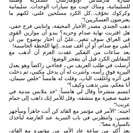
سيارة مارسدس اوتومارسان عسكرية وصلتنا
للسليمانية، ومناك جيت مع سيارات الوحدات. سليمانية
وكركوك تخوّف...كل الكرد مسلحين علني، لكنهم ما
يعترضون العسكريين!"
ذهب الجندي مصدر الأخبار المخيفة، وانتابني فرح خفي،
هل اقتربت نهاية صدام وحزبه؟ يبدو أن موازين القوى
في العراق سوف تتغير...عليّ أن اختار بوضوح بين أن
أبقى مع صدام، أو أن أقف ضده...إنها اللحظة الحاسمة!
بعد ساعات من التفكير عقدت العزم أن أذهب مع
المقاتلين الكرد قبل أن يتفجر الوضع!
أرسلت في طلب العريف س.، فجاءني راكضاً وهو يعدل
البيرية فوق رأسه، واشرت له أن يدخل مكتبي، ثم دخلت
في أثره وأغلقت الباب، وقلت له هامساً "خلص سيمان،
أنا معكم، متى نذهب وكيف؟"
ابتسم منشرحاً وقال لي هامساً: "خذ ملابس مدنية في
حقيبة صغيرة مع منشفه، وقل للأمر إنك ذاهب إلى حمام
عربت!"
اجبته: "الآمر في مؤتمر مع القائد كن أنت جاهزاً وسأجهز
نفسي، وانتظرني في باب السرية عند العارضة لنأخذك
بالسيارة معنا".
بعد أكثر من ساعة عاد الآمر من مؤتمره مع القائد،