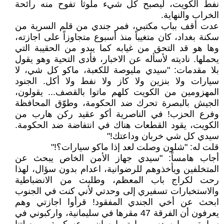
نفط الكويت، ليصبح كل شيء ملوثاً تفوح منه رائحة
الخراب والنهاية.
عدت أقف بباب مكتبي، فمر جندي من قلم السرية من
سكنة بغداد، كان متغيباً منذ أسبوع متجاوزاً على اجازته،
وها هو قد التحق من غيابه كما يبدو من الحقيبة التي
يحملها. ناديته لأسأله عن الاخبار، فأدى التحية وهو يقول
بلا مقدمات: "سيدي مليوصة للكعبة، ماكو كل شي، لا
سيارات ولا بنزين ولا كاز ولا نفط ولا أكل. الجنود
المهزومين من الكويت كلهم ماتوا بالقصف... يقولون،
الجيش بالبصرة تحرك ضد الحكومة، وطوّق المحافظة
وفرع الحزب! في الناصرية أكو عقيد ركن هارب من
الكويت، يقود القطعات هناك في انتفاضة ضد الحكومة.
سيدي كل شي خربان وداعتك!"
قلت له: "شلون وصلت لعد إذا ماكو سيارات؟!"
أجاب هامساً: "سيدي جهاز الأمن الخاص يبحث عن
المتخلفين ويأخذوهم للرضوانية، اعدام بدون سؤال، لهذا
رحت لكراج باب المعظم، وطلبت من الانضباطية
والاستخبارات تسفيري إلى وحدتي لأني كنت في الجنوب
ابحث عن أخي الجندي المفقود! قرأوا اجازتي وهم
يعرفون أن الفرقة 47 مقرها في سليمانية، واركبوني في