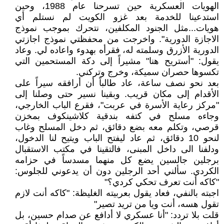
الهويات العسكرية حين تسرحنا عام 1988، وحين
استدعينا للخدمة بعد غزو الكويت لم نستلم أي
هويات...مثل الجنود المكلفين، نتحرك بموجب نموذج
الاجازة الدورية". واخرجت من محفظتي نموذج اجازتي
الدورية الأزرق وسلمته له، فقرأه بهدوء واعاده لي. وعاد
يقول: "أستريح هنا" مشيراً إلى دكة المستحمين التي
تكسوها حصران سميكة، وخرج وتركني.
بعد نحو نصف ساعة، عاد طالباً أن أرافقه سيراً على
الأقدام إلى مكان قريب. وبقينا نسير حتى وصلنا إلى
"مركز رعاية الأسرة في عربت"، فقرع الباب الخارجي،
وجاءه مسلح في كتفه بندقية كلاشينكوف بمخزن
قرصي، وتكلم معه بضع دقائق، ثم دخل المسلح وغاب
لنحو 10 دقائق، ثم عاد ليفتح الباب ويتيح لنا الدخول،
ودلفنا الى داخل المبنى، فالتقينا في مكتب الاستقبال
برجلين جالسين يضع كل منهما مسدساً في حزامه
الكردي. سألني أحد الرجلين دون أن يدعوني للجلوس:
"كاكه أنت تعرف تحكي كردي؟"
اجبته بالنفي، فعاد يقول بعربيته الغليظة: "كاكه أنت لازم
تقول هسه، أنت ويا من تريد تصير"
قلت بلا تردد: "أنا عسكري لا أدافع عن صدام حسين، بل