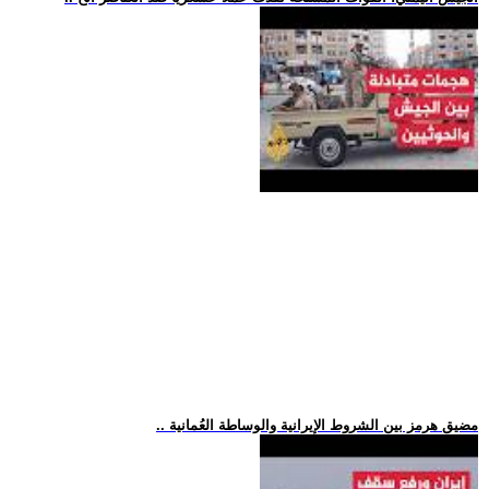
.. مضيق هرمز بين الشروط الإيرانية والوساطة العُمانية