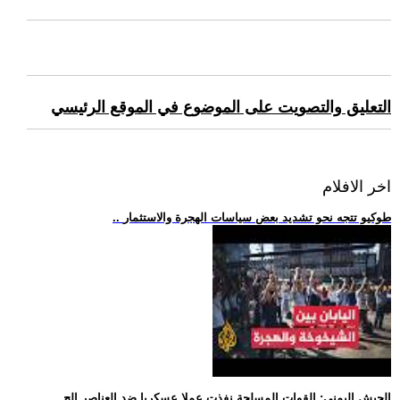
التعليق والتصويت على الموضوع في الموقع الرئيسي
اخر الافلام
.. طوكيو تتجه نحو تشديد بعض سياسات الهجرة والاستثمار
.. الجيش اليمني: القوات المسلحة نفذت عملا عسكريا ضد العناصر الح