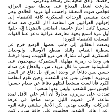
رخصتك" وأدى التحية بكل رشاقة وغادرني.
سارعت اشغل المذياع على محطة صوت العراق،
فجاءني صوت المعلقة واحسب أنها غزوة الخالدي وهي
تحث منتسبي الوحدات العسكرية كافة للانضمام إلى
إخوانهم العراقيين في انتفاضة آذار الكبرى ضد صدام
حسين! كانت أخبارً عاصفة، اصابتني بالذهول! إنّه حلم!!
أول مرة اسمع بجهة معارضة عراقية تدعو علناً القوات
المسلحة للانضمام للثورة!
وضعت الحقائق إلى جانب بعضها، الوضع خرج عن
سيطرة النظام، والبلد مقطع الأوصال، والوحدات
العسكرية التي لم تشارك في غزو الكويت، ومنها فرقتنا،
هي وحدات رمزية مهلهلة. البيشمركة سيهجمون على
السليمانية حسب ما قال عريف س.، والدفاع عن صدام
حسين ليس دفاعاً عن وحدة العراق، بل دفاع عن البعث
ورموزه. الجيش ليس عدو الشعب، وحين تقوم انتفاضة
الكرد فأنا لست مستعداً لقتلهم دفاعاً عن صدام حسين!
الجيش سور للشعب، وليس عدو الشعب!
تمددت على سريري، محاولاً أن أنام على الأقل لمدة
ساعة، لأني قضيت الليل برمته صاحياً في غرفة
الحركات، والتعب يهدني. لكن الأخبار سلبتني رغبة النوم
رغم ارهاقي الشديد. فجلست على حافة سرير، كنت