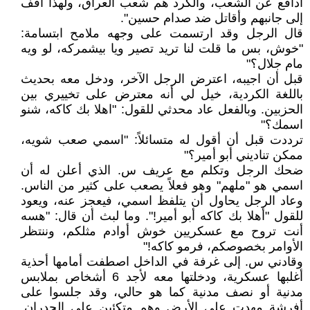
أدافع عن الشعب، والكرد هم شعب العراق، ولهذا أقف
إلى جانبهم وأقاتل ضد صدام حسين".
قال الرجل وقد ارتسمت على وجهه ملامح ابتسامة:
"خوش، بس ما قلت لنا تريد تصير ويا بيشمركه، لو ويه
مام جلال؟"
قبل أن اجيبه، اعترض الرجل الآخر، ودخل معه بحديث
باللغة الكردية، خيل لي أنه معترض على تخييري بين
الحزبين. وبالفعل عاد محدثي للقول: "اهلا بك كاكه، شنو
اسمك؟"
ترددت قبل أن أقول له متسائلاً: "اسمي صعب شويه،
ممكن تناديني أبو أمير؟"
ضحك الرجل وتكلم مع عريف س. الذي أعلن له أن
اسمي هو "ملهم" وهو فعلاً يصعب على كثير من الناس.
وعاد الرجل يحاول أن يتلفظ اسمي، فيعجز عنه، ويعود
للقول "أهلا بك كاكه أبو أمير!". وما لبث أن قال: "هسه
أنت تروح مع عسكريين خوش أوادم مثلكم، وننتظر
الأوامر بخصوصكم، فرمو كاكه!"
وقادني س. إلى غرفة في الداخل اصطفت أمامها أحذية
أغلبها عسكرية، ودخلتها معه لأجد 6 أشخاص بملابس
مدنية أو نصف مدنية كما هو حالي، وقد جلسوا على
أفرشة مهدت على الأرض وهم متكئين على الجدران.