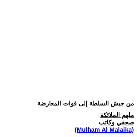
من جيش السلطة إلى قوات المعارضة
ملهم الملائكة
صحفي وكاتب
(Mulham Al Malaika)