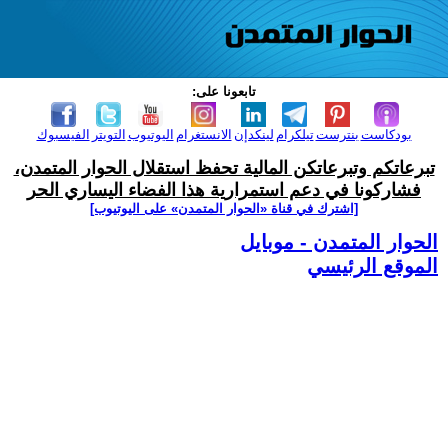
تابعونا على:
بودكاست
بنترست
تيلكرام
لينكدإن
الانستغرام
اليوتيوب
التويتر
الفيسبوك
تبرعاتكم وتبرعاتكن المالية تحفظ استقلال الحوار المتمدن،
فشاركونا في دعم استمرارية هذا الفضاء اليساري الحر
[اشترك في قناة ‫«الحوار المتمدن» على اليوتيوب]
الحوار المتمدن - موبايل
الموقع الرئيسي