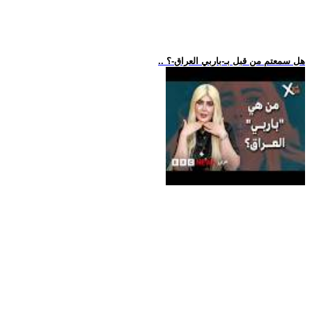
.. هل سمعتم من قبل بـ-باربي العراق-؟