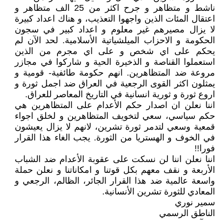
ناشط و متظاهر و جرح اكثر من 25 الف متظاهر و
اعتقال المئات الذين واجهوا التعذيب، و هناك اعداد كبيرة
لا يزال مصيرهم غير معلوم و اعداد كبير في سجون
الحكومة و الاحزاب الميلشياتية الأسلامية. لحد الآن لم
يحكم على اي شخص و على اي مجرم من الذين
استعملوا القناصة و الذخيرة الحية و شاركوا في مجازر
مروعة ضد المتظاهرين. انهم حكومة طائفية- قومية و
يمثلون اكثر القوى الرجعية في العراق ضد اجمل ثورة و
اروع ثورة و ثورية انسانية في التاريخ المعاصر للعراق.
اننا نعلن ان اصدار حكم الأعدام على المتظاهرين هي
حكم سياسي، سعي لتخويف المتظاهرين و لخلق اجواء
قمعية وسعي لتدمر ثورة تشرين، لانهم لا يزال يعيشون
في الخوف و الهستريا من الثورة. يجب الغاء هذا القرار
فورا!!
اننا نعلن اننا لن نسكت على عقوبة الأعدام ضد الشباب
الأربعة و نقف معهم بكل قوتنا و امكاناتنا و نعلن حملة
واسعة عالمية ضد هذا القرار الجائر، الظالم، الرجعي و
المعادي للثورة تشرين الأنسانية.
سمير نوري
الناطق الرسمي