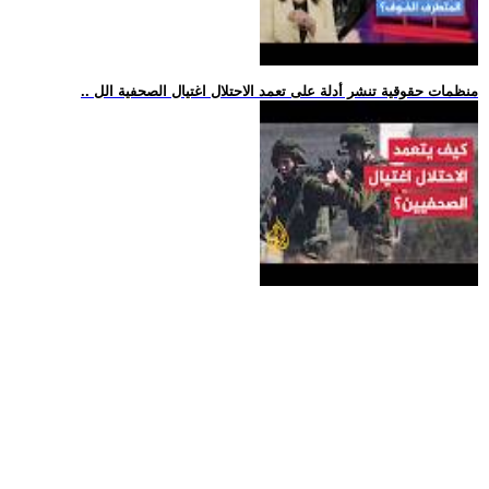
.. منظمات حقوقية تنشر أدلة على تعمد الاحتلال اغتيال الصحفية الل