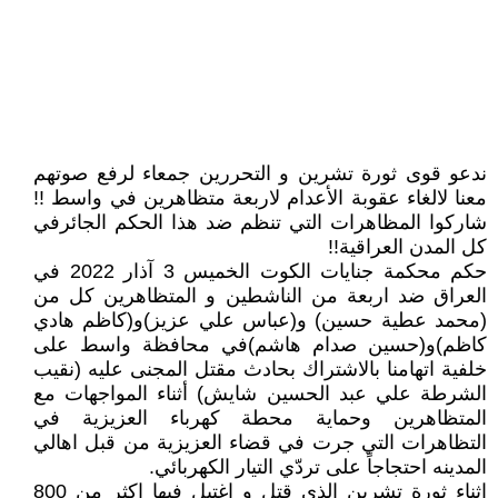
ندعو قوى ثورة تشرين و التحررين جمعاء لرفع صوتهم
معنا لالغاء عقوبة الأعدام لاربعة متظاهرين في واسط !!
شاركوا المظاهرات التي تنظم ضد هذا الحكم الجائرفي
كل المدن العراقية!!
حكم محكمة جنايات الكوت الخميس 3 آذار 2022 في
العراق ضد اربعة من الناشطين و المتظاهرين كل من
(محمد عطية حسين) و(عباس علي عزيز)و(كاظم هادي
كاظم)و(حسين صدام هاشم)في محافظة واسط على
خلفية اتهامنا بالاشتراك بحادث مقتل المجنى عليه (نقيب
الشرطة علي عبد الحسين شايش) أثناء المواجهات مع
المتظاهرين وحماية محطة كهرباء العزيزية في
التظاهرات التي جرت في قضاء العزيزية من قبل اهالي
المدينه احتجاجاً على تردّي التيار الكهربائي.
اثناء ثورة تشرين الذي قتل و اغتيل فيها اكثر من 800