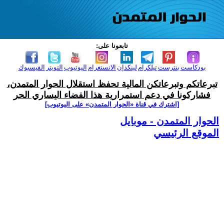
تابعونا على:
بودكاست
بنترست
تيلكرام
لينكدإن
الانستغرام
اليوتيوب
التويتر
الفيسبوك
تبرعاتكم وتبرعاتكن المالية تحفظ استقلال الحوار المتمدن،
فشاركونا في دعم استمرارية هذا الفضاء اليساري الحر
[اشترك في قناة ‫«الحوار المتمدن» على اليوتيوب]
الحوار المتمدن - موبايل
الموقع الرئيسي