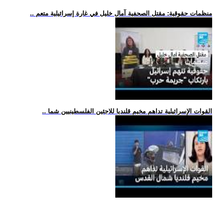
.. منظمات حقوقية: مقتل الصحفية آمال خليل في غارة إسرائيلية متعم
.. القوات الإسرائيلية تداهم مخيم قلنديا للاجئين الفلسطينيين شما