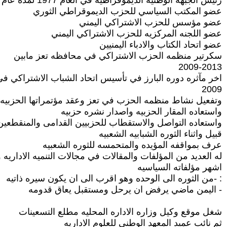
رئيس الجبهه الوطنيه الديموقراطيه في العام 1977 لمده عام واحد
عضو المكتب السياسي للحزب الديموقراطي الثوري
عضو مؤسس للحزب الاشتراكي اليمني
عضو اللجنه المركزيه للحزب الاشتراكي اليمني
عضو اتحاد الكتاب والادباء اليمنيين
سكرتير منظمه الحزب الاشتراكي في محافظه تعز مابين
2009-2013
اخر مآثره دوره البارز في تأسيس اتحاد الشباب الاشتراكي في
2009
وتفعيل نشاط منظمه الحزب في تعز وعقد مؤتمراتها الحزبيه
واستعاده المقار الحزبيه واصدار نشره حزبيه
واستعاده التواصل والاستقطاب للحزبيين القدامى والمنقطعين
قبيل واثناء الثوره الشبابيه الشعبيه
عرف بمواقفه المؤيده والمتحمسه للثوره الشعبيه
له العديد من المؤلفات والمقالات في مجالات التنميه الاداريه 
اشهر مؤلفاته السياسيه
: -من الثوره الى الوحده وهو اقرب الى ان يكون سيره ذاتيه
- اليمن ماضي يرفض ان يرحل ومستقبل يعاق قدومه
شغل موقع وكيل وزاره الاداره المحليه مطلع التسعينات
ثم نائب عميد المعهد الوطني للعلوم الاداريه