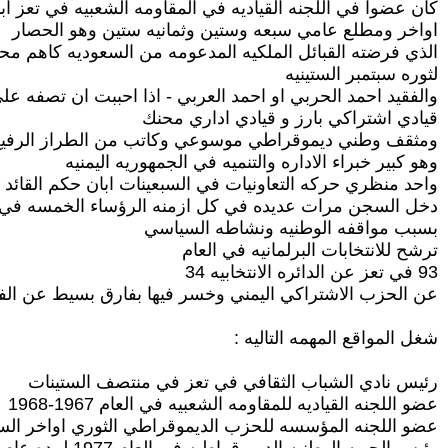
كان عضوا في اللجنه القياديه في المقاومه الشعبيه في تعز ا
اواخر ومطلع عامي سبعه وستين وثمانيه ستين وهو الحصار
الذي فرضته القبائل الملكيه المدعومه من السعوديه كاهم م
لثوره سبتمبر الستينيه
والفقيد احمد الحربي او احمد العربي - اذا احببت ان تصفه 
قيادي اشتراكي بارز و قيادي اداري محنك
ومثقف وطني ديموقراطي موسوعي وكاتب من الطراز الرفي
وهو كبير خبراء الاداره والتنميه في الجمهوريه اليمنيه
واحد منظري حركه التعاونيات في السبعينات ابان حكم القائد 
دخل السجن مرات عديده في كل ازمنه الرؤساء الخمسه في 
بسبب مواقفه الوطنيه ونشاطه السياسي
ترشح للانتخابات البرلمانيه في العام
93 في تعز عن الدائره الانتخابيه 34
عن الحزب الاشتراكي اليمني وخسر فيها بفارق بسيط عن الفا
شغل المواقع المهمه التاليه :
رئيس نادي الشباب الثقافي في تعز في منتصف الستينات
عضو اللجنه القياديه للمقاومه الشعبيه في العام 1967-1968
عضو اللجنه المؤسسه للحزب الديموقراطي الثوري اواخر الس