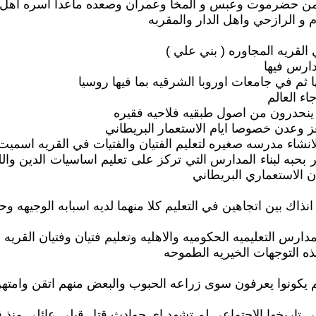
من حضرموت وعبس و المخا وعمران وصعده ماعدا اسره اهل الدار
و الرازحي واهل الدار والمقربه
القريه المجاوره ( بني علي )
دارس فيها
 في جامعات اوروبا الشرقيه بما فيها روسيا
ء العالم
م ينحدرون من اصول طبقيه فلاحيه فقيره
عز وعدن خصوصا ايام الاستعمار البريطاني
نشاء مدرسه صغيره لتعليم الفتيان والفتيات في القريه اسميت
بحبه لبناء المدارس التي تركز على تعليم اساسيات الدين والل
 الاستعماري البريطاني
انذاك بين اتجاهين في التعليم كلا منهما لديه اسبابه الوجيهه و
ارس التعليميه الحكوميه والاهليه وتعليم فتيان وفتيان القريه
 التوجهات الخيريه الطموحه
 لم يكونوا يعرفون سوى زراعه الحبوب والبعض منهم اتقن وامته
ي تاريخها الاجتماعي لم تشهد اي حوادث قتل قبلي عائلي منذ ق