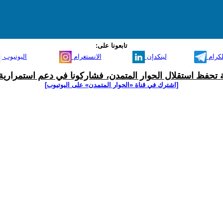
تابعونا على:
لكرام
لينكدإن
الانستغرام
اليوتيوب
ية تحفظ استقلال الحوار المتمدن، فشاركونا في دعم استمرارية 
[اشترك في قناة ‫«الحوار المتمدن» على اليوتيوب]