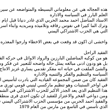
هذه العجاله هي عن معلوماتي البسيطه والمتواضعه عن سيره
العلم البارز في السياسه والاداره
الاستاذ المناضل احمد محمد الحربي الذي غادر دنيانا قبل ايام ق
وترك الما كبيرا في نفوس رفاقه وتلاميذه ومريديه وابناء اسرت
التي هي الحزب الاشتراكي اليمني
واخشى ان اكون قد وقعت في بعض الاخطاء وارجوا المعذره 
الفقيد الراحل
هو من كوكبه المناضلين البارزين والرواد الاوائل في حركه ال
بل هو ودون ادنى مبالغه يمثل حاله واضحه للتعبير عن فكر و
والشئ الملفت في حياته انه مفكر تقدمي يساري غزيز الانتا
السياسه والتنظيم والفكر والتنميه والاداره
الفقيد كان من ضمن المجموعه القياديه التي بادرت لتأسيس ا
في اواخر الستينات وهو تنظيم ماركسي لينيني قومي ثوري
هذا التنظيم الذي يعد الجذر الاكبر للحزب الاشتراكي في ا
ومن دواعي الفخر والاعتزاز للفقيد ان تكون احدى قرى منطق
والفقيد احمد الحربي من مؤسسي الحزب الاشتراكي اليمني فيم
الذي تأسس في التاسع من مارس من العام 1979