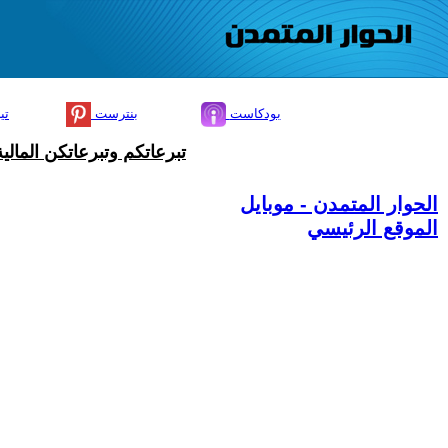
بودكاست
بنترست
تي
تبرعاتكم وتبرعاتكن المال
الحوار المتمدن - موبايل
الموقع الرئيسي