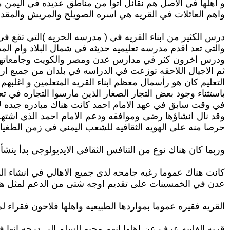
و اهلها في الاصل هم نقائل اتوا من مناطق عديده في اليمن 
واهم العائلات في القريه هي اسره الصويلح والمريش والمقدم 
درس الكثير من ابناء القريه في ( مدرسه الحريه )التي تقع في 
والتي تعد اقدم مدرسه تعليميه حديثه في شمال البلاد وام الم
ودرس اخرون كثر في مدارس عدن ومصر والكويت وجامعاتها ثم
ثم الاجيال اللاحقه توزعت في الدراسه في بلدان من جميع ارجا
التعليم كان هو رأسمال معظم ابناء القريه المتعلمين و اغلبه
باستثناء وجود بعض التجار الصغار الذين مارسوا التجاره في ت
في وقت سابق في عهد الامام احمد كانت هناك مبادره جيده لا
وقد نال انشاؤها رضى وموافقه ودعم الامام احمد الذي اشتهر 
حرصا منه على الهويه الثقافيه للشعب اليمني في زمن الطغيان
وربما كان هناك نوع من التنافس الثقافي الايديولوجي بدأ ينشأ 
كانت هناك عموما رغبه جامحه لدى جميع الاهالي في انشاء المد
عدن في الخمسينات على تقديم اوجه شتى من الدعم لمثل هذه
القريه فقيره عموما بمواردها الطبيعيه واهلها فلاحون فقراء
قريه الغليبه عرف عن اهلها انهم محبو للسلم الى درجه انها ف