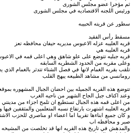
ثم مؤخرا عضو مجلس الشورى
ورئيس اللجنه الاقتصاديه في مجلس الشورى
سطور عن قريته الحبيبه
مسقط رأس الفقيد
قريه الغليبه عزله الاعبوس مديريه حيفان محافظه تعز
قريه الغليبه هي
قريه جبليه تتوضع على علو شاهق وهي اعلى قمه في الاعبو
وعلى مقربه من الحدود الشطريه السابقه
تلقب بقريه الغمام لانها في فصل الشتاء تتدثر بالغمام ا
رومانسي من مشاهد الطبيعه يبهج القلب
تتوضع هذه القريه الجميله بين احضان الجبال المشهوره بموق
وعند اكتاف جبل الجاح الشهير من ناحيه الغرب
من اعلى قمه هذه الجبال تستطيع ان تلمح اجزاء من مدينتي ع
قريه الغليبه اشتهرت بارتفاع نسبه المتعلمين والمثقفين فيها وح
و كان جميع ابناءها تقريبا اما اعضاء او مناصري للحزب الا
صبر و محافظه اب
والمدهش في تاريخ هذه القريه انها قد تخلصت من المشيخه القب