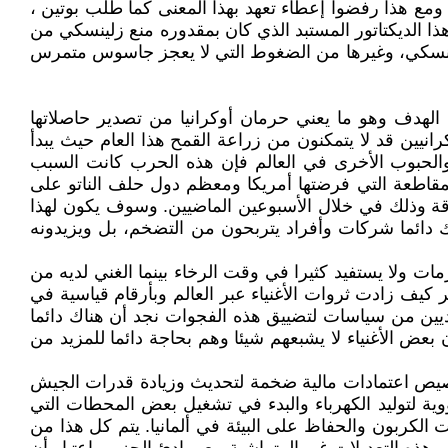
ومع هذا رفضوا إعطاء تعهد بهذا المعنى كما طلب بوتين ،
ذا الديكتاتور المستبد الذي كان بمقدوره منع زلينسكي من
زلينسكي، وغيرها من الضغوط التي لا يعجز جاسوس متمرس
 الهدف وهو ما يعني حرمان أوكرانيا من تصدير حاصلاتها
نيين قد لا يتمكنون من زراعة القمح هذا العام حيث يبدأ
والحبوب الأخرى في العالم فإن هذه الحرب كانت السبب
ت حالة التوتر بين الغرب وروسيا والمقاطعة التي فرضتها أمريكا ومعظم دول حلف الناتو على
بوقة وذلك في خلال الأسبوعين الماضيين. وسوف يكون لهذا
ك دائما شركات وأفراد يتربحون من التضخم، بل ويزيدونه
ات ولا يستفيد كثيرا في وقت الرخاء بينما الغني لديه من
ر كيف زادت ثروات الأغنياء عبر العالم وبأرقام قياسية في
اديين من سياسات لتضييق هذه الفجوات نجد أن هناك دائما
 بعض الأغنياء لا يشبعهم شيئا وهم بحاجة دائما للمزيد من
تخصيص اعتمادات مالية ضخمة لتحديث وزيادة قدرات الجيش
ووية لتوليد الكهرباء والبدء في تشغيل بعض المحطات التي
الكربون والحفاظ على البيئة في ألمانيا. يتم كل هذا من