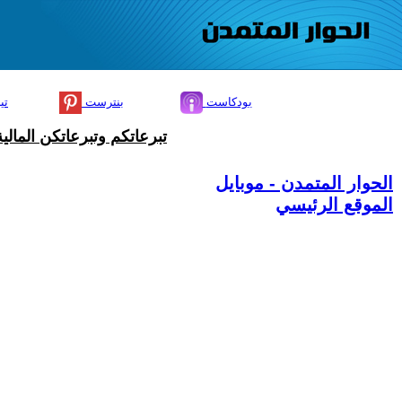
بودكاست
بنترست
تي
تبرعاتكم وتبرعاتكن المال
الحوار المتمدن - موبايل
الموقع الرئيسي