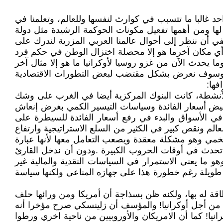
 غالبا ما تتسبب في كوارث لنفسها وللعالم، وتعلمنا في
ر لها ومن أهمها تفعيل مكونات الحوكمة الرشيدة مثل دولة
كفي أن ننظر إلى أحوال عالمنا العربي المزرية لندرك على
أي مكان آخرما هو إلا محصلة اختزال الوطن في حكم فرد
ا يحدث الآن من غزو روسيا لأوكرانيا ما هو إلا مثال آخر
جمع، وسوف نعرض بشكل مقتضب لبعض التطورات الاقتصادية
فها:
لأنشطة، كانت البنوك المركزية أيضا في الغرب على وشك
خفيض أسعار الفائدة وسياسات التيسير الكمي بغرض إنعاش
 في الأسواق والبدء في رفع أسعار الفائدة للسيطرة على
لم ونقص كبير في الكثير من السلع الاستراتيجية وارتفاع
ضخمي وهو مشكلة معقدة ويصعب التعامل معها لأنها عبارة
ا تحدث في أوقات الحروب الكبيرة .ودون أن ندخل القارئ
و ما يعني الاستمرار في السياسات النقدية والمالية غير
ة طويلة رغم خطورة هذا على جهازه المناعي ولكنها سياسة
طاقة له بها، ولكنه ظن بسذاجة أن أمريكا ومن ورائها حلف
ن أجل أوكرانيا! والمؤسف أن زلينسكي صرح مؤخرا أنه
يا! كما أن الامريكان والأوروبيين من ناحية اخري ورطوا