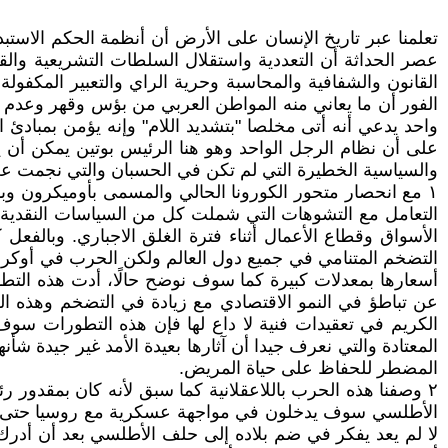
تعلمنا عبر تاريخ الإنسان على الأرض أن أنظمة الحكم الاست
عصر الحداثة أن التعددية واستقلال السلطات التشريعية والقض
القانون والشفافية والمحاسبة وحرية الراي والتعبير المكفولة
الفور أن ما يعاني منه المواطن العربي من بؤس وقهر وعدم 
واحد يدعي أنه أتى مخلصا "بتشديد اللام" وإنه يؤمن بمبادئ ا
على أن نظام الرجل الواحد وهو هنا الرئيس بوتين يمكن أن 
والسياسية الخطيرة التي لم تكن في الحسبان والتي نجمت عن 
١ مع انحصار متحور الكورونا الحالي والمسمى بأوميكرون 
التعامل مع التشوهات التي شملت كل من السياسات النقدية وا
الأسواق وقطاع الأعمال أثناء فترة الغلق الاجباري. وبالف
التضخم المتنامي في جميع دول العالم ولكن الحرب في أوكراني
أسعارها بمعدلات كبيرة كما سوف نوضح حالًا، أدت هذه التط
عن تباطؤ في النمو الاقتصادي مع زيادة في التضخم وهذه الظ
الكريم في تعقيدات فنية لا داع لها فإن هذه التطورات سوف 
المعتادة والتي نعرف جيدا أن آثارها بعيدة الأمد غير جيدة 
المضطر للحفاظ على حياة المريض.
٢ وصفنا هذه الحرب باللاعقلانية كما سبق لأنه كان بمقدور 
الأطلسي سوف يدخلون في مواجهة عسكرية مع روسيا حتى ولو
لا لم يعد يفكر في ضم بلاده إلى حلف الأطلسي بعد أن أدرك م