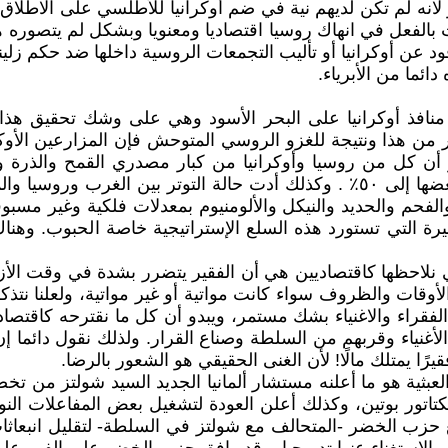
انه لم تكن لديهم نية في ضم أوكرانيا للأطلسي على الاطلاق 
 بالفعل في انهاك روسيا اقتصاديا ومعنويا وبشكل لم يتصوره ه
د عن أوكرانيا أو تأليب التجمعات الروسية داخلها ضد حكم 
ائما من الأبرياء.
 منافذ أوكرانيا على البحر الأسود وهي على وشك تحقيق هذا
من هذا ونتيجة للغزو الروسي المتوحش فإن المزارعين الأوكرا
 أن كل من روسيا وأوكرانيا من كبار مصدري القمح والذرة 
المباشر في زيادة أسعار هذه الحاصلات بنسب وصلت في بعضها إلى ٥٠٪؜ . وكذلك أد
 والفحم والحديد والنيكل والألومنيوم بمعدلات فلكية وغير مس
يرة التي تستورد هذه السلع الإستراتيجية خاصة الحبوب. وهنا
ي نلاحظها كاقتصاديين هي أن الفقير يتضرر بشدة في وقت الأزم
لأوقات والظروف سواء كانت مواتية أو غير مواتية، ولعلنا نتذك
 الفقراء والاغنياء بشك مستمر، ويبدو أن كل ما نقترحه كاقتص
لأغنياء وقربهم من السلطة وصناع القرار. ولذلك نقول دائما إن
رًا يمتلك مالًا! لأن الغنى الحقيقي هو الشعور بالرضا.
لعبثية هو ما أعلنه مستشار ألمانيا الجديد السيد شولتز من 
ديكتاتور بوتين، وكذلك أعلن العودة لتشغيل بعض المفاعلات الن
 حزب الخضر -المتحالف مع شولتز في السلطة- لتقليل انبعاثات 