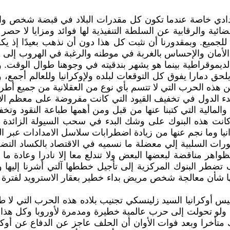
بدادي خاصة عندما تكون كل مقدرات البلاد في قبضة شخص واحد
ائية والرقابية عن السلطة التنفيذية لها فوائد ومزايا لا حص
 للجميع. وبمقدورنا أن نثبت كل هذا دون أن نذهب بعيدًا إذ ي
الأمان والإحساس بالغربة في موطنه والرغبة في الهروب إلى 
لديموقراطية بينما هو يشهر بندقيته في وجوهنا طوال الوقت. وم
يلحق دمارا يفوق كل التوقعات لبلده ولإوكرانيا وللعالم أ
هذه الحرب التي لا تتسم بأي نوع من العقلانية من جميع أطرا
وبدء الدول في تخفيف القيود التي كانت مفروضة على معظم ا
لمالية التي كتبنا عنها من قبل ومن أهمها طباعة النقود وت
عل كانت هذه البنوك على وشك البدء في سحب السيولة الزائدة
ا وما نجم عنها من زيادة اضطرابات سلاسل الامدادات عبر العا
ورات السلبية إلي معضلة ما نسميه في الاقتصاد بالكساد الت
واهر مناقضة لبعضها البعض ولا تندلع معا إلا نادرا وعادة م
تضطر البنوك المركزية إلى تأجيل خططها آلتي أشرنا إليها وه
شأنها شأن معالجة شخص مريض بداء خطير بعقار الاسترويد لفتر
رئيس أوكرانيا السيد زلينسكي تجنيب بلاده هذه الحرب التي لا 
 تحولت إلى حرب عالمية خطيرة ومدمرة لأوروبا وكل هذا م
تأخرا وبعد فوات الأوان أن الحلف عاجز عن الدفاع عن أوكران