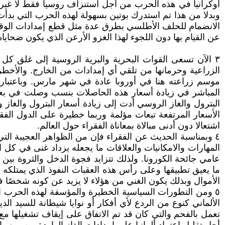
أوكرانيا في هذه الحرب من أجل استنزاف روسيا فقط لا غير ل
وبدلا من هذا تم استدرك بوتين بسهولة لهذه الحرب التي بدأت
الانضمام للحلف الأطلسي بطرق عدة مثل قطع إمدادات الوقو
عن القيام بها دون اللجوء لهذا الغزو الأرعن الذي يكون ضحاياه د
٣ الآن تسعى القوات البحرية والبرية الروسية إلى غلق كل
الزراعية وحرمانها من تلقي أي إمدادات من الخارج. والأخطر 
موسم زراعته هنا في أوروبا عادة في شهر مارس. وباعتبار
البترول والغاز الروسي أدت إلى زيادة أسعار البترول والغاز
الأسعار المرتفعة تبعات مؤلمة وربما خطيرة على الدول الفق
اشتعالا دون أدنى مبالاة بمعاناة الفقراء حول العالم.
٤ وبمناسبة الحديث عن الفقراء فإن من الظواهر العجيبة الت
المهارات والامكانيات والعلاقات ما يجعله يزداد غنى في كل ا
عامي جائحة الكورونا. ولذلك تتزايد فجوة الدخل والثروة بين
ما يعيق تطبيقها وعلى رأس هذه العقبات النفوذ الذي يمتلكه ا
الأموال وبذلك يكون الغني من هؤلاء لا يزيد عن كونه شخصًا فقي
٥ ومن التطورات السياسية الخطيرة والمؤسفة لهذه الحرب ا
الألماني كنوع من الردع لأي أفكار أو نوايا شيطانة للسيد ال
تعمل بالفحم والتي كان قد تم الاتفاق على إيقاف تشغيلها مع