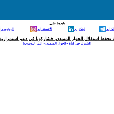
تابعونا على:
لكرام
لينكدإن
الانستغرام
اليوتيوب
ية تحفظ استقلال الحوار المتمدن، فشاركونا في دعم استمرارية 
[اشترك في قناة ‫«الحوار المتمدن» على اليوتيوب]