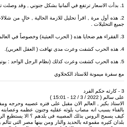
1. بدأت الاسعار ترتفع في ألمانيا بشكل جنوني , وقد وصلت تقريباً إلى 31 %.
2. هذه أول مرة , اقرأ تحليل للازمة الحالية , خالٍ من شلالا
جميع التحليلات .
3. الفقراء هم ضحايا هذه ( الحرب العبثية) وخصوصاً في العالم الثالث وحتى في اوروبا.
4. هذه الحرب كشفت وعرت مدى تهافت ( العقل العربي).
5. هذه الحرب كشفت وعرت كذلك (نظام الرجل الواحد : بوتين ) وكذلك الديمقراطية العرجاء ( أنتخاب : زلينسكي).
مع سفرة ميمونة للاستاذ الكحلاوي
3 - كارثه حكم الفرد
على سالم ( 2022 / 3 / 12 - 15:01 )
الاستاذ بكير , العالم الان مقبل على فتره عصيبه وحرجه ومف
بالفناء بسبب انه مصاب بلوثه عقليه وجنون عظمه وعصابته 
كيف يسمح الروس بذلك المصيبه فى بلدهم ؟ الا يستطيع الرو
بلدان كثيره مقموعه بالحديد والنار ومن بينها مصر التى تتأل