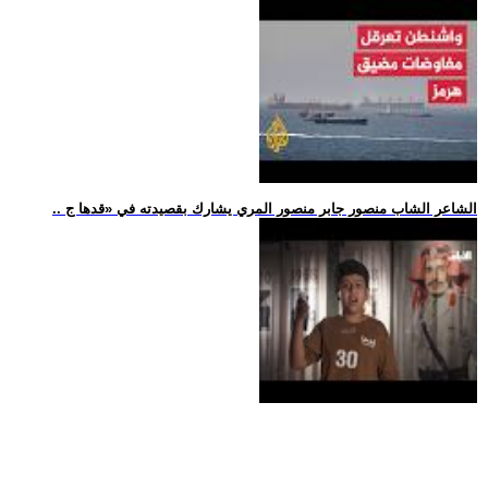
.. الشاعر الشاب منصور جابر منصور المري يشارك بقصيدته في «قدها ج