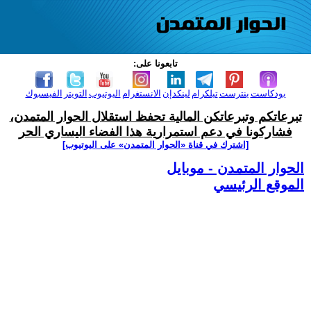
تابعونا على:
بودكاست
بنترست
تيلكرام
لينكدإن
الانستغرام
اليوتيوب
التويتر
الفيسبوك
تبرعاتكم وتبرعاتكن المالية تحفظ استقلال الحوار المتمدن،
فشاركونا في دعم استمرارية هذا الفضاء اليساري الحر
[اشترك في قناة ‫«الحوار المتمدن» على اليوتيوب]
الحوار المتمدن - موبايل
الموقع الرئيسي