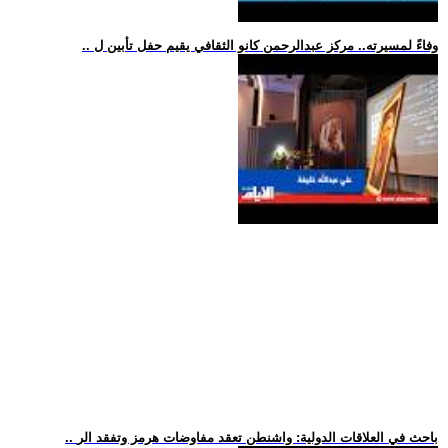
.. وفاءً لمسيرته.. مركز عبدالرحمن كانو الثقافي يقيم حفل تأبين ل
.. باحث في العلاقات الدولية: واشنطن تعقد مفاوضات هرمز وتفقد الر