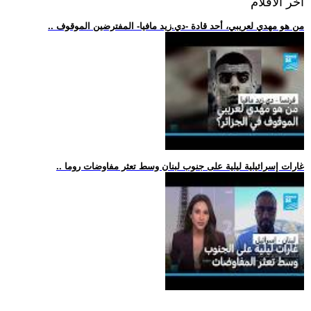
اخر الافلام
.. من هو مهدي لعريبي، أحد قادة -دي.زيد مافيا- المفترضين الموقوف
.. غارات إسرائيلية ليلية على جنوب لبنان وسط تعثر مفاوضات روما