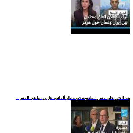
.. بعد العثور على مسيرة ملغومة في مطار ألماني، هل روسيا هي المس