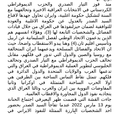
منذ فوز التيار الصدري والحزب الديموقراطي
الكردستاني في الانتخابات العراقية الاخيرة وتحالفهما مع
السنة لتشكيل حكومة اغلبية، وايران تحاول جهدها لاقناع
السيد الصدر بالعدول عن حكومة الاغلبية والعودة
للتوافقية لضمان حيزلنفوذها في العراق من خلال قيادات
الفصائل والشخصيات التابعة لها (3)، وهؤلاء انفسهم هم
الذين يدعمون الاتحاد الوطني لفصل السليمانية عن اربيل
وتأسيس اقليم ثان.(4) وهنا يبدو الاستقطاب واضحا، حيث
ان الاتحاد والفصائل المسلحة ويدعمهما ايران المتحالفة
مع روسيا والصين والدول التي تدور في فلكهم، مقابل
تحالف الحزب الديموقراطي مع التيار الصدري وتحالف
الحلبوسي لتطوير العملية الديموقراطية في العراق والتي
تدعمها الغرب والولايات المتحدة والدول الدائرة في
فلكهم. تتمثل نقاط التماس الساخنة بين الطرفين هي
اولا الحرب الساخنة المتمثلة في اوكرانيا وثانيا
المفاوضات النووية بين ايران والغرب وثالثا العراق الذي
يتجاذبه نفوذ الدول المجاورة والاقطاب العالمية.
جاءت القشة التي قصمت ظهر البعيرفي اجتماع الحنانة
يوم 13 مارس 2022 عندما تفاجأ السيد الصدر بحضور
احد الشخصيات البارزة الممثلة للنفوذ الايراني في