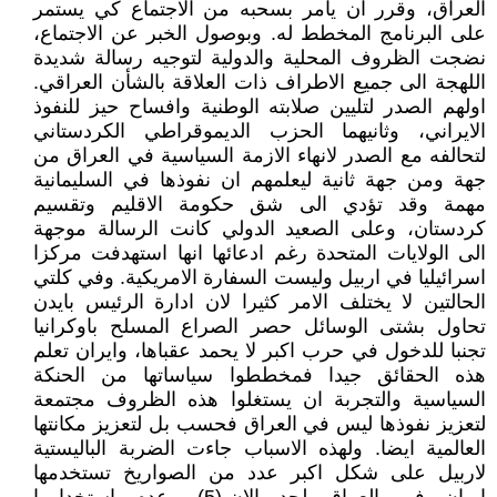
العراق، وقرر ان يأمر بسحبه من الاجتماع كي يستمر
على البرنامج المخطط له. وبوصول الخبر عن الاجتماع،
نضجت الظروف المحلية والدولية لتوجيه رسالة شديدة
اللهجة الى جميع الاطراف ذات العلاقة بالشأن العراقي.
اولهم الصدر لتليين صلابته الوطنية وافساح حيز للنفوذ
الايراني، وثانيهما الحزب الديموقراطي الكردستاني
لتحالفه مع الصدر لانهاء الازمة السياسية في العراق من
جهة ومن جهة ثانية ليعلمهم ان نفوذها في السليمانية
مهمة وقد تؤدي الى شق حكومة الاقليم وتقسيم
كردستان، وعلى الصعيد الدولي كانت الرسالة موجهة
الى الولايات المتحدة رغم ادعائها انها استهدفت مركزا
اسرائيليا في اربيل وليست السفارة الامريكية. وفي كلتي
الحالتين لا يختلف الامر كثيرا لان ادارة الرئيس بايدن
تحاول بشتى الوسائل حصر الصراع المسلح باوكرانيا
تجنبا للدخول في حرب اكبر لا يحمد عقباها، وايران تعلم
هذه الحقائق جيدا فمخططوا سياساتها من الحنكة
السياسية والتجربة ان يستغلوا هذه الظروف مجتمعة
لتعزيز نفوذها ليس في العراق فحسب بل لتعزيز مكانتها
العالمية ايضا. ولهذه الاسباب جاءت الضربة الباليستية
لاربيل على شكل اكبر عدد من الصواريخ تستخدمها