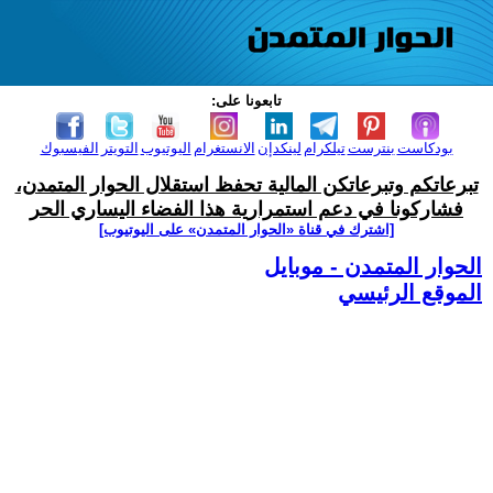
تابعونا على:
بودكاست
بنترست
تيلكرام
لينكدإن
الانستغرام
اليوتيوب
التويتر
الفيسبوك
تبرعاتكم وتبرعاتكن المالية تحفظ استقلال الحوار المتمدن،
فشاركونا في دعم استمرارية هذا الفضاء اليساري الحر
[اشترك في قناة ‫«الحوار المتمدن» على اليوتيوب]
الحوار المتمدن - موبايل
الموقع الرئيسي