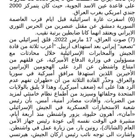
على قاعدة عين الاسد الجوية، حيث كان يتمركز 2000
جندي امريكي بغرب العراق.
(6) اسفرت غارة اسرائيلية قبل ايام قرب العاصمة
السورية دمشق عن مقتل عنصرين من الحرس الثوري
الايراني ويعتقد انهما كانا ضابطين برتبة نقيب.
(7) صوت العراق، 17 مارس 2022، قلق إسرائيلي من
"تصعيد" إيراني بعد استهداف أربيل. "أعرب ثلاثة من قادة
الجيش والمخابرات الإسرائيلية خلال محادثات مع
مسؤولين في وزارة الدفاع الأميركية، عن قلقهم من
امتناع واشنطن عن الرد على الهجومين الإيرانيين
الأخيرين اللذين استهدفا مرافق أميركية في سوريا
والعراق. وحذّر القادة الثلاثة من أن «طهران تفهم عدم
الرد هذا على أنه (ضعف أميركي)، وهذا لا يليق بالولايات
المتحدة وحلفائها وسيزيد من أطماع نظام خامنئي لمزيد
من الضربات. وأفادت مصادر أمنية، أمس، بأن رئيس
شعبة الاستخبارات العسكرية في الجيش الإسرائيلي
«أمان»، أهرون حليوة، يزور واشنطن منذ أربعة أيام،
مشيرة في الوقت نفسه إلى عودة رئيس جهاز الأمن
العام (الشاباك)، رونين بار، من زيارة عمل في واشنطن.
واشارت الى توجه نائب رئيس اركان الجيش، هيرتسي