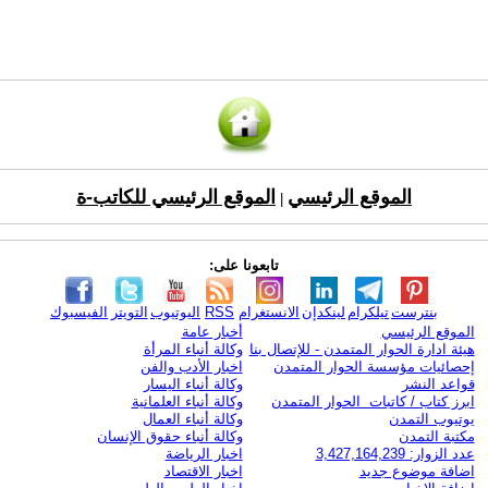
الموقع الرئيسي
الموقع الرئيسي للكاتب-ة
|
تابعونا على:
بنترست
تيلكرام
لينكدإن
الانستغرام
RSS
اليوتيوب
التويتر
الفيسبوك
الموقع الرئيسي
أخبار عامة
هيئة ادارة الحوار المتمدن - للإتصال بنا
وكالة أنباء المرأة
إحصائيات مؤسسة الحوار المتمدن
اخبار الأدب والفن
قواعد النشر
وكالة أنباء اليسار
ابرز كتاب / كاتبات الحوار المتمدن
وكالة أنباء العلمانية
يوتيوب التمدن
وكالة أنباء العمال
مكتبة التمدن
وكالة أنباء حقوق الإنسان
عدد الزوار: 3,427,164,239
اخبار الرياضة
اضافة موضوع جديد
اخبار الاقتصاد