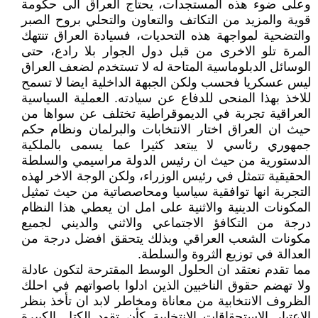
وعلى ضوء هذه المستجدات، يحتاج العراق الى حكومة
قوية والمزيد من التكاتف والتعاون والتحلي بروح الصبر
والتضحية لمواجهة هذه التحديات، فسيادة العراق تنتهك
المرة تلو الاخرى من قبل دول الجوار بلا رادع، حتى
الوسائل الدبلوماسية المتاحة له لا تستخدم لضعف العراق
ليس عسكريا فحسب ولكن الجبهة الداخلية ايضا لا تسمح
للاخذ بهذا المنحى للدفاع عن سيادته. العملية السياسية
العراقية تجربة في الديموقراطية تختلف عن سواها من
حيث ان العراق اختار الانتخابات والبرلمان ونظام حكم
جمهوري رئاسي لا يبتعد كثيرا عما يسمى بالملكية
الدستورية من حيث ان رئيس الدولة مراسيمي والسلطة
الحقيقية تتمثل في رئيس الوزراء، ولكن الوجة الاخر لهذه
التجربة انها توافقية سياسيا ومحاصصاتية من حيث تمثيل
المكونات الدينية والاثنية على امل ان يعطي هذا النظام
درجة من التكافؤ الاجتماعي والاثني والديني لجميع
مكونات الشعب العراقي وبذلك يتحقق افضل درجة من
العدالة في توزيع الثروة والسلطة.
مما تقدم نعتقد ان الحلول الوسط المقترحة لتكون عادلة
ولا تهضم حقوق الناخبين الذين ادلوا باصواتهم في احلك
الظروف الانتخابية من معاناة ومخاطر لابد ان تأخذ بنظر
الاعتبار الاستحقاقات الانتخابية كأن تقود الكتل الكبيرة