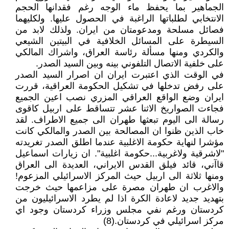
الجماهير بما يحفظ ماء الوجه رغم فقدانها الحجم
الانتخابي لطلباتها الراغبة في الحصول عليها. ولكليهما
فصائل مسلحة ومدعومتان من ايران. ولذلك لابد من
السيطرة على المسائل الخلافية في البيتين الشيعي
والكردي ومنها مسألة رئاسة العراق، واشراك المالكي
على خلفية الاتصال التلفوني بينه وبين السيد الصدر.
في الوقت الذي اعتبرت ايران ان اصرار السيد الصدر
على رفض تدخلها في تشكيل الحكومة العراقية، قررت
ايران وضع الواقع العراقي المزري نصب اعين الجميع
فجاءت الصواريخ الاثنا عشر تتساقط على اربيل كاقوى
رسالة الى اليوم تبعثها طهران الى جميع الاطراف. لقد
خاب الذين ظنوا ان المصالحة بين الصدر والمالكي كانت
مؤشرا لنهاية حكومة الاغلبية عندما اطلق الصدر تغريدته
"لاشرقية ولاغربية...حكومة اغلبية". ان زيارات اسماعيل
قاآني، قائد فيلق القدس الايراني، العديدة الى العراق
ومنها ثلاثة الى اربيل حيث المركز الاسرائيلي المزعوم!
والاغرب ان طهران مصرة على مزاعمها حيث خرجت
بتهديد جديد لاعادة الكرة اذا لم يطرد الاسرائيليون من
كردستان ورغم نفي مجلس وزراء كردستان وجود اي
مركز اسرائيلي في كردستان.(8)