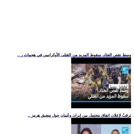
.. وسط نقص العتاد، سقوط المزيد من القتلى الأوكرانيين في هجمات ر
.. ترقبٌ لإعلان اتفاق محتمل بين إيران وعُمان حول مضيق هرمز