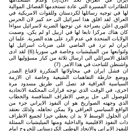
ايران في العراق لحد الان،(5) وعدم استخدامها
للطائرات المسيرة التي عادة تستخدمها الفصائل الموالية
لها في توجيه رسائلها لكردستان وللقوات الامريكية في
العراق. لقد اقلق هذا اسرائيل الى حد كبير لان الحرس
الثوري اعلن بصراحة عن توجيها الضربة لاسرائيل سواءا
كان هناك مركزا تابعا لها في اربيل او لم يكن، وصمت
الولايات المتحدة في عدم الرد على هذه الضربة. علما ان
ايران لم ترد في الماضي على ضربات اسرائيل لها
ولتوابعها من الميليشيات وخاصة في سوريا.(6) لقد ادى
القلق الاسرائلي الى ارسال ثلاثة من كبار مسؤوليها الى
واشنطن للتباحث في هذا الامر. (7)
ان فشل ايران في محاولاتها المتكررة لاقناع الصدر
ووضع خارطة التفاهمات الشيعية وخاصة ان الازمة
السياسية العراقية قد تصل الى طريق مسدود مرة
اخرى، في الوقت الذي توجه قرارات المحكمة الاتحادية
للوصول الى حل يرضي الاطراف المتنافسة والخطاب
الذي وجهته الصواريخ هو ان النفوذ الايراني جزء من
الواقع السياسي العراقي ولا يمكن تجاهله. ولذلك نعتقد
ان الحلول الوسط لا بد ان يعطي حيزا لجميع الاطراف
ذات النفوذ الاقليمية والداخلية ومنها الميليشيات الممثلة
للنفوذ الايراني والاتحاد الوطني الكردستاني للخروج امام