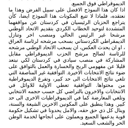
الديموقراطي فوق الجميع.
اذا كان هذا النموذج الافضل على سبيل الفرض وهذا ما
نعتقده، فلماذا لا تتبع المكونات هذا النموذج ايضا، كأن
يتراجع الحزبان الرئيسيان في كردستان عن مواقفهما
المتشددة لتوحيد الخطاب الكردي بتقديم الاتحاد الوطني
مرشحا غير الرئيس الحالي ومنصب اخر وتنازل
الديمقراطي الكردستاني بسحب مرشحه لرئاسة العراق
، او ان يحدث العكس، ان يسحب الاتحاد الوطني مرشحه
للرئاسة لصالح مرشح الحزب الديموقراطي مقابل
المشاركة في منصب سيادي في كردستان لكي نبتعد
قليلا عن مفهومي الربح والخسارة والعمل بالتوافق على
ضوء نتائج الانتخابات الاخيرة. التوافقية غير المناصفة التي
تلغي نتائج الانتخابات الى حد كبير، وتفرغ الديموقراطية
من محتواها. التوافقية تعطي الاولية للاوائل في
الانتخابات والاخرون بالتراضي كل حسب حجمه الانتخابي
وتلغي المعارضة كما في الديموقراطيات الاخرى الى حد
كبير. وهذا ينطبق على المكونين الاخرين الشيعة والسنة،
وينال كل ذي حق حقه، والامل يحدونا في تشكيل حكومة
قوية يدعمها الجميع ويعملون على انجاحها لخدمة الوطن
الحر والشعب السعيد.