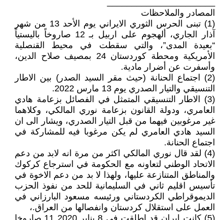
______________________
المصادر والملاحظات
(1) تبنى الحرس الثوري الايراني يوم الأحد 13 من شهر
آذار الجاري، ألهجوم على اربيل بـ 12 صاروخاً باليستياً
“بعيدة المدى”، والتي سقطت في محيط القنصلية
الأمريكية ومحطة كوردستان 24 بمصيف صلاح الدين،
وأسفرت عن أضرار مادية.
(2) اجتماع الحنانة (حيث مقر السيد الصدر) بين الاطار
التنسيقي والتيار الصدري يوم 13 مارس 2022.
(3) الاطار التنسيقي المتمثل في الفصائل بزعامة هادي
العامري، ودولة القانون بزعامة نوري المالكي، وكلاهما
غير مرغوبين فيهما من قبل التيار الصدري، ويشار الى ان
السيد هادي العامري لم يكن مرغوبا فيه للمشاركة في
اجتماع الحنانة.
(4) لقد قال نوري المالكي اكثر من مرة انه لابد من دعم
الاتحاد الوطني لتعاونه مع الحكومة في استرجاع كركوك
والمناطق المتنازعة عليها، ولهذا لا بد من دعم الاخوة في
تأسيس اقليم ثاني في السليمانية للحد من نفوذ الحزب
الديموقراطي الكردستاني ورئيسه مسعود البارزاني في
العمل على استقلال كردستان وانفصالها من العراق.،
(5) كانت ايران قد اطلقت في 8 يناير 2020 11 صاروخا