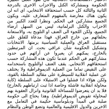
الحكومة وبمشاركة الكتل والاحزاب الاخرى بالدرجة
الثانية والثالثة كل حسب استحقاقة الانتخابي، اي انه لن
يكون هناك معارضة بالمفهوم المتعارف عليه، ويكون
الجميع مشاركين في الحكم. ونظرا للعدد الكبير من
الاحزاب والكتل البرلمانية، ليس من السهل ارضاء
الجميع، ولكن اللجوء الى العنف او التلويح به، والاستعانة
بحلفائهم من خارج العراق، فهذا مدعاة للقلق على
مستقبل العراق والعملية السياسية برمتها. الانتخابات
وتشكيل الحكومة شأن عراقي بحت. ان المرتبطين
بالخارج، يمكنهم ان يعبروا عن آرائهم في حدود
مشاركتهم في الحكم عندما تكون هذه المشاركة حسب
استحقاقهم الانتخابي. يقف العنف اوالتلويح باستخدامه
على النقيض تماما من العملية الديموقراطية ولا يختلف
عن عملية انقلابية للسيطرة على مقاليد السلطة بالقوة،
ولكن هؤلاء اذا فشلوا في الاستيلاء على السلطة (كاية
محاولة انقلابية فاشلة وخاصة اذا ثبت ارتباطهم بالخارج)
فلا بد ان يتعرضوا للمساءلة القانونية وانزال العقوبة بهم
لمحاولة تقويض الديموقراطية). وهذا يحتاج الى حكومة
صلبة في المبدأ ودبلوماسية حكيمة في التعامل مع
الاخرين والدول الاقليمية والعالمية وتضع الوطن والنظام