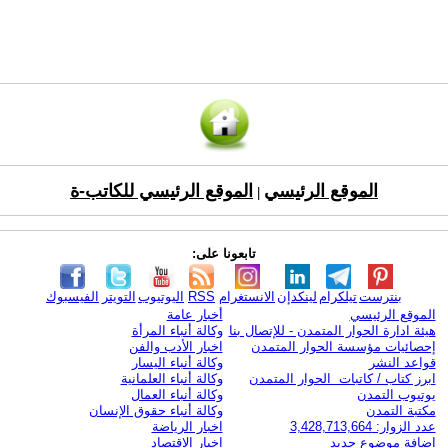
الموقع الرئيسي
الموقع الرئيسي للكاتب-ة
|
تابعونا على:
بنترست
تيلكرام
لينكدإن
الانستغرام
RSS
اليوتيوب
التويتر
الفيسبوك
الموقع الرئيسي
أخبار عامة
هيئة ادارة الحوار المتمدن - للإتصال بنا
وكالة أنباء المرأة
إحصائيات مؤسسة الحوار المتمدن
اخبار الأدب والفن
قواعد النشر
وكالة أنباء اليسار
ابرز كتاب / كاتبات الحوار المتمدن
وكالة أنباء العلمانية
يوتيوب التمدن
وكالة أنباء العمال
مكتبة التمدن
وكالة أنباء حقوق الإنسان
عدد الزوار: 3,428,713,664
اخبار الرياضة
اضافة موضوع جديد
اخبار الاقتصاد