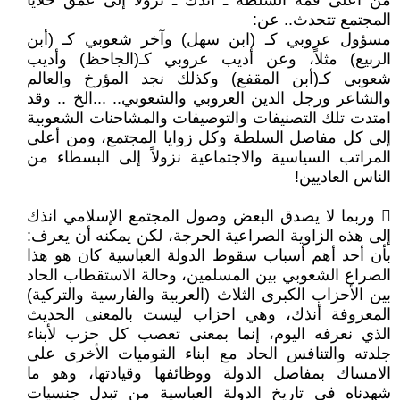
من اعلى قمة السلطة ـ أنذك ـ نزولاً إلى عمق خلايا
المجتمع تتحدث.. عن:
مسؤول عروبي كـ (ابن سهل) وآخر شعوبي كـ (أبن
الربيع) مثلاً، وعن أديب عروبي كـ(الجاحظ) وأديب
شعوبي كـ(أبن المقفع) وكذلك نجد المؤرخ والعالم
والشاعر ورجل الدين العروبي والشعوبي.. ...الخ .. وقد
امتدت تلك التصنيفات والتوصيفات والمشاحنات الشعوبية
إلى كل مفاصل السلطة وكل زوايا المجتمع، ومن أعلى
المراتب السياسية والاجتماعية نزولاً إلى البسطاء من
الناس العاديين!
 وربما لا يصدق البعض وصول المجتمع الإسلامي انذك
إلى هذه الزاوية الصراعية الحرجة، لكن يمكنه أن يعرف:
بأن أحد أهم أسباب سقوط الدولة العباسية كان هو هذا
الصراع الشعوبي بين المسلمين، وحالة الاستقطاب الحاد
بين الأحزاب الكبرى الثلاث (العربية والفارسية والتركية)
المعروفة أنذك، وهي احزاب ليست بالمعنى الحديث
الذي نعرفه اليوم، إنما بمعنى تعصب كل حزب لأبناء
جلدته والتنافس الحاد مع ابناء القوميات الأخرى على
الامساك بمفاصل الدولة ووظائفها وقيادتها، وهو ما
شهدناه في تاريخ الدولة العباسية من تبدل جنسيات