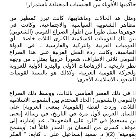
حاكميها الأقوياء من الجنسيات المختلفة باستمرار!
ومثل هذ الحالات وماشابهها، كانت تبرز كمظهر من
مظاهر الشعوبية السياسية والاجتماعية، وكانت في
جوهرها تمثل طوراً من اطوار الصراع القومي (الشعوبي)
بين تلك القوميات الاسلامية الكبرى الثلاث خاصة ـ أي
القوميات العربية والتركية والفارسية ـ في الدولة
العباسية، وكانت ردة الفعل العربية على هذا الصراع
القومي ثلاثي الاطراف، شعوراً عروبياً يمثل ـ من وجهة
نظر تاريخية ـ الإرهاصات الأولى والبذرة الأولية للعروبة
ولحركة القومية العربية، وكذلك هو بالنسبة لقوميات
الشعوب الاسلامية الأخرى!
 في ذلك العصر العباسي بالذات، ووسط ذلك الصراع
(القومي (الشعوبي) الحاد المحتدم بين الشعوب الاسلامية
الثلاث، وردت لفظة [القومية/ بمعنى العروبة] على
اللسان العربي لأول مرة في التاريخ، في رسالة [يحيى
بن مسعدة] في "الرد على الشعوبية"، عند إشارته إلى
موقف كسرى من النعمان بن المنذر قائلاً له: "ويشمخ
بقوميته" (2)( د. سعيد إسماعيل علي .. كتابه: " الفكر