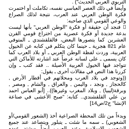
التربوي العربي الحديث") .
وأيضاً في ذلك العصر العباسي نفسه، تكاملت أو اختمرت
فكرة الوطن العربي عند العرب، نتيجة لذلك الصراع
والوعي القومي الذي صاحبه:
 فنجد أن حقيقة أو فكرة "الوطن العربي" بأنها ليست
بدعة جديدة أو فكرة عصرية من اختراع قومي القرن
العشرين كما يتصورها البعض، فالقلقشندي ـ المتوفي
عام 821 هجرية ـ حينما كان يتكلم في كتابه عن الخيول
العربية، وردت لفظة الوطن العربي ـ أو بلاد العرب كما
كان يسمى ـ على لسانه عرضاً عند اشارته للأماكن التي
تتواجد فيها الخيول العربية الأصيلة .. فقد كتب ـ وإن
كررنا هذا النص في مقالات أخرى ـ يقول:
((وتوجد في بلاد العرب ومحلاتهم في أقطار الأرض ,
كالحجاز , ونجد ، واليمن , والعراق , والشام , ومصر ,
وبرقة(ليبيا) , وبلاد المغرب وغيرها)).. [أبو العباس احمد
بن علي القلقشندي.. كتابه: "صبح الأعشى في صناعة
الإنشا" ج2/ص14]
وبدءاً من تلك المحطة الصراعية أخذ (الشعور القومي/أو
الشعوبي) ـ سمه ما شئت ـ يتبلور ويتصاعد عند جميع
الشعوب الاسلامية وعند العرب أيضاً ويشتد عوده