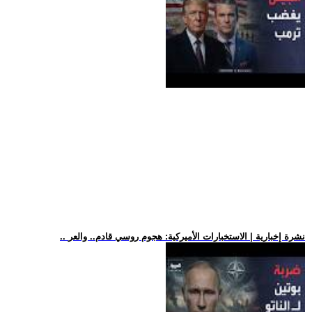
.. نشرة إخبارية | الاستخبارات الأميركية: هجوم روسي قادم.. والعر