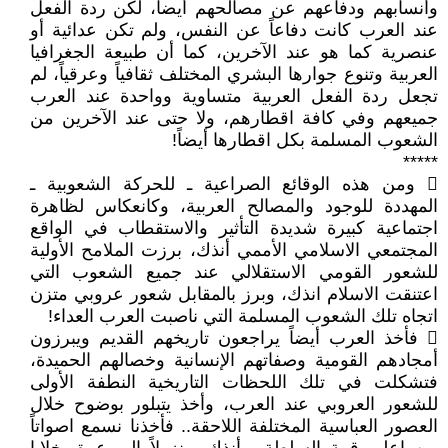
وأنسابهم ودفاعهم عن مصالحهم أيضاً، لكن ردة الفعل
عند العرب كانت دفاعاً عن النفس، ولم تكن عدائية أو
عنصرية كما هو عند الآخرين، كما أن طبيعة الجغرافيا
العربية وتنوع جوارها البشري المختلف ثقافياً وعرقياً، لم
تجعل ردة الفعل العربية متساوية وواحدة عند العرب
جميعهم وفي كافة اقطارهم، ولا حتى عند الآخرين من
الشعوب المسلمة بكل اقطارها أيضاً!
*****
 ومن هذه الوقائع الصراعية ـ للحركة الشعوبية ـ
المهددة للوجود والمصالح العربية، وكانعكاس لظاهرة
اجتماعية كبيرة شديدة التأثير والاستقطاب في الواقع
المجتمعي الاسلامي الأممي أنذك، برزت الملامح الأولية
للشعور القومي الاستقلالي عند جميع الشعوب التي
اعتنقت الاسلام انذك، وبرز بالمقابل شعور عروبي متزن
اتجاه تلك الشعوب المسلمة التي ناصبت العرب العداء!
 فأخذ العرب أيضاً يراجعون تاريخهم القديم ويبرزون
أمجادهم القومية وصفاتهم الإنسانية وخصالهم الحميدة،
فتشكلت في تلك اللحظات التاريخية النطفة الأولى
للشعور العروبي عند العرب، وأخذ يتبلور بوضوح خلال
العصور العباسية المختلفة اللاحقة.. فأخذنا نسمع اصواتاً