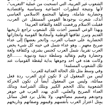
الشعوب غير العربية، التي انسحبت من عملية "التعريب"،
لأنها ونتيجة لتطورات اجتماعية وسياسية واقتصادية
وحضارية شاملة، وصلها المجتمع الاسلامي العباسي
أنذك، شعرت بوجودها القومي المستقل عن العرب،
فقبلت الاسلام ورفضت اللغة والثقافة العربية!
وبهذا الوعي المتميز أخذت تلك الشعوب تراجع تاريخيها
القديم وتبرز ثقافتها الوطنية وأمجادها القومية وانجازاتها
الحضارية على حساب العرب، و(انجر بعضها) إلى عداء
صريح معهم .. وهو عداء شمل في حينه كل شيء يخص
العرب تقريباً، شمل العرب كجنس بشري، وكثقافة ولغة
وحضارة وقيم وتقاليد وسلطة دينية ودنيوية ........الخ
وكانت هذه في أحد وجوهها بداية ليقظة القوميات عند
تلك الشعوب المسلمة!
وفي وسط مثل تلك الحالة العدائية للعرب:
ليس من المعقول ان لا تكون لدى العرب ردة فعل
مماثلة، وليس من المعقول أيضاً أن تكون الحركة
الشعوبية بذلك الحجم الكبير وبتلك الشراسة وبذلك
العداء الصريح والعلني، الذي يهدد العرب في جوهر
وجودهم وصميم مصالحهم، ولا يقابل برد فعل مماثل
يمثل اعتزاز العرب بأنفسهم وقيمهم وصفاتهم وتاريخهم