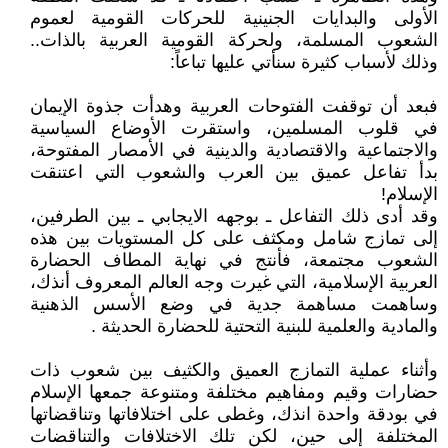
الأولى والبدايات الجنينية للحركات القومية لعموم
الشعوب المسلمة، ولحركة القومية العربية بالذات..
وذلك لأسباب كثيرة سنأتي عليها تباعاً:
فبعد أن توقفت الفتوحات العربية وهدأت جذوة الإيمان
في قلوب المسلمين، واستقرت الأوضاع السياسية
والاجتماعية والاقتصادية والدينية في الأمصار المفتوحة،
بدأ تفاعل عميق بين العرب والشعوب التي اعتنقت
الإسلام!
وقد أدى ذلك التفاعل ـ بوجهه الايجابي ـ بين الطرفين،
إلى تمازج شامل ومكثف على كل المستويات بين هذه
الشعوب مجتمعة، فأنتج في نهاية المطاف الحضارة
العربية الإسلامية، التي غيرت وجه العالم المعروف أنذك،
وساهمت مساهمة جدية في وضع الأسس الذهنية
والمادية والعلمية للبنية التحتية للحضارة الحديثة .
وأثناء عملية التمازج العميق والكثيف بين شعوب ذات
حضارات وقيم ومفاهيم مختلفة ومتنوعة جمعها الإسلام
في بودقة واحدة انذك، وغطى على اختلافاتها وتناقضاتها
المختلفة إلى حين، لكن تلك الاختلافات والتناقضات