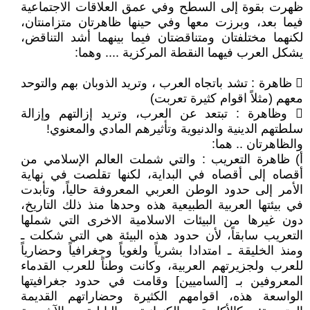
ظهرت بقوة إلى السطح وفي عمق العلاقات الاجتماعية
فيما بعد، وبرزت معها وفي حينها ظاهرتان متزامنتان،
لكنهما مختلفتان ومتناقضتان فيما بينهما أشد التناقض،
يشكل العرب فيهما النقطة المركزية .... وهما:
 ظاهرة : تشد باتجاه العرب ، وتريد الذوبان بهم والتوحد
معهم (مثلاً اقوام كثيرة تعربت)
 وظاهرة : تبتعد عن العرب، وتريد إزالتهم وإزالة
سلطتهم الدينية والدنيوية وتأثيرهم المادي والمعنوي!
والظاهرتان .. هما:
أ‌) ظاهرة التعريب : والتي شملت العالم الإسلامي من
أقصاه إلى أقصاه في البداية، لكنها تقلصت في نهاية
الأمر إلى حدود الوطن العربي المعروفة حالياً، وتأبدت
في بيئتها العربية الطبيعية هذه وحدها منذ ذلك التاريخ،
دون غيرها من البيئات الاسلامية الاخرى التي شملها
التعريب سابقاً، لأن حدود هذه البيئة هي التي شكلت ـ
ومنذ الخليقة ـ امتدادا بشرياً ولغوياً وجغرافياً وحضارياً
للعرب ولجزيرتهم العربية، وكانت وطناً للعرب القدماء
المعروفين بـ [الساميين] وقامت في حدود جغرافيتها
الواسعة هذه، اقوامهم الكثيرة وحضاراتهم القديمة