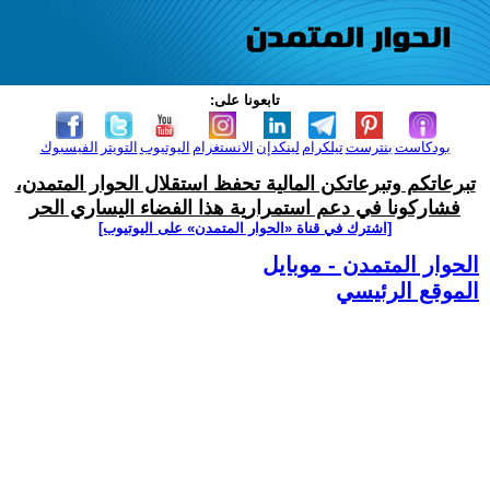
تابعونا على:
بودكاست
بنترست
تيلكرام
لينكدإن
الانستغرام
اليوتيوب
التويتر
الفيسبوك
تبرعاتكم وتبرعاتكن المالية تحفظ استقلال الحوار المتمدن،
فشاركونا في دعم استمرارية هذا الفضاء اليساري الحر
[اشترك في قناة ‫«الحوار المتمدن» على اليوتيوب]
الحوار المتمدن - موبايل
الموقع الرئيسي