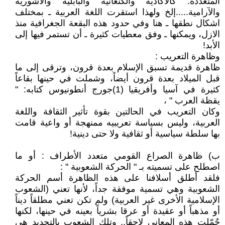
المتعددة: كالأكادية والكنعانية والبابلية والآشورية
والآرامية.....إلخ ولهذا استقرت اللغة العربية ـ بمختلف
اشكال نطقها ـ هنا وفي حدود هذه البقعة الجغرافية منذ
الازل، ويمكنها ـ وفق معطيات كثيرة ـ أن تستمر فيها إلى
الأبد!
وظاهرة التعريب :
ظاهرة قديمة تسبق الإسلام بعدة قرون، وترقى إلى ما
قبل الميلاد بعدة قرون أيضاً، وشملت في حينها بقاعاً
كثيرة في آسيا وأفريقيا (1)جورج أنطونيوس كتابه: "
يقظة العرب " ،
وكان التعريب في الحالتين بقوة تأثير الثقافة واللغة
العربية، وليس بسياسة تعريبيه ممنهجة أو واعية قامت
بها سلطة سياسية أو ثقافية ولا حتى دينية!
ب‌) ظاهرة الصراع القومي متعدد الأطراف : أو ما
اصطلح على تسميته بـ " الحركة الشعوبية " :
فلقد أطلق أسلافنا على هذه الظاهرة أسم الحركة
الشعوبية وهي تسمية موفقة جداً، لأنها تعني (الشعوب
الإسلامية الأخرى غير العربية) ولم تكن تعني مطلقاً ديناً
أو مذهباً أو عقيدة أو عرقا بشرياً بعينه في حينها، لكنها
حٌمّلت هذه المعاني لاحقاً.. وتلك الشعوب بالتحديد هي