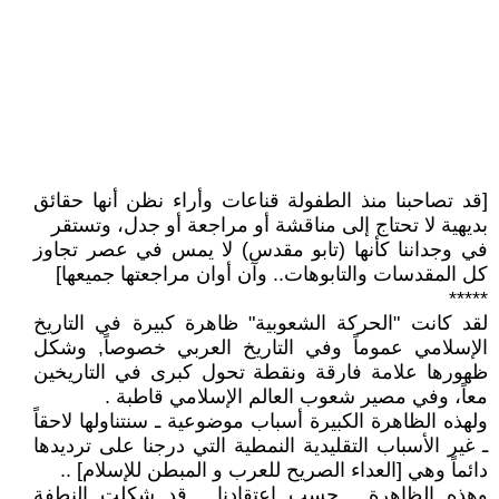
[قد تصاحبنا منذ الطفولة قناعات وأراء نظن أنها حقائق
بديهية لا تحتاج إلى مناقشة أو مراجعة أو جدل، وتستقر
في وجداننا كأنها (تابو مقدس) لا يمس في عصر تجاوز
كل المقدسات والتابوهات.. وآن أوان مراجعتها جميعها]
*****
لقد كانت "الحركة الشعوبية" ظاهرة كبيرة في التاريخ
الإسلامي عموماً وفي التاريخ العربي خصوصاً, وشكل
ظهورها علامة فارقة ونقطة تحول كبرى في التاريخين
معاً، وفي مصير شعوب العالم الإسلامي قاطبة .
ولهذه الظاهرة الكبيرة أسباب موضوعية ـ سنتناولها لاحقاً
ـ غير الأسباب التقليدية النمطية التي درجنا على ترديدها
دائماً وهي [العداء الصريح للعرب و المبطن للإسلام] ..
وهذه الظاهرة ـ حسب اعتقادنا ـ قد شكلت النطفة