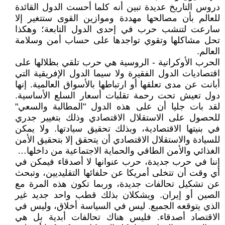
دروس التاريخ عديدة تبين أنه كلما أحست الدول القائدة
للعالم بأن مصالحها مهددة وموازين القوى ستتغير إلا
سارعت لتنشب حرب في إحدى الدول التابعة؛ وهكذا
تحل مشاكلها وتقوي تواجدها على حساب أمن وسلامة
العالم.
الحرب الأوكرانية - الروسية هي حرب تلقي بظلالها على
اقتصاديات الدول الفقيرة ولا سيما الدول الإفريقية التي
أبانت عن مدى تعلقها أو ارتباطها بالأسواق العالمية. إنها
دول تعيش تحت رحمة تقلبات أسعار السلع الأساسية.
لقد بات جليا أن على هذه الدول "المطالبة والسعي"
للحصول على الاستقلال الاقتصادي وذلك بتغيير جدري
في بنيتها الاقتصادية، وبذلك تحقيق سيادتها. ولا يمكن
للسيادة والاستقلال الاقتصادي أن يتحقق إلا بتحقيق الأمن
الغذائي والأمن الطاقي والحماية الاجتماعية من داخلها…
إننا في حرب جديدة، حرب عنوانها لا أصدقاء فيمكن في
أي وقت أن تتخلى أمريكا عن حلفائها التقليديين، وتبحث
عن تشكيل تحالفات جديدة، وربما تكون هذه المرة مع
الصين أو إيران. ويشكلان بذلك قطب واحد جديد غير
الذي يتوقعه الجميع. ليس في السياسة أخلاق، وليس في
الاقتصاد أصدقاء. فليس هناك تحالفات أبدية بل هي