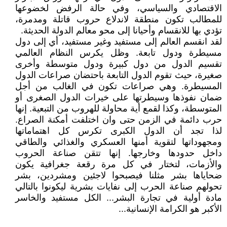
الاقتصادي والسياسي، وفي حالة الرفض لخضوعها
للمطالب تكون منطقة لاندلاع حروب قاتلة ومدمرة،
تؤدي بها للانقسام وأحيانا إلى محو معالم الدولة الحديثة.
لقد انقسم العالم إلى مستفيد وغير مستفيد، أي إلى دول
مسيطرة ودول تابعة. وظل يكرس النظام العالمي
تقسيم الدول من دول كبيرة ودول متوسطة وأخرى
صغيرة، حيث تقوم الدول التابعة باحتضان صراعات الدول
المسيطرة. وهي صراعات تكون في الغالب من أجل
ضمان نفوذها وسيطرتها على خيرات الدول الصغرى أو
المتوسطة، وكذا لقمع أية محاولة للهروب من التبعية. إنها
حرب دائمة في الزمن حتى وان اختلفت أمكنة الصراع.
لذا تجد أن الدول الكبرى تكرس كل اهتماماتها
ومجهوداتها لتقوية أمنها العسكري والغذائي والطاقي
داخل حدودها وخارجها. إنها تتقن صناعة الحروب
والأزمات، لتختار في كل مرة رقعة جغرافية يكون
ضحاياها بشر مثلنا فيصبحوا لاجئين ومشردين، بشر
تحولهم صناعة الحرب إلى نفايات بشرية ليكونوا بالتالي
مادة أولية في تجارة البشر... الكل مستفيد والخاسر
الأكبر هو الكرامة الإنسانية...