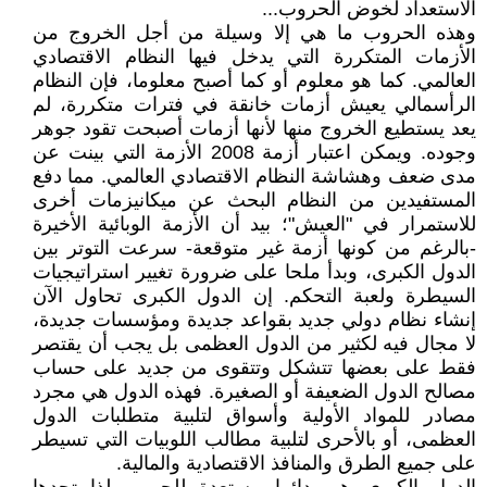
الاستعداد لخوض الحروب...
وهذه الحروب ما هي إلا وسيلة من أجل الخروج من
الأزمات المتكررة التي يدخل فيها النظام الاقتصادي
العالمي. كما هو معلوم أو كما أصبح معلوما، فإن النظام
الرأسمالي يعيش أزمات خانقة في فترات متكررة، لم
يعد يستطيع الخروج منها لأنها أزمات أصبحت تقود جوهر
وجوده. ويمكن اعتبار أزمة 2008 الأزمة التي بينت عن
مدى ضعف وهشاشة النظام الاقتصادي العالمي. مما دفع
المستفيدين من النظام البحث عن ميكانيزمات أخرى
للاستمرار في "العيش"؛ بيد أن الأزمة الوبائية الأخيرة
-بالرغم من كونها أزمة غير متوقعة- سرعت التوتر بين
الدول الكبرى، وبدأ ملحا على ضرورة تغيير استراتيجيات
السيطرة ولعبة التحكم. إن الدول الكبرى تحاول الآن
إنشاء نظام دولي جديد بقواعد جديدة ومؤسسات جديدة،
لا مجال فيه لكثير من الدول العظمى بل يجب أن يقتصر
فقط على بعضها تتشكل وتتقوى من جديد على حساب
مصالح الدول الضعيفة أو الصغيرة. فهذه الدول هي مجرد
مصادر للمواد الأولية وأسواق لتلبية متطلبات الدول
العظمى، أو بالأحرى لتلبية مطالب اللوبيات التي تسيطر
على جميع الطرق والمنافذ الاقتصادية والمالية.