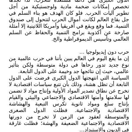
الدول الكبرى هي دائما مستعدة للحرب، لذا تجدها
تخصص إمكانات ضخمة مادية ولوجستيكية من أجل
تطوير آليات الحرب. فلو كان الهدف هو بناء السلم في
جل بقاع العالم لكانت أموال الحرب لتتحول إلى صندوق
التنمية. فما وقع ويقع في أفريقيا وأمريكا اللاتينية إلا أمثلة
صارخة عن أكذوبة برامج التنمية والحفاظ عن السلم
العالمي وتأسيس الديموقراطية والخ.
حرب دون إيديولوجيا …
إن ما يقع اليوم في العالم يبين بأننا في حرب عالمية من
نوع جديد تدور رحاها في دولة متوسطة ولكن بتأثير
عالمي، حيث إن نتائجها جد وخيمة على الدول التابعة.
السياسة التي انتهجتها الدول الكبرى فرضت على الدول
التابعة أن تظل هشة، وذلك بأن تتبع سياسات اقتصادية لا
تخرج عن نطاق تصدير المواد الأولية وإنتاج مواد لا تضمن
لها سلامتها وأمنها الاقتصادي والاجتماعي والبيئي والقيام
بإنتاج سلع ومواد ثانوية تكرس التبعية والهشاشة
الاقتصادية والاجتماعية. فظلت الدول الصغرى
والمتوسطة لعقود من الزمن لا تخرج من دورتها
الاقتصادية والاجتماعية الضعيفة والهشة؛ فظلت غارقة
في الديون والاستبداد…