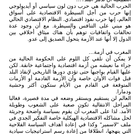
الحرب الحالية هي حرب دون لون سياسي أو أيديولوجي
إنها حرب من أجل السيطرة الاقتصادية على أسواق
العالم، إنها حرب نفوذ اقتصادي. النظام الاقتصادي الحالي
هو مبني على التنافس والسيطرة. مع أن وجود عدة
تحالفات واتفاقيات توهم بأن هناك ميثاق أخلاقي بين
الدول إلا أنها عند الأزمة يتحول الصديق إلى عدو.
المغرب في أزمة…
لا يمكن أن نلقي كل اللوم على الحكومة الحالية من
جراء ما نعيشه من أزمة اقتصادية واجتماعية خانقة. لكن
عليها القيام بواجبها حتى تؤدي دورها التاريخي لإنقاذ البلد
قبل فوات الأوان خاصة وأن الأزمة القادمة أو الأزمات
المتوقعة في القادم من الأيام ستكون أكثر وحشية
ودمارا.
العالم لن يستقيم ويستقر وضعه في مدة قصيرة، فغالبا
المراحل الانتقالية تكون صعبة على الشعوب وطويلة
الأمد. لذا على المغرب أن يقوم بسياسة واضحة وجريئة
لحل مشاكله الاقتصادية الهيكلية خاصة التفكير الجدي في
ملف "لاسمير" وكذا في إعادة أهداف السياسة الفلاحية
التي ينهجها، انطلاقا من إعادة رسم استراتيجيات سيادية