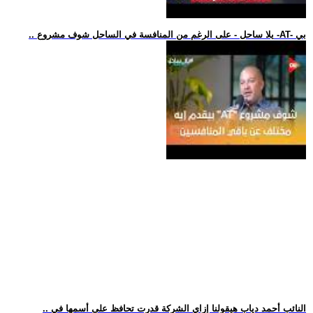
.. يلا ساحل - على الرغم من المنافسة في الساحل شوف مشروع -AT- بي
.. النائب أحمد دياب هيقولنا إزاي الشركة قدرت تحافظ على أسمها في