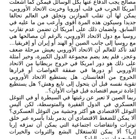
مصالح يجب الدفاع عنها بكل الوسائل فيمكن كما أشعلت
أمريكا الحرب في قلب أوروبا وخربت الاتحاد الأوروبي،
يمكن لها أن تقلب الموازين وتخلق في العالم تحالفا
جديدا وسيكون هذه المرة أقوى وأرعب من ما عليه في
السابق. ولضمان ذلك على أمريكا أن تضمن عدم تقارب
روسيا مع دول الاتحاد الأوروبي، بالرغم أن مصالحها هي
مع روسيا إلى جانب الصين أو الهند أو إيران أو إفريقيا…
لقد تأكد للعالم أن الاتحاد الأوروبي يعيش مرحلة ضعف
وعجز، فلم يعد يضم مجموعة الدول الكبيرة، وخير أمثلة
على ذلك هو دور امريكا في خروج بريطانيا من الاتحاد
الأوروبي أو دورها في صفقة الغواصات أو قرارها
الخروج من أفغانستان. هل يستطيع الاتحاد الأوروبي
تقوية نفسه قبل أن يتحول إلى تابع وهش؟ هل يستطيع
إعادة ترميم اقتصاده قبل فوات الأوان؟..
ربما الصين لا تعبر عن رغبتها في السيطرة أو في التوغل
العسكري في الدول الفقيرة والمتوسطة، لكن أليس
التوغل الاقتصادي هو أكثر وحشية من التوغل العسكري؟
ألا يمكن للضغط الاقتصادي أن يدمر بلدا بأسره عبر خلق
توترات وانتفاضات اجتماعية التي يمكن أن تمزقه إربا
إربا؟ ألا يمكن للاستغلال البشع والثروات والخيرات
الطبيعية ان تدمر البلد؟…