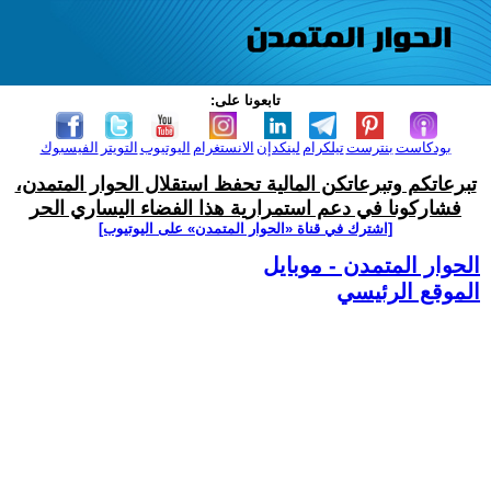
تابعونا على:
بودكاست
بنترست
تيلكرام
لينكدإن
الانستغرام
اليوتيوب
التويتر
الفيسبوك
تبرعاتكم وتبرعاتكن المالية تحفظ استقلال الحوار المتمدن،
فشاركونا في دعم استمرارية هذا الفضاء اليساري الحر
[اشترك في قناة ‫«الحوار المتمدن» على اليوتيوب]
الحوار المتمدن - موبايل
الموقع الرئيسي