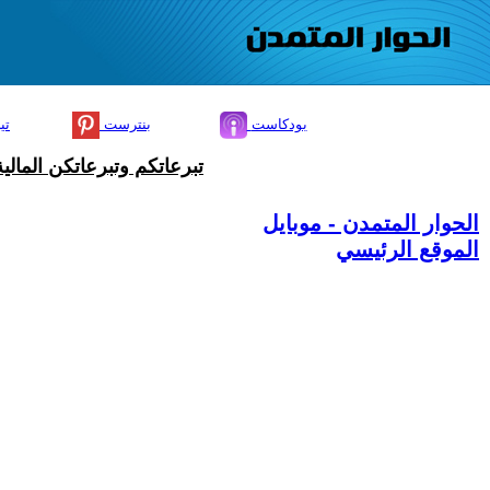
بودكاست
بنترست
تي
تبرعاتكم وتبرعاتكن المال
الحوار المتمدن - موبايل
الموقع الرئيسي