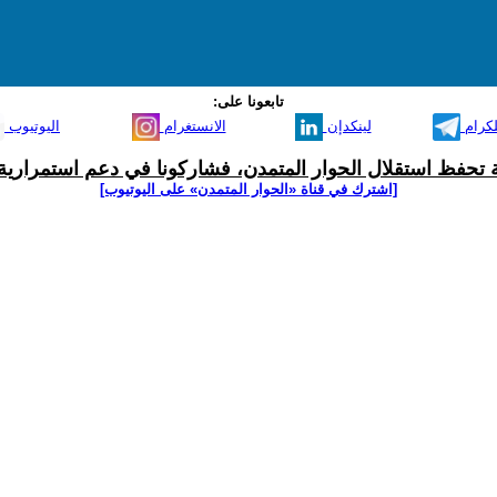
تابعونا على:
لكرام
لينكدإن
الانستغرام
اليوتيوب
ية تحفظ استقلال الحوار المتمدن، فشاركونا في دعم استمرارية 
[اشترك في قناة ‫«الحوار المتمدن» على اليوتيوب]