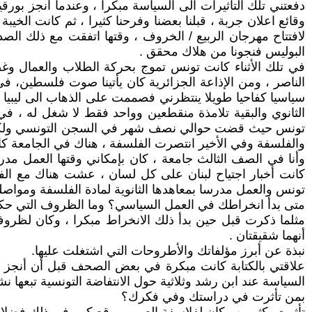
دفعتني تلك التأثيرات الى السياسة مبكرا ، وعندما أنجز بور
وقائع اعلان جربة ، قبلنا بعضنا وفرحنا كثيرا ، ثم كانت الخيبة 
لافتتاح مهرجان الربيع / الخروف ، وقتها اتفقت مع ذلك الص
البوليس فنجونا من هلاك محقق .
في تلك الأثناء كانت تونس تموج بحركة الطلاب والعمال وغ
الناصر ، ومن الإذاعة الجزائرية كان يأتينا صوت فلسطين، ف
سياسيا كفاحيا طويلا ينتظرني فصممت على الذهاب الى ليبيا
الثانوي والبقية تلامذة منقطعين وواحد فقط لا شغل له ، ف
تونس حيث قضت حوالي نصف شهر في السجن التونسي ولكني نج
والفلسفة وفي الأخير انتصرت الفلسفة ، هناك في الجامعة كان
وأنا في الصف الثالث جامعة ، كان بإمكاني وقتها العمل م
كانت أخبار اجتياح لبنان على كل لسان ، عشت هناك مع الفد
تونس والعمل مدرسا بمعاهدها الثانوية لمادة الفلسفة ومواصل
متى بدأ انخراطك في العمل السياسي؟ وما الظروف التي ح
مثلما ذكرت قبل حين بدأ ذلك الانخراط مبكرا ، وكان لظروف ا
أنهما شقيقتان .
نبذة عن أبرز مؤلفاتك والأطروحات التي اشتغلت عليها.
علاقتي بالكتابة كانت مبكرة في بعض الصحف قبل أن أنجز رس
السياسة عند ابن رشد وثلاثية حول الانتفاضة التونسية تبعه
بمن تأثرت في دراستك وفي فكرك؟