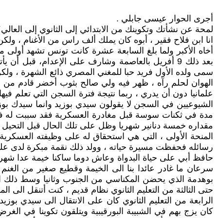
أجرى الحوار عيسى جابلي .
لمحة عن نشأتك وتكوينك من الابتدائي إلى الثانوي إلى العالي
انا ابن فلاح فقير ، أبوه كان يملك ألف راس من الأغنام ، و
أخاه الأكبر ولما بلغ السابعة عشرة كانت تونس تشهد أولى م
بعد ذلك 9 أفريل بالعاصمة وشارف على الإعدام، قبل
سمى ولده الأول فريد حبا للمغني المصري ذائع الشهرة ، ول
الهوان لحلم رآه ، ظهر فيه ولي صالح بثوب أخضر قادم من الغر
علمانيا دون أن يدري ، ربما نتيجة فترة السجن التي تعلم فيه
الشيوعيين في السجن لا يقولون سيدي بوزيد وانما سيدك بو
مدة في ثكنات سوسة قبل مغادرة العسكرية فقد سببت له فترة
مقداره خمسة دنانير شهريا وظل على تلك الحال قبل التحيل
المنحة الأولى ، التي هي استحقاق له على وظيفته العسكرية
رسائله فحفظت مسيرة حياته ، وولد ذلك نقمة مبكرة لدى على
حافظ أبي على حياة البدواة وعاش دوما ساكنا خيمة عدا شهر
سرعان ما غادر عائدا بنا الى الخيمة وقطيع صغير من الغنم
بوهدمة الذي يحضن المكناسي من الجنوب وثانيا وسط ذلك الصح
حتى الثالثة من التعليم الثانوي نظام قديم ، كنت أتنقل الى 
الرابعة من التعليم الثانوي كان على الانتقال الى سيدي بوزي
كان يزج بهم في الشبيبة البورقيبية ويتلقون تكوينا في ا