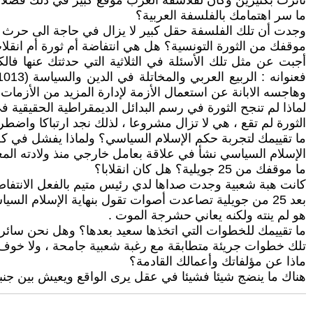
تأثرت بكثيرين وكان لفلاسفة العرب موقع كبير في ذلك فضل
ما سر اهتمامك بالفلسفة العربية؟
وجدت أن تلك الفلسفة حقل كبير لا يزال في حاجة الى حرث فه
موقفك من الثورة التونسية؟ هل هي انتفاضة أم ثورة أم انقل
وهاجسه الابانة عن استعمال الأزمة لإدارة المزيد من الأزمات 
لماذا لم تنجح الثورة في رسم البدائل الديمقراطية الحقيقية ف
الثورة لم تقع ، هي لا تزال مشروعا ، لذلك نجد ارتباكا واضطر
ما تقييمك لتجربة حكم الإسلام السياسي؟ ولماذا يفشل في ك
الإسلام السياسي نشأ في علاقة بعامل خارجي منذ ولادته ال
ما موقفك من 25 جويلية؟ هل كان انقلابا؟
كانت هبة شعبية وجدت صداها لدي رئيس متيم بالفعل الانتف
بعد 25 من جويلية تصاعدت أصوات تقول بنهاية الإسلام السياسي، ما رأيك في هذه الأطروحة؟
هو لم ينته ولكنه يعاني حشرجة الموت .
ما تقييمك للخطوات التي اتخذها سعيد بعدها؟ وهل نحن سائرون
تلك خطوات جريئة متطابقة مع رغبة شعبية جامحة ، ولا خوف عل
ماذا عن مؤلفاتك وأعمالك القادمة؟
هناك ما ينضج شيئا فشيئا في عقل يرى الواقع ويعيش بين جنبات