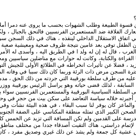
؟
لكن قسوة الطبيعة وطلب الشهوات بحسب ما يروى عنه دمرا أملاك
عارك الفلاقة ضد المستعمرين الفرنسيين فالتحق بالجبال ، و
 أن يأتي اتفاق الاستقلال الداخلي لينقذه ، هناك في ذلك السج
كن الطفل توفي بعد عامين نتيجة ظروف صحية ومعيشية صعبة ، 
ب ، قال له إن له ولد ا في الطريق اليه ، وأسدى له الأمر وط
ا القراءة والكتابة، وكانت له حوارات مع مناضلين سياسيين ومح
زيد ، فضلا عن تأثيرات انخراطه في الطلائع الأولى للجيش
 السجن مرض ذات الرئة وربما كان ذلك سببا في وفاته المبك
 عليه من طرف سلطة بورقيبة التي جردته من ذلك الحق ، مدم
 السابقة ، لذلك قضى حياته وهو يراسل الرئيس بورقيبة ووزر
 السلطة السياسية البورقيبة والمستعمرين الفرنسيين سواء ب
 أجبرته خلاله سياسة التعاضد على سكن بيت من حجر في وحدة 
 والماعز كان يوفر لنا سبب البقاء ، في هذه البيئة نشأت 
ن الكبير الذي تمثله منطقة المكناسي على الضفة الجنوبية ل
المدرسة على القدمين ولم تكن المسافة التي تزيد عن الخمس كلم
د لإتمام دراستي، هناك التقيت أصدقاء جددا من مختلف مناطق ال
لغرض عشية كل جمعة ولم يشذ عن ذلك غيري وصديق مفرد ، كا