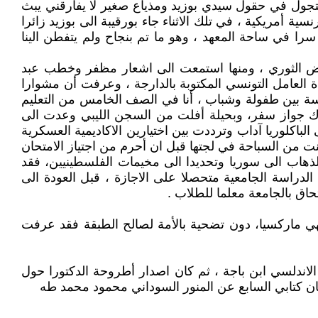
 نتجول في حقول سيدي بوزيد ومذياع صغير لا يفارقني يبث
نسية أمريكية ، في تلك الاثناء جاء بورقيبة الى بوزيد زائرا
سرا في ساحة المعهد ، وهو ما تم بنجاح ولم يتفطن الينا
حريض الثوري ، ومنها استمعت الى اشعار مظفر وخطب عبد
 العامل التونسي المكتوبة بالدارجة ، وعرفت أن مشوارا
سة بين طفولة وشباب ، أنا في الصف الخامس من التعليم
لاك جواز سفر، وبحيلة أفلت من السجن الليبي وعدت الى
وريا آداب وترددت بين اختيارين الاكاديمية العسكرية
ت من السباحة في لجتها قبل ان أحرم من اجتياز الامتحان
ذهاب الى سوريا وتحديدا الى مخيمات الفلسطينيين، فقد
لدراسة الجامعية متحصلا على الاجازة ، قبل العودة الى
حاق بالجامعة معلما للطلاب .
نتهي ماركسيا، دون تضحية بالأمة لصالح الطبقة فقد عرفت
اندلسي ابن باجة ، ثم كان اصدار أطروحة الدكتورا حول
كان كتابي السابع عن المنور السوداني محمود محمد طه