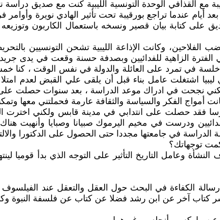
قيبة مع القذافي الوحدة التونسية الليبية كنت مع صديق دراسة
بعد أيام عندما تراجع بورقيبة تحت تأثير الهادي نويرة وأوامر فر
ديق على كتابة بيان قصير ونسخه باستعمال الكاربون وتوزيعه 
ضب الفلاحين، وكانت الإذاعة الليبية تشحن التونسيين بالت
ي الفترة الزاهية للفدائيين وبصدفة حسنة وقعت في يدى جريدة
 خلسة في تمرد على العائلة والدولة في نفس الوقت ، كنا خم
ي ليبيا اشتغلت عامل بناء قبل أن يلقى علي القبض لعدم امت
حت في ادراك موعد الدراسة ، بعد سنوات حصلت على الباكل
ت أمواج الفكر والسياسة والثقافة عارمة فحملتني معها وتمكن
درسا فقد حصلت على انتدابي في مدينة قابس ولكني اخترت ال
ائيين ودرست في مخيم اليرموك صبيانا وصبايا وأنهيت هناك ا
ة الدراسة في جامعتها مجددا حتى الحصول على الدكتورا والالت
كمت توجهاتك؟
لنشأة وعامل التاريخ التأثير على التوجه الذي بدأ قوميا لي
الة الكفاءة في البحث حول العقل والتعقل عند الفيلسوف ال
ا نشر كتاب آخر عن ابن رشد فضلا عن كتاب عن فلسفة النبوة و