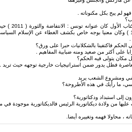
ا عن ماركس وأنجلس وغيرهما
و لم يبح بكل مكنوناته .
اب؟
أجبت عن مثل تلك
.
ي الحكم فاكتفينا بالشكلانيات حبرا على ورق؟
ابا على أكثر من صعيد ومنه ضبابية المفاهيم .
ل مكان يتولى فيه الحكم؟
معاصرة فظل يدور ضمن استراتيجيات خارجية توجهه حيث تريد .
اضي ومشروع الشعب يريد
 إلى استبداد ودكتاتورية؟
يها من ولادة ديكتاتورية الرئيس فالديكتاتورية موجودة في مك
ه ، محاولا فهمه وتغييره أيضا.