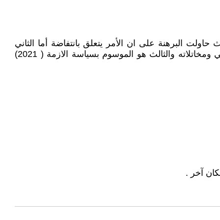
 الأسئلة في الثلاثية التي حدثتك عنها فالكتاب الأول كان عنوانه تونس : الانتفاضة والثورة ( 2011 ) حيث حاولت البرهنة على ان الأمر يتعلق بانتفاضة أما الثاني
فعنوانه : الربيع العربي والمخاتلة في الدين والسياسة (1013 ) وكان معنيا بوجه خاص بكشف الغطاء عن الإسلام السياسي ومخاتلاته والثالث هو الموسوم بسياسة الازمة ( 2021)
ان آخر .