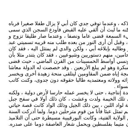
ه ، وعندما توفي جدي كان أبي لا يزال طفلا صغيرا فرباه
لكنه ما لبث أن ألقي عليه القبض فأودع السجن الذي سمى
ن سيء السمعة قضى عاما ونصفا ، وعندما صار طليقا تزوج و
وقبل أن أرى النور من بعده طلب منه قريبه تسميتي عبد
البه بإبلاغه أبي ، ولكن والدي لم يمتثل اليه ، فقد كان
امين، منهم دستوريين وشيوعيين ، فقد كان يتندر مثلا بأن
 التونسي أواسط الخمسينات من القرن الماضي ، حيث قضى
رة وهو لم يبلغ الأربعين . وقد خصصت له الدولة معاشا
جة إياه ضمن المقاومين ليتلقى منحة زهيدة أخرى ويخسر
ائه وولاته ومعتمديه طالبا حقوقه دون جدوى، وكنت كاتب
سواء .
إنتاجية ، حتى لا يخسر عمله حارسا لأرض دولية ، ولكنه
وفي تلك الخيمة ولدت وعشت ، كان ذلك أولا في سفح جبل
واد اللبن ، بين ذلك الجيل وذلك الواد كانت قصة حياتي
 تمثل عبئا فأنا من قوم مترحلين دوما. ولما أدركت السنة
ولاية الفتية، وكانت البورقيبية مسيطرة حتى أن التلاميذ
ن متيما بفلسطين ويحمل شعار العاصفة دوما على صدره.