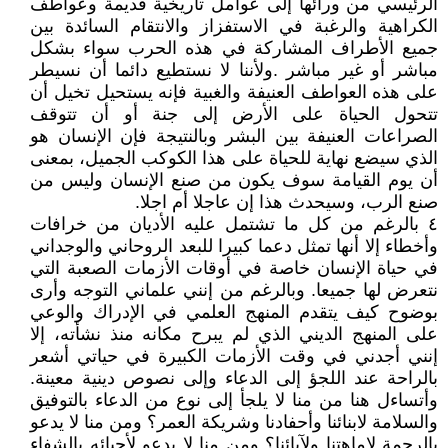
الرئيسي من ورائها إلى عوامل تأريخية قديمة وعواطف
الكراهية والرغبة في الاستفزاز والانتقام السائدة بين
جميع الأطراف المشاركة في هذه الحرب سواء بشكل
مباشر أو غير مباشر .ولأننا لا نستطيع دائما أن نسيطر
على هذه العواطف العنيفة والغبية فإنه يستحيل تخيل أن
تتحول الحياة على الأرض إلى جنة أو أن تتوقف
الصراعات العنيفة بين البشر وبالنتيجة فإن الإنسان هو
الذي سيضع نهاية للحياة على هذا الكوكب الجميل، بمعنى
أن يوم القيامة سوف يكون من صنع الإنسان وليس من
صنع الرب، وسيحدث هذا إن عاجلا أم اجلا.
٤ ‏بالرغم من كل ما تشتمل عليه الأديان من خرافات
وأخطاء إلا أنها تمثل دعما كبيرا للبعد الروحاني والوجداني
في حياة الإنسان خاصة في أوقات الأزمات الصعبة التي
نتعرض لها جميعا. وبالرغم من إنني علماني التوجه وأرى
بوضوح كيف يتقدم المنهج العلمي في الإدراك والوعي
على المنهج الديني الذي لم يبرح مكانه منذ نشأته، إلا
إنني أجدني في وقت الأزمات الكبيرة في حياتي أشعر
بالراحة عند اللجؤ إلى الدعاء وإلى نصوص دينية معينة.
وأتساءل هنا من منا لا يلجأ إلى نوع من الدعاء بالتوفيق
والسلامة لابنائنا وأحفادنا وشريكة العمر؟ ومن منا لا يدعو
بالرحمة لإماهتنا ولآبائنا؟ ومن منا لا يدعو لأحبائه بالشفاء