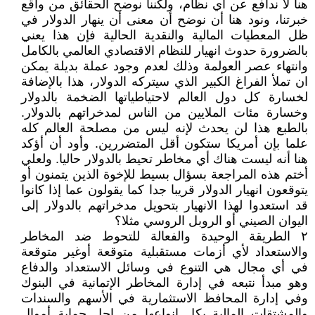
هنا لا ندافع عن أي نظام، ولكننا نوضح الحقائق من واقع
خبرتنا، ونود هنا أن نوضح أن معنى أن ينهار الدولار في
ظل المعطيات المالية والنقدية الحالية فإن هذا يعني
بالضرورة حدوث انهيار للنظام الاقتصادي العالمي بالكامل
وانتهاء عصر العولمة وذلك لعدم وجود عملة بديلة يمكن
ان تملأ الفراغ الكبير الذي سيتركه الدولار، هذا بالإضافة
لخسارة كل دول العالم لاحتياطياتها الضخمة بالدولار
وخسارة مئات الملايين من الناس لمدخراتهم بالدولار.
بالطبع هذا لن يحدث لإنه ليس من مصلحة العالم كله
علما بإن أمريكا ستكون أقل المتضررين. وأود أن أؤكد
هنا أنه ليست هناك أي مخاطر تحيط بالدولار حاليا. ولعلي
أختم هذه المراجعة بسؤال بسيط للإخوة الذين يتمنون أو
يتوقعون انهيار الدولار قريبا جدا كما يقولون عما إذا كانوا
قد استعدوا لهذا الانهيار بتحويل مدخراتهم بالدولار إلى
اليوان الصيني أو الروبل الروسي مثلا؟
٢ الطريقة الوحيدة والفعالة للتحوط ضد المخاطر
والاستعداد لأي أزمات مستقبلية متوقعة أوغير متوقعة
في أي مجال هي التنوع في وسائل الاستعداد والدفاع
وهو مبدأ نتبعه في إدارة المخاطر الإتمانية في البنوك
وفي إدارة المحافظ الاستثمارية في الأسهم والسندات
والمشتقات المالية بكل إنواعها من إجل حماية أموال