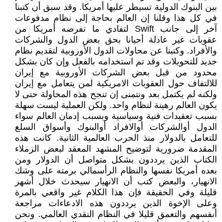
بين البنوك الدولية تسيطر عليها أمريكا. وقد سبق أن كتبنا
في كل هذا وقلنا إن العالم بحاجة إلى نظام مدفوعات
آخر إلى جانب Swift لتفادي ما تفرضه أمريكا من
عقوبات غير عادلة أحيانا بحق بعض الدول والشركات
والأفراد. وكتبنا عن محاولات الدول الأوروبية لتقديم نظام
جديد للتحويلات وقد تم استخدامه بالفعل وإن كان بشكل
محدود من قبل بعض الشركات الأوروبية مع إيران
للالتفاف حول العقوبات الامريكية لمن يتعامل مع إيران
ولكنه لم يكتمل بعد ونتمنى إن تنجح هذه المحاولة حتى لا
يكون العالم رهينة لنظام واحد. ولكن العملية ليست سهلة
بسبب تعقيدات فنية وسياسية وبسبب إدمان العالم سواء
الدول أوالشركات أوالافراد أوالبنوك وأسواق السلع
للتعامل بالدولار منذ الحرب العالمية الثانية. كانت هذه
المقدمة ضرورية لتوضيح المشهد المعقد لبعض الزملاء
الكتاب الذين يرددون بشكل متواصل أن الدولار ومن
بعده أمريكا نفسها والنظام الرأسمالي برمته على وشك
الانهيار، والبعض كتب أن الانهيار سيحدث خلال أشهر
قليلة وفي الحقيقة فإن هذا الكلام غير واقعي بالمرة
وعلى الإخوة الذين يرددون هذه الادعاءات مراجعة
أنفسهم والتعمق قليلا في النظام النقدي العالمي. ونحن