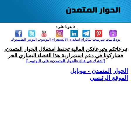
تابعونا على:
بودكاست
بنترست
تيلكرام
لينكدإن
الانستغرام
اليوتيوب
التويتر
الفيسبوك
تبرعاتكم وتبرعاتكن المالية تحفظ استقلال الحوار المتمدن،
فشاركونا في دعم استمرارية هذا الفضاء اليساري الحر
[اشترك في قناة ‫«الحوار المتمدن» على اليوتيوب]
الحوار المتمدن - موبايل
الموقع الرئيسي