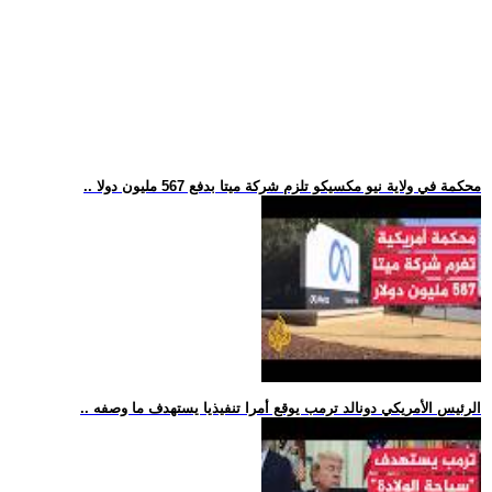
.. محكمة في ولاية نيو مكسيكو تلزم شركة ميتا بدفع 567 مليون دولا
.. الرئيس الأمريكي دونالد ترمب يوقع أمرا تنفيذيا يستهدف ما وصفه