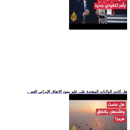
.. هل كانت الولايات المتحدة على علم ببنود الاتفاق الإيراني العم