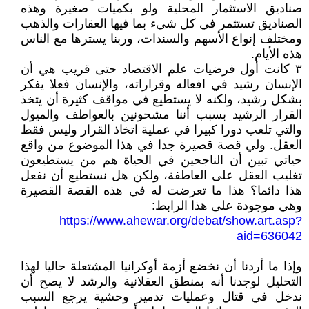
صناديق الاستثمار المحلية ولو بكميات صغيرة وهذه
الصناديق تستثمر في كل شيء بما فيها العقارات والذهب
ومختلف إنواع الأسهم والسندات، وربنا يسترها مع الناس
هذه الأيام.
٣ ‏كانت أول فرضيات علم الاقتصاد حتى قريب هي أن
الإنسان رشيد في افعاله وقراراته، والإنسان فعلا يفكر
بشكل رشيد، ولكنه لا يستطيع في مواقف كثيرة أن يتخذ
القرار الرشيد بسبب أننا مشحونين بالعواطف والميول
والتي تلعب دورا كبيرا في عملية اتخاذ القرار وليس فقط
العقل. ولي قصة قصيرة جدا في هذا الموضوع من واقع
حياتي تبين أن الناجحين في الحياة هم من يستطيعون
تغليب العقل على العاطفة، ولكن هل نستطيع أن نفعل
هذا دائما؟ هذا ما تعرضت له في هذه القصة القصيرة
وهي موجودة على هذا الرابط:
https://www.ahewar.org/debat/show.art.asp?
aid=636042
وإذا ‏ما أردنا أن نخضع أزمة أوكرانيا المشتعلة حاليا لهذا
التحليل لوجدنا أنه بمنطق العقلانية والرشد لا يصح أن
ندخل في قتال وعمليات تدمير وحشية يرجع السبب