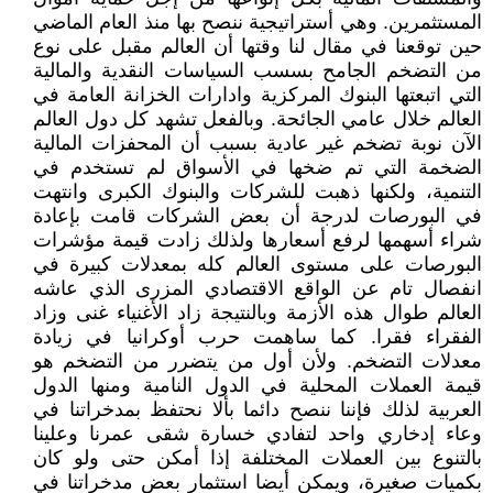
المستثمرين. وهي أستراتيجية ننصح بها منذ العام الماضي
حين توقعنا في مقال لنا وقتها أن العالم مقبل على نوع
من التضخم الجامح بسسب السياسات النقدية والمالية
التي اتبعتها البنوك المركزية وادارات الخزانة العامة في
العالم خلال عامي الجائحة. وبالفعل تشهد كل دول العالم
الآن نوبة تضخم غير عادية بسبب أن المحفزات المالية
الضخمة التي تم ضخها في الأسواق لم تستخدم في
التنمية، ولكنها ذهبت للشركات والبنوك الكبرى وانتهت
في البورصات لدرجة أن بعض الشركات قامت بإعادة
شراء أسهمها لرفع أسعارها ولذلك زادت قيمة مؤشرات
البورصات على مستوى العالم كله بمعدلات كبيرة في
انفصال تام عن الواقع الاقتصادي المزرى الذي عاشه
العالم طوال هذه الأزمة وبالنتيجة زاد الأغنياء غنى وزاد
الفقراء فقرا. كما ساهمت حرب أوكرانيا في زيادة
معدلات التضخم. ولأن أول من يتضرر من التضخم هو
قيمة العملات المحلية في الدول النامية ومنها الدول
العربية لذلك فإننا ننصح دائما بألا نحتفظ بمدخراتنا في
وعاء إدخاري واحد لتفادي خسارة شقى عمرنا وعلينا
بالتنوع بين العملات المختلفة إذا أمكن حتى ولو كان
بكميات صغيرة، ويمكن أيضا استثمار بعض مدخراتنا في