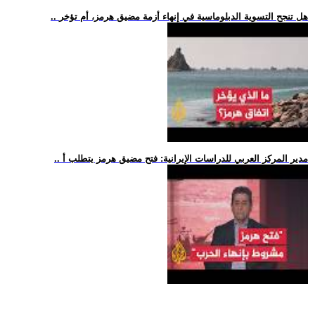
.. هل تنجح التسوية الدبلوماسية في إنهاء أزمة مضيق هرمز، أم تؤخر
.. مدير المركز العربي للدراسات الإيرانية: فتح مضيق هرمز يتطلب أ