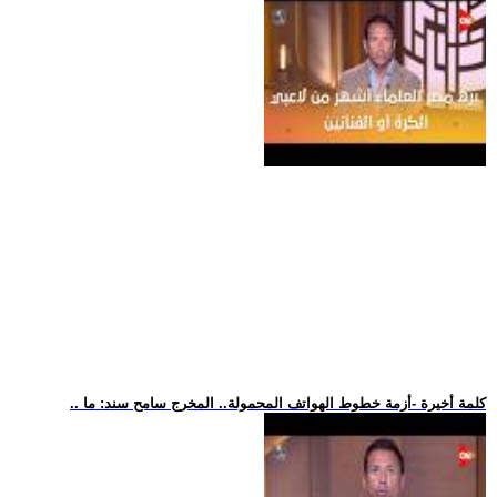
.. كلمة أخيرة -أزمة خطوط الهواتف المحمولة.. المخرج سامح سند: ما