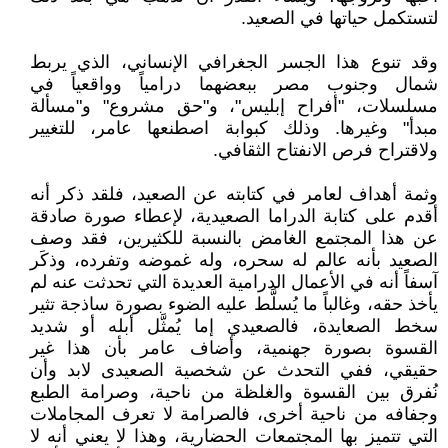
لتستكمل حياتها في الصعيد.
وقد تنوع هذا الجسر الجغرافي الإنساني، الذي يربط
شمال وجنوب مصر ببعضهما درامياً وواقعياً في
مسلسلات، "أفراح إبليس"، و"حق مشروع" و"مسألة
مبدأ" وغيرها. وذلك كبوابة اصطنعها عامر، للتغيير
ولاقتراح فرص الانفتاح الثقافي.
وثمة أهداف لعامر في كتابته عن الصعيد، فلقد ذكر أنه
أقدم على كتابة الدراما الصعيدية، لإعطاء صورة صادقة
عن هذا المجتمع الغامض بالنسبة للكثيرين، فقد وصف
الصعيد بأنه عالم له سحره، وله غموضه وتفرده، وذكَر
آسفاً أنه في الأعمال الدرامية العديدة التي تحدثت عنه لم
يأخذ حقه، وغالباً ما يُسلَّط عليه الضوء بصورة ساذجة تثير
سخط الصعايدة، فالصعيدي إما يُمثَّل أبله أو شديد
القسوة بصورة جهنمية، وأضاف عامر بأن هذا غير
حقيقي، ففي التحدث عن شخصية الصعيدى لابد وأن
نُفرق بين القسوة والغلظة من ناحية، وصرامة الطبع
وجفافه من ناحية أخرى، فالصرامة لا تعرف المجاملات
التي تتميز بها المجتمعات الحضارية، وهذا لا يعني أنه لا