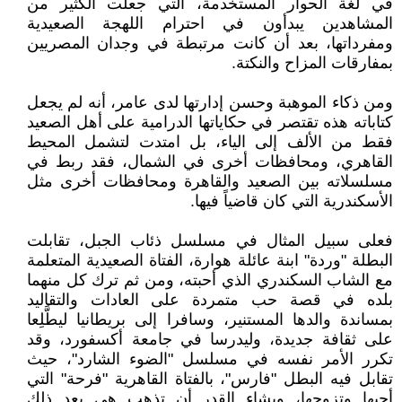
في لغة الحوار المستخدمة، التي جعلت الكثير من
المشاهدين يبدأون في احترام اللهجة الصعيدية
ومفرداتها، بعد أن كانت مرتبطة في وجدان المصريين
بمفارقات المزاح والنكتة.
ومن ذكاء الموهبة وحسن إدارتها لدى عامر، أنه لم يجعل
كتاباته هذه تقتصر في حكاياتها الدرامية على أهل الصعيد
فقط من الألف إلى الياء، بل امتدت لتشمل المحيط
القاهري، ومحافظات أخرى في الشمال، فقد ربط في
مسلسلاته بين الصعيد والقاهرة ومحافظات أخرى مثل
الأسكندرية التي كان قاضياً فيها.
فعلى سبيل المثال في مسلسل ذئاب الجبل، تقابلت
البطلة "وردة" ابنة عائلة هوارة، الفتاة الصعيدية المتعلمة
مع الشاب السكندري الذي أحبته، ومن ثم ترك كل منهما
بلده في قصة حب متمردة على العادات والتقاليد
بمساندة والدها المستنير، وسافرا إلى بريطانيا ليطَّلِعا
على ثقافة جديدة، وليدرسا في جامعة أكسفورد، وقد
تكرر الأمر نفسه في مسلسل "الضوء الشارد"، حيث
تقابل فيه البطل "فارس"، بالفتاة القاهرية "فرحة" التي
أحبها وتزوجها، ويشاء القدر أن تذهب هي بعد ذلك