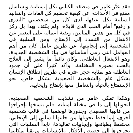
فقد عبَّر عامر في منطقهِ الكتابي بكل إنسيابية وتسلسل
مقنع في الأحداث، عن كيفية تحطيم كل العادات والتقاليد
السلبية بكل عنفها، لدى كل من شخصيتي "البدرى
و"رفيع" أمام الحب الذي قابلاه، ولم يكتف بهذا بل ركز
في كل من هذين المثالين، وبقية أعماله على التعبير عن
الانتقال من التشدد إلى الإنفتاح، ومن السلبية في
الشخصية إلى إيجابيتها، عن طريق عامل كان من أهم
العوامل التي رمى أساساتها في بناء الشخصية الجديدة،
وهو الانفعال العاطفى، وكان دائماً ما يشير إلى العلاج
بالحب بصوره المختلفة، وأكد كثيراً على أن جمود
العاطفة هو بمثابة حجر عثرة في طريق إنطلاق الإنسان
بشكل عام والشخصية الصعيدية بشكل خاص، نحو
الإستمتاع بالحياة والتعامل معها بإنفتاح وإيجابية.
وهكذا تمكن عامر من تشذيب الشخصية الصعيدية،
لتحويلها إلى ما في مخيلة أمنياته، فلم ينسخها بإخراجها
من قالبها الصعيدى وجذورها لوضعها في قالب شخصية
أخرى، إنما فقط تحويلها من جانبها السلبي إلى الإيجابي،
محتفظاً بطبائعها وإيجابيات تقاليدها، نابذاً السلبيات التي
تجرجرها إلى حضيض الأفكار والإنسانيات مرتقياً بمكانتها