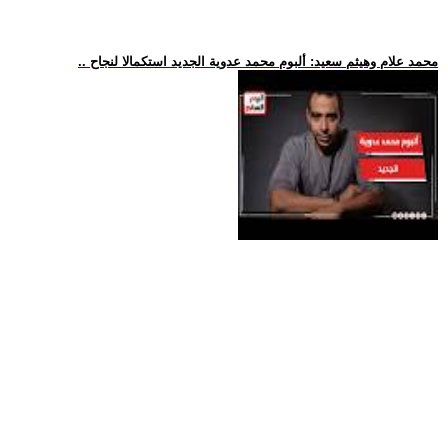
.. محمد علام وهيثم سعيد: ألبوم محمد عدوية الجديد استكمالا لنجاح