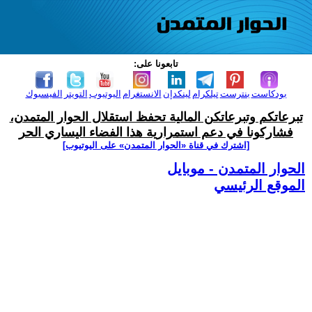
تابعونا على:
بودكاست
بنترست
تيلكرام
لينكدإن
الانستغرام
اليوتيوب
التويتر
الفيسبوك
تبرعاتكم وتبرعاتكن المالية تحفظ استقلال الحوار المتمدن،
فشاركونا في دعم استمرارية هذا الفضاء اليساري الحر
[اشترك في قناة ‫«الحوار المتمدن» على اليوتيوب]
الحوار المتمدن - موبايل
الموقع الرئيسي