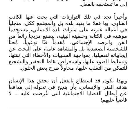
إلى ما تستحقه بالفعل.
وأخيراً نجد في تلك التوازنات التي بحث عنها الكاتب
القناوي، بها فعلا ما يفيد بلده بل والمجتمع ككل، متجلياً
في أعماله غيرته على ميراث بلده الانساني، مستخدماً
موهبته في الكتابة وخلفيته البيئية، ليصنع مزيجاً رائعاً من
الفن والرصد الإجتماعي، مُقدماً فنًا توعوياً، مُحثاً
للشخصية الصعيدية بل والمشاهد عامة، على البحث عن
إيجابياته لتفعيلها، بمواجهة السلبيات والأخطاء التي تبنتها،
وتسليط الضوء عليها، واستعراض نقاط التحفيز والتشجيع
للتمكن من التغلب عليها، محاولاً طرح بعض الحلول.
وبهذا يكون قد استطاع بالفعل أن يحقق هذا الإنسان
هدفه الفني والإنساني، بأن ينجح في تحوله إلى مدافعاً
عن أبطال القضايا الاجتماعية التي عُرضت عليه .. لا
قاضياً عليهم!