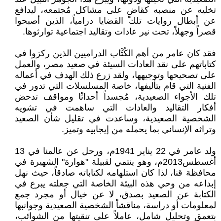
تخليه عن منصبه كقاضٍ على مشاكل مُجتمعه، ليدافع
عن أبطال روايات تلك القضايا درامياً، الذين أصبحوا
قصراً وجهلاً، تحت نير عادات وتقاليد اجتماعية توارثوها.
فقد كان عامر من أهم الكُتَّاب الدراميين الذين ركزوا في
كتاباتهم على نقد العادات السيئة في صعيد مصر، والعمل
على تصحيحها وتوجيهها، ولقد زرع ذلك الهدف في أعماله
الفنية التي قام بتأليفها، خاصة المسلسلات التي تدور في
تلك الأجواء الصعيدية، مُجسداً أحداثًا ومواقف تدحض
أفكار التقاليد والعادات التي ساهمت في تشويه
الشخصية الصعيدية، وساعدت في تقليل شأن الصعيد
وتراثه الإنساني بما يحمله من إيجابيه وتميز.
ولد عامر في 22 يناير 1941م، ورحل عن عالمنا في 13
أغسطس2013م، وهو ينتمي لقبيلة "هوارة" الشهيرة في
محافظة قنا، لذا كان استلهامه لكتاباته صادقاً، حيث نهل
إبداعه من وحي هذه البيئة الخاصة التي جعلته يبرع في
الكتابة عن الصعيد بصدق، لا عن خيال أو مجرد جمع
لمعلومات أو دراسة، مناقشاً الشخصية الصعيدية وجوانبها
بتعمق وتحليل شامل، عاملاً على تنقيتها من الشوائب،