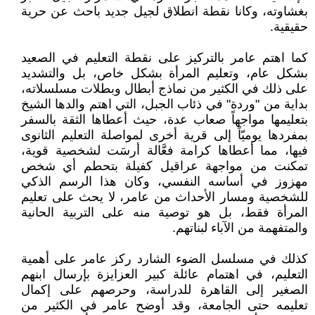
بغشاوته، وكانا نقطة انطلاق لجيل جديد باحث عن حرية
حقيقية.
كما اهتم عامر بالتركيز على نقطة التعليم في الصعيد
بشكل عام، وتعليم المرأة بشكل خاص، بل والتشديد
على ذلك في الكثير من نماذج أبطال وبطلات مسلسلاته،
بداية من "وردة" في ذئاب الجبل، التي اهتم والدها الشيخ
بتعليمها مواجهاً صعاب عدة، حيث أعطاها الثقة بالسفر
بمفردها يوميّاً إلى قرية أخرى لمواصلة التعليم الثانوى
فيها، مما أعطاها كرامة فعَّالة أرسَت لشخصية قوية،
تمكنت من مواجهة عراقيل كفيلة بتحطم أي شخص
مهزوز في أساسه النفسي، وكان هذا الرسم الذكي
للشخصية ومسار الأحداث من عامر، لا يحث على تعليم
المرأة فقط، بل هو توصية منه على التربية الحانية
والمتفهمة من الآباء لبناتهم.
كذلك في مسلسل الضوء الشارد ركز عامر على أهمية
التعليم، في اهتمام عائلة كبير العزايزة بإرسال ابنهم
الصغير إلى القاهرة للدراسة، وحرصهم على إكمال
تعليمه حتى الجامعة، وقد أوضح عامر في الكثير من