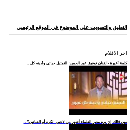
التعليق والتصويت على الموضوع في الموقع الرئيسي
اخر الافلام
.. كلمة أخيرة -الفنان توفيق عبد الحميد: التمثيل حياتي وأديته كل
.. مين قالك إن بره مصر العلماء أشهر من لاعبي الكرة أو الفنانين؟