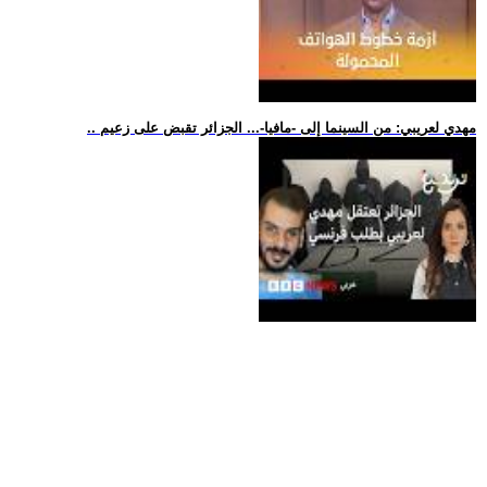
.. مهدي لعريبي: من السينما إلى -مافيا-... الجزائر تقبض على زعيم