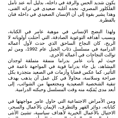
يكون شديد الحس والرقة في داخله، بدليل أنه عند تأمل
الفلكلور المصري، نجده أغلبه صعيدى في تراثه الفنى،
وهذا يشير بقوة إلى أن الإنسان الصعيدي في داخله فنان
بالفطرة.
ولهذا النضج الإنساني في موهبة عامر في الكتابة،
وبسبب أهدافه التوعوية الصادقة، التي أحتلت أولوياته لا
الربح، كان النجاح الساحق الذي حدث لأول أعماله
الدرامية في مسلسل ذئاب الجبل عام 1992، ومن ثَم
توالت النجاحات في أعماله الأخرى.
حيث لم يأت عامر بدراما منمقة متملقة لوجدان
المشاهد، بل جاء بدراما قوية في المواجهة ناعمة في
التأثير، كما عكس قضايا وأزمات في الصعيد متجذرة بكل
صراحة وسلاسة، محاولاً في كل عمل أن يذهب بهدف
تنقية الشخصية الصعيدية ومجتعمها من الشوائب، إلى
أبعد مدى يُمَكِنه منه وقت المسلسل وحبكته الدرامية.
ومن الأمراض الاجتماعية التي حاول عامر مواجهتها في
كتاباته، دوائر القهر والتطرف، الإيمان بالأعمال والسحر،
الاحتيال بالأعمال الخيرية لأهداف سياسية، تشيئ الأنثى