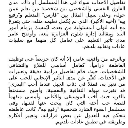
تفاصيل الأحداث سواء في هذا المسلسل أو ذاك، مدى
الفارق النفسي والشخصي بين شخصية من تعلم عمن
حوله، وعلى سبيل المثال بين "فارس" المتعلم و"رفيع
بيه" (أخيه الأكبر)، الذي لم يُكمل تعليمه مثله، حتى يتفرغ
مع أبيه لتولي المسئولية من بعده، ليُمسِك بزمام أمور
البلد ومقاليد إدارة شئون العزايزة معه، وأوضح عامر
مدى تأثير التعليم على تعامل كل منهما مع سلبيات
عادات وتقاليد بلدهم.
وبالرغم من واقعية عامر، إلا أنه كان حريصاً على توظيف
العاطفة درامياً، كعامل أساسي للعلاج والتشافي
للشخصيات، حيث قدَّم تفاصيل درامية دقيقة وتعبيرات
في الأحداث، تُعبِّر عن مدى التأثير الإيجابي للحب على
من تغير به، فمثلا في ذئاب الجبل عندما أحب "البدرى"
قد تغيرت ميوله الثقافية والنفسية، وأصبح مستمتعاً
بالفن، حيث أحَب الموسيقى والأغانى، وأمسى متفهماً
لقصة حب أخته التي كان يبحث عنها لقتلها، وفى
مسلسل الضوء الشارد شخصية "رفيع بيه"، كانت عاطفته
تتحكم فيه للعدول عن بعض قراراته، وتغيير أفكاره
وطريقته في تطبيق عادات بلدتهم.