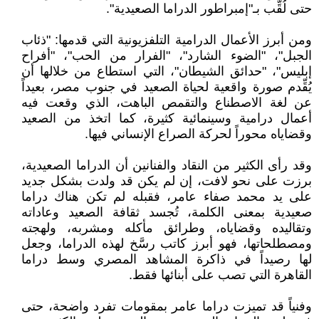
حتى لُقِّب بـ"إمبراطور الدراما الصعيدية".
ومن أبرز الأعمال الدرامية التلفزيونية التي قدمها: ‭"‬ذئاب
الجبل"، "الضوء الشارد"، "الفرار من الحب"، "أفراح
إبليس"، "حدائق الشيطان"، التي استطاع من خلالها أن
يُقِّدم صورة واقعية لحياة الصعيد في جنوب مصر، بعيداً
عن لغة الاصطناع والتقمص الباهت، الذي وقعت فيه
أعمال درامية وسينمائية كثيرة، كما اتخذ من الصعيد
وقضاياه محوراً لحركة الصراع الإنساني فيها.
وقد رأى الكثير من النقاد والفنانين أن الدراما الصعيدية،
برزت على نحو لافت، إن لم يكن قد ولدت بشكل جديد
على يد محمد صفاء عامر، فقبله لم تكن هناك دراما
صعيدية بمعنى الكلمة، تُجسد ثقافة الصعيد وعاداته
وتقاليده وقضاياه، وطرائق مأكله ومشربه، ولهجته
ومصطلحاتها، فهو أبرز كاتب رسَّخ لهذه الدراما، وجعل
لها رصيداً في ذاكرة المشاهد المصري وسط دراما
القاهرة التي تصب على أبنائها فقط.
وفنياً قد تميزت دراما عامر بمقومات تفرد واضحة، حتى