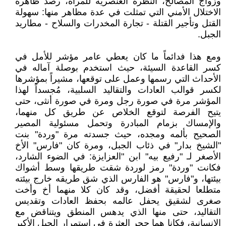
وزواج المصالح، النظرة العنصرية للمرأة، رصد ظاهرة
الاختلال الأمني التي تمثلت في عدة مظاهر منها: سهولة
القتل وتأجير القتلة - تجارة المخدرات والسلاح - مطاريد
الجبل.
ومع هذا فدائماً ما كان يعطي عامر مؤشر للأمل في
كسر القاعدة السيئة، حيث استخدم بوصلة آماله في
الأحداث التي رسمها وعمل على توقعها، مشيراً بمؤشرها
لكسر قوالب العادات والتقاليد السلبية، مُجسداً لهذا
المؤشر مرة في صورة رجل ومرة في صورة أنثى، حتى
يتيح الفرصة لتوقع الخلاص عن طريق كل منهما،
والإمساك بزمام المبادرة وتحمل مسئولية المصير
الصحيح بألمه ومجده، حيث جسدته مرة "وردة" بنت
"الشيخ بدار" في ذئاب الجبل، ومرة كان "فارس" الأخ
الأصغر لـ "رفيع بيه" ابن "العزايزة: في الضوء الشارد،
فكانت "وردة" رمز لوردة شقت طريقها وسط أشواك
بيئتها، و"فارس" هو الفارس الذي شق طريقه خارج بيئته
متطلعا لحقيقة أفضل، وقد كان كلا منهما أخ وأخت
صغرى لشقيق يحفل عالمه بحفظ العادات وتقديس
التقاليد، حتى منها الذي يدهس المنطق ويتناقض مع
الإنسانية، فكانا هما حجر العثرة في استمرار الجيل الأكبر