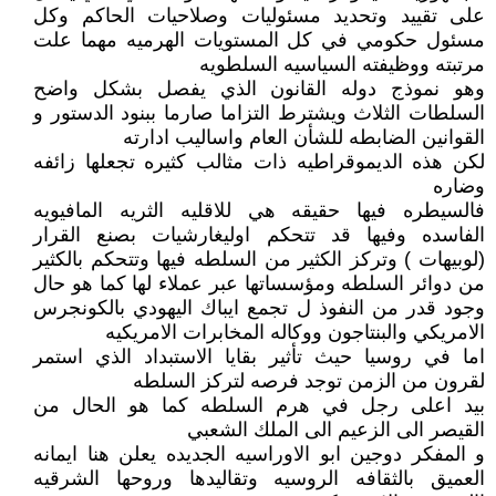
على تقييد وتحديد مسئوليات وصلاحيات الحاكم وكل
مسئول حكومي في كل المستويات الهرميه مهما علت
مرتبته ووظيفته السياسيه السلطويه
وهو نموذج دوله القانون الذي يفصل بشكل واضح
السلطات الثلاث ويشترط التزاما صارما ببنود الدستور و
القوانين الضابطه للشأن العام واساليب ادارته
لكن هذه الديموقراطيه ذات مثالب كثيره تجعلها زائفه
وضاره
فالسيطره فيها حقيقه هي للاقليه الثريه المافيويه
الفاسده وفيها قد تتحكم اوليغارشيات بصنع القرار
(لوبيهات ) وتركز الكثير من السلطه فيها وتتحكم بالكثير
من دوائر السلطه ومؤسساتها عبر عملاء لها كما هو حال
وجود قدر من النفوذ ل تجمع ايباك اليهودي بالكونجرس
الامريكي والبنتاجون ووكاله المخابرات الامريكيه
اما في روسيا حيث تأثير بقايا الاستبداد الذي استمر
لقرون من الزمن توجد فرصه لتركز السلطه
بيد اعلى رجل في هرم السلطه كما هو الحال من
القيصر الى الزعيم الى الملك الشعبي
و المفكر دوجين ابو الاوراسيه الجديده يعلن هنا ايمانه
العميق بالثقافه الروسيه وتقاليدها وروحها الشرقيه