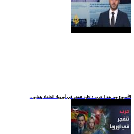
.. الأسبوع وما بعد | حرب داخلية تنفجر في أوروبا: الحلفاء ينقلبو