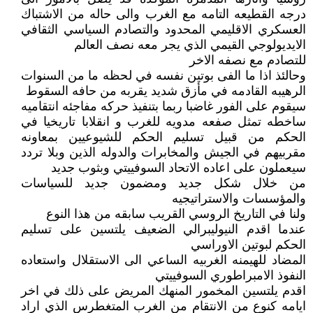
درجه القطيعه التامه مع الغرب والى حاله من الاشتباك
العسكري الاقليمي المحدود والتصادم السياسي الثقافي
الايديولوجي القيمي الذي يجر معه نصف العالم
للتصادم مع نصفه الاخر
وحالئذ اذا ما الفى بوتين نفسه في لحظه ما من السنوات
الرهيبه القادمه في مأزق شديد يقربه من حافه السقوط
سيقوم على الفور غاضبا ربما بتنفيذ حركه مفاجئه انتقاميه
ساخطه تمثل صفعه مدويه للغرب و انقلابا تاريخيا في
الحكم من قبيل تسليم الحكم للشيوعيين بمعاونه
مقربيهم في الجيش والمخابرات والدوله الذين وبلا تردد
سيعملون على اعاده الاتحاد السوفييتي وبثوب جديد
من خلال شكل جديد ومضمون جديد للسياسات
والمؤسسات والاستراتيجيه
ولنا في التاريخ الروسي القريب سابقه من هذا النوع
عندما اقدم النيوليبرالي الضعيف يلتسين على تسليم
الحكم لبوتين الاوراسي
المضاد للهيمنه الغربيه الساعي الى الاستقلال واستعاده
النفوذ الامبراطوري السوفييتي
اقدم يلتسين المخمور المنهك المريض على ذلك في اخر
ايامه كنوع من الانتقام من الغرب المتغطرس الذي اراد