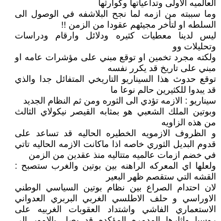
العالميه الاولى وتداعياتها وكوارثها
وما سببته من ازمه لما نجح البلاشفه في الوصول الى
السلطه او لتأخر مجيئهم عقودا من الزمن !!
ليس لدينا معطيات كثيره ودلائل وارقام ودراسات
وتحليلات وو
ولكته مجرد تخمين او توقع مبني على مؤشرات عامه او
مبني على تاريخ قد يكرر نفسه
توقع حدوث هذا السيناريو التاريخي المتفائل جدا والذي
قد يبدوا للكثيرين حالم نوعا ما
سيناريو : الازمه تؤدي الى الثوره ومن ثم النظام الجديد
وبوتين الملك الشعبي هو بمثابه القيصر نيكولاي الثالث
من هذه الزاويه
و الظروف الازمويه الخطيره الحاليه قد تساعد على
قدوم البديل الثوري خاصه اذا ماكانت الازمه الحاليه تاتي
في خضم ازمات عالميه متتاليه منذ عقدين من الزمن
ولعلها اي المعركه الراهنه بين بوتين والغرب ستصبح :
القشه التي ستقصم ظهر البعير
لان احتدام الصراع بين نظام بوتين السياسي الوطني
الاوراسي و حلف الاطلسي الغربي البربري العدواني
الاستعماري الفاشي واشتداد العقوبات الغربيه على
روسيا واثارها المدمره المؤكده قد يصل بالامور الى