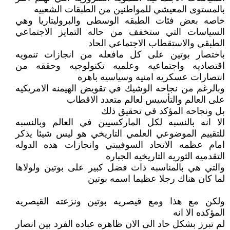
بالمستوى المعيشي للمواطنين من الطبقات الشعبيه
خاصه بعض فئات الطبقه الوسطى والبروليتاريا وهي
السياسات التي ستخفف من حاله التمايز الاجتماعي
الطبقي والاستقطاب الاجتماعي الحاد
باختصار بوتين على كل مافعله من انجازات تنمويه
اقتصاديه واجتماعيه وعلميه تكنولوجيه وحققه من
انتصارات عسكريه امنيه وسياسيه باهره
وبالرغم من نجاحه الوشيك في تقويض الهيمنه الامريكيه
على العالم والتأسيس لعالم متعدد الاقطاب
بل ونجاحه المؤكد في تحقيق ذلك
الا انه بالنسبه لكل الماركسيين في العالم وبالنسبه
للتقييم الموضوعي العلمي التاريخي هو ليس شيئا يذكر
امام عظمه الاتحاد السوفيبتي وانجازات هذه الدوله
التقدميه الثوريه التاريخيه الجباره
والتي هي بالمناسبه ذات فضل كبير على بوتين ولولاها
لما كان هناك رجلا عظيما اسمه بوتين
ولكن مع هذا ومع قيصريه بوتين ونزعته القيصريه
المؤكده الا انه
لم تبرز بشكل حاد الى الان ظاهره عباده الفرد بين انصار