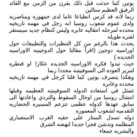
بوتين كما حدثت قبل ذلك بقرن من الزمن مع القائد
الرفيق العظيم ستالين
ربما لانه قد كرس انطباعا عاما لدى جمهوره ومناصريه
ولدى عموم شعوب روسيا انه رجل في مهمه تاريخيه
محدده لمرحله انتقاليه عابره وليس كنظام جديد سيستقر
لفتره طويله
يحدث هذا بالرغم من كل التنظيرات والتطبيقات حول
اوراسيه دوجين (اقرأ مقالنا حول الدوجينيه الاوراسيه
الجديده )
حيث تبدوا فكره الاوراسيه الجديده عكازا او قنطره
لتبرير العوده الى السوفييتيه مجددا ربما
وهكذا يتصرف بوتين كما قلنا كرجل في مهمه تاريخيه
محدده وعابره
تتمثل في استعاده الدوله السوفييتيه العظيمه وقبلها
انتشال روسيا من اوحال السقوط والتردي واعادتها الى
سابق عهدها كدوله عظمى تتزعم المسيره الحضاريه
التقدميه لشعوب المعموره
دوله تسدل الستار على حقبه الغرب الاستعماري
المظلمه وتدشن فجرا جديدا لنهضه الشرق
والبشريه جمعاء