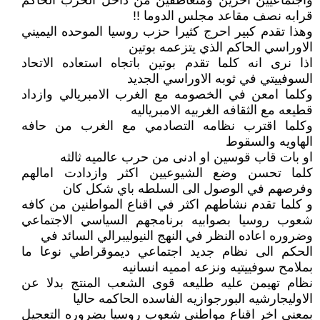
واجتماعيين اخرين ومتعاطفين من داخل الحزب الحاكم
قرابه نصف مقاعد مجلس الدوما !!
وهذا تقدم كبير احرج كثيرا حزب روسيا الموحده اليميني
الاوراسي الحاكم الذي يتزعمه بوتين
اذا نرى انه كلما تقدم بوتين باتجاه استعاده الاتحاد
السوفييتي في ثوبه الاوراسي الجديد
وكلما امعن في الخصومه مع الغرب الامبريالي وازداد
قطيعه مع الثقافه الغربيه الامبرياليه
وكلما اقترب نظامه التصادمي مع الغرب من حافه
الهاويه والسقوط
او بات قاب قوسين او ادنى من حرب عالميه ثالثه
كلما تحسن وضع الشيوعيين اكثر وازدادت امالهم
وفرصهم في الوصول الى السلطه باي شكل كان
و كلما تقدم نشاطهم اكثر في اقناع المواطنين من كافه
شعوب روسيا بصوابيه برنامجهم السياسي الاجتماعي
وضروره اعاده النظر في النهج النيوليبرالي السائد في
الحكم الى نظام جديد اجتماعي ديموقراطي نوعا ما
بملامح سوفييتيه ونزعه امميه انسانيه
نظام تهيمن عليه طليعه قوى الشعب المنتج بدلا عن
الاوليجارشيه البورجوازيه الفاسده الحاكمه حاليا
بمعنى اخر اقناع مواطني شعوب روسيا بضروره التعجيل