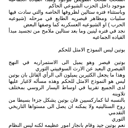
موجود داخل الحزب الشيوعي الحاكم
وباستثناء فتره ستالين لظروفها الخاصه والتي سادت فيها
سلبيات ومظاهر قيصريه الطابع في مرحله (شيوعيه
الحرب ) او الشيوعيه العسكريه كما وصفها البعض
نجد في فتره لينين وما بعد ستالين ملامح من تجسيد مبدأ
القياده الجماعيه
بوتين ليس النموذج الامثل للحكم
بوتين قيصر وهو يميل الى الاستمراريه في النهج
القيصري البعيد عن الارث السوفييتي الثوري
وهذا ما يجعل الكثيرين يميلون الى الرأي القائل بان بوتين
ليس هو النموذج الامثل للحكم وهذه مسأله لاغبار عليها
لدى الجميع تقريبا في اوساط اليسار الروسي بمختلف
تلاوينه
بالنسبه لنا كماركسيين فان بوتين يشكل جزءا بسيطا من
روح الستالينيه ولا يمكنه ان يصل الى مستواها التاريخي
التقدمي
الثوري
نعم بوتين جيد وقام بانجاز امور عظيمه لكنه ليس النظام