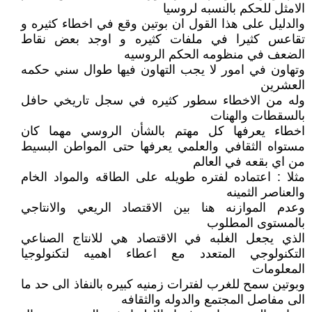
الامثل للحكم بالنسبه لروسيا
والدليل على هذا القول ان بوتين وقع في اخطاء كثيره و
تقاعس كثيرا في ملفات كثيره و اوجد بعض نقاط
الضعف في منظومه الحكم الروسيه
وتهاون في امور لا يجب التهاون فيها طوال سني حكمه
العشرين
وله من الاخطاء سطور كثيره في سجل تاريخي حافل
بالسقطات والهنات
اخطاء يعرفها كل مهتم بالشأن الروسي مهما كان
مستواه الثقافي والعلمي يعرفها حتى المواطن البسيط
من اي بقعه في العالم
مثلا : اعتماده لفتره طويله على الطاقه والمواد الخام
والعناصر الثمينه
وعدم الموازنه هنا بين الاقتصاد الريعي والانتاجي
بالمستوى المطلوب
الذي يجعل الغلبه في الاقتصاد هي للانتاج الصناعي
التكنولوجي المتعدد مع اعطاء اهميه لتكنولوجيا
المعلومات
وبوتين سمح للغرب لفترات زمنيه كبيره بالنفاذ الى حد ما
الى مفاصل المجتمع والدوله والثقافه