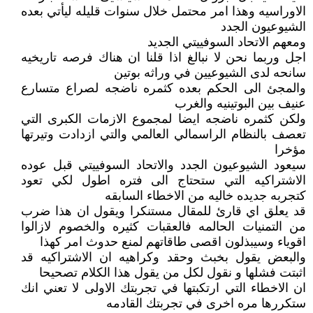
الاوراسيه وهذا امر محتمل خلال سنوات قليله ليأتي بعده
الشيوعيون الجدد
ومعهم الاتحاد السوفييتي الجديد
اجل وربما نحن لا نبالغ اذا قلنا ان هناك فرصه تاريخيه
سانحه لدى الشيوعيين في وراثه بوتين
والمجئ الى الحكم بعده كثمره ناضجه لصراع متسارع
عنيف بين البوتينيه والغرب
ولكن كثمره ناضجه ايضا لمجموع الازمات الكبرى التي
تعصف بالنظام الراسمالي العالمي والتي ازدادت وتيرتها
مؤخرا
سيعود الشيوعيون الجدد والاتحاد السوفييتي قبل عوده
الاشتراكيه التي ستحتاج الى فتره اطول لكي تعود
كتجربه جديده خاليه من الاخطاء السابقه
قد يعلق اي قارئ للمقال مستنكرا ويقول ان هذا ضرب
من التمنيات الحالمه فالعقبات كثيره والخصوم لازالوا
اقوياء وسيبذلون اقصى طاقاتهم لمنع حدوث امر كهذا
والبعض يقول بخبث وحقد وكراهيه ان الاشتراكيه قد
اثبتت فشلها و نقول لكل من يقول هذا الكلام تصحيحا
ان الاخطاء التي ارتكبتها في تجربتك الاولى لا تعني انك
ستكررها مره اخرى في تجربتك القادمه