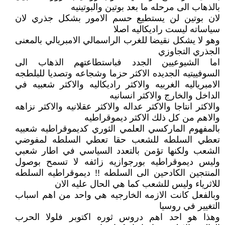
بالذهاب الى مرحله ما بعد بوتين والبوتينيه
لان بوتين لن يستطيع حسم الامور بشكل جذري لان
سياساته ليست راديكاليه اصلا
وهو لا يشكل نقيضا للغرب الراسمالي الامبريالي بالمعنى
الجذري التجاوزي
اما الشيوعيين الجدد فباستطاعتهم الذهاب الى
السوفييتيه الجديده الاكثر حزما وشجاعه وتصديا للبلطجه
الامبرياليه الغربيه والاكثر راديكاليه والاكثر شعبيه في
الداخل والخارج والاكثر انسانيه
والاكثر انتاجا والاكثر عداله والاكثر عقلانيه والاكثر نزاهه
والاهم من كل ذلك الاكثر ديموقراطيه
بالمفهوم الماركسي العلمي الثوري كديموقراطيه شعبيه
تعطي السلطه للشعب حقا تعطي السلطه لمفوضي
الشعب ولكنها تؤمن بالتعدد السياسي في اطار شعبي
وليس ديموقراطيه بورجوازيه زائفه لا تسمح بوصول
المنتجين الكادحين الى السلطه !! ديموقراطيه السلطه
للاثرياء وليس للشعب كما هي الحال عليه الان
وبالفعل كانت الازمه الخارجيه هي واحد من اهم اسباب
التغيير في روسيا
وهذا هو احد اهم دروس ثوره اكتوبر فلولا الحرب