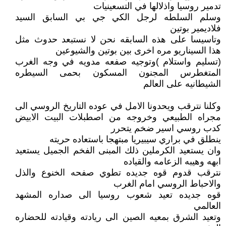
تدمير روسيا واذلالها في التسعينيات
وسلم السلطه لرجل الكي جي بي السابق السيد
فلاديمير بوتين
وتاسيسا على هذه السابقه نحن لا نستبعد حدوث مثل
هذا السيناريو مره اخرى بين بوتين والشيوعين
(تسليم واستلام )وتوجيه صفعه مدويه في وجه الغرب
المتغطرس المجنون المسكون بحمى السيطره
الشيطانيه على العالم
وكلنا نترقب ويحدونا الامل في عوده التاريخ الروسي الى
مجراه الطبيعي وخروجه من اصطبلات البيت الابيض
كدب روسي اسير ضخم يتحرر
ينطلق في براري سيبيريا مبتهجا باستعاده حريته
وان يستعيد الكرملين ذلك المبنى الفخم الجميل يستعيد
ابهه وهيبه الزعامه والقياده
نترقب قدوم قوه جديده تطوي صفحه الخنوع والذل
والاحباط الروسي امام الغرب
قوه جديده تعيد شعوب روسيا الى صداره المشهد
العالمي
وتعيد الشرق بمعيه الصين الى ريادته وقيادته للحضاره