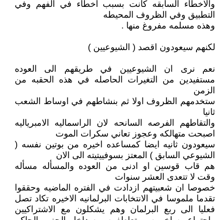
والاخطاء السابقه كانت بسبب اخطاء في الفهم وفي
التطبيق وفي الظروف المحيطه
وهذه مسلمه مفروغ منها .
لكنهم سيعودون اقصد ( الشيوعيين )
نعم نرى ان الشيوعيين في طريقهم الى العوده
مستفيدين من التغيرات الحاصله في هذه الحقبه من
الزمن
ستخدمهم الظروف اولا ثم بنشاطهم في اوساط الشعب
ثانيا
والتقاطهم الفرصه السانحه لان الراسماليه الامبرياليه
اصبحت متهالكه وعجوز تعاني سكرات الموت
سيعودون ثانيه ايضا كمساعده اخيره من بوتين نفسه (
الشيوعي السابق ) المعتز بسوفييتيته الى الان
هم قاب قوسين او ادنى من العوده والمسأله مسأله
وقت لا تتعدى العشر سنوات
خصوصا ان شعبيتهم ازدادت في الفتره الماضيه وحققوا
تقدما ملموسا في الانتخابات البرلمانيه الاخيره تكاد تصل
فعليا الى ربع البرلمان وهم يشكلون مع الاشتراكيين