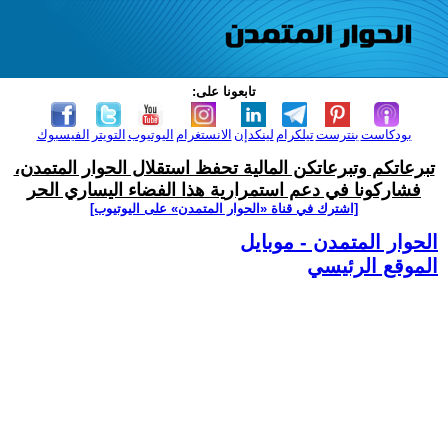
تابعونا على:
بودكاست
بنترست
تيلكرام
لينكدإن
الانستغرام
اليوتيوب
التويتر
الفيسبوك
تبرعاتكم وتبرعاتكن المالية تحفظ استقلال الحوار المتمدن،
فشاركونا في دعم استمرارية هذا الفضاء اليساري الحر
[اشترك في قناة ‫«الحوار المتمدن» على اليوتيوب]
الحوار المتمدن - موبايل
الموقع الرئيسي