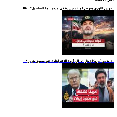
.. الحرس الثوري يفرض قواعد جديدة في هرمز.. ما التفاصيل؟ | #التا
.. نافذة من أمريكا | هل تعطل أزمة الثقة إعادة فتح مضيق هرمز؟