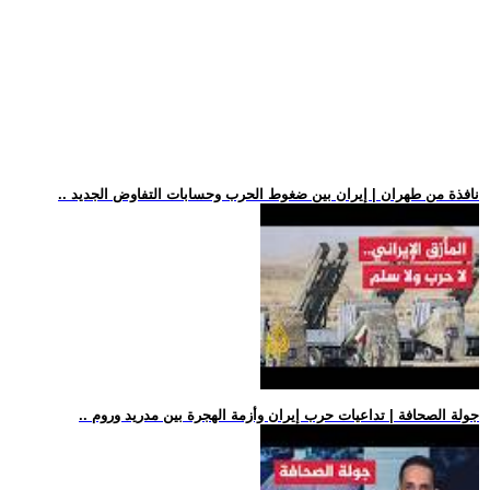
.. نافذة من طهران | إيران بين ضغوط الحرب وحسابات التفاوض الجديد
.. جولة الصحافة | تداعيات حرب إيران وأزمة الهجرة بين مدريد وروم