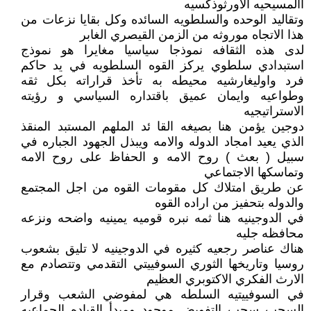
االمسيحيه الاورثوذكسيه
وتقاليد الوحده والسلطويه السائده وكل بقايا نزعات من
هذا الاتجاه موروثه من الزمن القيصري الغابر
لدى هذه الثقافه نموذجا سياسيا مغايرا هو نموذج
استبدادي سلطوي يركز القوه السلطويه في يد حاكم
فرد واوليغارشيه محيطه به تأخذ قراراته بكل ثقه
وطواعيه وايمان عميق باقتداره السياسي و رؤيته
الاستراتيجيه
دوجين يؤمن هنا بصيغه القا ئد الملهم المستبد المنقذ
الذي يعيد امجاد الدوله والامه ويبذل الجهود الجباره في
سبيل ( بعث ) روح الامه و الحفاظ على روح الامه
وتماسكها الاجتماعي
عن طريق امتلاك كل مقومات القوه من اجل المجتمع
والدوله بتحفيز من اراده القوه
في الدوجينيه هنا ثمه نبره قوميه يمينيه واضحه ونزعه
محافظه جليه
هناك عناصر رجعيه كثيره في الدوجينيه لا تليق بشعوب
روسيا وتاريخها الثوري السوفييتي التقدمي وتتصادم مع
الارث الفكري الاكتوبري العظيم
في السوفييتيه السلطه هي لمفوضي الشعب وقرار
السحب سحب التفويض موجود ومبدأ القياده الجماعيه