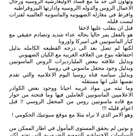
وتهاون الى حد ما مع فساد الاوليغارشيه الروسيه ورجال
الاعمال الروس والدوله االروسيه وادارتها البيروقراطيه
وافرط في مغازله الصهيونيه والماسونيه العالميه لفترات
ليست قليله
قبل ان ينقلب عليها لاحقا
هو بالفعل يمر حاليا بحاله عداء شديد وتصادم حقيقي مع
كبار الماسونيين في اميركا واوروبا
لكنها لم تصل بعد الى درجه القطيعه الكامله بدليل
احتفاظه بنوع من العلاقه الغريبه مع الكيان الصهيوني
وبدليل علاقته ببعض المليارديرات الروس الماسونيين
وبدليل وجود محفل ماسوني في روسيا
وبدليل سياسه قناه روسيا اليوم الاعلاميه والتي تقدم
نفسها على انها مستقله
وما تبثه من مواد غريبه احيانا ووجود بعض الكوادر
الاعلاميين الماسونيين العاملين فيها وما فتحته من حوار
مع قاده ماسونيين روس من المحفل الروسي !! قبل
اعوام قليله !!!
وهو الامر الذي لا نراه مثلا مع موقع سبوتنيك الحكومي !
و بوتين لم يحقق المستوى المأمول في اطار الممكن من
السياسات الاجتماعيه التنمويه الضروريه التي تهتم اكثر