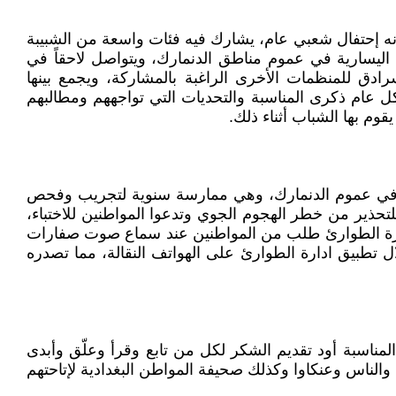
كونه إحتفال شعبي عام، يشارك فيه فئات واسعة من الشبيبة
اب اليسارية في عموم مناطق الدنمارك، ويتواصل لاحقاً في
ادق للمنظمات الأخرى الراغبة بالمشاركة، ويجمع بينها
شكل عام ذكرى المناسبة والتحديات التي تواجههم ومطالبهم
وم بها الشباب أثناء ذلك.
ذار في عموم الدنمارك، وهي ممارسة سنوية لتجريب وفحص
للتحذير من خطر الهجوم الجوي وتدعوا المواطنين للاختباء،
رة الطوارئ طلب من المواطنين عند سماع صوت صفارات
ل تطبيق ادارة الطوارئ على الهواتف النقالة، مما تصدره
بعد كل السنوات الماضية، وبهذه المناسبة أود تقديم الشكر لكل من تابع وقرأ وعلّق وأبدى
 والناس وعنكاوا وكذلك صحيفة المواطن البغدادية لإتاحتهم