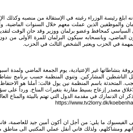
ابلغ رئيسة الوزراء رغبته في الإستقالة من منصبه وكذلك ال
برلمان والموظفين الذين عملت معهم خلال السنوات الماضية،
السياسي كمحافظ وعضو برلمان ووزير وقد حان الوقت لتقديم 
قرن الماضي، وبانسحابه سيكون البرلمان للمرة الأولى من د
لمهمة في الحزب ويعتبر الشخص الثالث في الحزب.
روفة بنشاطاتها غير الإعتيادية، يوم الجمعة الماضي ولمدة اس
بل الناشطين المشاركين. وتنوي المنظمة حسب برنامج نشاط
 المتحدثة باسم المنظمة نين يول قالت: أملنا هو الاحتفاظ 
اق مصدر إزعاج بسيط مقارنة بتغيرات المناخ. ورداً على سؤا
ر ان الدنمارك في مقدمة الدول التي تهتم بالبيئة والمناخ العا
https://www.tv2lorry.dk/koebenha
الفيسبوك ما يلي: من أجل ان أكون أمين جيد للعاصمة، فاني 
هم ومشاكلهم، ولذلك فاني أنقل عملي المكتبي الى مناطق م