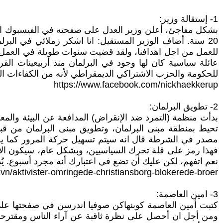
1- إستقالة وزير:
بشكل مفاجئ، أعلن وزير العدل على صفحته في الفيسبوك انه 
20 سنة. أضاف الوزير المستقيل: انا اشكر زملائي في ال
للعمل من اجل اهدافنا، ولقد قضيت سنوات طويلة في العمل 
عائلة سياسية كان لها وجود في البرلمان منذ أربيعينات ال
للحكومة والحزب الاشتراكي الديمقراطي لأنه من الكفاءات ا
https://www.facebook.com/nickhaekkerup
2- تطويق البرلمان:
بدأت منظمة (التمرد ضد الإنقراض) المدافعة عن البيئة والمع
تحيط بمنطقة مبنى البرلمان، وتطويق مبنى البرلمان من ق
مصدر في الشرطة قال انه سيتم تسهيل حركة المرور كما يجب.
فهذا رمز على قلة تحرك السياسيين، وبشكل عام، سيكون الاغل
نعم اتفهم، لكن عليك أن تضع في اعتبارك أنه مجرد أسبوع. يُذك
vn/aktivister-omringede-christiansborg-blokerede-broer
3- امين العاصمة:
كتبت أمين العاصمة كوبنهاكن صوفيا اندرسن في صفحتها على 
ومن أجل ان أحصل على نظرة ثاقبة عن آراء الناس ومقترحات