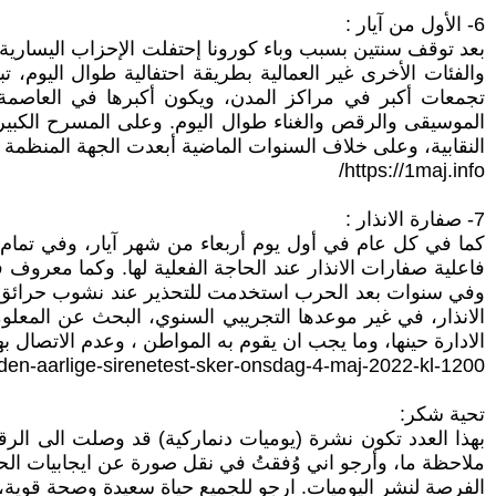
6- الأول من آيار :
بعد توقف سنتين بسبب وباء كورونا إحتفلت الإحزاب اليسارية و
والفئات الأخرى غير العمالية بطريقة احتفالية طوال اليوم، 
تجمعات أكبر في مراكز المدن، ويكون أكبرها في العاصمة كو
الموسيقى والرقص والغناء طوال اليوم. وعلى المسرح الكبير ت
النقابية، وعلى خلاف السنوات الماضية أبعدت الجهة المنظمة قا
https://1maj.info/
7- صفارة الانذار :
كما في كل عام في أول يوم أربعاء من شهر آيار، وفي تمام
فاعلية صفارات الانذار عند الحاجة الفعلية لها. وكما معروف ف
وفي سنوات بعد الحرب استخدمت للتحذير عند نشوب حرائق 
الانذار، في غير موعدها التجريبي السنوي، البحث عن المعلوم
الادارة حينها، وما يجب ان يقوم به المواطن ، وعدم الاتصال بهاتف الطوار
en-aarlige-sirenetest-sker-onsdag-4-maj-2022-kl-1200
تحية شكر:
ملاحظة ما، وأرجو اني وُفقتُ في نقل صورة عن ايجابيات الحيا
الفرصة لنشر اليوميات. ارجو للجميع حياة سعيدة وصحة قوية،