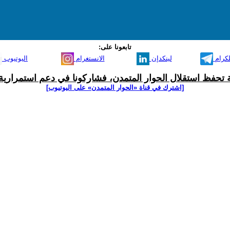
تابعونا على:
لكرام
لينكدإن
الانستغرام
اليوتيوب
ية تحفظ استقلال الحوار المتمدن، فشاركونا في دعم استمرارية 
[اشترك في قناة ‫«الحوار المتمدن» على اليوتيوب]