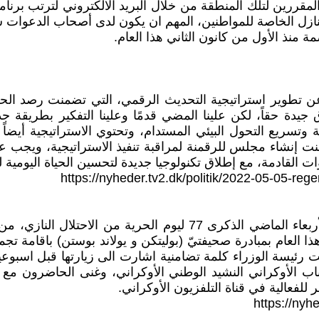
ن المقررين لتلك المنطقة من خلال البريد الالكتروني لترتب بر
نازل الخاصة للمواطنين، المهم ان يكون لدى أصحاب الدعوا
ة منذ الأول من كانون الثاني هذا العام.
وتسريع التحول البيئي المستدام، وتحتوي الاستراتيجية أيضاً 
ضمنت إنشاء مجلس للرقمنة لمراقبة تنفيذ الاستراتيجية، ويجب 
 القادمة، مع إطلاق تكنولوجيا جديدة لتحسين الحياة اليومية 
https://nyheder.tv2.dk/politik/2022-05-05-reg
كما في كل عام، مساء 4 آيار، استذكر الدنماركيون مساء الأربعاء الما
هذا العام بمبادرة صحيفتيّ (بوليتكن و يولاند بوستن) باقامة 
رئيسة الوزراء كلمة تضامنية اشارت الى زيارتها قبل اسبوعي
لأوكراني النشيد الوطني الأوكراني، وغنى الحاضرون مع مغ
للفعالية في قناة التلفزيون الأوكراني.
https://nyh