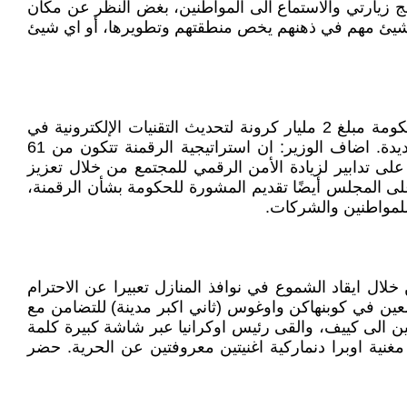
نامج زيارتي والاستماع الى المواطنين، بغض النظر عن مكان
ت شيئ مهم في ذهنهم يخص منطقتهم وتطويرها، أو اي شيئ
أعلن وزير المالية في مؤتمر صحفي يوم الخميس الماضي عن تطوير استراتيجية التحديث الرقمي، التي تضمنت رصد الحكومة مبلغ 2 مليار كرونة لتحديث التقنيات الإلكترونية في
مجالات مختلفة، وقال ايضاً: لدينا في الدنمارك نقطة انطلاق جيدة حقاً، لكن علينا المضي قدمًا وعلينا التفكير بطريقة جديدة. اضاف الوزير: ان استراتيجية الرقمنة تتكون من 61
على تدابير لزيادة الأمن الرقمي للمجتمع من خلال تعزيز
على المجلس أيضًا تقديم المشورة للحكومة بشأن الرقمنة،
للمواطنين والشركات.
ضي الذكرى 77 ليوم الحرية من الاحتلال النازي، من خلال ايقاد الشموع في نوافذ المنازل تعبيرا عن الاحترام
تجمعين في كوبنهاكن واوغوس (ثاني اكبر مدينة) للتضامن مع
ن الى كييف، والقى رئيس اوكرانيا عبر شاشة كبيرة كلمة
نية اوبرا دنماركية اغنيتين معروفتين عن الحرية. حضر