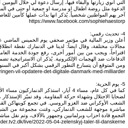
التي أنوي زيارتها والبقاء فيها، إرسال دعوة لي خلال اليومي
الدعوة مثل روضة اطفال او مدرسة او جمعية أو حتى في الم
آخر يهم المواطنين شخصياً. يُذكر انها بدأت عملها كأمين للعاصم
https://www.facebook.com/sophiehaestorp
4- تحديث رقمي:
اقتراحاً، ويجب من بين أمور أخرى، رفع جودة الخدمة العامة 
الدفاعات ضد الهجمات الإلكترونية. يُذكر ان الاستراتيجية ت
ومن المتوقع أن يتسارع التطور الرقمي بشكل أكبر في السنوات
eringen-vil-opdatere-det-digitale-danmark-med-milliarder
5- يوم الحرية:
لضحايا الاحتلال وشهداء حركة المقاومة. وقد تميّز الإستذكار 
الشعب الأوكراني ضد الغزو الروسي. في تجمع كوبنهاكن القت 
مباشرة موجهة للشعب الدنماركي، وغنت مجموعة من الشباب ا
التجمع قادة احزاب وبرلمانيين وجمهور بالآلاف، وتم نقل مباشر 
eder.tv2.dk/live/2022-05-04-zelenskyj-taler-til-danskerne