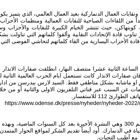
نقابات العمال الدنماركية بعيد العمال العالمي، الذي يتميز ب
تبدأ من اللقاءات الصباحية للنقابات العمالية ومنظمات الأحز
بنهاكن، حيث تنتشر الخيام الكبيرة للنقابات والأحزاب وسر
ناوب قادة الإتحادات النقابية وألقوا كلماتهم التي تناولت ب
دة الأحزاب اليسارية من القاء كلماتهم لتحاشي الفوضى التي يق
 الساعة الثانية عشرا منتصف النهار، انطلقت صفارات الان
ان صفارات الانذار كانت تستعمل ايام الحرب العالمية الثانية 
او ماشابه بشكل مناطقي فقط. السيد لارس بيدرسن من ادا
ات عن السبب عبر قناتي التلفزيون الاولى والثانية أو من خلا
ئ 112 للاستفسار.
https://www.odense.dk/presse/nyheder/nyheder-2022/d
بهذا العدد تكون نشرة (يوميات دنماركية) قد وصلت الى الرقم 300 وهي النشرة الأخيرة 
ة في الدنمارك. أود أيضاً تقديم الشكر لمواقع الحوار المتمدن
 مع أطيب التحيات.