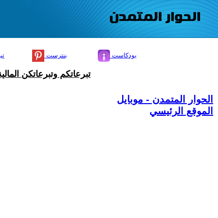
بودكاست
بنترست
تي
تبرعاتكم وتبرعاتكن المال
الحوار المتمدن - موبايل
الموقع الرئيسي