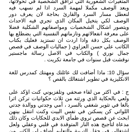
المتغيرات الشعورية التي ترافق الشخصية في تحولاتها،
ويعد الوصف مكملا لمهمة السرد اذا لم نسهب فيه
لنعطل مسار السرد والقارئ بحاجة لان يعرف دور
الوصف لكي يتخيل المكان الذي تجري فيه الاحداث
ويتصور اشكال الشخصيات ومواصفاتهم الشكلية فضلا
على معرفة انفعالاتهم وتازماتهم النفسية التي يضطلع بها
الوصف بكل دقة واذا اردت ان تستزيد فعليك بكتاب
الكاتب علي حسن العزاوي ( جماليات الوصف في قصص
جمال نوري ) والكتاب في الاصل رسالة ماجستير
نوقشت قبل سنوات في جامعة تكريت .
سؤال 10: ماذا أضافت لك عائلتك ومهنتك كمدرس للغة
الانكليزية في تطوير اشتغالك بالقص ؟
ج : في اكثر من لقاء صحفي وتلفزيوني كنت اؤكد على
ولعي بالحكاية الذي ورثته من ثلاث حكواتيات تركن اثرا
بالغا في تثوير شغفي بالسرد ، أمي وجدتي ووالدة جدتي
اللواتي كن يسكنن في نفس البيت وكنت انتقل بينهن
ابحث عن قصص تروي ظمأي الابدي للحكايات وكان ذلك
مدعاة لتأجيج هذه النار المتوقدة في قلبي وعقلي ولعل
اشتغالي في حقل التربية والتعليم أضاف لي الكثير من