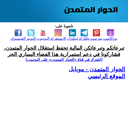
تابعونا على:
بودكاست
بنترست
تيلكرام
لينكدإن
الانستغرام
اليوتيوب
التويتر
الفيسبوك
تبرعاتكم وتبرعاتكن المالية تحفظ استقلال الحوار المتمدن،
فشاركونا في دعم استمرارية هذا الفضاء اليساري الحر
[اشترك في قناة ‫«الحوار المتمدن» على اليوتيوب]
الحوار المتمدن - موبايل
الموقع الرئيسي