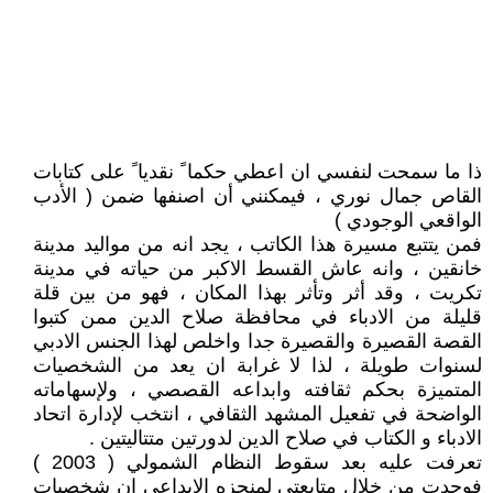
ذا ما سمحت لنفسي ان اعطي حكما ً نقديا ً على كتابات
القاص جمال نوري ، فيمكنني أن اصنفها ضمن ( الأدب
الواقعي الوجودي )
فمن يتتبع مسيرة هذا الكاتب ، يجد انه من مواليد مدينة
خانقين ، وانه عاش القسط الاكبر من حياته في مدينة
تكريت ، وقد أثر وتأثر بهذا المكان ، فهو من بين قلة
قليلة من الادباء في محافظة صلاح الدين ممن كتبوا
القصة القصيرة والقصيرة جدا واخلص لهذا الجنس الادبي
لسنوات طويلة ، لذا لا غرابة ان يعد من الشخصيات
المتميزة بحكم ثقافته وابداعه القصصي ، ولإسهاماته
الواضحة في تفعيل المشهد الثقافي ، انتخب لإدارة اتحاد
الادباء و الكتاب في صلاح الدين لدورتين متتاليتين .
تعرفت عليه بعد سقوط النظام الشمولي ( 2003 )
فوجدت من خلال متابعتي لمنجزه الابداعي ان شخصيات