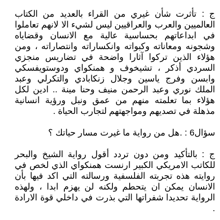
ج : تأثرت شأن غيري من القراء بالعديد من الكتاب
العالميين والعرب والعراقيين ليس لشيء الا لانهم تعاملوا
في ابداعاتهم بحساسية عالية مع الانسان وقضاياه
وشجونه ومعاناته وكبواته وانكساراته وانتصاراته ، ومن
هؤلاء الذين تركوا آثارا واضحة في تضاريس منجزي
السردي أذكر ، تشيخوف و همنكواي ودوستويفسكي
وابسن وفرج ياسين وجلال زنكابادي والتكرلي وعبد
الملك نوري وعبد الرحمن منيف وحنا مينة .. ادين لكل
هؤلاء بما تعلمته منهم من عمق ونبل ورؤية انسانية
مذهلة في تصديهم ومواجهتهم لتجارب الحياة .
سؤال6 : .هل من رواية ما غيرت مسار حياتك ؟
ج : بالتأكيد ومن دون تردد أقول رواية الشيخ والبحر
للكاتب الامريكي الكبير ارنست همنكواي الذي لخص في
روايته هذه تجربته الفلسفية ورسالته التي اكد فيها بأن
الانسان يمكن ان يتحطم ولكنه لن يهزم ابدا ، ولهذه
الرواية تحديدا شفراتها التي بذرت في داخلي قوة الارادة
.