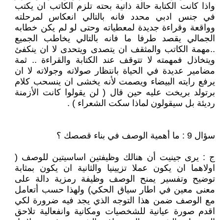
واذا كانت الكتابة حالة ذاتية بحته تلزم الكاتب ان يكتب
في جنس ادبي محدد فانه بالتالي انعكاس لمرحلته
وواقعة وقراءة جديدة لمعطياته وحتى لو لم يكن خطابه
الجمالي يقصد طرفا ما فانه بالتالي يخاطب الجميع
..مهمة الكاتب والمثقف ان يتصدى ويتحدى لا ان ينكفئ
ويتخاذل فمهمته لا تتوقف عند الكتابة والقراءة .. ثمة
مضامير عديدة في الحياة بانتظار صولاته وجولاته لا ان
يرفع رايته البيضاء ويصمت لأنه يخشى ان ينسحب كلام
برتولد بريخت عليه حين قال ( لن يقولوا كانت الأزمنة
رديئة بل سيقولون لماذا سكت الشعراء ) .
سؤال 9 : ما أهمية الوصف في بناء قصصك ؟
ج : يرى جينيت أن هنالك وظيفتين اساسيتين للوصف (
اولاهما ان يكون عملا تزيينيا والثانية ان يكون بمثابة
توضيح وتفسير يمنح الوصف وظيفة رمزية دالة على
معنى معين في اطار سياق الحكي) ولهذا حسب أتعامل
مع الوصف ضمن هذا التوجه الذي يجد فيه ضرورة لكي
اقدم صورة عيانية للشخصيات ومكانية وانفعالية تلاحق