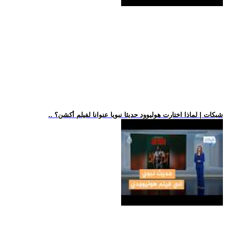
.. شبكات | لماذا اختارت هوليوود حديثا نبويا عنوانا لفيلم أكشن؟