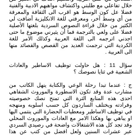
خلال تفاعلي مع طلبتي واكتشاف مواهبهم الادبية والفنية
فضلا عل كون الوسط هو اقرب الى الثقافة والمعرفة
من أي وسط آخر، ومعرفتي للغة الانكليزية أضافت لي
الكثير من خلال قراءة النصوص السردية بلغتها الأصلية
فضلا على ولعي بالترجمة فما أن يثيرني موضوع ما حتى
اجدني اترجمه الى اللغة العربية وكذلك الامر للغة
الكردية التي ترجمت العديد من القصص والقصائد منها
الى العربية .
سؤال 11 : هل حاولت توظيف الاساطير والعادات
الشعبية في ثتايا نصوصك ؟
ج : عندما تبدا رحلة الوعي والكتابة ينهل الكاتب من
مشارب عدة وقد تكون الاسطورة والموروث الشفاهي
احدى هذه المنابع الثرة التي تمنح نصك خصوصيته
وفرادته ويختلف الساردون كل حسب اسلوبه ومنهجه
في توظيف الاساطير ومعطيات الحضارة التي ينتمي اليها
او يباهي بها وهكذا الامر مع العادات والموروث المحلي
وقد تجد كل هذه الاشتغالات واضحة في رصيدي السردي
عبر عشرات السنين ولعل افضل من كتب عن هذا