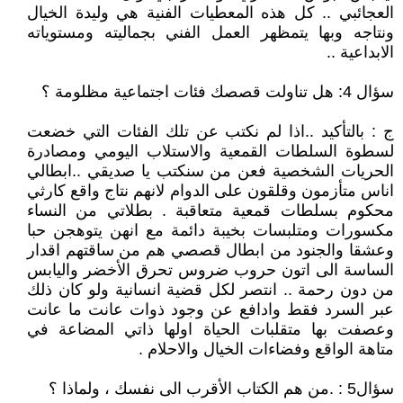
العجائبي .. كل هذه المعطيات الفنية هي وليدة الخيال
ونتاجه وبها يتمظهر العمل الفني بجماليته ومستوياته
الابداعية ..
سؤال 4: هل تناولت قصصك فئات اجتماعية مظلومة ؟
ج : بالتأكيد ..اذا لم نكتب عن تلك الفئات التي خضعت
لسطوة السلطات القمعية والاستلاب اليومي ومصادرة
الحريات الشخصية فعن من سنكتب يا صديقي ..ابطالي
اناس متأزمون وقلقون على الدوام لانهم نتاج واقع كارثي
محكوم بسلطات قمعية متعاقبة . بطلاتي من النساء
مكسورات ومتلبسات بخيبة دائمة مع انهن يتوهجن حبا
وعشقا والجنود من ابطال قصصي هم من ساقتهم اقدار
الساسة الى اتون حروب ضروس تحرق الأخضر واليابس
من دون رحمة .. انتصر لكل قضية انسانية ولو كان ذلك
عبر السرد فقط وادافع عن وجود ذوات عانت ما عانت
وعصفت بها متقلبات الحياة اولها ذاتي المضاعة في
متاهة الواقع وفضاءات الخيال والاحلام .
سؤال5 : .من هم الكتاب الأقرب الى نفسك ، ولماذا ؟