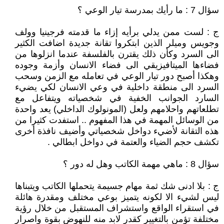
سؤال 7 : ما رأيك بمدرسة تيار الوعي ؟
ج : لست ممن يدلي برأيه إزاء ما قدمته فرجينيا وولف
وجويس وميلر الذين ابتكروا تقانة جديدة اضافت الكثير
الى السرد وكأن ذلك يقترن بالفلسفة عندما انزلوها من
فضاءها الميتافيزيقي الى فضاء الانسان وأزمة وجوده
وهكذا أصبح دور تيار الوعي في تعامله مع الزمن وسحب
السرد الى منطقة داخلية في وعي الانسان لكي يضيء
السارد الجوانب الخفية في شخصياته ويتفاعل مع
تطلعاتهم واحلامهم ولعل (المونولوك الداخلي) يعد واحدة
من الوسائل المهمة في هذا المفهوم .. استفدت كثيرا من
هذه التقانة لأضيء دواخل شخصياتي وأضيف نافذة أخرى
تكشف حجم الضياء والعتمة في دواخل ابطالي .
سؤال 8 : ماهي مهمة الكاتب وهل له دور ؟
ج : بلا ادنى شك ثمة مهام جسيمة يتحملها الكاتب ويتبناها
ليس لشيء الا لكونه يتميز بوعي مختلف ومقدرة هائلة
في استقراء الواقع واستشراف المستقبل من خلال رؤية
مختلفة تؤمن بالتغيير كقدر لابد منه للنهوض بقوة واصرار