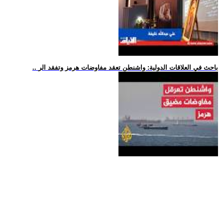
.. باحث في العلاقات الدولية: واشنطن تعقد مفاوضات هرمز وتفقد الر