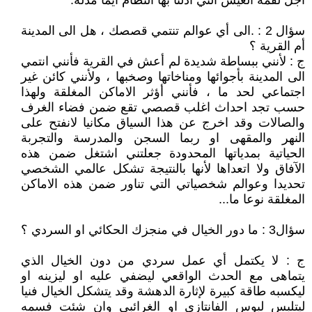
أجل لقمة العيش التي أذلنا بها النظام أيما مذلة.
سؤال 2 : .الى أي عوالم تنتمي قصصك ، هل الى المدينة
أم القرية ؟
ج : لأنني ببساطة شديدة لم أعش في القرية فأنني انتمي
الى المدينة بأجوائها ومناخاتها وصخبها ، ولأنني كائن غير
اجتماعي لحد ما ، فأنني أؤثر الاماكن المغلقة ولهذا
حسب تجد احداث اغلب قصصي تقع ضمن فضاء الغرف
والصالات وقد اخرج عن هذا السياق مكانيا لانفتح على
النهر والمقهى او ربما السجن والمدرسة والتجربة
الحياتية بمدياتها المحدودة جعلتني اشتغل ضمن هذه
الآفاق ولا اتعداها لأنها بالنتيجة تشكل عالمي الشخصي
تحديدا وعوالم شخصياتي التي تناور ضمن هذه الاماكن
المغلقة نوعا ما...
سؤال3 : ما دور الخيال في منجزك الحكائي او السردي ؟
ج : لا يكتمل أي عمل سردي من دون الخيال الذي
يتماهى مع الحدث الواقعي ليضفي عليه او ليزينه او
ليكسبه طاقة كبيرة لإثارة الدهشة وقد يتشكل الخيال فنيا
ليتلبس لبوس الفانتازي او الغرائبي وان شئت فسمه