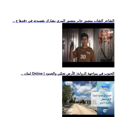
.. الشاعر الشاب منصور جابر منصور المري يشارك بقصيدته في «قدها ج
.. لبنان Online | الجنوب في مواجهة الرواية: الأرض تحكي والحدود