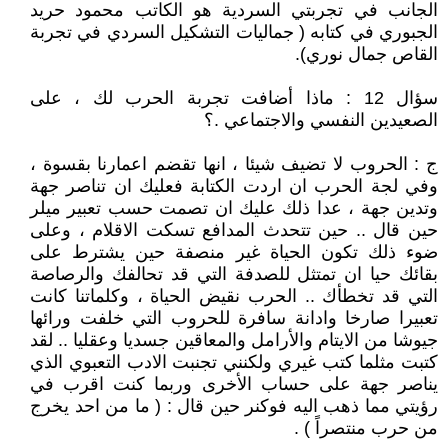
الجانب في تجربتي السردية هو الكاتب محمود حريد
الجبوري في كتابه ( جماليات التشكيل السردي في تجربة
القاص جمال نوري).
سؤال 12 : ماذا أضافت تجربة الحرب لك ، على
الصعيدين النفسي والاجتماعي .؟
ج : الحروب لا تضيف شيئا ، انها تقضم اعمارنا بقسوة ،
وفي لجة الحرب ان اردت الكتابة فعليك ان تناصر جهة
وتدين جهة ، عدا ذلك عليك ان تصمت حسب تعبير ميلر
حين قال .. حين تتحدث المدافع تسكت الاقلام ، وعلى
ضوء ذلك تكون الحياة غير منصفة حين يشترط على
بقائك حيا ان تمتثل للصدفة التي قد تحالفك والرصاصة
التي قد تخطأك .. الحرب نقيض الحياة ، وكلماتنا كانت
تعبيرا صارخا وادانة سافرة للحروب التي خلفت ورائها
جيوشا من الايتام والأرامل والمعاقين جسديا وعقليا .. لقد
كتبت مثلما كتب غيري ولكنني تجنبت الادب التعبوي الذي
يناصر جهة على حساب الأخرى وربما كنت اقرب في
رؤيتي مما ذهب اليه فوكنر حين قال : ( ما من احد يخرج
من حرب منتصراً ) .