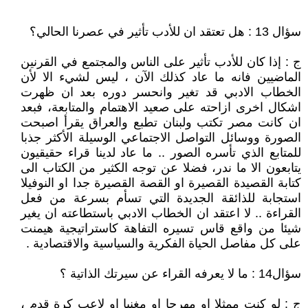
سؤال 13 : هل تعتقد ان للأدب تأثير في عصرنا الحالي؟
ج : إذا كان للأدب تأثير على الناس والمجتمع في القرنين
الماضيين فانه ما عاد كذلك الآن ، ليس لشيء الا لأن
الخطاب الادبي قد تغير وانحسر دوره بعد ان ظهرت
اشكال اخرى ازاحته على صعيد الاهتمام والمتابعة، فبعد
ان كانت مصر تكتب ولبنان تطبع والعراق يقرأ اصبحت
الصورة ووسائل التواصل الاجتماعي الوسيلة الأكثر جذبا
للمتابع الذي تأسره الصور .. ما عاد لدينا قراء حقيقيون
يتابعون الا ما ندر، فضلا عن توجه الكثير من الكتاب الى
كتابة القصيدة القصيرة او القصة القصيرة جدا او النوفيلا
استجابة للذائقة الجديدة التي تسأم بسرعة من فعل
القراءة .. لا اعتقد ان الخطاب الادبي باستطاعته ان يغير
شيئا من واقع قاس تسيره التفاهة كاستراتيجية هيمنت
على كل مفاصل الحياة الفكرية والسياسية والاقتصادية .
سؤال14 : ما لا يعرفه القراء عن سيرتك الذاتية ؟
ج : لو كنت ممثلا او مهرجا او مغنيا او لاعب كرة قدم ،