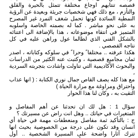
قصصه تنتابهم اوجاع مختلفة تتمثل بالحيرة والقلق
والتأزم ، مع ذلك فهي شخصيات جريئة وبعيدة عن الرؤية
النمطية السائدة كونها تحمل شغف التمرد غير المصرح
به على نحو مباشر . كما له بصمته الخاصة واسلوبه
المتميز في انتقاء موضوعاته ، هذا بالإضافة الى اعتنائه
بالشكل الفني الذي لطالما عول وراهن عليه في كل
نتاجه القصصي .
هكذا عرفته .. مختلفا ً وحرا ً في سلوكه وكتاباته ، اصدر
ثمان مجاميع قصصية ، وكتبت عنه الكثير من الدراسات
والبحوث الأكاديمية التي تناولت واشادت بتجربته السردية
،
مع هذا كله يصف القاص جمال نوري الكتابة : ( انها عذاب
واحتراق ومراوغة مع مرارة الحياة )
التقيت به ، وكان لنا هذا الحوار
سؤال 1 : هل لك ان تحدثنا عن أهم المفاصل و
المتغيرات في حياتك .. وهل انت راض عن مسيرتك ؟
ج : بالتأكيد ثمة مفاصل ومنعطفات مهمة في حياة أي
انسان وقد تكون على درجة من الخصوصية بحيث انها
تترك آثارا واضحة على المسيرة الشخصية .. أول