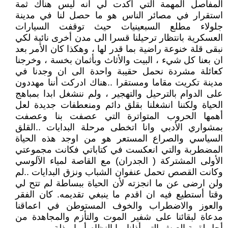
المفاصل المهمة التي أكدت لي انه ليس هناك ثمة
استقرار في مصائر الناس هو ما حصل لنا في مدينة
جلولاء مطلع السبعينيات حيث توقفت السيارات
العسكرية بانتظار ترحيلنا قسرا الى مدن أخرى نائية لكي
نبقى قلة خنوعة راضية بما قدر لها ، وهكذا كان الأمر بعد
ان بعنا كل شيء ، البيت والأثاث وبأثمان بخسة ، وخرجنا
كعائلة مشردة نحمل حقيبة واحدة الى ان وجدنا في
مدينة تكريت مقاما ومستقرا ..هناك ادركت أننا مهددون
على الدوام بالترحيل والتهجير ، ولم ننشغل ابدا بمباهج
الحياة ولكننا انشغلنا بقلق دائم ومنعطفات جديدة لعل
أهمها الحروب المتواترة التي عصفت بنا وعصفت
بمشواري الأدبي وانا اتخطى مرحلة البدايات ..القلق
السياسي والصراع المستعر هو من اوجد هذه الحياة
المضطربة والتي انعكست في كتاباتي فكانت مجموعتي
الأولى المشتركة ( الجدران) مع القاصة لمياء الآلوسي
وكانت القصص تحمل عنفوان الشباب ونزق البدايات ..لم
ولن ارضى عن ما انجزته لأن الحياة ببساطة لم تتح لي
وقتا أستطيع فيه ان اقدم ما ينبغي تقديمه. كان الفقر
والعوز والاضطراب والخوف المستوطن في اعماقنا
مدعاة لبقائنا على شفير الموت والتأزم والمجاهدة من