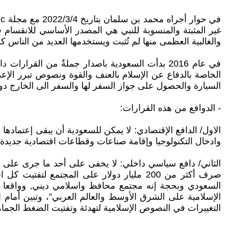
غير المثبتة والمنسوبة للنبي هي المصدر الأساسي للانقسام
والغالبية العظمى منها لم تُثبت ويستخدمها العديد من الناس كوس
في عام 2016 بدأت السعودية باصدار جملةٌ من ال
الخاصة بالدفاع عن الإسلام بالعنف والقوة ونصوص تبرر الإعد
السيارة والحصول على جواز السفر لها والسفر الى الخارج دو
- الدوافع من هذه القرارات:
الاول/ الدافع الإقتصادي: لا يمكن للسعودية أن يبقى إعتمادها ع
وادخال التكنولوجيا وإقامة صناعات وقطاعات اقتصادية جديدة
صرف أكثر من 200 مليار دولار على المجتمع 
السعودي وبحجة إنه مجتمع محافظ واسلامي ديني, وواقعا ه
الإسلامية على الشرق الأوسط والعالم العربي”، وتبين أمام ا
التغييرات في النصوص الإسلامية لتهدئة وتفتيت الضغط الجما