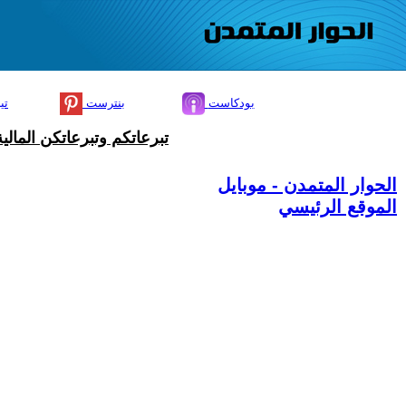
بودكاست
بنترست
تي
تبرعاتكم وتبرعاتكن المال
الحوار المتمدن - موبايل
الموقع الرئيسي