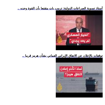
.. أستاذ تسوية الصراعات الدولية: ترمب بات مقتنعا بأن القوة وحده
.. توقعات بالإعلان عن الاتفاق الإيراني العماني بشأن هرمز قريبا