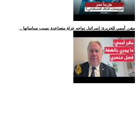
.. مقرر أممي للجزيرة: إسرائيل تواجه عزلة متصاعدة بسبب سياساتها