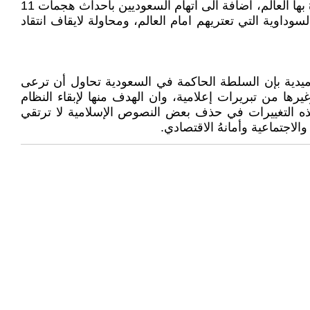
الثالث/ دافع سياسي خارجي: يعلم جيدا النظام السعودي مدى قوة الانتقاد حوله في العالم وما هي الصورة الارهابية التي يراهُ بها العالم، اضافة الى اتهام السعوديين باحداث هجمات 11
السوداوية التي تعتريهم امام العالم، ومحاولة لايقاف انتقاد
وميدية بإن السلطة الحاكمة في السعودية تحاول أن ترعى
ها من تبريرات إعلامية، وان الهدف منها لإبقاء النظام
هذه التغييرات في حذف بعض النصوص الإسلامية لا ترتقي
لاجتماعية وأمانهُ الاقتصادي.