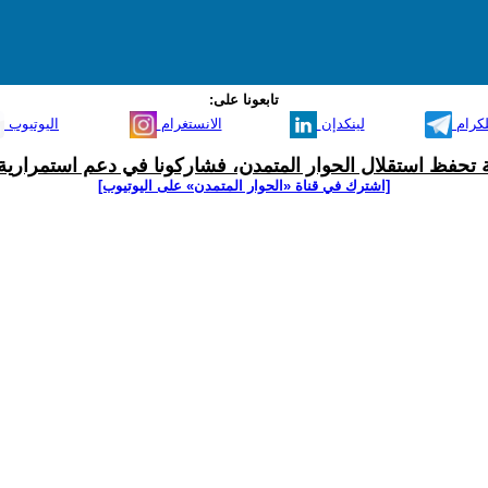
تابعونا على:
لكرام
لينكدإن
الانستغرام
اليوتيوب
ية تحفظ استقلال الحوار المتمدن، فشاركونا في دعم استمرارية 
[اشترك في قناة ‫«الحوار المتمدن» على اليوتيوب]