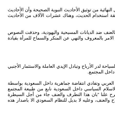
فيه: (المملكة السعودية في المراحل النهائية من توثيق الأحاديث النبوية الصحيحة وأن الأحاديث
يقة استخدام الحديث، وهناك عشرات الآلاف من الأحاديث
صة بالعنف ضد الديانات المسيحية واليهودية، وحذفت النصوص
الامر بالمعروف والنهي عن المنكر والسماح للمرأة بقيادة
ياحة لدر الأرباح وتبادل الإيدي العاملة والاستثمار الأجنبي
داخل المجتمع.
على النظام السعودي في ازمة عام 2008 واندلاع ما يسمى بالربيع العربي وتفادي انتفاضة جماهرية داخل السعودية بواسطة
م أن الاسلام السياسي داخل السعودية نابع من طبيعة المجتمع
ح علنا “بان هذا التطرف والعنف جاء من أجل السيطرة
 والعنف، وعليه لا بديل للنظام السعودي الا باصدار هذه