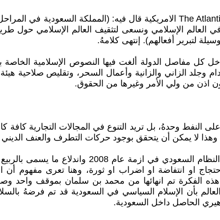
في حوار أجراه محمد بن سلمان بتاريخ 2022/3/4 مع مجلة The Atlantic الامريكية قال 
 في العالم الإسلامي ونسعى لتثقيف العالم الإسلامي حول طر
يلة لتبرير أفعالهم). إنتهى كلامهُ.
قرارات داخل كل مفاصل الدولة ألغت فيها النصوص الإسلامية الخا
ام وجلد الزاني والزانية وأعمال السحر، وتقليص صلاحية هيئة 
ن اذن من ولي الأمر وغيرها من الحقوق.
لى النفط وحدهُ، بل تريد التنوع في المجالات التجارية كافة كالس
 وهذا لا يمكن أن يتحقق بوجود حركات التطرف والعنف الديني 
الثاني/ دافع سياسي داخلي: لا يخفى على أحد ما جرى 
لتفتيت كل احتجاج او انتفاضة او اضراب او ثورة، وهنا تعرى مفهو
ذه الفكرة تم انهائها من محمد بن سلمان بموقف واحد وصر
لعالم بأن الإسلام السياسي في السعودية قد تم فرضهُ بالسلاح
هيري الحاصل داخل السعودية.