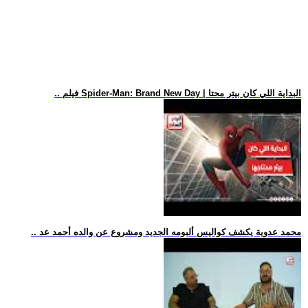
.. فيلم Spider-Man: Brand New Day | البداية اللي كان بيتر محتا
.. محمد عدوية يكشف كواليس ألبومه الجديد ومشروع عن والده أحمد عد