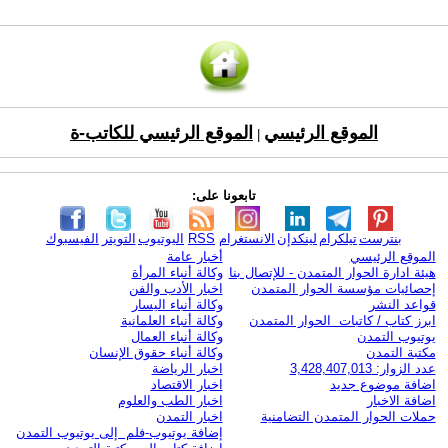
الموقع الرئيسي
الموقع الرئيسي للكاتب-ة
|
تابعونا على:
بنترست
تيلكرام
لينكدإن
الانستغرام
RSS
اليوتيوب
التويتر
الفيسبوك
الموقع الرئيسي
أخبار عامة
هيئة ادارة الحوار المتمدن - للإتصال بنا
وكالة أنباء المرأة
إحصائيات مؤسسة الحوار المتمدن
اخبار الأدب والفن
قواعد النشر
وكالة أنباء اليسار
ابرز كتاب / كاتبات الحوار المتمدن
وكالة أنباء العلمانية
يوتيوب التمدن
وكالة أنباء العمال
مكتبة التمدن
وكالة أنباء حقوق الإنسان
عدد الزوار: 3,428,407,013
اخبار الرياضة
اضافة موضوع جديد
اخبار الاقتصاد
اضافة الاخبار
اخبار الطب والعلوم
حملات الحوار المتمدن التضامنية
اخبار التمدن
إضافة يوتيوب-فلم إلى يوتيوب التمدن