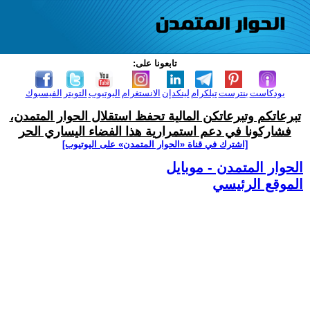
تابعونا على:
بودكاست
بنترست
تيلكرام
لينكدإن
الانستغرام
اليوتيوب
التويتر
الفيسبوك
تبرعاتكم وتبرعاتكن المالية تحفظ استقلال الحوار المتمدن،
فشاركونا في دعم استمرارية هذا الفضاء اليساري الحر
[اشترك في قناة ‫«الحوار المتمدن» على اليوتيوب]
الحوار المتمدن - موبايل
الموقع الرئيسي