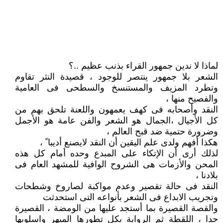
لماذا لا ندين جمهور القراء بذنب عظيم ..؟
الشعر بلا جمهور ينتصر للوجود ، قصيدة النثر تقاوم
وتطرد المزيف والمستنسخ والسطحى فى العامية
والفصيح منها ،
النقد وأصحابه فى كهف يعمهون واللعنة تلحق بهم من
كل الأجيال ،الجمال هو الشعر والفن عامة هو الأجمل
وضرورة حتمية ضد قبح العالم ،
هكذا أفهم ولدى علم اليقين أن النقد لايصنع أديبا ً ،
لذلك أرى أن الإتكاء على المبدع وحده أمام كل هذه
المحن والأزمات هى الشروح الوافية للمشهد العام فى
بلادنا ،
النقد فى حالة تقصير وعدم مواكبة لصاروخ وشطحات
وتجريب الابداع فى الشعر بأنواعه التى استحدثت
والقصة القصيرة بما أستجد عليها من الومضة ، القصيرة
جدا ، اللقطة ثم الرواية بكل تطورها المبهر واسلوبها