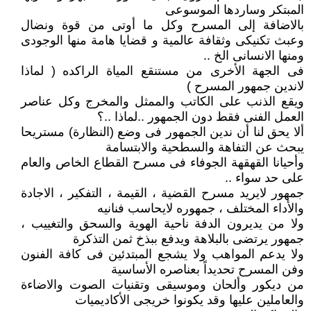
المبتكر وساردها الموسوعى
بالاضافة إلى المسرح وكل ما أوتى من قوة ونضال
وعبث تكنيكى وثقافة عالمية و قضايا هامة منها الوجودى
ومنها الانسانى الخ ..
فى الجهة الأخرى من مستنقع المياة الراكده ( لماذا
لاندين جمهور المسرح )
ويقع الذنب على الكاتب والممثل والمخرج وكل عناصر
العمل الفنى فقط دون الجمهور ..لماذا ..؟
ألا يحق لنا أن ندين الجمهور فى وضع (النظارة) مستريحا
يبحث عن التفاهة والسطحية والابتسامة
وأحيانا القهقهة الجوفاء فى مسرح القطاع الخاص والعام
على حد سواء ..
جمهور لايريد مسرح القضية ، القيمة ، التفكير ، الاجادة
والأداء المختلف ، جمهوره لايحاسب فنانيه
ولا من يديرون الدفة ناحية الهوية والسحق والتغييب ،
جمهور يرتضى بالبلاهة ويدفع ببذخ ثمن التذكرة
ولا يدعم المواهب ولا يشجع المبتدئين فى كافة الفنون
وفن المسرح تحديداً بعناصره الأساسية
من ديكور وألحان وموسيقى وتقنيات الصوت والاضاءة
والعاملين عليها وقد يكونوا خريجى الأكاديميات