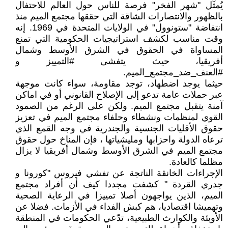
يُمثّل "شهر الفخر" فرصة للناس حول العالم للاحتفال
بالظهور والانتصارات الشاقة التي حققها مجتمع الميم منذ
انتفاضة "ستونوول" في الولايات المتحدة في 1969. إنه
وقت مناسب لكشف استراتيجيات الحكومية التي تمنع
المساواة في الحقوق في الشرق الأوسط وشمال
أفريقيا، حيث يتفشى #التمييز و
#العنف_ضد_مجتمع_الميم.
حيثما يوجد اضطهاد، توجد مقاومة، سواء كانت موجهة
عبر حملات عامة تدعو إلى الإصلاح القانوني أو في اماكن
آمنة يتقبل مجتمع الميم. ولكن على الرغم من الصمود
القوي لمنظمات ونشطاء وحلفاء مجتمع الميم في تعزيز
حقوق الأقليات الجنسية والجندرية في وجه القمع الذي
ترعاه الدولة واحزابها ومليشياتها ، فإن المناخ حول حقوق
مجتمع الميم في الشرق الأوسط وشمال أفريقيا لا يزال
مظلما كالعادة.
الإجراءات الخانقة الناتجة عن تفشي فيروس "كورونا و
جدري القردة " كشفت مجددا كيف أن أفراد مجتمع
الميم، الذين يواجهون أصلا تمييزا في الرعاية الصحية
وتهميشا اقتصاديا، هم كبش الفداء في الأزمات. فضلا عن
الأوبئة والكوارث الطبيعية، تدّعي الحكومات في المنطقة