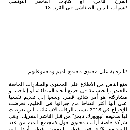
القرن الثامن، أو كتابات القاضي التونسي
#شهاب_الدين_الطفاشي في القرن 13.
#الرقابة على محتوى مجتمع الميم ومجموعاتهم
منع الناس من الاطلاع على المحتوى والمبادرات الخاصة
بالجندر والجنسانية في جميع أنحاء المنطقة، أو إنتاجه، أو
مشاركته هو أمر شائع. قطر، وسعيا إلى تقديم نفسها
على أنها أكثر انفتاحا من جيرانها في الخليج، تعرضت
للإحراج في 2018 بسبب الرقابة الاستثنائية التي تعرضت
لها صحيفة "نيويورك تايمز" من قبل الناشر الشريك، وهي
شركة خاصة أزالت محتوى حول #مجتمع_الميم من عدد
للصحيفة وُزّع في قطر. انضمت قطر أيضا إلى