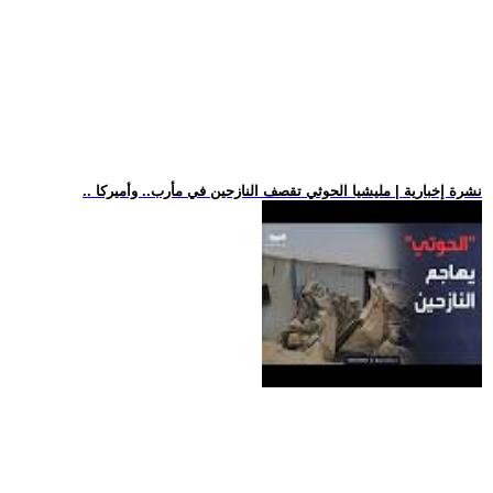
.. نشرة إخبارية | مليشيا الحوثي تقصف النازحين في مأرب.. وأميركا