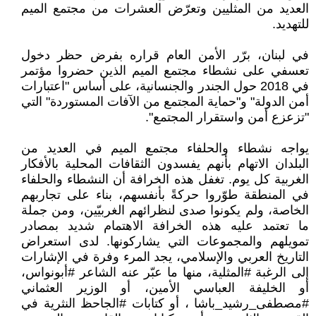
العديد من المثليين وتعرّض العشرات من مجتمع الميم
للتهديد.
في لبنان، برّر الأمن العام قراره بفرض حظر دخول
تعسفي على نشطاء مجتمع الميم الذين حضروا مؤتمر
في 2018 حول الجندر والجنسانية، على أساس "اعتبارات
أمن الدولة" و"حماية المجتمع من الآفات المستوردة" التي
"تزعزع أمن واستقرار المجتمع".
يواجه نشطاء والحلفاء مجتمع الميم في العديد من
البلدان الاتهام بأنهم يفسدون الثقافات المحلية بالأفكار
الغربية كل يوم. تغفل هذه الخرافة أن النشطاء والحلفاء
في المنطقة طوّروا حركةً بأنفسهم، بناء على تجاربهم
الخاصة، ولم يكونوا صدى لنظرائهم الغربيّين، ومن جملة
ما تعتمد عليه هذه الخرافة الاهتمام شديد بمصادر
تمويلهم والمجموعات التي يشاركونها. لدى استعراض
التاريخ العربي والإسلامي، يجد المرء وفرة في الإشارات
إلى الرغبة #المثلية، منها ما عبّر عنه الشاعر #أبونواس،
أو الخليفة العباسي الأمين، أو الوزير العثماني
#مصطفى_رشيد_باشا ، أو كتابات #الجاحظ النثرية في