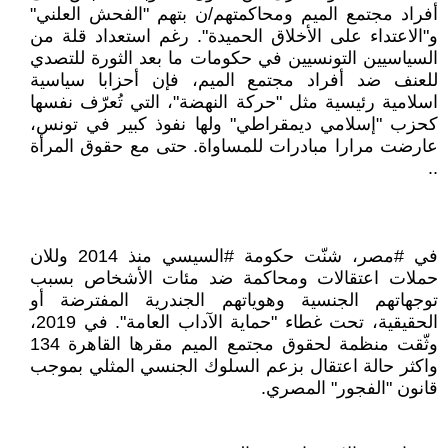
أفراد مجتمع الميم ومحاكمتهم/ن بتهم "الفحش العلني"
و"الاعتداء على الأخلاق الحميدة". رغم استعداد قلة من
السياسيين التونسيين في حكومات ما بعد الثورة للتصدي
للعنف ضد أفراد مجتمع الميم، فإن أحزابا سياسية
اسلامية رئيسية مثل "حركة النهضة"، التي تُعرّف نفسها
كحزب "إسلامي ديمقراطي" ولها نفوذ كبير في تونس،
عارضت مرارا مبادرات للمساواة. حتى مع حقوق المرأة
..
في #مصر، شنّت حكومة #السيسي منذ 2014 وللان
حملات اعتقالات ومحاكمة ضد مئات الأشخاص بسبب
توجهاتهم الجنسية وهوياتهم الجندرية المفترضة أو
الحقيقية، تحت غطاء "حماية الآداب العامة". في 2019،
وثّقت منظمة لحقوق مجتمع الميم مقرها القاهرة 134
واكثر حالة اعتقال بزعم السلوك الجنسي المثلي بموجب
قانون "الفجور" المصري.