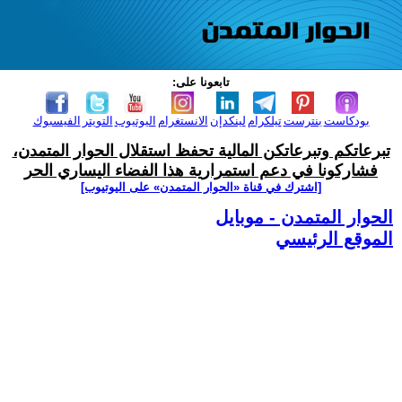
تابعونا على:
بودكاست
بنترست
تيلكرام
لينكدإن
الانستغرام
اليوتيوب
التويتر
الفيسبوك
تبرعاتكم وتبرعاتكن المالية تحفظ استقلال الحوار المتمدن،
فشاركونا في دعم استمرارية هذا الفضاء اليساري الحر
[اشترك في قناة ‫«الحوار المتمدن» على اليوتيوب]
الحوار المتمدن - موبايل
الموقع الرئيسي