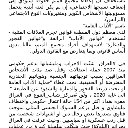
باستخفاف أن إعطاء مجتمع الميم حقوقه سيؤدي إلى
إضعاف نسيجها الاجتماعي، إن لم يكن لعنة أبدية يتحمل
مسؤوليتها الأشخاص الكوير ومتغيرو/ات النوع الاجتماعي
(الترانس).
باسم "الآداب العامة"
لدى معظم دول المنطقة قوانين تجرم العلاقات المثلية -
تُستخدم "قوانين الآداب" الزائفة و"قوانين الفجور
والدعارة" لاستهداف أفراد مجتمع الميم، غالبا بدون
أساس قانوني وبما يتعارض مع القانون الدولي.
في #العراق، شنّت الاحزاب ومليشياتها بدعم حكومي
منذ 2007 حملة اعتقالات وقتل ضد مئات الأشخاص
العراقيين بسبب توجهاتهم الجنسية وهوياتهم الجندرية
المفترضة أو الحقيقية، تحت غطاء "حماية الآداب العامة
او تحت ذريعة الفجور والدعارة والشذوذ عن الطبيعة ".
الى غاية 2020 ، وثّق #مركز_شباب_التنوع في العراق
مقره بغداد اكثر من 154 حالة اعتقال حكومي واختطاف
مليشاوي و قتل بزعم السلوك الجنسي المثلي بموجب
فتاوي يصدرها بعض رجال دين او اشتهادات شخصية من
قبل رتب عسكرية او سياسيين .وحيث عرفت في العراق
بجرائم (البلوكة) حيث شكّلت سلسلة كبيرة من عمليات