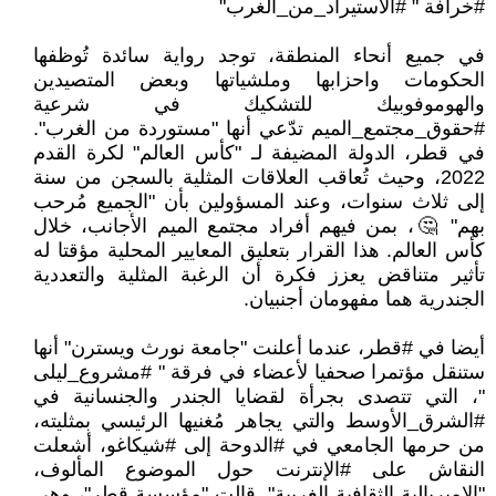
#خرافة " #الاستيراد_من_الغرب"
في جميع أنحاء المنطقة، توجد رواية سائدة تُوظفها
الحكومات واحزابها وملشياتها وبعض المتصيدين
والهوموفوبيك للتشكيك في شرعية
#حقوق_مجتمع_الميم تدّعي أنها "مستوردة من الغرب".
في قطر، الدولة المضيفة لـ "كأس العالم" لكرة القدم
2022، وحيث تُعاقب العلاقات المثلية بالسجن من سنة
إلى ثلاث سنوات، وعند المسؤولين بأن "الجميع مُرحب
بهم" 🤔، بمن فيهم أفراد مجتمع الميم الأجانب، خلال
كأس العالم. هذا القرار بتعليق المعايير المحلية مؤقتا له
تأثير متناقض يعزز فكرة أن الرغبة المثلية والتعددية
الجندرية هما مفهومان أجنبيان.
أيضا في #قطر، عندما أعلنت "جامعة نورث ويسترن" أنها
ستنقل مؤتمرا صحفيا لأعضاء في فرقة " #مشروع_ليلى
"، التي تتصدى بجرأة لقضايا الجندر والجنسانية في
#الشرق_الأوسط والتي يجاهر مُغنيها الرئيسي بمثليته،
من حرمها الجامعي في #الدوحة إلى #شيكاغو، أشعلت
النقاش على #الإنترنت حول الموضوع المألوف،
"الإمبريالية الثقافية الغربية". قالت "مؤسسة قطر"، وهي