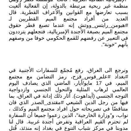
منظمة غير ربحية مرتبطة بالدولة، إن الفعالية أُلغيت
بسبب تعارضها مع القوانين والأعراف القطرية. قال
العديد من أفراد مجتمع الميم القطريين لـ
#هيومن_رايتس_ووتش إنه عندما تصبغ قطر حقوق
مجتمع الميم بصبغة الأجندة الإمبريالية، فتجعلهم يترددون
في التعبير عن رفضهم للقمع الحكومي خوفا من وصفهم
بأنهم "خونة".
ونرجع الى العراق، رفع مُجمّع للسفارات الأجنبية في
#بغداد #علم_قوس_قزح، رمز التضامن مع مجتمع
الميم، في 17 مايو/أيار، الماضي الذي يصادف اليوم
العالمي لرهاب المثلية والتحول الجنسي وازدواجية
التوجه الجنسي (آيداهوت). أثار ذلك إدانة في العراق، بما
فيها من رجل الدين الشيعي #مقتدى_الصدر الذي قان
متناقضًا في تصريحاته حول افراد مجتمع الميم وكذلك ،
نواب، و"وزارة الخارجية"، الذين زعموا جميعا أن السفارة
لم تحترم القيم العراقية وتفرض أجندة غربية. قال لنا
مدوبنا في مركز شباب التنوع في بغداد إنه منذئذ، قُتل