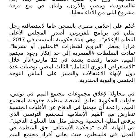
#السعودية، ومصر، والأردن، ولبنان في منع فرقة
مشروع ليلى من الأداء محليا.
حُكم على إعلامي مصري بالسجن عاما لاستضافته رجل
مثلي في برنامج تلفزيوني. أصدر "المجلس الأعلى
لتنظيم الإعلام" – وهي هيئة حكومية تأسست في 2017 -
قرارا يحظر "الترويج لشعارات #المثليين أو نشرها".
تمادت السلطات #المصرية إلى حد إنكار وجود مجتمع
الميم، عندما رفضت بشدة في 12 مارس/آذار خلال
"الاستعراض الدوري الشامل" الثالث لمصر، توصيات عدة
دول لإنهاء الاعتقالات والتمييز على أساس التوجه
الجنسي والهوية الجندرية.
في محاولة لإغلاق مجموعات مجتمع الميم في تونس،
حاولت الحكومة تعليق أنشطة منظمة حقوقية لمجتمع
الميم، زاعمة أن مهمتها في الدفاع عن الأقليات الجنسية
تتعارض مع "القيم الإسلامية للمجتمع التونسي الذي
يرفض المثلية الجنسية ويحظر مثل هذا السلوك الدخيل".
في النهاية، أيّدت "محكمة الاستئناف" حق المنظمة في
العمل. في فلسطين، حيث يعاني أفراد مجتمع الميم