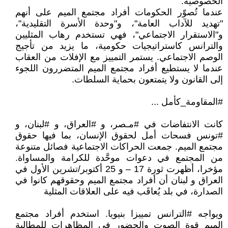
الخصوصية.
عندما تُصوّر الحكومات أفراد مجتمع الميم على أنهم
"تهديد للآداب العامة"، و"وحدة الأسرة التقليدية"،
و"الاستقرار الاجتماعي"، فهي تستخدم رهاب المثليين
والترانس كاستراتيجيات حكومية، ما يزيد من تأجيج
الوصم الاجتماعي. يستمر التمييز مع الإفلات من العقاب
عندما لا يستطيع أفراد مجتمع الميم المتضررون اللجوء
إلى القانون ولا يتمتعون بحماية السلطات.
#المقاومة_كأمل ...
كانت الانتفاضات في #مـصر، و #العراق، و #لبنان، و
#تونس فسحات أمل لحقوق الإنسان، بما فيها حقوق
مجتمع الميم. جمعت الحراكات الاجتماعية فصائل متنوعة
من المجتمع في دعوات موحَّدة للكرامة والمساواة.
مؤخرا، أظهرت ثورة 17 – و 25 أكتوبر/تشرين الأول في
العراق و لبنان أن أفراد مجتمع الميم وحقوقهم كانوا في
الصدارة، في بلد يُعاقَب فيه على العلاقات المثلية
ويواجه #الترانس تمييزا بنيويا. استخدم أفراد مجتمع
الميم قوة الصوت والحضور في المظاهرات للمطالبة