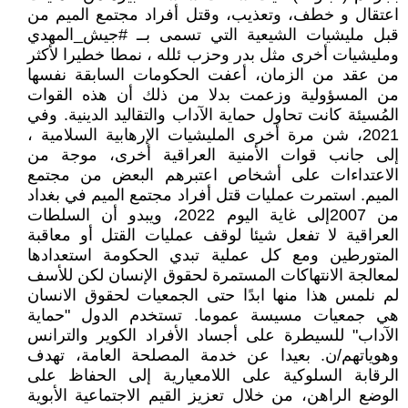
اعتقال و خطف، وتعذيب، وقتل أفراد مجتمع الميم من
قبل مليشيات الشيعية التي تسمى بــ #جيش_المهدي
ومليشيات أخرى مثل بدر وحزب ئلله ، نمطا خطيرا لأكثر
من عقد من الزمان، أعفت الحكومات السابقة نفسها
من المسؤولية وزعمت بدلا من ذلك أن هذه القوات
المُسيئة كانت تحاول حماية الآداب والتقاليد الدينية. وفي
2021، شن مرة أخرى المليشيات الإرهابية السلامية ،
إلى جانب قوات الأمنية العراقية أخرى، موجة من
الاعتداءات على أشخاص اعتبرهم البعض من مجتمع
الميم. استمرت عمليات قتل أفراد مجتمع الميم في بغداد
من 2007إلى غاية اليوم 2022، ويبدو أن السلطات
العراقية لا تفعل شيئا لوقف عمليات القتل أو معاقبة
المتورطين ومع كل عملية تبدي الحكومة استعدادها
لمعالجة الانتهاكات المستمرة لحقوق الإنسان لكن للأسف
لم نلمس هذا منها ابدًا حتى الجمعيات لحقوق الانسان
هي جمعيات مسيسة عموما. تستخدم الدول "حماية
الآداب" للسيطرة على أجساد الأفراد الكوير والترانس
وهوياتهم/ن. بعيدا عن خدمة المصلحة العامة، تهدف
الرقابة السلوكية على اللامعيارية إلى الحفاظ على
الوضع الراهن، من خلال تعزيز القيم الاجتماعية الأبوية