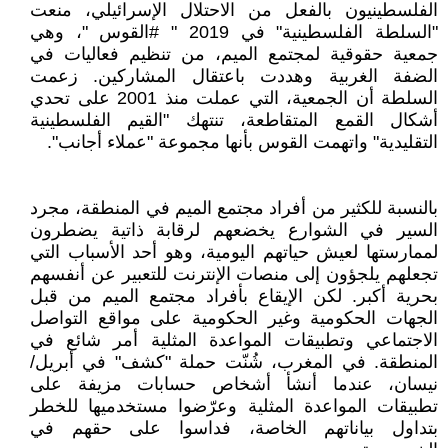
الفلسطينيون بالفعل من الاحتلال الإسرائيلي، منعت
"السلطة الفلسطينية" في 2019 " #القوس "، وهي
جمعية حقوقية لمجتمع الميم، من تنظيم فعاليات في
الضفة الغربية وهددت باعتقال المشاركين. زعمت
السلطة أن الجمعية، التي عملت منذ 2001 على تحدي
أشكال القمع المتقاطعة، تنتهك "القيم الفلسطينية
التقليدية" واتهمت القوس بأنها مجموعة "عملاء أجانب".
بالنسبة للكثير من أفراد مجتمع الميم في المنطقة، مجرد
السير في الشوارع يخضعهم لرقابة ذاتية يضطرون
لممارستها لعيش حياتهم اليومية، وهو أحد الأسباب التي
تجعلهم يلجؤون إلى منصات الإنترنت للتعبير عن أنفسهم
بحرية أكبر. لكن الإيقاع بأفراد مجتمع الميم من قبل
الجهات الحكومية وغير الحكومية على مواقع التواصل
الاجتماعي وتطبيقات المواعدة المثلية أمر شائع في
المنطقة. في المغرب، شُنّت حملة "كشف" في أبريل/
نيسان، عندما أنشأ أشخاص حسابات مزيفة على
تطبيقات المواعدة المثلية وعرّضوا مستخدميها للخطر
بتداول بياناتهم الخاصة، فداسوا على حقهم في