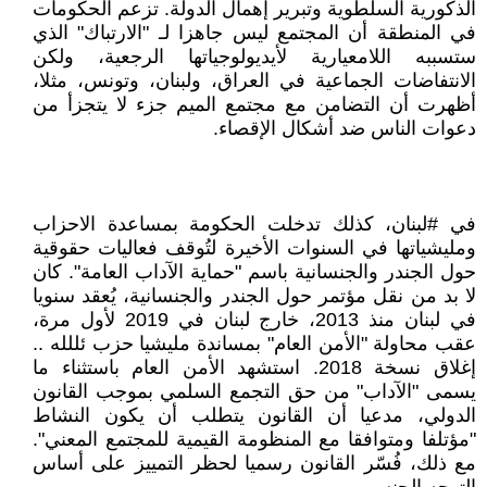
الذكورية السلطوية وتبرير إهمال الدولة. تزعم الحكومات
في المنطقة أن المجتمع ليس جاهزا لـ "الارتباك" الذي
ستسببه اللامعيارية لأيديولوجياتها الرجعية، ولكن
الانتفاضات الجماعية في العراق، ولبنان، وتونس، مثلا،
أظهرت أن التضامن مع مجتمع الميم جزء لا يتجزأ من
دعوات الناس ضد أشكال الإقصاء.
في #لبنان، كذلك تدخلت الحكومة بمساعدة الاحزاب
ومليشياتها في السنوات الأخيرة لتُوقف فعاليات حقوقية
حول الجندر والجنسانية باسم "حماية الآداب العامة". كان
لا بد من نقل مؤتمر حول الجندر والجنسانية، يُعقد سنويا
في لبنان منذ 2013، خارج لبنان في 2019 لأول مرة،
عقب محاولة "الأمن العام" بمساندة مليشيا حزب ئللله ..
إغلاق نسخة 2018. استشهد الأمن العام باستثناء ما
يسمى "الآداب" من حق التجمع السلمي بموجب القانون
الدولي، مدعيا أن القانون يتطلب أن يكون النشاط
"مؤتلفا ومتوافقا مع المنظومة القيمية للمجتمع المعني".
مع ذلك، فُسّر القانون رسميا لحظر التمييز على أساس