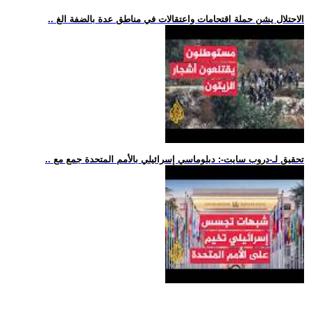
.. الاحتلال يشن حملة اقتحامات واعتقالات في مناطق عدة بالضفة الغ
.. تحقيق لـ-دروب سايت-: دبلوماسي إسرائيلي بالأمم المتحدة جمع مع