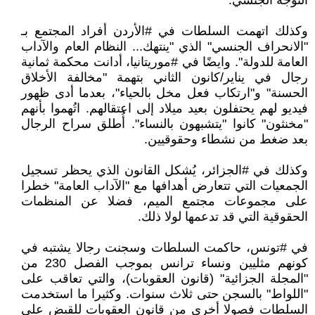
التوجه الجنسي.
وكذلك اتهمت السلطات في #الأردن أفراد المجتمع بـ
"الانحراف الجنسي" الذي "ينتهك... النظام العام والآداب
العامة للدولة". وايضًا في #موريتانيا، أدانت محكمة ثمانية
رجال في يناير/كانون الثاني بتهمة "مخالفة الأخلاق
الحسنة" و"ارتكاب فعل مخل بالحياء"، بعدما أدى ظهور
فيديو لهم يحتفلون بعيد ميلاد إلى اعتقالهم. اتُهموا بأنهم
"مخنثون" كانوا "يتشبهون بالنساء". أُطلق سراح الرجال
بعد ضغط من نشطاء وحقوقيين.
وكذلك في #الجزائر، يُشكل القانون الذي يحظر تسجيل
الجمعيات التي تتعارض أهدافها مع "الآداب العامة" خطرا
على مجموعات مجتمع الميم، فضلا عن المنظمات
الحقوقية التي قد تدعمها لولا ذلك.
في #تونس، حاكمت السلطات وسجنت رجالا يشتبه في
كونهم مثليين ونساء ترانس بموجب الفصل 230 من
"المجلة الجزائية" (قانون العقوبات)، والتي تعاقب على
"اللواط" بالسجن حتى ثلاث سنوات. وكثيرا ما استخدمت
السلطات فصولا أخرى من قانون العقوبات للقبض على