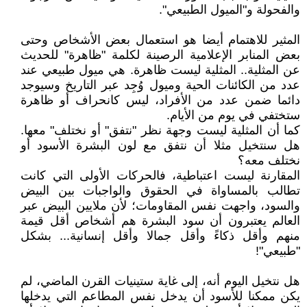
والفحولة و"الميول الطبيعي".
المثير للاهتمام أيضا هو استعمال بعض الأشخاص وحتى
بعض المنابر الإعلامية الرصينة لكلمة "ظاهرة" للحديث
عن المثلية.. المثلية ليست ظاهرة. هي ميول طبيعي عند
عدد من الكائنات الحية وميول وُجِد عبر التاريخ وسيوجد
دائما ضمن عدد من الأفراد، ليس كانحراف أو ظاهرة
ستختفي في يوم من الأيام.
كما أن المثلية ليست وجهة نظر "نتفق" أو نختلف" معها.
هل سنتخيل مثلا أن نتفق مع لون البشرة الأسود أو
نختلف معه؟
المقارنة ليست اعتباطية، فالحركات الأولى التي كانت
تطالب بالمساواة في الحقوق والواجبات بين البيض
والسود، واجهت نفس المقاومات؛ لأن ملايين البيض عبر
العالم يعتبرون أن سود البشرة هم أشخاص أقل قيمة
منهم وأقل ذكاءً وأقل جمالا وأقل إنسانية... بشكل
"طبيعي"!
هل نتخيل اليوم أنه، إلى غاية ستينيات القرن الماضي، لم
يكن ممكنا للأسود أن يدخل نفس المطاعم التي يدخلها