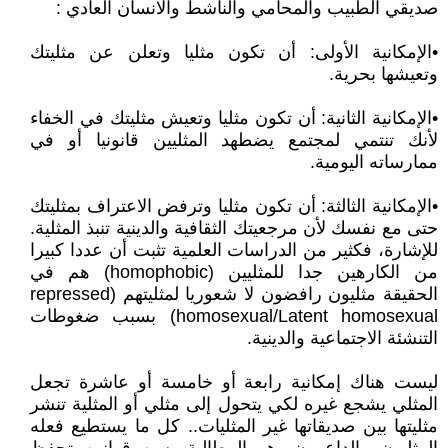
صديقي الطبيب والمحامي والناشط والانسان العادي :
•الإمكانية الأولى: أن تكون مثليا وتعلن عن مثليتك
وتعيشها بحرية.
•الإمكانية الثانية: أن تكون مثليا وتعيش مثليتك في الخفاء
لأنك تنتمي لمجتمع يضطهد المثليين قانونيا أو في
ممارساته اليومية.
•الإمكانية الثالثة: أن تكون مثليا وترفض الاعتراف بمثليتك
حتى مع نفسك لأن مرجعيتك الثقافية والدينية تنبذ المثلية.
للإشارة، فكثير من الدراسات العلمية تثبت أن عددا كبيرا
من الكارهين جدا للمثليين (homophobic) هم في
الحقيقة مثليون رافضون لا شعوريا لمثليتهم (repressed
homosexual/Latent homosexual) بسبب ضغوطات
التنشئة الاجتماعية والدينية.
ليست هناك إمكانية رابعة أو خامسة أو عاشرة تجعل
المثلي يشجع غيره لكي يتحول إلى مثلي أو المثلية تنشر
مثليتها بين صديقاتها غير المثليات.. كل ما يستطيع فعله