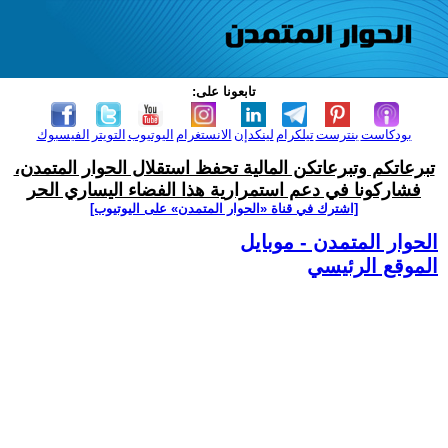
تابعونا على:
بودكاست
بنترست
تيلكرام
لينكدإن
الانستغرام
اليوتيوب
التويتر
الفيسبوك
تبرعاتكم وتبرعاتكن المالية تحفظ استقلال الحوار المتمدن،
فشاركونا في دعم استمرارية هذا الفضاء اليساري الحر
[اشترك في قناة ‫«الحوار المتمدن» على اليوتيوب]
الحوار المتمدن - موبايل
الموقع الرئيسي