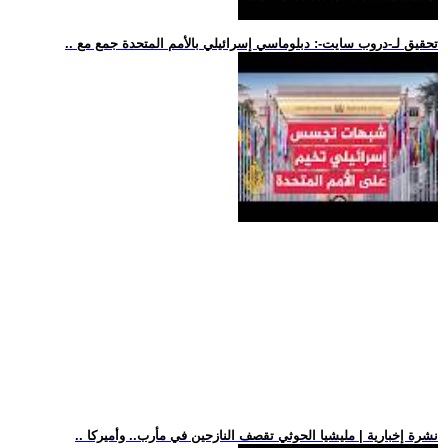
.. تحقيق لـ-دروب سايت-: دبلوماسي إسرائيلي بالأمم المتحدة جمع مع
.. نشرة إخبارية | مليشيا الحوثي تقصف النازحين في مأرب.. وأميركا