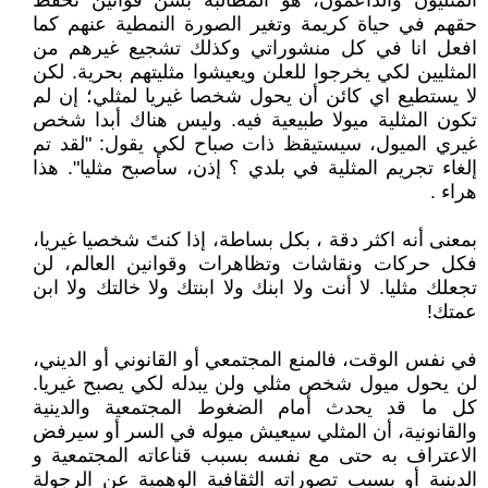
المثليون والداعمون، هو المطالبة بسن قوانين تحفظ
حقهم في حياة كريمة وتغير الصورة النمطية عنهم كما
افعل انا في كل منشوراتي وكذلك تشجيع غيرهم من
المثليين لكي يخرجوا للعلن ويعيشوا مثليتهم بحرية. لكن
لا يستطيع اي كائن أن يحول شخصا غيريا لمثلي؛ إن لم
تكون المثلية ميولا طبيعية فيه. وليس هناك أبدا شخص
غيري الميول، سيستيقظ ذات صباح لكي يقول: "لقد تم
إلغاء تجريم المثلية في بلدي ؟ إذن، سأصبح مثليا". هذا
هراء .
بمعنى أنه اكثر دقة ، بكل بساطة، إذا كنتَ شخصيا غيريا،
فكل حركات ونقاشات وتظاهرات وقوانين العالم، لن
تجعلك مثليا. لا أنت ولا ابنك ولا ابنتك ولا خالتك ولا ابن
عمتك!
في نفس الوقت، فالمنع المجتمعي أو القانوني أو الديني،
لن يحول ميول شخص مثلي ولن يبدله لكي يصبح غيريا.
كل ما قد يحدث أمام الضغوط المجتمعية والدينية
والقانونية، أن المثلي سيعيش ميوله في السر أو سيرفض
الاعتراف به حتى مع نفسه بسبب قناعاته المجتمعية و
الدينية أو بسبب تصوراته الثقافية الوهمية عن الرجولة