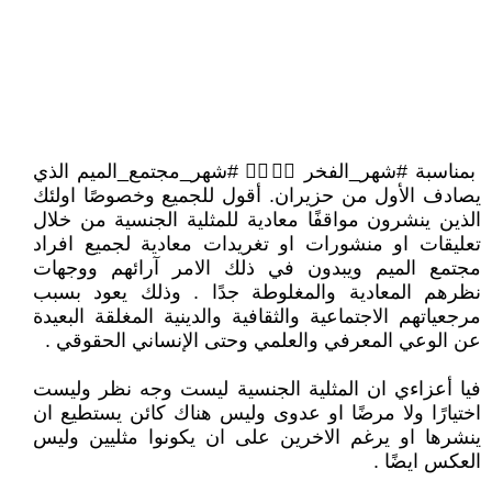
بمناسبة #شهر_الفخر 🏳‍🌈🏳‍⚧ #شهر_مجتمع_الميم الذي
يصادف الأول من حزيران. أقول للجميع وخصوصًا اولئك
الذين ينشرون مواقفًا معادية للمثلية الجنسية من خلال
تعليقات او منشورات او تغريدات معادية لجميع افراد
مجتمع الميم ويبدون في ذلك الامر آرائهم ووجهات
نظرهم المعادية والمغلوطة جدًا . وذلك يعود بسبب
مرجعياتهم الاجتماعية والثقافية والدينية المغلقة البعيدة
عن الوعي المعرفي والعلمي وحتى الإنساني الحقوقي .
فيا أعزاءي ان المثلية الجنسية ليست وجه نظر وليست
اختيارًا ولا مرضًا او عدوى وليس هناك كائن يستطيع ان
ينشرها او يرغم الاخرين على ان يكونوا مثليين وليس
العكس ايضًا .