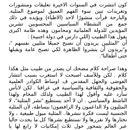
كون انتشرت في السنوات الاخيرة تعليقات ومنشورات
وتغريدات تبين سوء الفهم العميق لموضوع المثلية.
والبارحة قرأت منشورًا لاحد (الاطباء) ويؤيده في ذلك
جمع من النشطاء السياسيين المحسوبين تشرين
المؤيدين للدولة العلمانية ومحامون وهذه طامة اكبرى
يقول هذا الطبيب (اللي دارس في دولة اجنبية) :
أن "المثليين يريدون أن نصبح جميعًا مثليين نفسهم "،
و"يريدون أن ينشروا الظاهرة لكي تصبح عامة ويقبلها
حتى أطفالنا".
وهذا صراحة كلام مضحك ان يصدر من طبيب مثل هكذا
كلام . لكن وللآسف اصبحت لا استغرب بسبب انتشار
الفوضى والجهل المقدس ف اوساط الكوادر العلمية
والحقوقية والثقافية والسياسية في عراقنا . لكن لابأس
سأرد عليه وأقول لهذا الطبيب ولذلك المحام ولهذا
الناشط والسياسي . ان لا أحد يستطيع "نشر المثلية"، لا
المثليون ولا الداعمون ولا الرافضون! ببساطة، لأن المثلية
الجنسية ليست فكرة ننشرها.. المثلية ميول طبيعية ، ولا
نختارها ولا نقررها ولا نستطيع نشرها! كل ما يحدث حاليا
عبر العالم يتمحور حول ثلاث إمكانيات لا رابع لها يا