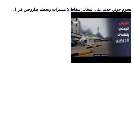
.. هجوم حوثي جديد على المخا.. إسقاط 5 مسيرات وتحطم صاروخين في ا