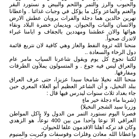
والحبوب والرز والتمر واللحم والبيض و نستورد البقر
والغنم والماعز وكل ما يؤكل في وجبات غذائنا . واعطانا
نهرين خالدين هما دجلة والفرات يرويان عطش الارض
والانسان والنبات والحيوان. ويديمان خضرة البلاد ونقاء
هوائها والان عطشنا ومهددين بالجفاف و ايامنا غبراء
لاتدرك صحواً.
منحنا الله ثروة النفط والغاز وهي كافية لان نتربع قائمة
دول الرخاء والسعادة ..
لكننا نجوع كل يوم ويقول شاعرنا السياب مامر عام
والعراق ليس فيه جوع . و المتسولون يملأون الطرقات
ومفارقها.
منحنا الله نخيلا شامخا سيدا عزيزا، حتى عرف العراق
ببلد النخيل، و أن الشاعر العظيم أبو العلاء المعري حين
جاء بغداد ثلاث سنوات ليدرس فيها قال :
(شربنا ماء دجلة خير ماءٍ
وزرنا سيد الشجر النخيلا)
فصرنا اليوم نستورد التمر من الدول ولا ياكل المواطن
العراقي الا نوعا واحدا من بين 400 نوعاٌ، هو الزهدي
وكان قد تركه اهلنا الاقدمون علفا للحيوان.
واعطانا الله معادن وفلزات وفوسفات وكبريت والمنيوم