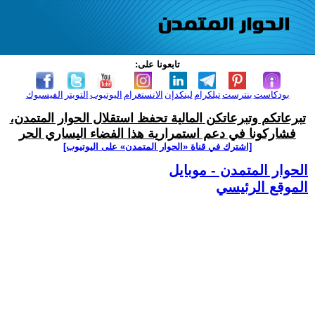
تابعونا على:
بودكاست
بنترست
تيلكرام
لينكدإن
الانستغرام
اليوتيوب
التويتر
الفيسبوك
تبرعاتكم وتبرعاتكن المالية تحفظ استقلال الحوار المتمدن،
فشاركونا في دعم استمرارية هذا الفضاء اليساري الحر
[اشترك في قناة ‫«الحوار المتمدن» على اليوتيوب]
الحوار المتمدن - موبايل
الموقع الرئيسي