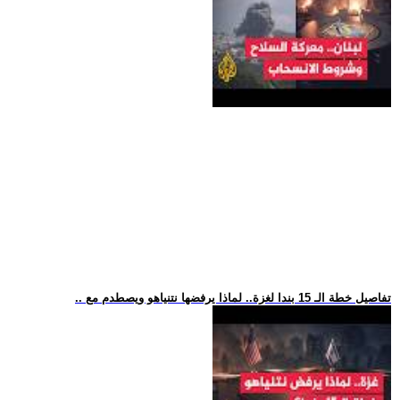
.. تفاصيل خطة الـ 15 بندا لغزة.. لماذا يرفضها نتنياهو ويصطدم مع