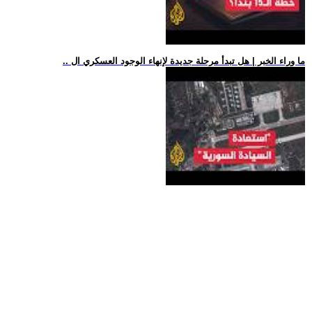
.. ما وراء الخبر | هل تبدأ مرحلة جديدة لإنهاء الوجود العسكري ال