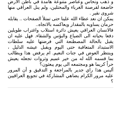
و ذهب ونحاس وعناصر متنوعة هامدة في باطن الارض
خاضعة لقرصنة الغرباء والمحتلين، ولم ينل العراقي منها
شروى نقير .
يمكن ان نعد عطاء الله علينا حتى تمتلأ الصفحات .. يقابله
حرمان يساويه بالمقدار ويعاكسه بالاتجاه..
فالانسان العراقي يعيش دائرة استلاب واغتراب طويلين
دفعا بحياته الى الضياع والبؤس والشقاء. فهل عليه ان
يقبل بالحالة المصطنعة التي فرضتها عليه سلطات
الاستبداد المتعاقبة حتى اليوم ويقبل عيشه الذليل ،
وينتظر العوض في جنات النعيم. ام يرفض هذا ويطالب
بما قسمه الله له من خير عميم وثروات تجعله يعيش
حراً كريما هو ومجتمعه الى يوم يبعثون؟
أليس هذا راي جدير بالمراجعة و التدقيق و أن المرور
عليه مرور الكرام يضاهي المشاركة في تجويع العراقيين
؟