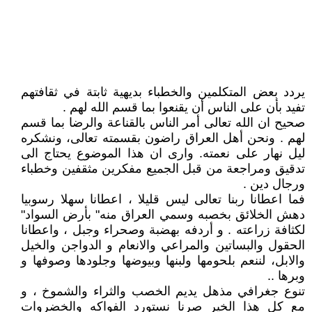
يردد بعض المتكلمين والخطباء بديهية ثابتة في ثقافتهم
تفيد بأن على الناس أن يقنعوا بما قسم الله لهم .
صحيح ان الله تعالى أمر الناس بالقناعة والرضا بما قسم
لهم . ونحن أهل العراق راضون بقسمته تعالى، ونشكره
ليل نهار على نعمته. وارى ان هذا الموضوع يحتاج الى
تدقيق ومراجعة من قبل الجميع مفكرين مثقفين وخطباء
ورجال دين .
فما اعطانا ربنا تعالى ليس قليلا ، اعطانا سهلا رسوبيا
دهش الخلائق بخصبه وسمي العراق منه" بأرض السواد"
لكثافة زراعته . و أردفه بهضبة وصحراء وجبل ، واعطانا
الحقول والبساتين والمراعي والانعام و الدواجن والخيل
والابل، لننعم بلحومها ولبنها وبيوضها وجلودها وصوفها و
وبرها ..
تنوع جغرافي مذهل يديم الخصب والثراء والشموخ ، و
مع كل هذا الخير صرنا نستورد الفواكه والخضروات