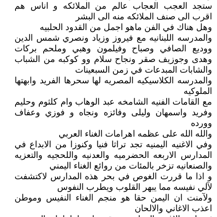
ستجد العجب العجاب عالم من الملائكه و اناس هم
اقرب الى صنف الملائكه منه الى البشر
وهل هناك في الفن ماهو اجمل من القدود الحلبيه
والمدرسه اللبنانيه مع فيروز وزياد ونصري شمس الدين
ووديع الصافي وصباح وفيلمون وهبي وملحم بركات
وهدى وجوزيف صقر ونجاح سلام وو كوكبه من الشباب
والشابات المبدعات في زمن السبعينات
والمدرسه الكلاسيكيه المصريه لها سحرها الفريد وابهتها
الملوكيه
مع القامات الفنيه الشامخه عبد الوهاب وام كلثوم وحليم
وفريد واسمهان وليلى وفائزه ونجاه و فوزي وعفاف
وورده
والله الله على عظمه اهرامات الغناء العربي
وفي الاغنيه اليمنيه تجد تراثا فنيا وكنوزا من الابداع في
المدارس الاربعه الحضرميه والعدنيه واللحجيه والتعزيه
والصنعانيه تزخر بالمئات من روائع الغناء اليمني
و اذا ما قررت الغوص في بحر هذه المدارس لاكتشفت
لآلي نفيسه مما يبهر القلوب ويطرب النفوس
ولآمنت ان اليمن حقا هو منجم الغناء النفيس وموطن
اعذب الاغاني والالحان