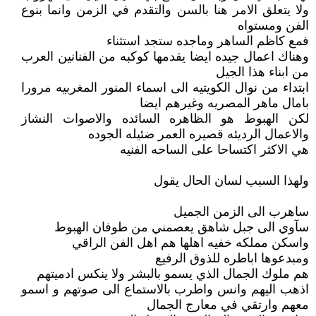
ولا يتعلق الامر هنا بالسن والتقدم في الزمن وانما بنوع
الفن ومستواه
فمع كاظم الساهر وماجده ستجد استثناء
وهناك اعمال جيده ايضا يقدمها كوكبه من الفنانين العرب
من ابناء هذا الجيل
ابتداء من نوال الكويتيه الى اسماء المنور المغربيه مرورا
بامال ماهر المصريه وغيرهم ايضا
لكن الهبوط هو الظاهره السائده والاصوات النشاز
والاعمال الرديئه قصيره العمر ضئيله الجوده
هي الاكثر اكتساحا على الساحه الفنيه
ولهذا السبب لسان الحال يقول
ساهرب الى الزمن الجميل
سآوي الى جبل شاهق يعصمني من طوفان الهبوط
واسكن مملكه خفيه اهلها هم اهل الفن الراقي
ومبدعوها اباطره للذوق الرفيع
هم ملوك الجمال الذي يسمو بالبشر ولا ينكس ادميتهم
اذهب اليهم وانس واطرب بالاستماع الى صوتهم و اسمو
معهم وارتقي في معارج الجمال