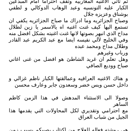
ثم تاتي الاغنيه المغاربيه وتقف احتراما امام المبدعين
الكبار عليه التونسيه وعبد الوهاب الدوكالي و لطفي
بوشناق وعزيزه جلال
وصباح الجزائريه وما ادراك ما صباح الجزائريه يكفي ان
تستمع اليها كيف غنت اغنيه اه يالاسمر يا زين لطلال
مداح الذي انبهر بصوتها لانها غنت اغنيته بشكل افضل منه
وفي الخليج لآلي نفيسه ايضا مع عبد الكريم عبد القادر
وطلال مداح ومحمد عبده
ورباب وغيرهم
وهل تعلم ان غريد الشاطئ هو افضل من غنى اغاني
صباح ووديع الصافي
و هناك الاغنيه العراقيه وعمالقتها الكبار ناظم غزالي و
داخل حسن ويس خضر وسعدون جابر وعارف محسن
وصولا الى الاستثناء المدهش في هذا الزمن كاظم
الساهر
مع احترامي وتقديري لكل المحاولات التي يقدمها هذا
الجيل من شباب العراق
هي روشته فعاله للعلاج من اكتئاب يصيبكم بسبب زمن