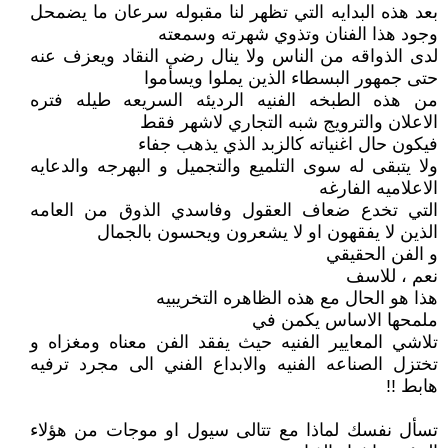
بعد هذه البدايه التي تظهر لنا مقبوله سرعان ما يضمحل
وجود هذا الفنان وتذوي شهرته وسمعته
لدى الذواقه من الناس ولا ينال رضى النقاد ويعزف عنه
حتى جمهور البسطاء الذين يملوا ويسأموا
من هذه الطبخه الفنيه الرديئه السريعه طيله فتره
الاعلان والترويج شبه التجاري لاشهر فقط
فيكون حال اغنياته كالزبد الذي يذهب جفاء
ولا يتبقى له سوى التلميع والتجميل و البهرجه والدعايه
الاعلاميه الفارغه
التي تخدع ضعاف العقول وفاسدي الذوق من العامه
الذين لا يفقهون او لا يشعرون ويحسون بالجمال
و الفن الحقيقي
نعم ، للاسف
هذا هو الحال مع هذه الظاهره التخريبيه
ملمحها الاساس يكمن في
تلاشي المعايير الفنيه حيث يفقد الفن معناه ومغزاه و
تختزل الصناعه الفنيه والابداع الفني الى مجرد ترفيه
هابط !!
تسأل نفسك لماذا مع تتالى سيول او موجات من هؤلاء