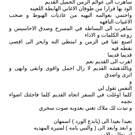
ساهرب الى عوالم الزمن الجميل القديم
الوذ بها فرارا من طوفان الاغاني الهابطه اللعينه
واحتمي بعوالمه البهيه من عاديات الهبوط و صخب
الاغنيات التافهه
ساهرب الى البساطه في المسرح وصدق الاحاسيس و
روعه الكلمات و الاداء
اصنع ثقبا في الزمن و امتطي الته وابحر الى اقصى
نقطه فيه
قديما قديما
اهرب الى القديم نعم
وياللدهشه القديم لا زال اجمل واقوى وابقى وابهى و
اثرى واصدق
و
النفس تقول لي
كلما اوغلت في السفر اتجاه القديم كلما فاجئتك اضواء
نجمه
و تبدت لك ملاك تغني بعذوبه صوت سحري
بعيدا بعيدا الى (يابدع الورد ) اسمهان
و ابعد وابعد الى ( والنبي يامه ) لمنيره المهديه
ان تطلب الامر