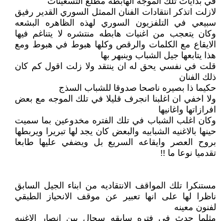
في بدايات تلك الموجه الهابطه مطلع التسعينات
لازلت اتذكر انتقادات الفنان الممثل السوري القدير رفيق
سبيعي في التلفزيون السوري لهذه الظاهره البشعه
وكان يتعجب من اغنيات هابطه منتشره لا يتناغم فيها
الايقاع مع الكلمات والرقص وكلها هبوط في هبوط ومع
هذا يتابعها جيل الشباب وينبهر بها
قلت في نفسي يحق له ان ينتقد ولا زلت اقول كم كان
ذلك الفنان
حكيما ذا بصيره ناصحا صدوقا للشباب السذج
ولا اخفي ان اغلبنا انجرف قليلا في تلك الموجه مع بعض
افرازاتها واغانيها
وكان اغلب الشباب في تلك الفتره مخدوعين بما سميت
حينها بالاغنيه الشبابيه والبعض كان يجد لها تبريرا ويربطها
بروح العصر وايقاعه السريع بل ويضفي عليها طابعا
تقدميا نوعا ما !!
مستنكرا تلك المواقف الانتقاديه من ابناء الجيل السابق
ناظرا لها على انها تعبير عن موقف الانحياز الطبقي
لفنون معينه
مثلما حدث في فتره سابقه سجال بين انصار الاغنيه