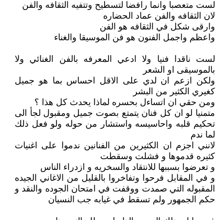
لست متعصبا وانما رافضا لتسطيح وتتفيه الثقافه والفن
لان الثقافه والفن عماد الحضاره
وارقى شكل في الثقافه هو الفن
واعظم واجمل الفنون هو فن الموسيقا والغناء
لست ناقدا فنيا ولا ادعي المعرفه بالفن الغنائي ولا
بالموسيقى او الشعر
ولكن ازعم ان لدي على الاقل احساس بما هو جميل
كغيري الكثير من البشر
ومن حقي ان اتساءل بحسره لماذا يحدث كل هذا ؟
متمنيا لو ان كل فنان يتمتع بصوت جميل ومقبول لجأ الى
تحكيم قلبه واحاسيسه واستشار من حوله ولو فعل ذلك
لما ندم
لانني اجزم ان الكثيرين من الفنانين ندموا على اغنيات
كثيره قدموها و فشلت وسقطت
و تعرضوا بسببها للانتقاد والسخريه و ازدراء الناس
و في المقابل فرحوا وتفاخروا بالقليل من الاغاني الجيده
المقبوله التي صمدت ووقفت في امتحان الجوده والنقد و
حكم الجمهور ولم تسقط في غيابه جب النسيان