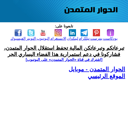
تابعونا على:
بودكاست
بنترست
تيلكرام
لينكدإن
الانستغرام
اليوتيوب
التويتر
الفيسبوك
تبرعاتكم وتبرعاتكن المالية تحفظ استقلال الحوار المتمدن،
فشاركونا في دعم استمرارية هذا الفضاء اليساري الحر
[اشترك في قناة ‫«الحوار المتمدن» على اليوتيوب]
الحوار المتمدن - موبايل
الموقع الرئيسي