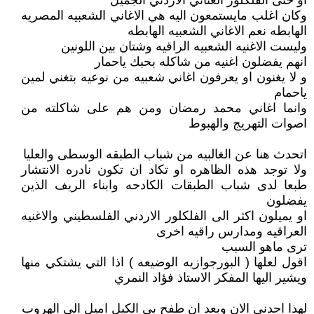
او حتى الفلكلور الغنائي الاردني الجميل
وكان اغلب مايستمعون اليه هي الاغاني الشعبيه المصريه
الهابطه نعم الاغاني الشعبيه الهابطه
وليست الاغنيه الشعبيه الراقيه وشتان بين اللونين
انهم يفضلون اغنيه من شاكله بحبك ياحمار
و لا يغنون او يعرفون اغاني شعبيه من نوعيه بتغني لمين
ياحمام
وانما اغاني محمد رمضان ومن هم على شاكلته من
اصوات التهريج والهبوط
اتحدث هنا عن الغالبيه من شباب الطبقه الوسطى والعليا
ولا توجد هذه الظاهره او تكاد ان تكون نادره الانتشار
طبعا لدى شباب الطبقات الكادحه وابناء الريف الذين
يفضلون
او يميلون اكثر الى الفلكلور الاردني الفلسطيني والاغنيه
العراقيه ومدارس راقيه اخرى
ترى ماهو السبب
اقول لعلها ( البورجوازيه الوضيعه ) اذا التي يشتكي منها
ويشير اليها المفكر الاستاذ فؤاد النمري
لهذا اجدني الان وبعد ان طفح بي الكيل اميل الى الهروب