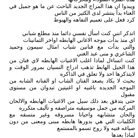
ويبدوا ان هذا المزاج الجديد الباحث عن ما هو جميل في
الغناء بدأ ينتشر لدى الكثير من الناس
كرد فعل على تعميم التفاهه والهبوط
اتذكر انني كنت اسأل نفسي دائما منذ مطلع شبابي
اي منذ بدأت موجه الاغاني الهابطه اواخر الثمانينات
والتي بدأت مع فنانين شباب امثال سيمون وحميد
الشاعري و منى عبد الغني
كنت اتساءل لماذا اغلب الاغنيات الهابطه لاي فنان من
هذا الجيل الهابط تذهب ادراج النسيان بمرور الوقت و
لايتذكرها احد ولا تعلق في الذاكره
بحيث لا يكاد يصعد الفنان الشاب او الفنانه الشابه من
الموجه الجديده باغنيه او اغنيتين تبدوان من مستوى
مقبول
حتى يتدفق بعد ذلك سيل من الاغنيات الهابطه والالحان
المركبه من جمل موسيقيه متراصفه و تآليف متكرره
والحان متشابهه واحيانا مسروقه وغير متسقه مع
الكلمات التي هي بدورها هابطه مبنى ومعنى من دون
صياغه فنيه ولا روح تسمو بالمستمع
لماذا بعدها