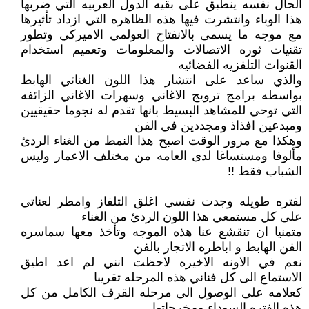
الحال نفسه ينطبق على بقيه الدول العربيه التي ضربها
هذا الوباء وانتشرت فيها هذه الظاهره التي ازداد تأثيرها
مع موجه ما يسمى بالانفتاح العولمي الاميركي وتطور
تقنيات ثوره الاتصالات والمعلومات وتعميم استخدام
القنوات التلفزيه الفضائيه
والذي ساعد على انتشار هذا اللون الغنائي الهابط
بواسطه برامج ترويج الاغاني وسهرات الاغاني الزائفه
التي توحي للمشاهد البسيط بانها تقدم له نجوما حقيقيين
ومبدعين افذاذ ومجددين في الفن
وهكذا مع مرور الوقت اصبح هذا النمط من الغناء الردئ
مألوفا ومستساغا لدى العامه من مختلف الاعمار وليس
الشباب فقط !!
لفتره طويله وجدت نفسي اغلق التلفاز وامطر لعناتي
على كل مستمعي هذا اللون الردئ من الغناء
متمنيا ان تنقشع عنا هذه الموجه وتأخذ معها سماسره
الفن الهابط و اباطره الاتجار بالفن
نعم في الاونه الاخيره لاحظت انني لم اعد اطيق
الاستماع الى كل فناني هذه المرحله تقريبا
كعلامه على الوصول الى مرحله القرف الكامل من كل
هذه الفتره السوداء ومخرجاتها