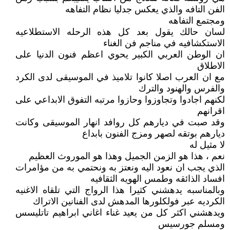
الفن التافه والذي يعكس جدليا نظام التفاهه
ومجتمع التفاهه
لسان حالك يقول بعد كل هذه الرحله الاستطلاعيه
الاستكشافيه في مناجم فن الغناء
ان الوطن العربي الكبير يحوي اعظم فنون الدنيا على
الاطلاق
مع ان العرب اصلا كانوا تلاميذ في الموسيقى لدى الكرد
والفرس والهنود والترك
لكنهم اجادوا وتجاوزوا وحازوا مرتبه التفوق الابداعي على
اقرانهم
وقد صبت في ديارهم كل روافد انهار الموسيقى وكانت
ديارهم بوتقه لصهر ومزج الفنون بابداع
لا مثيل له
نعم ، هذا هو الزمن الجميل وهذا هو الموروث العظيم
الذي يجب ان نعود اليه ونعتز به ونحتمي به من مؤامرات
افساد الذائقه وطمس الهويه الثقافيه
وبالمناسبه يدهشني كثيرا هذا الرواج التي تلقاه الاغنيه
الكرديه عبر فولكلورها المدهش لدى الفنانين الاتراك
ويدهشني اكثر كل من يعيد غناء اغاني ابراهيم تاتليسس
ومسلم جورسيس