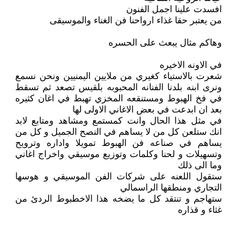
افسدت علينا اجمل الفنون
من يعتبر حقا غذاء ارواحنا فن الغناء والموسيقى
وهاكم مثال يبعث على الحسره
في الاونه الاخيره
شعرت بالاستياء كغيري من ملايين اليمنيين ونحن نسمع
ونرى ابنه بلدنا الفنانه المحبوبه بلقيس تصعد ثم تسقط
في فخ الهبوط ومستنقعه المخزي تهبط في اغان كثيره
بعد ان ابدعت في بعض الاغاني الاولى لها
في مثل هذا الحال وانت كمستمع ومشاهد ومتابع لابد
انك ستلعن كل من لا يساهم في النصح الجميل و كل من
يساهم في صناعه فن الهبوط تمويلا واداره وترويح
وتسهيلات و لحنا وكلمات وتوزيع موسيقي واخراج اغاني
وما الى ذلك
ستقول اللعنه على شركات الفن الموسيقي و هوسها
التجاري ومنطقها الراسمالي
ستهاجم و تنتقد كل ما يضخه هذا الاخطبوط الردئ من
غثاء و قذاره