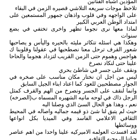
المؤدين اشباه الفنانين
تلاحظ موجات سريعه التلاشي قصيره الزمن في البقاء
على الواجهه وفي قلوب واذهان جمهور المستمعين على
امتداد الوطن العربي الكبير
لماذا معها نرى نجوما تظهر واخرى تختفي في بضع
سنوات
وهكذا هي اسئله تتكاثر مليئه بالحيره واليأس و يصاحبها
شعور القرف ترحل معنا نصطحبها في عقولنا وقلوبنا ك
هواجس وهموم حتى الزمن القريب لتزداد هجوما والحاحا
علينا حتى لنكاد نصرخ
ونقف على جسر في شاطئ بحري
ليس من اجل ان نختار مكان مناسب على صخره في
الجوار مصطحبين للعود كما اعتاد ابناء الجيل السابق
وانما لنقف على الجسر ونصرخ من الهم والقرف كمثل
الرجل ذاك في لوحه مانيه الشهيره المسماه ب(الصرخه)
نعم ، وهذا هو الحال السئ الذي وصلنا اليه
حيث لم يتبق لنا شئ ذو قيمه جماليه واصاله في المحيط
الثقافي الاعلامي الفاسد وفي الميديا بكل انواعها
ووسائطها
لقد افسدت العولمه الاميركيه علينا واحدا من اهم عناصر
حياتنا الروحيه الثقافيه