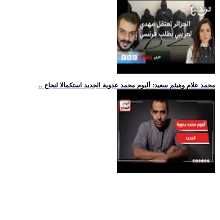
.. محمد علام وهيثم سعيد: ألبوم محمد عدوية الجديد استكمالا لنجاح