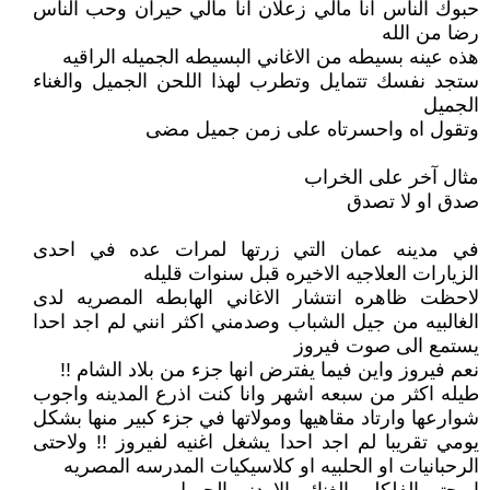
حبوك الناس انا مالي زعلان انا مالي حيران وحب الناس
رضا من الله
هذه عينه بسيطه من الاغاني البسيطه الجميله الراقيه
ستجد نفسك تتمايل وتطرب لهذا اللحن الجميل والغناء
الجميل
وتقول اه واحسرتاه على زمن جميل مضى
مثال آخر على الخراب
صدق او لا تصدق
في مدينه عمان التي زرتها لمرات عده في احدى
الزيارات العلاجيه الاخيره قبل سنوات قليله
لاحظت ظاهره انتشار الاغاني الهابطه المصريه لدى
الغالبيه من جيل الشباب وصدمني اكثر انني لم اجد احدا
يستمع الى صوت فيروز
نعم فيروز واين فيما يفترض انها جزء من بلاد الشام !!
طيله اكثر من سبعه اشهر وانا كنت اذرع المدينه واجوب
شوارعها وارتاد مقاهيها ومولاتها في جزء كبير منها بشكل
يومي تقريبا لم اجد احدا يشغل اغنيه لفيروز !! ولاحتى
الرحبانيات او الحلبيه او كلاسيكيات المدرسه المصريه