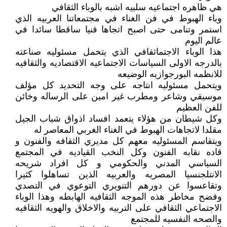
هي ظاهره اجتماعيه سلبيه اشبه بالوباء الثقافي
وباء الهبوط في فن الغناء في مجتمعاتنا العربيه الذي
استمر وتنامى حتى اصبح اتجاها فنيا ساقطا سائدا في
عالم اليوم
هذا الوباء الاجتماثقافي الذي يتحمل مسئوليه صناعته
بالدرجه الاولى السياسات الاجتماعيه الاقتصاديه والثقافيه
للانظمه البورجوازيه الوضيعه
ويتحمل مسئوليه انتاجه على وجه التحديد كل مؤلف
موسيقي وشاعر ومطرب غير امين على الرساله وخائن
للفن العظيم
وكل شيطان من هؤلاء يتعمد افساد اذواق شباب الجيل
مقلدا لاتجاهات الهبوط في الغناء الغربي المعاصر له
ويتقاسم المسئوليه معهم كل مديري الثقافه والفنون و
قاده نقابه الفنون وكل النخب القياديه في المجتمع
السياسي المدني والحكومي و كل افراد شريحه
الانتلجنسيا المصريه والعربيه الذين تساهلوا كثيرا
وتقاعسوا عن دورهم التنويري التوعوي في التصدي
وفضح مخاطر هذه الموجه الثقافيه الهابطه وهذا الوباء
الاجتماعي الثقافي على التربيه والاخلاق والهويه الثقافيه
والصحه النفسيه للمجتمع