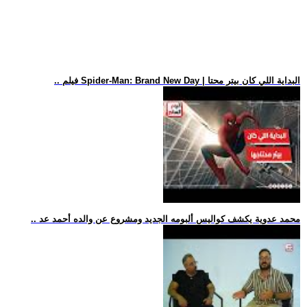
.. فيلم Spider-Man: Brand New Day | البداية اللي كان بيتر محتا
.. محمد عدوية يكشف كواليس ألبومه الجديد ومشروع عن والده أحمد عد