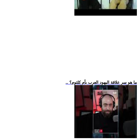
.. ما هو سر علاقة اليهود العرب بأم كلثوم؟