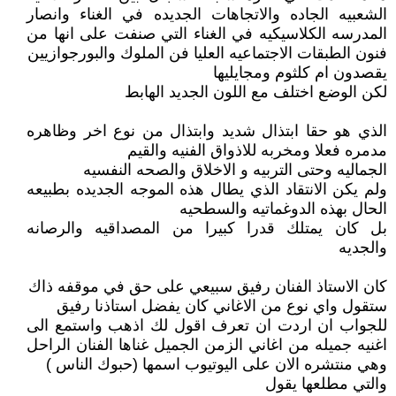
الشعبيه الجاده والاتجاهات الجديده في الغناء وانصار
المدرسه الكلاسيكيه في الغناء التي صنفت على انها من
فنون الطبقات الاجتماعيه العليا فن الملوك والبورجوازيين
يقصدون ام كلثوم ومجايليها
لكن الوضع اختلف مع اللون الجديد الهابط
الذي هو حقا ابتذال شديد وابتذال من نوع اخر وظاهره
مدمره فعلا ومخربه للاذواق الفنيه والقيم
الجماليه وحتى التربيه و الاخلاق والصحه النفسيه
ولم يكن الانتقاد الذي يطال هذه الموجه الجديده بطبيعه
الحال بهذه الدوغماتيه والسطحيه
بل كان يمتلك قدرا كبيرا من المصداقيه والرصانه
والجديه
كان الاستاذ الفنان رفيق سبيعي على حق في موقفه ذاك
ستقول واي نوع من الاغاني كان يفضل استاذنا رفيق
للجواب ان اردت ان تعرف اقول لك اذهب واستمع الى
اغنيه جميله من اغاني الزمن الجميل غناها الفنان الراحل
وهي منتشره الان على اليوتيوب اسمها (حبوك الناس )
والتي مطلعها يقول