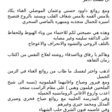
ومع روائع داوود حسني وعثمان الموصلي الغناء يكاد
يلامس القمه يلامس شغاف القلب ويستبد بالروح فتصبح
اسيره للجمال منجذبه ومنبهره بالماضي السحري
وهذه هي نصيحتي لكم للاحتماء من وباء الهبوط وللحفاظ
على الذائقه سليمه وغير مصابه
بالتلف الروحي والتشوه والانحراف والاعوجاج
وهاكم يا رفاق ويااصدقاء روشته لعلاج النفس من اكتئاب
زمان التفاهه
اذهب واختر لنفسك ما طاب من روائع الغناء في الزمن
الجميل
ومع فيروز وصباح واغانيهما الفيلمونيه (نسبه الى شيخ
الملحنين فيلمون وهبي ) على مقام الراست ستجد
اعذب واروع الاغاني الرومانسيه الجميله
وفي المدرسه الحلبيه مع روائع صباح فخري وصبري
المدلل ومحمد خيري وغيرهم
وفي عاصمه فنون الشرق حلب الشهباء