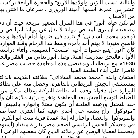
والثالثة "لست البرّين وأولادها الأربع" والحجرة الرابعة ترك
من الأطفال.
لم تكن حياة "أنور" في هذا المنزل الصغير مريحة حيث أن دخل
مضحيعه أن يرى أمه في مهانة لا تقل عن مهانة أبيها في زمن
(محمد محمد الساداتي) لا يتردد في ضربها أمام أولادها وأمه
فأصبح منيوذا لا يهتم أحد بأمره وسط هذا الزحام وقلّة الموارد 
كان "أنور" يتبع خطوات أخيه "طلعت" التعليمية، واثناء دراسته
1936م مع بريطانيا، وبمقتضى هذه المعاهدة حصلت مصر على
فاصرا على أبناء الطبقة العليا،
استعان والده "محمد محمد الساداتي" بعلاقته القديمة بالدك
بمستشفي الجيش البريطاني بالقاهرة، وحصل منه علي بطافة تزك
الضباط لتوسع الجيش بعد المعاهدة وتخرج برتبة ملازم ثان وألحق يسلاح المشاة 1938م. تم تعي
حبه للتمثيل ورغبته الملحة أن يكون ممثلا وانبهاره بالجيش 
"مونوكول" راح يضعه على إحدى عينية كما اشترى عصا صغي
والمونوكول والعصا، واختار له إبنة عمدة قرية ميت ابو الكوم وا
في معسكر الجيش الرئيسي لصعيد مصر بقرية منقباد (أسيوط) إل
وتحمسا لقضايا الوطن عن زملائه الذين كان ينقصهم الوعي ا