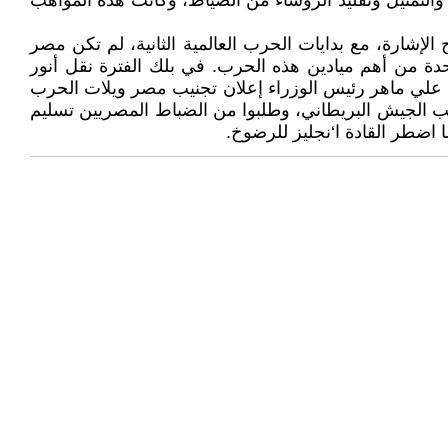
والتمثيل وتقليد الرؤساء من الضياط، وكانت هذه المواهب
رقة إشارة بمدرسة الإشارة بالمعادي، في عام 1940م نقل أنور إلي سلاح الإشارة، مع بدايات الحرب العالمية الثانية، لم تكن مصر
دة من أهم ميادين هذه الحرب. في بلك الفترة نقل أنور
 علي ماهر رئيس الوزراء إعلان تجنيب مصر ويلات الحرب
ب الجيش البريطاني، وطلبوا من الضباط المصريين تسليم
 اضطر القادة ا‘نجليز للرضوخ.