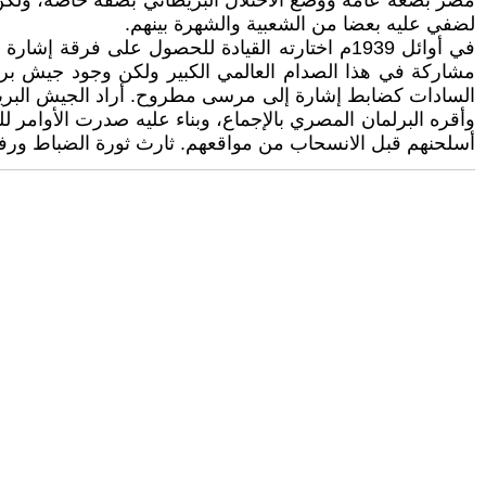
مصر بصغة عامة ووضع الاحتلال البريطاني بصفة خاصة، ولكن ا
لضفي عليه بعضا من الشعبية والشهرة بينهم.
مشاركة في هذا الصدام العالمي الكبير ولكن وجود جيش بري
السادات كضابط إشارة إلى مرسى مطروح. أراد الجيش البريط
وأقره البرلمان المصري بالإجماع، وبناء عليه صدرت الأوا
أسلحنهم قبل الانسحاب من مواقعهم. ثارث ثورة الضباط ورفضوا