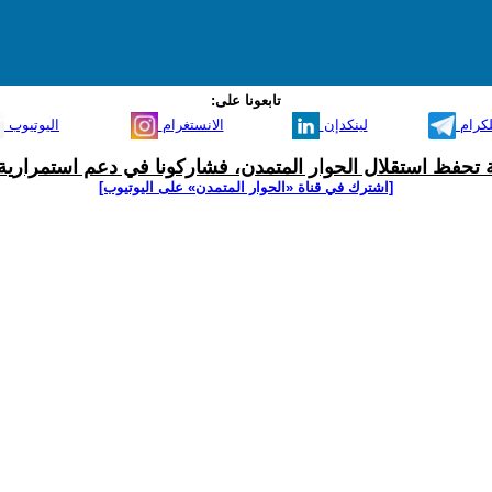
تابعونا على:
لكرام
لينكدإن
الانستغرام
اليوتيوب
ية تحفظ استقلال الحوار المتمدن، فشاركونا في دعم استمرارية 
[اشترك في قناة ‫«الحوار المتمدن» على اليوتيوب]