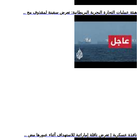
.. هيئة عمليات التجارة البحرية البريطانية: تعرض سفينة لمقذوف مج
.. نافذة عسكرية | تعرض ناقلة إماراتية للاستهداف أثناء عبورها مض