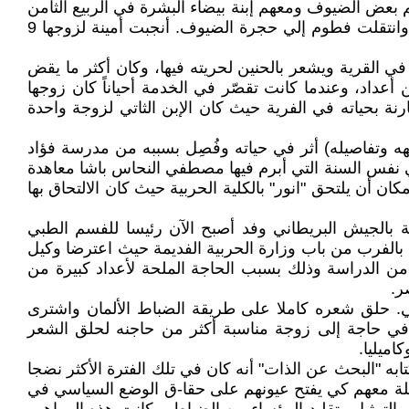
هم بعض الضيوف ومعهم إبنة بيضاء البشرة في الربيع الثامن
عشر من عمرها اسمها "أمينة الوروري"، سرعان ما افتتن بها رب الأسرة وتزوجها، واحتلّت الحجرة الأولي مع رب الأسرة وانتقلت فطوم إلي حجرة الضيوف. أنجبت أمينة لزوجها 9
في القرية ويشعر بالحنين لحريته فيها، وكان أكثر ما يقض
عداد، وعندما كانت تقصّر في الخدمة أحياناً كان زوجها
رنة بحياته في الفرية حيث كان الإبن الثاتي لزوجة واحدة
كنهه وتفاصيله) أثر في حياته وفُصِل بسببه من مدرسة فؤاد
 بمدرسة أهلية. وظل أنور يعاني من الفقر والحياة الصعبة إلى أن استطاع إنهاء دراسته الثانوية سنة 1936م في نفس السنة التي أبرم فيها مصطفي النحاس باشا معاهدة
 أن يلتحق "انور" بالكلية الحربية حيث كان الالتحاق بها
ية بالجيش البريطاني وفد أصبح الآن رئيسا للفسم الطبي
 بالفرب من باب وزارة الحربية الفديمة حيث اعترضا وكيل
 من الالتحاق بالكلية الحربية عام 1937م وتخرج بعد تسعة شهور من الدراسة وذلك بسبب الحاجة الملحة لأعداد كبيرة من
ماني. حلق شعره كاملا على طريقة الضباط الألمان واشترى
في حاجة إلى زوجة مناسبة أكثر من حاجنه لحلق الشعر
اميليا.
ه "البحث عن الذات" أنه كان في تلك الفترة الأكثر نضجا
يلة معهم كي يفتح عيونهم على حقا-ق الوضع السياسي في