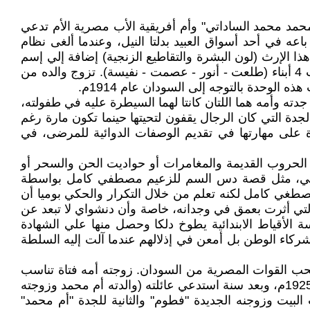
 ولد في قرية ميت ابو الكوم منوفية في ديسمبر 1918م، لأب مصري هو "محمد محمد الساداتي" وأم أفريقية الأب مصرية الأم تدعي
اعه في أحد أسواق العبيد بدلتا النيل، وعندما ألغى نظام
هذا الإرث (لون البشرة والتقاطيع الزنجية) إضافة إلي إسم
العائلة (الساداتي) مسببة للكثير من التعقيدات الدفينة في أعماق وجدان "أنور السادات". أنجبت "ست البرين" والدة السادات 4 أبناء (طلعت - أنور - عصمت - نفيسة). تزوج والده من
لوحدة بالتوجه إلى السودان عام 1914م.
ته وأمه هما اللتان كانتا لهما السيطرة عليه في طفولته،
دة التي كان الرجال يقفون لتحيتها حينما تكون مارة رغم
اوة على مهارتها في تقديم الوصفات الدوائية للمرضى، في
ثر الحروب القديمة والمغامرات أو حواديت الحن والسحر أو
الوطني، مثل قصة دس السم للزعيم مصطفي كامل بواسطة
صطغي كامل لكنه تعلم من خلال التكرار والحكي بوميا أن
لتي أثرت بعمق في وجدانه، خاصة وأن دنشواي لا تبعد عن
ة الأقياط الابندائية يطوخ دلكا وحصل منها علي الشهادة
 شركاء الوطن بل أمعن في إذلالهم عندما آلت إليه السلطة
ثر اغتيال السير لي ستاك (20 نوفمبر 1924م) وما ترتب عليه من سحب القوات المصرية من السودان. زوجته أمه فتاة تناسب
الحياة القاهرية وإسمها "فطوم". إنتقل "محمد محمد الساداتي" وزوجته الثانية "فطوم" الي شقته الجديدة بكوبري الفبة سنة 1925م، وبعد سنة استدعي عائلته (والدته أم محمد وزوجته
بيت وزوجنه الجديدة "فطوم" والثانية للجدة "أم محمد"