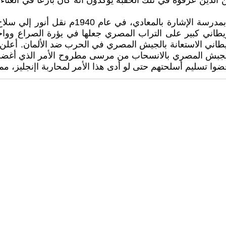
لذين عرفوه في تلك الحقبة يؤكدون أنه كان بارعا في الغناء 
في أوائل 1939م اختارته القيادة للحصول على ف
طاني كبير على التراب المصري جعلها في يؤرة الصراع وواح
اني الاستعانة بالجيش المصري في الحرب ضد الألمان. أعلن
مر للجبش المصري بالانسحاب من مرسى مطروح الأمر الذي أغض
 تسليم أسلحتهم حتى لو أدى هذا الأمر لمحاربة اإنجليز، مما