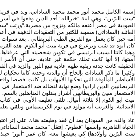
"ست البرّين"، وهي ابنة "خيرالله" أحد الذين وقعوا في أسر 
العبودية في مصر أعتقه مالكه وتزوج من مصرية."ورثت "ست البر
أمه حين كان يعمل مع الفريق الطبي البريطاني . بعد سنوات قلي
كان أبوه قد شب وترعرع في قرية ميت أبو الكوم. هذه القرية ا
وهما كانتا السبب الرئيسي في تكوين شخصيته التي عرفناها. ف
أميتها، إلا أنها كانت تملك حكمة غير عادية، حتى أن الأسر
الحقيفة كانت جدنه ريفية طيبة عادية تبيع اللبن والزيد في الفر
وكثيرا ما ذكر السادات بإلحاح أن والدته وحدته كانتا تحكيان
الأساطير المألوفة التي تحكيها الأمهات بل كانت قصصا و
البريطانيين الذين ارادوا وضع نهابة لنضاله ضد الاستعمار 
الاستعمار سيئ والبريطانيين أشرار يقتلون المناضلين بالس
ميت ابو الكوم إلا بثلاثة أميال. تلقى تعليمه الأولي في كت
الابتدائية. والغريب أنه مولود في يوم الكريسماس وتلقي تعلي
!!
ست البرّين وأولادها) كي يعيشوا معه، كان عمر "أنور" حي