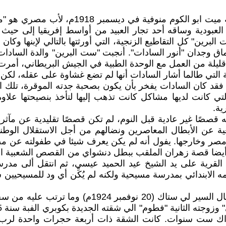
إسمه الكامل محمد أنور محمد محمد الساداتي،
العبودية وساقه أحد تجار العبيد من أواسط إفريقيا إلى حيث ب
ين" كل التقاطيع الزنجية، التي أورثتها بالتالي لإبنها وكان 
لة من العمل مع الوحدة الطبية في الجيش البريطاني، أمرت هذه ا
لتي طالما أشار السادات أنها لم تضع غشاوة على عقله، لكن جد
قد كان السادات يفخر بأن يكون بصحبة جدته الموقرة، تلك الج
 التي كانت لديها مشاكل كانت تذهب إليها لتأخذ بنصيحتها عل
ية.
 له قصصًا غير عادية قبل النوم، لم تكن قصصًا تقليدية عن مآ
افعية عن الأبطال المعاصرين ونضالهم من أجل الاستقلال 
في مصر وخارجها. يفول أنه لم يكن يعرف شيئا في طفولته عن م
م. أيضا قصة زهران الملقب ببطل دنشواي من القصص الشعبية ا
اب القرية على يد الشيخ عيد الحميد عيسى، ثم انتقل ألى مدرس
مه الابندائي بمدرسة مسيحية ولكنه لم يُكِّن أي ود للمسيحيين
عاد والده من السودان بعد أن فقد وظيفته هناك علي إ
نذاك ست سنوات. كانت الشقة ذات أربعة حجرات واحدة لرب ال