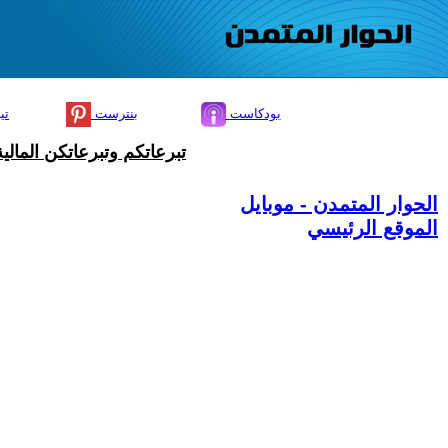
بودكاست
بنترست
تي
تبرعاتكم وتبرعاتكن المال
الحوار المتمدن - موبايل
الموقع الرئيسي