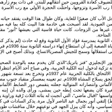
ت للضيوف كعادة القرويين حين انتقالهم للبندر. في ذات يوم زار
 الأب كان صغيرًا للغاية، وكان طوال هذا الوقت يفتقد حياته 
 العبودية. لقد أصبحت هي خادمة هذا البيت كله بما فيه من أ
 غيرها من الزوجات. كانت حياة قاسية التي بعيشها "أنور" مفا
المتاحة.
 الثانوية يمدرسة فؤاد الأول الثانوية وقع له حادث (لم يذكر 
الأول، فالتحق
 استفلالها وسمح للجيش المصريالاتساع، وبذلك أصبح في الإمكان
تور الإنجليزي "فنز باتريك"الذي كان يخدم معه بالوحدة الصح
ية لدخول ابنه الكلية الحربية، وفي صباح أحد الأيام انتظرا
الوزارة قبل دخولة وفدما له بطاقة التزكية وبذلك تمكن
ينه بمعسكر منقباد جنوب مصر.
الألماني وانتصاراته المتوالية جعلته يتفمص دور الضابط الأل
رة كان يضعها تحت إبطه حين يمشى، ورأى والده أن إبنه 
سمها "اقبال ماضي"، التي أنجبت له بناته الثلاث رُقية وراوية وك
تقي أنور بجمال عيد الناصر لأول مرة. يذكر السادات في كتاب
لسياسي، وأنه كان يبزل الجهد في توعيتهم خلال مناقشات طو