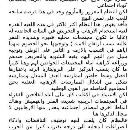
كوباء اجتماعي
لكن النظام المغرور والمأزوم وجد في هذا فرصه سانحه
للعب على نفس النهج
فأخذ يغوص هذا النظام اكثر فاكثر في هذه اللعبه القذره
لعبه استخدام الارهاب و التحريض في البيئات الحاضنه له
(غالبا ما تكون مجتمعات محليه فقيره وشديده الفقر
عاليه نسب ارتفاع الاميه ) وتوجيهها نحو الخصوم متهما
اياهم في التسبب بالازمه و التآمر على الوطن وتوجيه
سيل من التهم اليهم بغيه التشويه والتحريض ضدهم
وزراعه كراهيه ابناء المجتمعات الحواضن لهم وهنا كثيرا
ما كان ينصب التركيز على البروليتاريا الرثه باعتبارها
افضل وسط حاضن لممارسه العنف المبتذل وممارسه
شكل من اشكال الممارسات الارهابيه العنفيه بحق
المجاميع المناضله من القوى الوطنيه
لكن الاعتماد في الاغلب كان على ابناء الفلاحين الفقراء
في المجتمعات الريفيه شديده الفقر والتهميش وهناك
انماطا اخرى لمصادر اجتماعيه ينحدر منها الارهابيون لا
مجال لذكرها هنا
فالنظام كان يلعب لعبه توظيف التناقضات واذكاء
الصراعات المحليه الى درجه تقترب كثيرا من الحرب