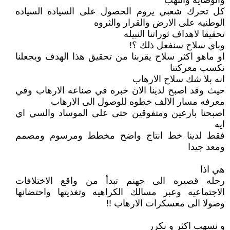
والوصايه والنهب
كل تحرك شعبي يروم الحصول على السياده السياده
الوطنيه على الارض والقرار والثروه
تحقيقا لاهداف ثوراتنا النبيله
وباي سلاح سنفعل ذلك ؟!
او ماهو اكثر سلاح يقربنا من تحقيق هذا الهدف ويجعلنا
نكسب معركتنا
انه بلا شك سلاح الارهاب
حيث وقد اصبح لدينا الان خبره في صناعه الارهاب وفي
معرفه مسار الالف خطوه للوصول الى الارهاب
اصبحنا بارعين ومتفوقين حتى على الموساد والسي اي
ايه
فقط لدينا خط انتاج واضح مخطط ومرسوم ومصمم
ومعد جيدا
هي اذا
رحله قصيره الى جهنم تبدأ من واقع الاختلافات
الاجتماعيه وعبر مسالك الكراهيه وتغذيتها واحتضانها
وصولا الى معسكرات الارهاب !!
و نسهب اكثر و نكرر