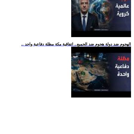
.. الهجوم ضد دولة هجوم ضد الجميع.. اتفاقية مكة مظلة دفاعية واحد