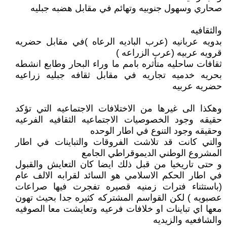
صحاري وسهول جنوبيه وتهائم في مقابل هضبه جبليه
والثقافيه
بدويه عربانيه (عرب الباديه الرعاه )في مقابل حضريه
قرويه عربيه (عرب الزراعه )
ثقافات ساحليه متأثره بامم ما وراء البحار وطابع انشطه
بحريه خدميه تجاريه في مقابل ثقافه جبليه زراعيه
حضريه عربيه
وهكذا الى غيرها من الاختلافات الاجتماعيه التي تؤكد
حقيقه وجود الخصوصيات الاجتماعيه الثقافيه الفرعيه
وحقيقه وجود التنوع في اطار الوحده
والتي كانت قد تلاشت الفروقات والتباينات في اطار
المشروع الوطني الديموقراطي الجامع
و حتى تاريخيا من قبل ذلك ايضا كان التعايش والقبول
في اطار الحكم الاسلامي هو السائد لقرابه الالف عام
(باستثناء فترات زمنيه قصيره تفجرت فيها صراعات
عصبويه ) لكن القواسم المشتركه كثيره جدا بحيث تهون
معها اي تباينات او خلافات فرعيه وتعايشت معا الصوفيه
والشافعيه والزيديه