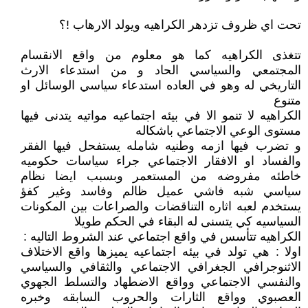
تحت اي ظروف تزدهر الكراهيه ويولد الارهاب !؟
تتغذى الكراهيه كما هو معلوم من واقع الانقسام
المجتمعي والسياسي الحاد و من استدعاء الارث
التاريخي له وهو في العاده استدعاء سياسي الوسائل او
متنوع
الكراهيه لا تنمو الا في بيئه اجتماعيه مواتيه يتدنى فيها
مستوى الوعي الاجتماعي باشكاله
و تضرب فيها ازمه وطنيه شامله يستفحل فيها الفقر
والفساد او الافقار الاجتماعي جراء سياسات حكوميه
خاطئه مفروضه من المستعمر وبسبب ايضا نظام
سياسي شبه فاشي عميل ظالم وفاسد وغير كفؤ
يستخدم لعبه اثاره التناقضات والصراعات بين المكونات
السياسيه كي يتسنى له البقاء في الحكم طويلا
الكراهيه تتأسس في واقع اجتماعي عند الشروط التاليه :
اولا : هي تولد في بيئه اجتماعيه يميزها واقع الاختلاف
الاثنوجرافي الجغرافي الاجتماعي والثقافي والسياسي
والنفسي الاجتماعي وواقع الاضطهاد والتسلط الجهوي
العصبوي وواقع الثارات والحروب السابقه وخبره