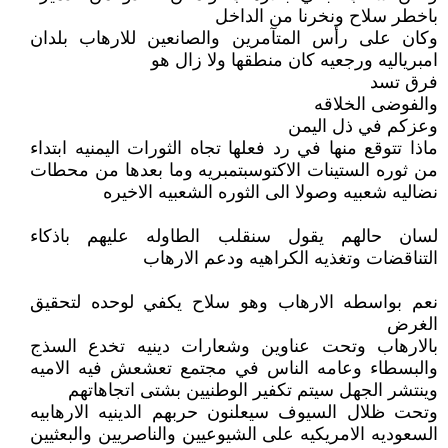
باخطر سلاح ونخرنا من الداخل
وكان على رأس المتآمرين والصانعين للارهاب بلدان
امبرياليه ورجعيه كان منطقها ولا زال هو
فرق تسد
والفوضى الخلاقه
وعزكم في ذل اليمن
ماذا تتوقع منها في رد فعلها تجاه الثورات اليمنيه ابتداء
من ثوره الستينات الاكتوسبتمبريه وما بعدها من محطات
نضاليه شعبيه وصولا الى الثوره الشعبيه الاخيره
لسان حالهم يقول سنقلب الطاوله عليهم باذكاء
التناقضات وتغذيه الكراهيه ودعم الارهاب
نعم بواسطه الارهاب وهو سلاح يكفي لوحده لتحقيق
الغرض
بالارهاب وتحت عناوين وشعارات دينيه تخدع السذج
والبسطاء وعامه الناس في مجتمع تعشعش فيه الاميه
وينتشر الجهل سيتم تكفير الوطنيين بشتى اتجاهاتهم
وتحت ظلال السيوف سيعلنون حربهم الدينيه الارهابيه
السعوديه الامريكيه على الشيوعيين والناصريين والبعثيين