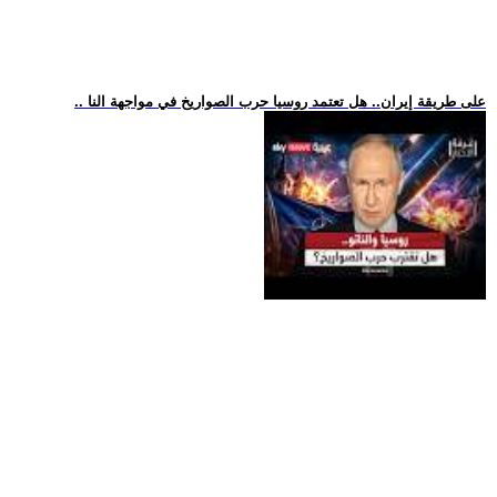
.. على طريقة إيران.. هل تعتمد روسيا حرب الصواريخ في مواجهة النا