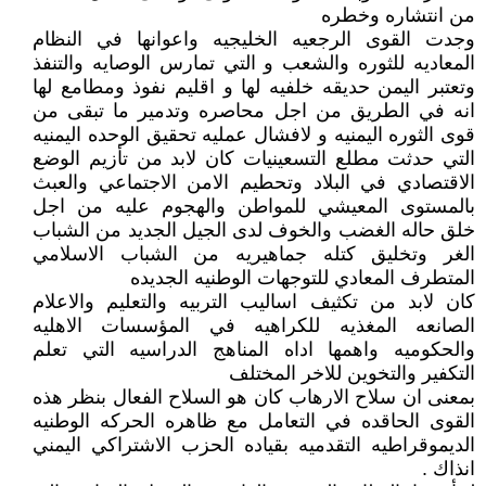
من انتشاره وخطره
وجدت القوى الرجعيه الخليجيه واعوانها في النظام
المعاديه للثوره والشعب و التي تمارس الوصايه والتنفذ
وتعتبر اليمن حديقه خلفيه لها و اقليم نفوذ ومطامع لها
انه في الطريق من اجل محاصره وتدمير ما تبقى من
قوى الثوره اليمنيه و لافشال عمليه تحقيق الوحده اليمنيه
التي حدثت مطلع التسعينيات كان لابد من تأزيم الوضع
الاقتصادي في البلاد وتحطيم الامن الاجتماعي والعبث
بالمستوى المعيشي للمواطن والهجوم عليه من اجل
خلق حاله الغضب والخوف لدى الجيل الجديد من الشباب
الغر وتخليق كتله جماهيريه من الشباب الاسلامي
المتطرف المعادي للتوجهات الوطنيه الجديده
كان لابد من تكثيف اساليب التربيه والتعليم والاعلام
الصانعه المغذيه للكراهيه في المؤسسات الاهليه
والحكوميه واهمها اداه المناهج الدراسيه التي تعلم
التكفير والتخوين للاخر المختلف
بمعنى ان سلاح الارهاب كان هو السلاح الفعال بنظر هذه
القوى الحاقده في التعامل مع ظاهره الحركه الوطنيه
الديموقراطيه التقدميه بقياده الحزب الاشتراكي اليمني
انذاك .