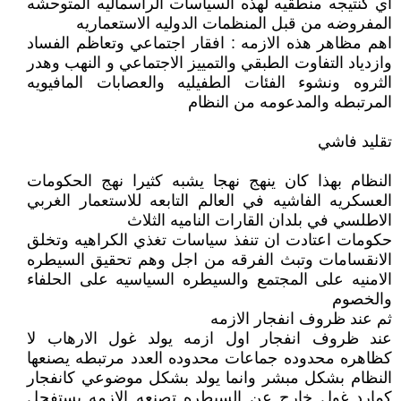
اي كنتيجه منطقيه لهذه السياسات الراسماليه المتوحشه
المفروضه من قبل المنظمات الدوليه الاستعماريه
اهم مظاهر هذه الازمه : افقار اجتماعي وتعاظم الفساد
وازدياد التفاوت الطبقي والتمييز الاجتماعي و النهب وهدر
الثروه ونشوء الفئات الطفيليه والعصابات المافيويه
المرتبطه والمدعومه من النظام
تقليد فاشي
النظام بهذا كان ينهج نهجا يشبه كثيرا نهج الحكومات
العسكريه الفاشيه في العالم التابعه للاستعمار الغربي
الاطلسي في بلدان القارات الناميه الثلاث
حكومات اعتادت ان تنفذ سياسات تغذي الكراهيه وتخلق
الانقسامات وتبث الفرقه من اجل وهم تحقيق السيطره
الامنيه على المجتمع والسيطره السياسيه على الحلفاء
والخصوم
ثم عند ظروف انفجار الازمه
عند ظروف انفجار اول ازمه يولد غول الارهاب لا
كظاهره محدوده جماعات محدوده العدد مرتبطه يصنعها
النظام بشكل مبشر وانما يولد بشكل موضوعي كانفجار
كمارد غول خارج عن السيطره تصنعه الازمه يستفحل