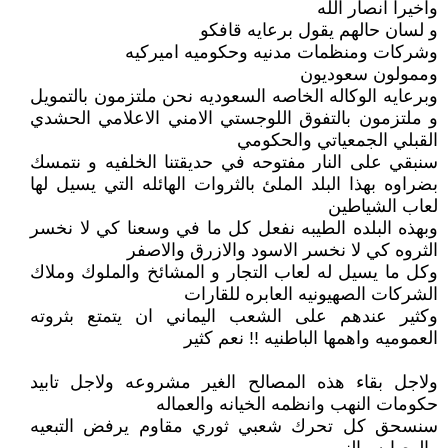
واخيرا انصار الله
و لسان حالهم يقول برعايه قافكو
وشركات ومنظمات مدنيه وحكوميه اميركيه
وممولون سعوديون
وبرعايه الوكاله الخاصه السعوديه نحن ملتزمون بالتمويل
و ملتزمون بالتفوق اللوجستي الامني الاعلامي الحشدي
القبلي الجمعياتي والحكومي
سنبقي على النار مفتوحه في حديقتنا الخلفيه و نتمسك
بضراوه بهذا البلد الملئ بالثروات الهائله التي يسيل لها
لعاب الشياطين
وبهذه البلده الطيبه نفعل كل ما في وسعنا كي لا نخسر
الثروه كي لا نخسر الاسود والازرق والاصفر
وكل ما يسيل له لعاب التجار و المشائخ والملوك وملاك
الشركات الصهيونيه العابره للقارات
وكثير عندهم على الشعب اليماني ان يتمتع بثروته
العموميه واهمها الباطنيه !! نعم كثير
ولاجل بقاء هذه المصالح الغير مشروعه ولاجل تابيد
حكومات النهب وانظمه الخيانه والعماله
سنسحق كل تحرك شعبي ثوري مقاوم يرفض التبعيه