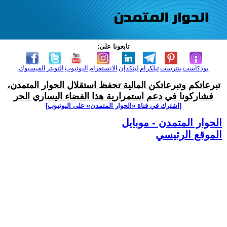
تابعونا على:
بودكاست
بنترست
تيلكرام
لينكدإن
الانستغرام
اليوتيوب
التويتر
الفيسبوك
تبرعاتكم وتبرعاتكن المالية تحفظ استقلال الحوار المتمدن،
فشاركونا في دعم استمرارية هذا الفضاء اليساري الحر
[اشترك في قناة ‫«الحوار المتمدن» على اليوتيوب]
الحوار المتمدن - موبايل
الموقع الرئيسي