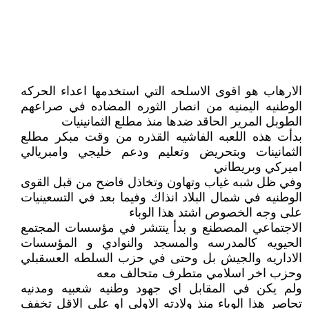
الارهاب هو اقوى الاسلحه التي استخدمها اعداء الحركه
الوطنيه اليمنيه من انصار الثوره المضاده في صراعهم
الطوبل المرير الحاقد ضدها منذ مطلع الثمانينيات
بدأت هذه اللعبه الفاشيه القذره من وقت مبكر مطلع
الثمانينات وبتحريض وتعليم ودعم خليجي وامبريالي
اميركي وبريطاني
وفي ظل شبه غياب وتهاون وتخاذل فاضح من قبل القوى
الوطنيه في شمال البلاد انذاك وفيما بعد في التسعينيات
على وجه الخصوص اشتد هذا الوباء
الاجتماعي المصطنع و بدأ ينتشر في مؤسسات المجتمع
الحيويه كالمدرسه والمسجد والنوادي و المؤسسات
الاداريه والجيش بل وحتى في حزب السلطه العسقبلي
وحزب اخر اسلامي متطرف متحالف معه
ولم يكن في المقابل اي جهود وطنيه شعبيه ومدنيه
تحاصر هذا الوباء منذ ولادته الاولى او على الاقل تخفف