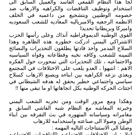
لجأ هذا النظام القمعي الفاسد والعميل السابق الى
استخدام وتوظيف التناقضات والكراهيه والارهاب ضد
خصومه الوطنيين وبتشجيع من داعميه في الخلف
الانظمه الرجعيه والامبرياليه المعاديه للشعب السعوديه
واميركا وبريطانيا تحديدا
القوى الوطنيه الديموقراطيه آنذاك وعلى رأسها الحزب
الاشتراكي اليمني ادركت خطوره هذه الظاهره وهذا
السلاح المدمر واخذ قادتها يطلقون التحذيرات والنصائح
الثمينه للشعب وكافه نخبه وقطاعاته وقواه السياسيه
والاجتماعيه ، تلك التحذيرات التي تمحورت حول الفكره
الاهم : انتبهوا ، العدو يلعب على الاختلافات في المجتمع
ويغذي نزعه الكراهيه بين ابناءه ويصنع الارهاب كسلاح
سياسي واجتماعي خطير يحقق له هدفه الشيطاني في
اجتثاث الحركه الوطنيه بكل اتجاهاتها او ما تبقى منها !!
وهكذا ومع مرور الوقت ومن تجربه الشعب اليمني
وخبرته المعاشه مع النظام شبه الفاشي السابق و
مغامراته وسياساته المتهوره في بث التفرقه بين ابناء
الوطن وصولا الى صناعته واستخدامه للارهاب
وصلنا الى الاستنتاجات التاليه المهمه :
اولا : ان الاختلافات الاجتماعيه (التناقضات الاجتماعيه