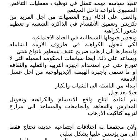
تنفيذ سياسه مهمه تتمثل في توظيف معطيات التناقض
العصبوي بانواعه داخل المجتمع
والعمل على اذكاء روح العصبيات من اجل المزيد من
تكريس وتعميق الانقسام في الذاكره الشعبيه و تعظيم
شعور الكراهيه
وتجذير خيوطها الشيطانيه في الحياه الاجتماعيه
لكي تتحول الكراهيه في ظروف الازمه الشامله
وانفجارها الى ارهاب صريح عنيف يتمظهر بانواع شتى
ويساعد على ذلك ايضا سياسات الحكومه العميله التي لا
تتورع حتى عن استخدام اجهزه التربيه والتعليم والثقافه
او ما تسمى باجهزه الهيمنه الايديولوجيه من اجل غسل
الادمغه
ابتداء من الناشئه الى الشباب والكبار
جيلا بعد جيل
يتم اعاده انتاج واقع الانقسام والكراهيه وتحويل
المدارس والمعاهد والجامعات والمساجد الى مزارع
لتربيه كتاكيت الارهاب
ولان مجتمعنا به اختلافات اجتماعيه عديده تحتاج فقط
الى من يؤسس عليها بشكل سلبي