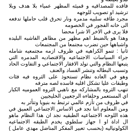
فاقده للمصداقيه و قميئه المظهر عمياء بلا هدف وبلا
ترشيد او تصويب للوجهه
مجرد طاقه سلبيه مدمره ونار تحرق قلب حاملها تدفعه
الى خانه الفجور في الخصومه
فلا يرى في الاخر الا شرا محضا
وهذا هو بالضبط اهم مظهر من مظاهر الفاشيه البليده
واشباهها حين تضرب مجتمعا من المجتمعات
ثانيا : تنمو الكراهيه في ظروف ازمه مجتمعيه شامله
جراء السياسات الاجتماعيه والاقتصاديه المدمره التي
يتبعها النظام والتي تولد الافقار الاجتماعي و التفاوت الحاد
وتسبب البطاله وتنشر الفساد والعنف
وهو في العاده نظام تستحوذ على الثروه فيه فئات
وطبقات عليا تشكل اقليه فاسده لصه مترفه
تنهب الثروه بالمشاركه مع ناهبي الثروه العموميه الكبار
اي المستعمر وحلفاءه الرجعيين الخليجيين
في ظروف من تأزم عالمي ترتبط به بنيويا وتتأثر به
ومن المعلوم اننا نجد في الاساس الاجتماعي العميق في
هذه اللوحه الاجتماعيه الطبقيه نجد ان هذا النظام ماهو
ال اداة او ا جهاز سلطوي يخدم الطبقه الاجتماعيه
الكولونياليه (بحسب تعبير المفكر المناضل مهدي عامل )