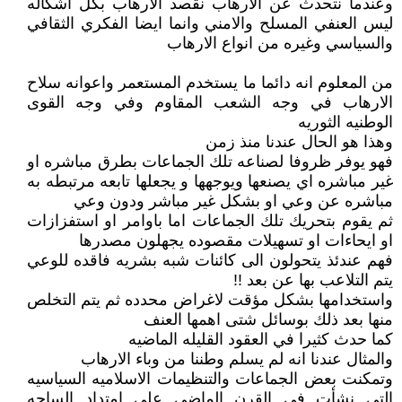
وعندما نتحدث عن الارهاب نقصد الارهاب بكل اشكاله
ليس العنفي المسلح والامني وانما ايضا الفكري الثقافي
والسياسي وغيره من انواع الارهاب
من المعلوم انه دائما ما يستخدم المستعمر واعوانه سلاح
الارهاب في وجه الشعب المقاوم وفي وجه القوى
الوطنيه الثوريه
وهذا هو الحال عندنا منذ زمن
فهو يوفر ظروفا لصناعه تلك الجماعات بطرق مباشره او
غير مباشره اي يصنعها ويوجهها و يجعلها تابعه مرتبطه به
مباشره عن وعي او بشكل غير مباشر ودون وعي
ثم يقوم بتحريك تلك الجماعات اما باوامر او استفزازات
او ايحاءات او تسهيلات مقصوده يجهلون مصدرها
فهم عندئذ يتحولون الى كائنات شبه بشريه فاقده للوعي
يتم التلاعب بها عن بعد !!
واستخدامها بشكل مؤقت لاغراض محدده ثم يتم التخلص
منها بعد ذلك بوسائل شتى اهمها العنف
كما حدث كثيرا في العقود القليله الماضيه
والمثال عندنا انه لم يسلم وطننا من وباء الارهاب
وتمكنت بعض الجماعات والتنظيمات الاسلاميه السياسيه
التي نشأت في القرن الماضي على امتداد الساحه