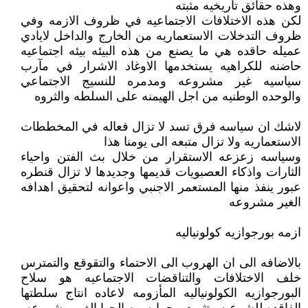
وهذه حقائق تاريخيه مثبته
لكن هذه الاختلافات الاجتماعيه في ظروف الازمه وفي
ظروف التدخلات الاستعماريه من الخارج والداخل لايادي
عميله حاقده هي ما يصنع من هذه البيئه بيئه اجتماعيه
حاضنه للكراهيه يستخدمها الاوغاد الاشرار في مآرب
سياسيه غير مشروعه ومدمره للنسيج الاجتماعي
والوحده الوطنيه من اجل الهيمنه على السلطه والثروه
لاشك ان سياسه فرق تسد لا تزال فعاله في المخططات
الاستعماريه ولا تزال متبعه الى يومنا هذا
وسياسه زعزعه الاستقرار من خلال بث الفتن واحياء
الثارات واذكاء العصبويات قديمها وجديدها لا تزال قنطره
عبور ينفذ منها المستعمر الاجنبي واعوانه لتحقيق اهدافه
الغير مشروعه
ازمه بورجوازيه كولونياليه
بالاضافه الى ان الهروب الى الاحتماء والتقوقع والتمترس
خلف الاختلافات والتناقضات الاجتماعيه هو سلاح
البورجوازيه الكولونياليه المأزومه لاعاده انتاج سلطتها