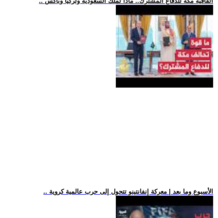
.. اتفاقية مكة للدفاع المشترك.. ماذا تملك السعودية وتركيا وباكس
.. الأسبوع وما بعد | معركة إنفانتينو تتحول إلى حرب عالمية كروية