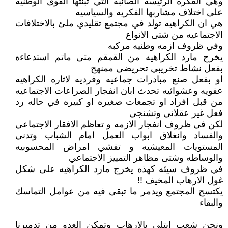
وهي الفكره الرئيسه الصائبه التي تبنتها القوى الوطنيه
على اختلاف مشاربها الفكريه والسياسيه
هي ان الكراهيه تولد في مجتمع تقليدي ملئ بالاختلافات
الاجتماعيه من شتى الانواع
وفي ظروف ازمه وطنيه مركبه
يخرج مارد الكراهيه من القمقم متى ماتم استدعاءه
بفعل نشاط تخريبي تحريضي ممنهج
او بفعل صنع مبادرات جماعيه وفرديه لاثاره الكراهيه
عفويه وعشوائيه تحدث ابان انفجار الصراعات الاجتماعيه
من قبل افراد او تجمعات صغيره او كبيره في حاله رد
فعل غير عقلاني وتشنجي
لكن في ظروف انفجار الازمه و تعاظم الافقار الاجتماعي
والفساد وانغلاق ابواب العمل امام الشباب وتدني
المستويات المعيشيه و تفشي امراض المحسوبيه
والوساطه وشتى مظاهر التمييز الاجتماعي
في ظروف سيئه كهذه يخرج مارد الكراهيه على شكل
غول الارهاب المخيف !!
يكتسح المجتمع ويدمر ما تبقى فيه من عوامل التماسك
والبقاء
ونحن شعب ابتلي بالارهاب وتمكن العدو من تدميرنا