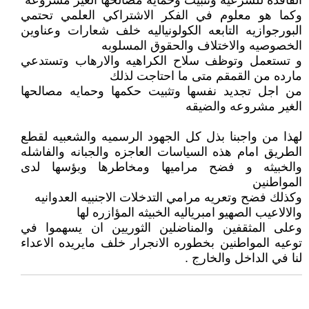
الفاقده للشرعيه وتثبيت وحمايه مصالحها الغير مشروعه
وكما هو معلوم في الفكر الاشتراكي العلمي تحتمي
البورجوازيه التابعه الكولونياليه خلف شعارات وعناوين
الخصوصيه والاختلاف والحقوق المسلوبه
و تستعمل وتوظف سلاح الكراهيه والارهاب وتستدعي
مارده من القمقم متى ما احتاجت لذلك
من اجل تجديد نفسها وتثبيت حكمها وحمايه مصالحها
الغير مشروعه والضيقه
لهذا من واجبنا بذل كل الجهود الرسميه والشعبيه لقطع
الطريق امام هذه السياسات العاجزه والجبانه والفاشله
والخبيثه و فضح مراميها ومخاطرها وبؤسها لدى
المواطنين
وكذلك فضح وتعريه مرامي التدخلات الاجنبيه العدوانيه
والالاعيب الصهيو امبرياليه الخبيثه المؤازره لها
وعلى المثقفين والمناضلين الثوريين ان يسهموا في
توعيه المواطنين بخطوره الانجرار خلف مايريده الاعداء
لنا في الداخل والخارج .