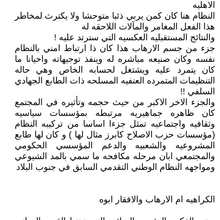
الاهليه
النظام هنا كان كمن يربي ذئبا متوحشا ولا يكترث لمخاطر
هذا الفعل المغامر والمآلات اللاحقه له
والنتائج المستقبليه العكسيه التي سترتد عليه !
جزء من جسم الارهاب هذا كان ذا ارتباط امني بالنظام
نفسه وكان صنيعه مباشره له وينفذ توجيهاته واحيانا ما
كان يتمرد عليه ويشتغل لحسابه الخاص وهي حاله
التنظيمات المتمرده العنفيه المسلحه ذات الطابع الجهادي
السلفي !!
والجزء الاخر الاكبر من حيث حجمه وتأثيره في المجتمع
كان ظاهره جماهيريه مرتبطه بمؤسسات سياسيه
وثقافيه واجتماعيه تمثل جزءا اساسا من تركيبه النظام
(مؤسسات حزب الاصلاح كابرز مثال لها ) و كان لها طابع
المشروعيه والشعبيه والدعم المؤسسي الحكومي
والمجتمعي ابان مرحله مكافحه ما سمي بالمد الشيوعي
ومواجهه النظام الوطني التقدمي السابق في جنوب البلاد
الكراهيه ام الارهاب والافقار ابوه