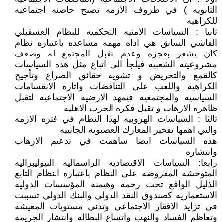
الثانويه ) في ظروف الازمه تصبح حاضنه اجتماعيه
للكراهيه
ثانيا : السياسات الامنيه التحكميه للنظام العسقبلي
الفاشي السابق هي اداه مهمه مساعده باعتباره نظام
كان يشعر بعجزه وعدم تقبل المجتمع له وضعف
مشروعيته الشعبيه فيلجأ الى اتباع مثل هذه السياسات
كالقمع والتحريض و تشويه حقائق الصراع وتأجيج
الكراهيه واللعب على التناقضات واثاره الانقسامات
السياسيه والمجتمعيه فيمهد الارضيه الاجتماعيه لتقبل
ظاهره الارهاب و تقبل فكره الحرب الاهليه
ثالثا : السياسات الهروبيه لهذا النظام في فتره الازمه
والتي اهمها تفجير المعارك العصبويه الجانبيه
هذه السياسات ايضا ساهمت في تدعيم الارهاب
وانتشاره
رابعا: السياسات الاقتصاديه الراسماليه النيوليبراليه
المتوحشه المفروضه على النظام باعتباره النظام التابع
الذليل الواقع تحت رحمه وهيمنه المؤسسات الدوليه
الاستعماريه كصندوق النقد الدولي والبنك الدولي تسببت
في تزايد الافقار الاجتماعي وتدني مستويات المعيشه
وتعاظم الفساد والنهب واتساع البطاله وانتشار الجريمه