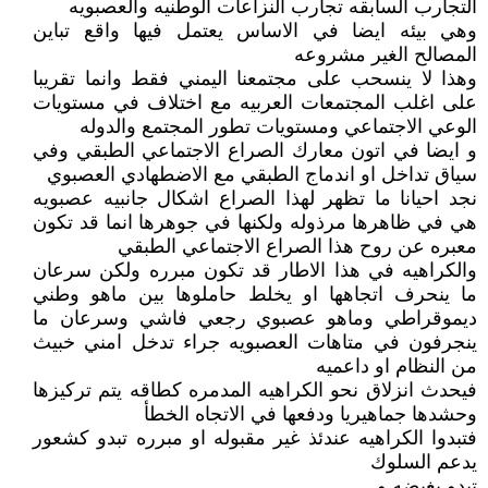
التجارب السابقه تجارب النزاعات الوطنيه والعصبويه
وهي بيئه ايضا في الاساس يعتمل فيها واقع تباين
المصالح الغير مشروعه
وهذا لا ينسحب على مجتمعنا اليمني فقط وانما تقريبا
على اغلب المجتمعات العربيه مع اختلاف في مستويات
الوعي الاجتماعي ومستويات تطور المجتمع والدوله
و ايضا في اتون معارك الصراع الاجتماعي الطبقي وفي
سياق تداخل او اندماج الطبقي مع الاضطهادي العصبوي
نجد احيانا ما تظهر لهذا الصراع اشكال جانبيه عصبويه
هي في ظاهرها مرذوله ولكنها في جوهرها انما قد تكون
معبره عن روح هذا الصراع الاجتماعي الطبقي
والكراهيه في هذا الاطار قد تكون مبرره ولكن سرعان
ما ينحرف اتجاهها او يخلط حاملوها بين ماهو وطني
ديموقراطي وماهو عصبوي رجعي فاشي وسرعان ما
ينجرفون في متاهات العصبويه جراء تدخل امني خبيث
من النظام او داعميه
فيحدث انزلاق نحو الكراهيه المدمره كطاقه يتم تركيزها
وحشدها جماهيريا ودفعها في الاتجاه الخطأ
فتبدوا الكراهيه عندئذ غير مقبوله او مبرره تبدو كشعور
يدعم السلوك
تبدو بغيضه و