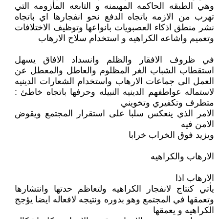
وهي الطبقه الحاكمه المهيمنه و التابعه المأزومه التي
تهرب من الازمه باتجاه الدفع نحو انفجارها اي باتجاه
نشر منطق اذكاء العصبويات بانواعها وتوظيف الاختلافات
وتعميم واشاعه الكراهيه و استخدام سلاح الارهاب
في ظروف الافقار والظلم وانسداد الافاق يسهل
استقطاب الشباب الغر المظلوم والعاطل والمعطل عن
العمل الى جماعات الارهاب واستخدام الشعارات الدينيه
لاستماله عواطفهم الدينيه النبيله وحرفها باتجاه خاطئ :
متطرف وتكفيري وتخويني
الامر الذي ينعكس سلبا على استقرار المجتمع ويقوض
الامن فيه
ويزيد فوق الخراب خرابا
الارهاب والكراهيه
الارهاب اذا
يأتي كنتاج لانفجار الكراهيه ولتعاظم حدتها وانتشارها
وتعمقها في المجتمع وهو بدوره ونتيجه لافعاله ايضا يؤجج
الكراهيه و يعمقها