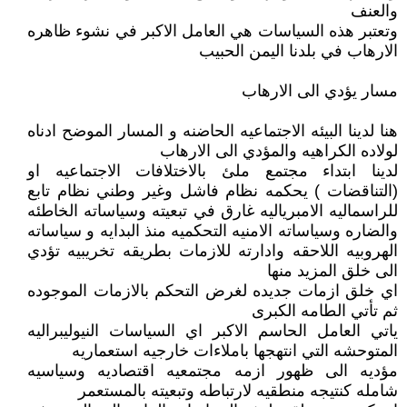
والعنف
وتعتبر هذه السياسات هي العامل الاكبر في نشوء ظاهره
الارهاب في بلدنا اليمن الحبيب
مسار يؤدي الى الارهاب
هنا لدينا البيئه الاجتماعيه الحاضنه و المسار الموضح ادناه
لولاده الكراهيه والمؤدي الى الارهاب
لدينا ابتداء مجتمع ملئ بالاختلافات الاجتماعيه او
(التناقضات ) يحكمه نظام فاشل وغير وطني نظام تابع
للراسماليه الامبرياليه غارق في تبعيته وسياساته الخاطئه
والضاره وسياساته الامنيه التحكميه منذ البدايه و سياساته
الهروبيه اللاحقه وادارته للازمات بطريقه تخريبيه تؤدي
الى خلق المزيد منها
اي خلق ازمات جديده لغرض التحكم بالازمات الموجوده
ثم تأتي الطامه الكبرى
ياتي العامل الحاسم الاكبر اي السياسات النيوليبراليه
المتوحشه التي انتهجها باملاءات خارجيه استعماريه
مؤديه الى ظهور ازمه مجتمعيه اقتصاديه وسياسيه
شامله كنتيجه منطقيه لارتباطه وتبعيته بالمستعمر