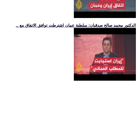
.. الدكتور محمد صالح صدقيان: سلطنة عمان اشترطت توافق الاتفاق مع