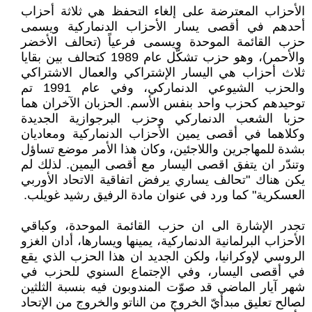
الأحزاب المعترضة على إلغاء التحفظ هي ثلاثة أحزاب
أحدهم في أقصى يسار الأحزاب الدنماركية ويسمى
حزب القائمة الموحدة ويسمى فرعياً (تحالف الأخضر
والأحمر)، وهو حزب تشكّل عام 1989 كتحالف بين بقايا
ثلاث أحزاب هي اليسار الإشتراكي والعمال الاشتراكي
والحزب الشيوعي الدنماركي، وفي عام 1991 تم
توحيدهم كحزب واحد بنفس الأسم. الحزبان الآخران هما
حزبا الشعب الدنماركي وحزب البرجوازية الجديدة
وكلاهما في أقصى يمين الأحزاب الدنماركية ومعاديان
بشدة للمهاجرين واللاجئين، وكان هذا الأمر موضع تساؤل
وتندّر ان يتفق اقصى اليسار مع أقصى اليمين. لذلك لم
يكن هناك "تحالف يساري يرفض اتفاقية الاتحاد الأوربي
العسكرية" كما ورد في عنوان مادة الرفيق رشيد غويلب.
تجدر الإشارة الى ان حزب القائمة الموحدة، وكباقي
الأحزاب البرلمانية الدنماركية، يمينها ويسارها، أدان الغزو
الروسي لإوكرانيا، ولكن الجديد ان هذا الحزب الذي يقع
في أقصى اليسار، وفي الإجتماع السنوي للحزب في
شهر آيار الماضي قد صوّت المندوبون فيه بنسبة الثلثين
لصالح تعليق مبدأيّ الخروج من الناتو والخروج من الإتحاد