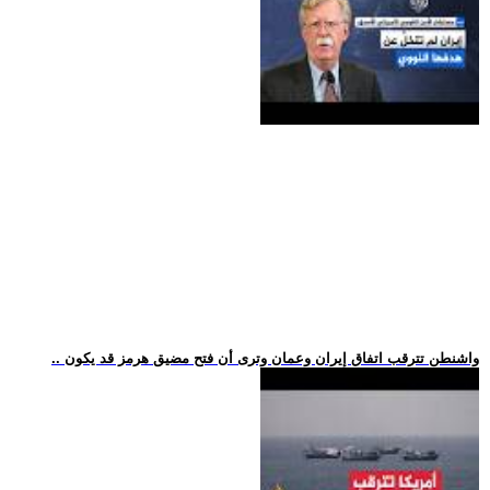
.. واشنطن تترقب اتفاق إيران وعمان وترى أن فتح مضيق هرمز قد يكون