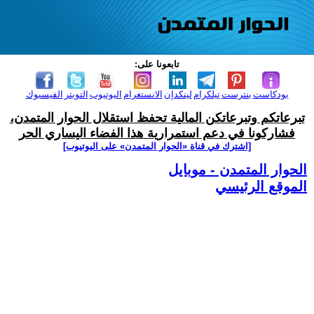
تابعونا على:
بودكاست
بنترست
تيلكرام
لينكدإن
الانستغرام
اليوتيوب
التويتر
الفيسبوك
تبرعاتكم وتبرعاتكن المالية تحفظ استقلال الحوار المتمدن،
فشاركونا في دعم استمرارية هذا الفضاء اليساري الحر
[اشترك في قناة ‫«الحوار المتمدن» على اليوتيوب]
الحوار المتمدن - موبايل
الموقع الرئيسي