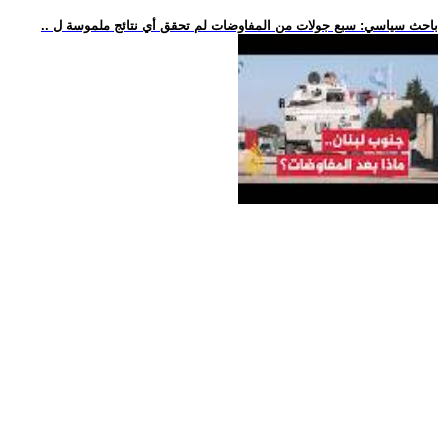
.. باحث سياسي: سبع جولات من المفاوضات لم تحقق أي نتائج ملموسة ل