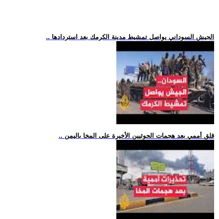
.. الجيش السوداني يواصل تمشيط مدينة الكرمك بعد استردادها
.. قلق أممي بعد هجمات الحوثيين الأخيرة على المخا باليمن