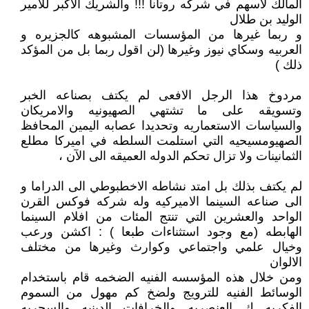
المالك لاسهم في شركه روتانا !!! والشريك الاكبر للامير
الوليد بن طلال
و ربما غيرها من المؤسسات المشبوهه كالجزيره و
العربيه وسكاي نيوز وغيرها (لن اقول ربما بل من المؤكد
ذلك )
مردوخ هذا الرجل الافعى لم يكتف بصناعه الخبر
وتسويقه على ما تشتهي الصهيونيه والامريكان
والسياسات الاستعماريه وتحديدا عصابه اليمين المحافظ
الصهيومسيحيه التي استلمت السلطه في اميركا مطلع
الثمانينات ولا تزال تحكم الدوله العميقه الى الآن ،
لم يكتف بذلك بل امتد نشاطه الاخطبوطي الى الدراما و
الى صناعه السينما الاميركيه وله شركه فوكس القرن
الواحد والعشرين التي تنتج المئات من افلام السينما
الهابطه (مع وجود استثناءات طبعا ) : اكشن ورعب
وخيال علمي واجتماعي وكوارث وغيرها من مختلف
الالوان
ومن خلال هذه المؤسسه الفنيه الضخمه قام باستخدام
الوسائط الفنيه للترويج ولضخ كم مهول من السموم
الفكريه ك العنصريه والخرافات الدينيه والسحريه