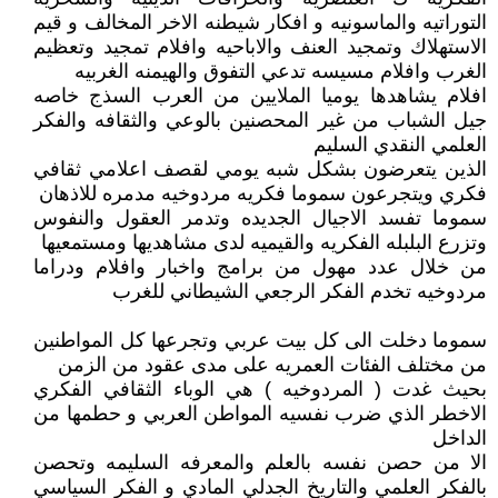
التوراتيه والماسونيه و افكار شيطنه الاخر المخالف و قيم
الاستهلاك وتمجيد العنف والاباحيه وافلام تمجيد وتعظيم
الغرب وافلام مسيسه تدعي التفوق والهيمنه الغربيه
افلام يشاهدها يوميا الملايين من العرب السذج خاصه
جيل الشباب من غير المحصنين بالوعي والثقافه والفكر
العلمي النقدي السليم
الذين يتعرضون بشكل شبه يومي لقصف اعلامي ثقافي
فكري ويتجرعون سموما فكريه مردوخيه مدمره للاذهان
سموما تفسد الاجيال الجديده وتدمر العقول والنفوس
وتزرع البلبله الفكريه والقيميه لدى مشاهديها ومستمعيها
من خلال عدد مهول من برامج واخبار وافلام ودراما
مردوخيه تخدم الفكر الرجعي الشيطاني للغرب
سموما دخلت الى كل بيت عربي وتجرعها كل المواطنين
من مختلف الفئات العمريه على مدى عقود من الزمن
بحيث غدت ( المردوخيه ) هي الوباء الثقافي الفكري
الاخطر الذي ضرب نفسيه المواطن العربي و حطمها من
الداخل
الا من حصن نفسه بالعلم والمعرفه السليمه وتحصن
بالفكر العلمي والتاريخ الجدلي المادي و الفكر السياسي