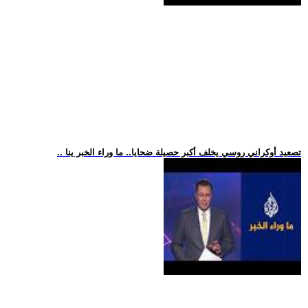
.. تصعيد أوكراني روسي يخلف أكبر حصيلة ضحايا.. ما وراء الخبر ينا