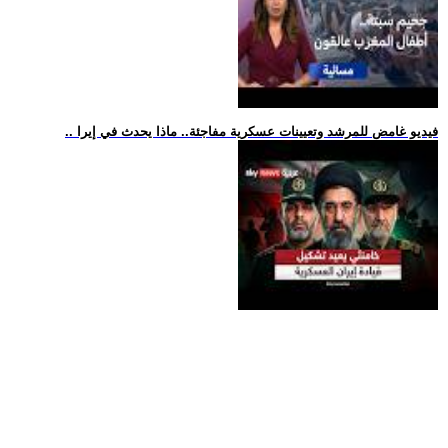
.. فيديو غامض للمرشد وتعيينات عسكرية مفاجئة.. ماذا يحدث في إيرا