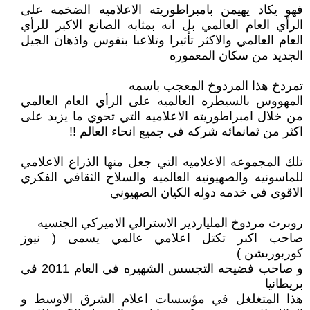
فهو يكاد يهيمن بامبراطوريته الاعلاميه الضخمه على
الرأي العام العالمي بل انه بمثابه الصانع الاكبر للرأي
العام العالمي والاكثر تأثيرا وتلاعبا بنفوس واذهان الجيل
الجديد من سكان المعموره
تمردخ هذا المردوخ المعجب باسمه
المهووس بالسيطره العالميه على الرأي العام العالمي
من خلال امبراطوريته الاعلاميه التي تحوي ما يزيد على
اكثر من ثمانمائه شركه في جميع انحاء العالم !!
تلك المجموعه الاعلاميه التي جعل منها الذراع الاعلامي
للماسونيه والصهيونيه العالميه والسلاح الثقافي الفكري
الاقوى في خدمه دوله الكيان الصهيوني
روبرت مردوخ الملياردير الاسترالي الاميركي الجنسيه
صاحب اكبر تكتل اعلامي عالمي يسمى ( نيوز
كوربوريشن )
و صاحب فضيحه التجسس الشهيره في العام 2011 في
بريطانيا
هذا المتغلغل في مؤسسات اعلام الشرق الاوسط و