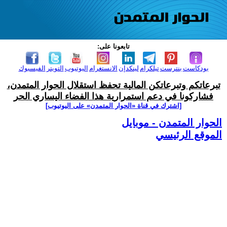
تابعونا على:
بودكاست
بنترست
تيلكرام
لينكدإن
الانستغرام
اليوتيوب
التويتر
الفيسبوك
تبرعاتكم وتبرعاتكن المالية تحفظ استقلال الحوار المتمدن،
فشاركونا في دعم استمرارية هذا الفضاء اليساري الحر
[اشترك في قناة ‫«الحوار المتمدن» على اليوتيوب]
الحوار المتمدن - موبايل
الموقع الرئيسي