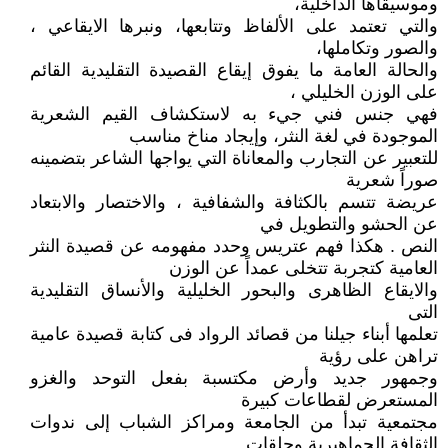
وموسيقاها الداخلية،
والتي تعتمد على الألفاظ وتتابعها، ونبرها الايقاعي ،
والصور وتكاملها،
والحالة العامة ما يفوق إيقاع القصيدة التقليدية القائم
على الوزن الخليلي ،
فهي جنس فني جيء به لاستكشاف القيم الشعرية
الموجودة في لغة النثر، وإيجاد مناخ مناسب
للتعبير عن التجارب والمعاناة التي يواجها الشاعر بتضمينه
صوراً شعرية
عريضة تتسم بالكثافة والشفافية ، والاختصار والابتعاد
عن الحشو والتطويل في
النص . هكذا فهم عتريس وحدد مفهومه عن قصيدة النثر
العامية كتجربة تتخلى عمداً عن الوزن
والايقاع الظاهرى والبحور الخليلية والأنساق التقليدية
التى
تعلمها أبناء جيلنا من قصائد الرواد فى كتابة قصيدة عامية
تراهن على رؤية
وجمهور جديد وأرض مكتسبة بفعل التوحد والغزو
المستعرض لقطاعات كبيرة
مجتمعية تبدأ من الجامعة ومراكز الشباب إلى ندوات
الثقافة الجماهيرية وحلقات