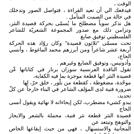
الوقت ،
فيدفعك الي أن تعيد القراءة ، فتواصل الصور وتدخلك
في حالة من الصمت المتأمل .
هل نذكر سوياً مصطلح ما يُسمّى بحركة قصيدة النثر،
وتزامن ذلك مع صدور المجموعة الشعريّة للشاعر
الفلسطيني توفيق صايغ
تحت مسمّى "ثلاثون قصيدة" وكان روّاد هذه الحركة
أربعة عشر شاعراً ومن أبرزهم محمد الماغوط ، وأنسي
الحاج،
وأدونيس، وتوفيق الصايغ وغيرهم .
تقول الناقدة الفرنسية سوزان برنار في كتاباتها عّن
قصيدة النثر انها قطعة موجزة بما فيه الكفاية،
موحّدة، مضغوطة ، كقطعة من بلّور ، خلق حرّ، لها
ضرورة فنية لدى المؤلف الشاعر في البناء خارجاً عن كلّ
تحديد،
يبدو كشيء مضطرب، لكن إيحاءاته لا نهائية ويقول أنسى
الحاج
قصيدة النثر قطعة نثر فنية، محملة بالشعر والايجاز
والتوهج وتبتعد عن
المجانية والاستسهال ، فهي من حيث إيقاعها الخاص