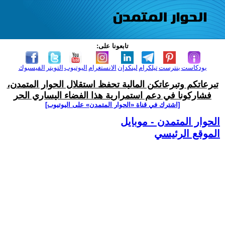
تابعونا على:
بودكاست
بنترست
تيلكرام
لينكدإن
الانستغرام
اليوتيوب
التويتر
الفيسبوك
تبرعاتكم وتبرعاتكن المالية تحفظ استقلال الحوار المتمدن،
فشاركونا في دعم استمرارية هذا الفضاء اليساري الحر
[اشترك في قناة ‫«الحوار المتمدن» على اليوتيوب]
الحوار المتمدن - موبايل
الموقع الرئيسي