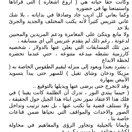
وكانت حقا حياته هي ( أروع اشعاره ) التى قرأناها
واستمتعنا بها فى حضوره
وكما يعاني كل اديب جاد وصادقا في بداياته ، بلا شك
عاني عتريس كثيراً لأنه يكتب المختلف والجديد والجرئ
بلا حد
ولا مانع ويتكئ على المغامرة ودعم المريدين والمحبين
لدعوتة ، رغم ذلك لم يتقدم عتريس الي اي مسابقه ،
من تلك المسابقات التي يعلن عنها بالدولار ، شخصيه
كارزمية نشطه مبدعه متنوعه ، حتي عندما تحضره
لحظة الابداع
، يشرد بعيدا ويعود إلى منزله ليقيم الطقوس الخاصة به (
مزيكا ودخان وشاى تقيل ) للسهر حتى يبدأ بتسويد
الأبيض بمهارة
وقد لاتخرج حتى يرضى عنها ويذيلها بالتوقيع ..
( حينما يبتدي النور ، تدرك أن الظلمة كانت يقينا ) في
فلك هذا الاعتقاد نمور نحن ابناء هذا الجيل حول الحقيقة ،
ولا نستلف قضية ما نكتب عنها ، بل نعيد ترتيب وتداخل
الصور والاحداث والمواقف التي نحياها ضمن قناعات
خاصة بنا ،
وايمانا بالجيلية وتجاور الرؤى والمفاهيم في محاولة
لكتابة مختلفة ، وليست مكرورة ،