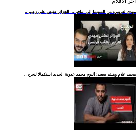
اخر الافلام
.. مهدي لعريبي: من السينما إلى -مافيا-... الجزائر تقبض على زعيم
.. محمد علام وهيثم سعيد: ألبوم محمد عدوية الجديد استكمالا لنجاح