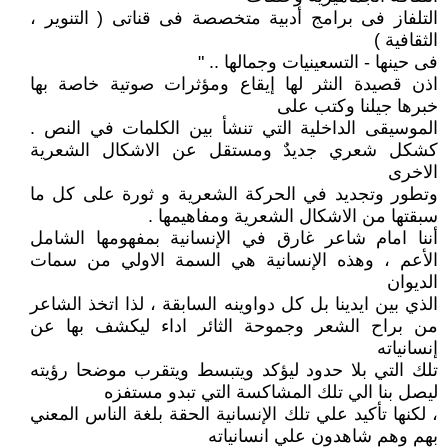
التلفاز فى برامج أدبية متخصصة فى قناتى ( التنوير ،
الثقافية )
فى حينها - التسعينيات وجمالها .. "
اذن قصيدة النثر لها إيقاع ومؤثرات صوتية خاصة بها
خبرها جيلنا وكتب على
الموسيقى الداخلية التي تنشأ بين الكلمات في النص .
كشكل شعري جديدٌ ومستقل عن الاشكال الشعرية
الاخرى
وتطور وتجديد في الحركة الشعرية و ثورة على كل ما
سبقتها من الاشكال الشعرية ومفاهيمها .
أننا امام شاعر غارق في الإنسانية بمفهومها الشامل
الأعم ، وهذه الإنسانية هي السمة الاولي من سمات
الديوان
الذي بين ايدينا بل كل دواوينه السابقة ، لذا اتخذ الشاعر
من براح الشعر وجموحة الثائر اداء ليكشف بها عن
إنسانياته
تلك التي بلا حدود ليؤكد ويتبسط ويتقرب موضحا رؤيته
ليصل بنا الي تلك المشاكسة التي تبدو مستفزه
، لكنها تأكيد علي تلك الإنسانية الحقة بلغة الناس المعني
بهم وهم شاهدون علي انسانياته