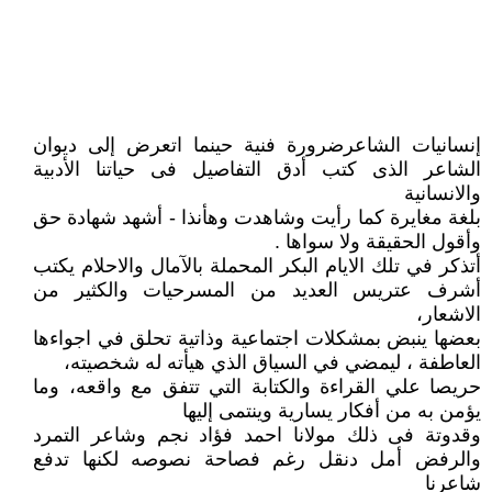
إنسانيات الشاعرضرورة فنية حينما اتعرض إلى ديوان
الشاعر الذى كتب أدق التفاصيل فى حياتنا الأدبية
والانسانية
بلغة مغايرة كما رأيت وشاهدت وهأنذا - أشهد شهادة حق
وأقول الحقيقة ولا سواها .
أتذكر في تلك الايام البكر المحملة بالآمال والاحلام يكتب
أشرف عتريس العديد من المسرحيات والكثير من
الاشعار،
بعضها ينبض بمشكلات اجتماعية وذاتية تحلق في اجواءها
العاطفة ، ليمضي في السياق الذي هيأته له شخصيته،
حريصا علي القراءة والكتابة التي تتفق مع واقعه، وما
يؤمن به من أفكار يسارية وينتمى إليها
وقدوتة فى ذلك مولانا احمد فؤاد نجم وشاعر التمرد
والرفض أمل دنقل رغم فصاحة نصوصه لكنها تدفع
شاعرنا