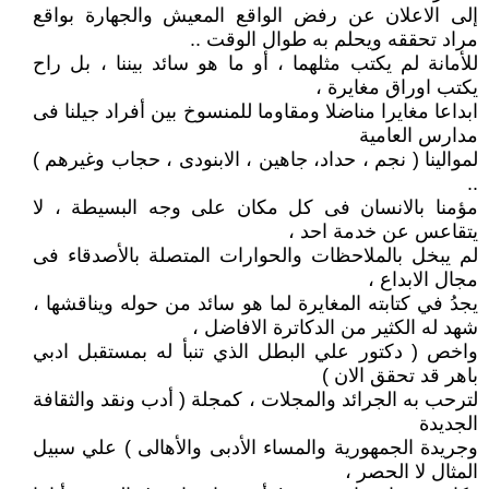
إلى الاعلان عن رفض الواقع المعيش والجهارة بواقع
مراد تحققه ويحلم به طوال الوقت ..
للأمانة لم يكتب مثلهما ، أو ما هو سائد بيننا ، بل راح
يكتب اوراق مغايرة ،
ابداعا مغايرا مناضلا ومقاوما للمنسوخ بين أفراد جيلنا فى
مدارس العامية
لموالينا ( نجم ، حداد، جاهين ، الابنودى ، حجاب وغيرهم )
..
مؤمنا بالانسان فى كل مكان على وجه البسيطة ، لا
يتقاعس عن خدمة احد ،
لم يبخل بالملاحظات والحوارات المتصلة بالأصدقاء فى
مجال الابداع ،
يجدُ في كتابته المغايرة لما هو سائد من حوله ويناقشها ،
شهد له الكثير من الدكاترة الافاضل ،
واخص ( دكتور علي البطل الذي تنبأ له بمستقبل ادبي
باهر قد تحقق الان )
لترحب به الجرائد والمجلات ، كمجلة ( أدب ونقد والثقافة
الجديدة
وجريدة الجمهورية والمساء الأدبى والأهالى ) علي سبيل
المثال لا الحصر ،