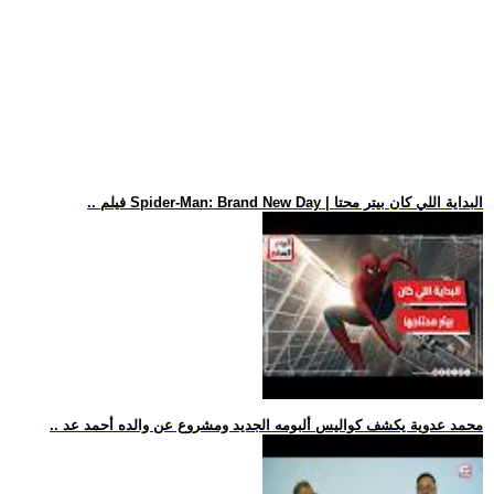
.. فيلم Spider-Man: Brand New Day | البداية اللي كان بيتر محتا
.. محمد عدوية يكشف كواليس ألبومه الجديد ومشروع عن والده أحمد عد