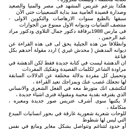
هكذا يتزعم عتريس المشهد فى مصر والمنيا والصعيد
وصدارة قصيدة العامية منذ بداية التسعينيات حتى الأن
سبقها بالطبع سنوات الارهاصات والتكوين الاولى -
منتصف الثمانيات وديوانه الاول ممنوع من الجوازات
فى مارس 1988برفاقة دكتور جمال التلاوى ودكتور مراد
عبد الرحمن ،
وانطلاقا من هذه الجيلية يحق لى فى هذه القراءة عن
ديوانه المدهش ( محدش غيري ) اردد مقولة أحدهم بكل
قناعة
ان الدهشة ليست في كتابة جديدة فقط لكن الدهشة في
مراودة الشاعر لكلمات القصيدة وتفكيك المفردات
وتحميل كل مفردة بدلالة مختلفة عن الدلالات السابقة
لها تجعلك غصب عنك وبمزاجك تعيد القراءة ،
لتكتشف انك متورط معه في الفعل الشعري والانساني
الذي يقترفه بقدية محببة ومقبولة فترى اشياء جديدة ،
لا يكتبها سوى أشرف عتريس صور جديدة ومعبره ،
متكاملة ،
للوحات شعرية شعورية غارقة في بحور انسانيات المبدع
التي ليس لها شطوط
أو حدود لتتناغم وتتواصل بشكل مغاير وماتع في نفس