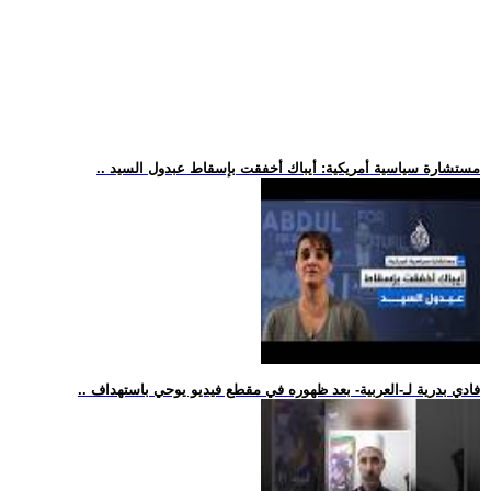
.. مستشارة سياسية أمريكية: أيباك أخفقت بإسقاط عبدول السيد
.. فادي بدرية لـ-العربية- بعد ظهوره في مقطع فيديو يوحي باستهداف