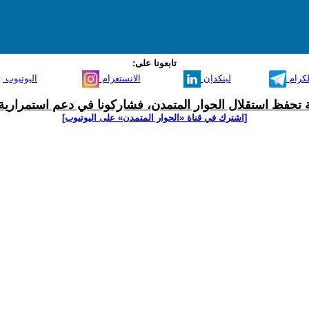
تابعونا على:
لكرام
لينكدإن
الانستغرام
اليوتيوب
ية تحفظ استقلال الحوار المتمدن، فشاركونا في دعم استمرارية 
[اشترك في قناة ‫«الحوار المتمدن» على اليوتيوب]