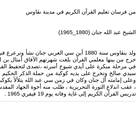
من فرسان تعليم القرآن الكريم في مدينة نڨاوس
الشيخ عبد الله جنان (1880_1965)
ولد بنڨاوس سنة 1880 أبن سي العربي جنان 
خرج من بينها معلمي القرآن بلغت شهرتهم الآفاق أمثال بن
في مرحلة مبكرة على أيدي شيوخ أسرته ،تصدى لتحفيظ القرآن ا
سيدي صالح وتخرج على يديه كوكبة من حملة الذكر الحكيم و
وعلى إمامته أل جنان وكان في زمن سي عبد الله يتلألأ بكو
، عقب اندلاع الثورة التحريرية ، طلب منه أخوة الجهاد المق
تدريس القرآن الكريم إلى غاية وفاته يوم 19 فيفري 1965 .