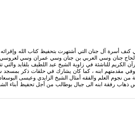
نشأ وترعرع في كنف أسرة آل جنان التي أشتهرت بتحفيظ كتاب الله وإق
 الحاج جنان وسي العربي بن جنان وسي عمران وسي لعروسي ج
لكريم للناشئة في زاوية الشيخ عبد اللطيف بلڤايد والتي تتبع
في مقدمتهم ابنه ، كما كان يشارك في حلقات ذكر بمسجد سي
كبة من نجوم العلم والفقه أمثال الشيخ الزايدي وعيسى الب
دس ذهاب رفقة ابنه الى جبال بوطالب من أجل تحفيظ أبناء الشع