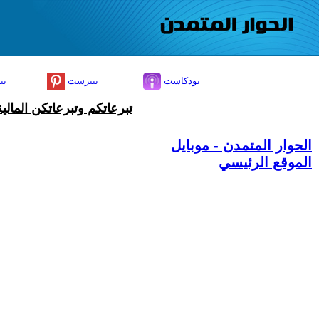
بودكاست
بنترست
تي
تبرعاتكم وتبرعاتكن المال
الحوار المتمدن - موبايل
الموقع الرئيسي