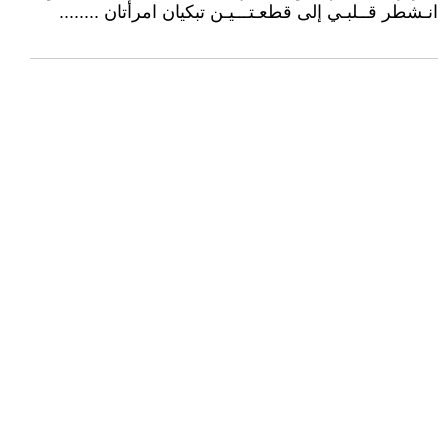
انـشطر قــلبـي إلى قطعـتـــيـن تبكيان امرأتان ........