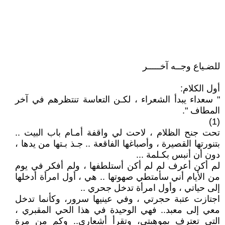
للضـياع وجــه آخـــــر
أول الكلام:
" سعداء يبدأ الشعراء ، لكـن التعاسة تنتظرهم في آخر
المطاف ".
(1)
تحت جنح الظلام ، لاحت لي واقفة أمـام باب البيت ..
بتنورتها القصيرة ، وأصباغها الفاقعة .. جـذ بـتها من يدها ،
دون أن أنبس بكـلمة ...
لم أكن أعرف لم لم أكن أستلطفها ، ولم أفكر في يوم
من الأيام أني سأمتطي صهوتها .. هي ، أول امرأة أدخلها
إلى حياتي ، وأول امرأة تدخل جحري ..
اجتازت عتبة حجرتي ، وفي عينيها سرور، وكأنما تدخل
معي إلى معبد.. فهي الوحيدة في هذا الحي المقبري ،
التي تعترف بموهبتي، وتقرأ أشعاري.. وكم من مرة