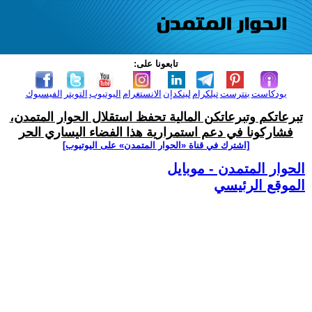
تابعونا على:
بودكاست
بنترست
تيلكرام
لينكدإن
الانستغرام
اليوتيوب
التويتر
الفيسبوك
تبرعاتكم وتبرعاتكن المالية تحفظ استقلال الحوار المتمدن،
فشاركونا في دعم استمرارية هذا الفضاء اليساري الحر
[اشترك في قناة ‫«الحوار المتمدن» على اليوتيوب]
الحوار المتمدن - موبايل
الموقع الرئيسي