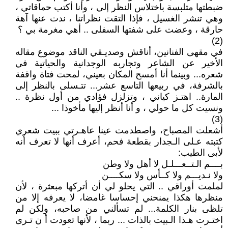
ضبطتها متلبسة باختلاس النظر إلي ، وأنا أكتب حماقاتي ،
وهي تنشر الغسيل ، فإذا التقت نظراتنا ، ندت عنها آهة
حارقة ، وعضت على شفتها السفلى .. أهي مغرمة بي ؟
(2)
في مقهى الفنانين، أناقش وصديـقي الناقد موضوع مقاله
الأخير عن الشاعر وتجاربه الوجدانية والحياتية في
شعره... وبينما أنا أمسح المكان بعيني، لمحت فتاة واقفة
بالشرفة، في ربيعها التاسع عشر... تتـسلى بالنظر إلى
المارة.. اهتـز كياني ، وتزلزل فؤادي من أول نظرة ..
ونسيت كل ما حولي ، و أنا أنظر إليها مأخوذا ...
(3)
أشعلت المصباح، واصطدمت عينا عاهـرتي ببيت شعري
كتبته عـلى الـجدار بقطعة فحم، أعرف أنها لا تعرف أنه
لأبى الطيب:
بــــم الـتــعـــلـل لا أهل ولا وطن
ولا نـديـــم ولا كــأس ولا سكــــن
لملمت أوراقي .. التي يحلو لي أن أتركها مبعثرة ، لأن
منظرها هكذا يمنحني إحساسا غامضا، لا يعرفه إلا من
تلظى بنار الكلمة... لم تسألني من صاحبه، ولكن لم
اختـرت هـذا الـبيت بالذات ... ربما ، لأنها تعودت أ ن تـرى