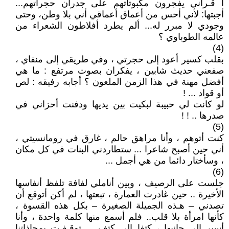
أ قـراني يفجرون مكبوتاتهم على جدران حجراتهم...
أجبتها: لأني أحس من أعماق أعماقي أني بلا وطن، وحتى
وجودي لا مبرر له... ألم يطرد أفلاطون الشعراء من
عالمه الطوباوي ؟
(4)
بقلب كسير أعود إلى حجرتي ، وفي طريقي إلى منفاي ،
صفعني حديث شابين ، يفكران بصوت مرتفع : ما هي
أفضل مهنة في هذا الزمن الملعون ؟ أجابه رفيقه : لص
أو قواد ... !
لو كانت لي حبيبة لبكيت بين يديها ودفنت أحزاني في
صدرها .. ! !
(5)
كنت أتوهم ، وأنا مراهق حالم ، غارق في رومانسيتي ،
أني حين أصبح شاعرا ... ستطاردني البنات في كل مكان
، وسأختار دائما من هي أجمل ...
(6)
جلست على الرصيف ، وبين أناملي لفافة تلفظ أنفاسها
الأخيرة .. حين غادرت العمارة ، تبعتها ، لم أكن أتوقع أن
تصدني – هـذه الجميلة الصغيرة – بكل هذه القسوة ،
كأنها امرأة بلا قلب.. فلم أسمع منها كلمة واحدة ، وأنا
أسير إلى جانبها ، كتفا إلى كتف ... توقـفـت بمحاذاتنا