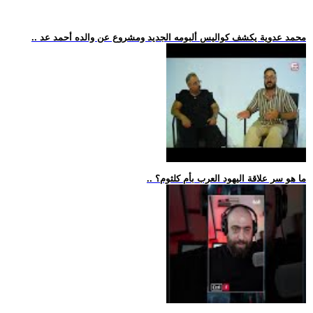
.. محمد عدوية يكشف كواليس ألبومه الجديد ومشروع عن والده أحمد عد
.. ما هو سر علاقة اليهود العرب بأم كلثوم؟