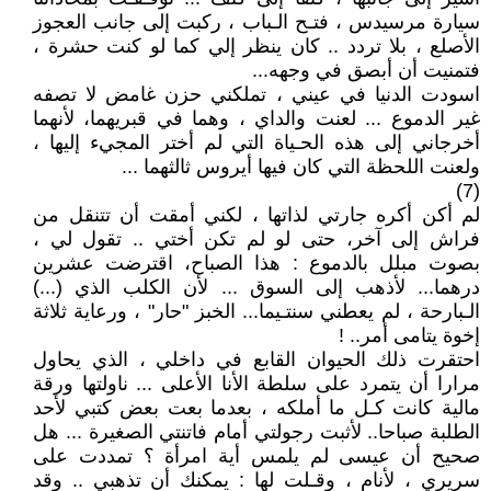
سيارة مرسيدس ، فتـح الـباب ، ركبت إلى جانب العجوز
الأصلع ، بلا تردد .. كان ينظر إلي كما لو كنت حشرة ،
فتمنيت أن أبصق في وجهه...
اسودت الدنيا في عيني ، تملكني حزن غامض لا تصفه
غير الدموع ... لعنت والداي ، وهما في قبريهما، لأنهما
أخرجاني إلى هذه الحـياة التي لم أختر المجيء إليها ،
ولعنت اللحظة التي كان فيها أيروس ثالثهما ...
(7)
لم أكن أكره جارتي لذاتها ، لكني أمقت أن تتنقل من
فراش إلى آخر، حتى لو لم تكن أختي .. تقول لي ،
بصوت مبلل بالدموع : هذا الصباح، اقترضت عشرين
درهما... لأذهب إلى السوق ... لأن الكلب الذي (...)
الـبارحة ، لم يعطني سنتـيما... الخبز "حار" ، ورعاية ثلاثة
إخوة يتامى أمر.. !
احتقرت ذلك الحيوان القابع في داخلي ، الذي يحاول
مرارا أن يتمرد على سلطة الأنا الأعلى ... ناولتها ورقة
مالية كانت كـل ما أملكه ، بعدما بعت بعض كتبي لأحد
الطلبة صباحا.. لأثبت رجولتي أمام فاتنتي الصغيرة ... هل
صحيح أن عيسى لم يلمس أية امرأة ؟ تمددت على
سريري ، لأنام ، وقـلت لها : يمكنك أن تذهبي .. وقد