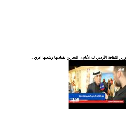
.. وزير الثقافة الأردني لـ«الأيام»: البحرين بقيادتها وشعبها عزي