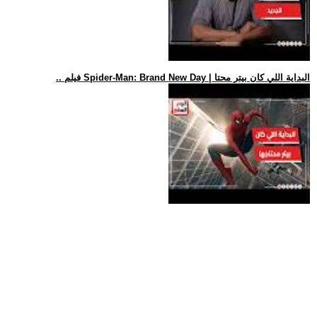
.. فيلم Spider-Man: Brand New Day | البداية اللي كان بيتر محتا