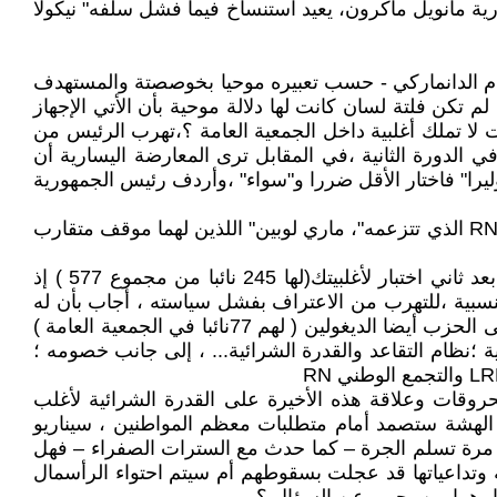
دو أن رئيس الجمهورية مانويل ماكرون، يعيد استنساخ فيما فشل سلفه" نيكولا
النظام الدانماركي - حسب تعبيره موحيا بخوصصتة والمستهدف
تكن فلتة لسان كانت لها دلالة موحية بأن الأتي الإجهاز
ا تملك أغلبية داخل الجمعية العامة ؟،تهرب الرئيس من
ي الدورة الثانية ،في المقابل ترى المعارضة اليسارية أن
ليرا" فاختار الأقل ضررا و"سواء" ،وأردف رئيس الجمهورية
4- حول نظام التقاعد لا زال الرئيس الفرنسي متمسكا ب65 سنة؛ وسيعول على تصويت الجمهورين، وعلى "التجمع الوطني"RN الذي تتزعمه"، ماري لوبين" اللذين لهما موقف متقارب
4 – سياسيا ، عن سؤال محرج ، طرحته الصحافية "آل كلير"(TF1 ) كيف ستمرر مشاريعه في الجمعية الوطنية(البرلمان) بعد ثاني اختبار لأغلبيتك(لها 245 نائبا من مجموع 577 ) إذ
على الحدود ب219 صوتا مقابل 195 لصالح الأغلبية الحكومية النسبية ،للتهرب من الاعتراف بفشل سياسته ، أجاب بأن له
الثقة في مجلس الشيوخ بأن يعيد النظر في القرار المرفوض ،كما لم يفته مغازلة "الجمهورينLR" « -يمين تقليدي يطلق على الحزب أيضا الديغولين ( لهم 77نائبا في الجمعية العامة )
نظام التقاعد والقدرة الشرائية... ، إلى جانب خصومه ؛
حسب علماء الاقتصاد إلى 10% وأمام هول زيادة ثمن المحروقات وعلاقة هذه الأخيرة على القدرة الشرائية لأغلب
 الهشة ستصمد أمام متطلبات معظم المواطنين ، سيناريو
ما مرة تسلم الجرة – كما حدث مع السترات الصفراء – فهل
ة وتداعياتها قد عجلت بسقوطهم أم سيتم احتواء الرأسمال