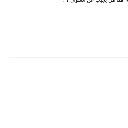
ا، هما من يجيب عن السؤال ؟ .