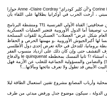
بعد الاستعراض العسكري التقليدي ، الذي يقام بمناسبة العيد الوطني في 14 يوليوز ، أجرت الإعلاميتين "كورين روكس"Corine Roux و"آن كلير كودراي" Anne -Claire Cordray حوارا
تي ، أرخت الحرب في أوكرانيا بظلالها على اللقاء بأن
إحدى الدول الأوروبية الثلاث الأكثر تأثيرا في الاتحاد الأوروبي ، من هذا التضخم ، وما يمكن تسجيله من الحوار الذي دار بين صحافيتي؛ القناة الأولى الفرنسية Tf1 ومنشطة البرنامج
– حسب توصيفنا أما الدول الأوروبية فتعتبر العمليات العسكرية
ا العام شكل عرض" العضلات" العسكرية للقوات المسلحة
سا لها أكبرالجيوش الأوروبية ،و مهمتها الحرص و الحفاظ
ابطة برومانيا، للتدخل في حالة تعرض إحدى دول الأطلسي
عروف التقشف حتى وإن كان ذلك على ازدياد منسوب الفقر
والبطالة ؛ تسعة مليون فقير في البلاد ، نسبة مرشحة للمزيد من خلال الأزمة التي تعصف بالغرب الرأسمالي وفرنسا ليست استثناء !؟ ثانيا التمسك بمخططه le quinquenat والدفاع
بقوة عنه ،حتى نهاية ولايته ، لنجاعته حسب تقديره وفي ، داعيا في نفس الوقت ؛ الفرنسين إلى الرزانة والتحمل ( Sobrité) والتضامن والمسؤولية الجماعية للتغلب عن الأزمة فهل
ت الأبيض قد تطول ولا تعرف نتائجها ومآلاتها...؟
قبل الجماعات المحلية وأرباب المصانع مشروع تقنين استعمال الطاقة ليلا
ح رئيس الدولة ، سيكون موضوع جدل ورفض مبدئي من طرف