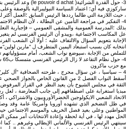
3- حول القدرة الشرائ
ساركوزي فيه أي؛ اعتماد السياسة النيوليبرالية بالوصفة وعلى 
، حيث اللازمة التي طالما رددها الرئيس السابق ؛العمل أكثر 
4- التفكير في مراجعة التأمين عن البطالة ، لأن النظام الا
بذلك ؛المدرسة العمومية والمشفى العمومي – فإجبارية التعلي
عل المكاسب الاجتماعية ،ويبدو أن الرئيس الفرنسي لم يتغي
الإجابة بتعويم السؤال والالتفاف عليه ؛ أولا أن الشعب الف
انتخابه كان بسبب استبعاد اليمين المتطرف ل "مارين لولين"من
للتملص من الإجابة ،سيوضع نواب الشعب، أمام مسؤولياتهم تجا
مع حزب ماكرون
مبديا استغرابة على اصطفافهم إلى جانب المعارضة ، لعل رسا
الاتحاد الشعبي الايكولوجين الخضرالأوروبيون والاشتراكي ، أكبر كثلة برلمانية ( 131نائبا ) بعد حزب ماكرون PS
المواطنين وعلى بعيد فصل الخريف والموسم الاجتماعي حيث 
الحل مهدد لها ، في أية لحظة وإعادة الانتخابات أمر ممكن ا
سينتهي الرئيس الفرنسي والألماني الإيطالي وغيرهم .. كما 