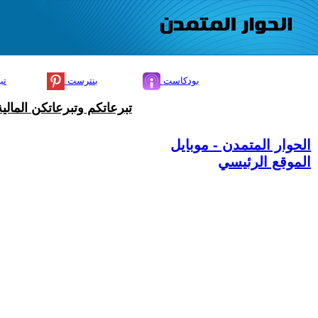
بودكاست
بنترست
تي
تبرعاتكم وتبرعاتكن المال
الحوار المتمدن - موبايل
الموقع الرئيسي