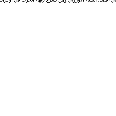
ي ،فصل الشتاء الأوروبي ومن يسرع بإنهاء الحرب في أوكراني