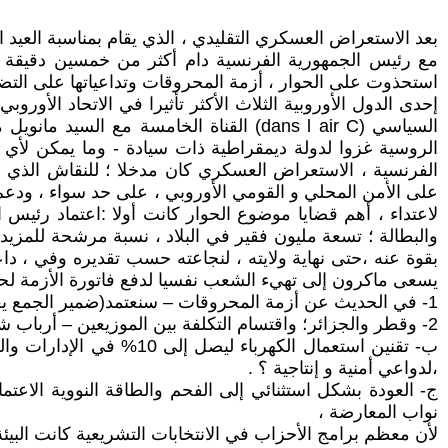
مع رئيس الجمهورية الفرنسية دام أكثر من خمسين دقيقة في
استحذوت على الحوار ، أزمة المحروقات وتداعياتها على التض
السياسي (dans l air C) القناة الخامسة
الروسية غزوا لدولة ديمقراطية ذات سيادة - وما يمكن لأ
الفرنسية ، الاستعراض العسكري كان مدخلا ؛ للنقاش الذي دار
على الأمن المحلي و القومي الأوروبي ، على حد سواء ، ودعم
لاعتداء ، أهم قضايا موضوع الحوار كانت أولا :اعتماد رئي
يسعى ماكرون إلى تهيء الشعب نفسيا لدفع فاتورة الأزمة لحرب 
1- في الحديث عن أزمة المحروقات – سنعتمد(ضمير الجمع يعود علىالرئيس وحكومته) ، على تنويع توريد الغاز من" النورفيج"
2- وقطر والجزائر؛ واقتسام التكلفة بين الموزيعين – أرباب شركات الطاقة - والزبناء ...؟ .
ب- تقنين استعمال الكهرب
،لدواعي أمنية و إنتاجية ؟ .
ج- العودة بشكل استثنائي إلى الفحم والطاقة النووية الا
نواب المعارضة ،
لأن معظم برامج الأحزاب في الانتخابات التشريعية كانت البيئ