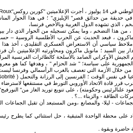
 حديقة من حدائق قصر" الإيليزي" ؛ في هذا الحوار المناسب
خم ، الذي تشهده الدول الغربية وبالأخص فرنسا،
 مع السيد مانويل ماكرون ، فبعد الحديث عن الحرب الأطلسية الروسية 
ي ملاحظ سياسي أن الاستعراض العسكري التقليدي ، أخذ هذ
 بين السيد ؛ مانويل ماكرون ومحاورتيه الإعلاميتين ،أن فرن
 الجيش الأوكراني الصامد بالأسلحة كالطائرات الفرنسية المر
س الجمهورية على سياسة؛ " شد الحزام " ، وهدفها كما هو م
قرر قادة الاتحاد الأوروبي التورط في مستنقعها لاسترضاء البي
اء ليصل إلى 10% في الإدارات والجماعات - ليلا- والمصانع ،ومن المستبعد أن ت
عتماد على محطة الواحدة المتبقية ، حل استثنائي كما يطر
ة حاضرة وبقوة .