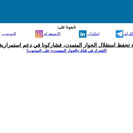
تابعونا على:
لكرام
لينكدإن
الانستغرام
اليوتيوب
ية تحفظ استقلال الحوار المتمدن، فشاركونا في دعم استمرارية 
[اشترك في قناة ‫«الحوار المتمدن» على اليوتيوب]