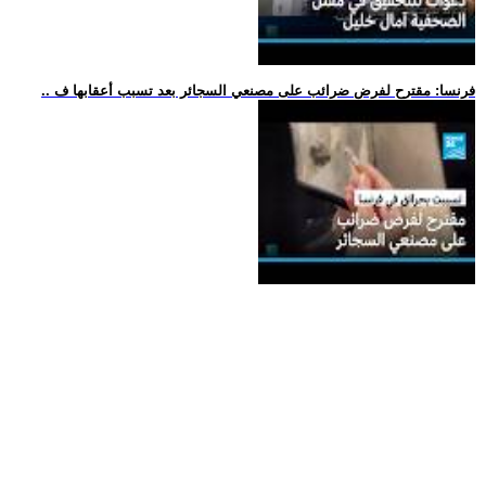
.. فرنسا: مقترح لفرض ضرائب على مصنعي السجائر بعد تسبب أعقابها ف