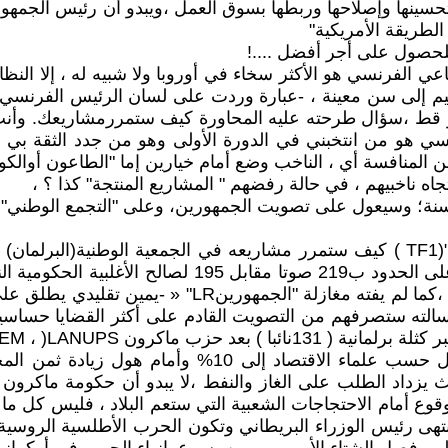
ية( le pouvoir d achat) وعد الرئيس بتحسينها وإصلاحها وربطها بسوق العمل ،ويب
الطريقة الأمريكية"
للحصول على أجر أفضل ....!
جتماعي الفرنسي هو الأكثر سخاء في أوروبا ولا شبيه له ، إلا 
م إلى سن معينة ، -عبارة وردت على لسان الرئيس الفرنسي لم 
ر قط ،سؤال طرحته عليه المحاورة كيف ستمررمشاريعك. وأنت ل
رنسي هو من انتخبني في الدورة الأولى وهو من جدد الثقة بي ف
 المنافسة أي ، الناخب وضع أمام خيارين إما "الطاعون أوالكو
ه ناخبيهم ، في حالة رفضهم " المشاريع المنتجة" كذا ؟ ،
أسقط النواب الفصل 2 من القانون الخاص بالجواز الصحي 
لته ستصرفهم من التصويت القادم على أكثر القضايا حساسية ؛
LREM ، )LANU والتجمع الوطني RN
في ظل التضخم الذي تشهده أوروبا وأمريكا عامة وقد وصل 
يزداد الطلب على الغاز والنفط ،لا يبدو أن حكومة ماكرون
لوقوع أمام الاحتجاجات الشعبية التي ستعم البلاد ، فليس كل 
انتهى رئيس الوزراء البريطاني وتكون الحرب الأطلسية الروسي