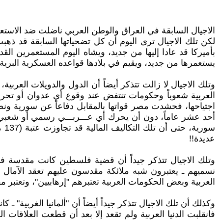
الاجيال السابقة في العراق والوطن العربي ناضلت ضد الاستعم
لكن تلك الاجيال ترى اليوم أن كل تضحياتها السابقة قد ذهبت هب
بأميركا قد عادا إليها من جديد، ويشاه اليوم المستعمرين القد
يستعمرها من جديد، ويقيم في بلادها قواعده العسكرية البرية و
وتلك الاجيال لا زالت تتذكر أيضاً أن الدول والدويلات العربي
العربية شعوباً وحكومات تنتفض عند وقوع أي عدوان أو تحر
اجتياحها، فحشدت مصر قواتها بالمقابل دفاعاً عن سورية ونص
أحد عشر عاماً، دون أن يحرك أي عـــربـــي رسمي أو شعبي س
سو
عديدة!!
وتلك الاجيال تتذكر جيداً أن قضية فلسطين كانت مقدسة في
نسميهم ـ يعتبرون شبه ملائكة مقدسون عليهم تعقد الآمال الع
العربية وبعض الحكومات العربية تعتبرهم "إرهابيين"، وتعتبر م
وكذلك أن تلك الاجيال تتذكر جيداً أيضاً أن "ألمانيا الغربية" ـ
فانقلبت الدنيا العربية ولم تقعد إلا بعد أن قطعت العلاقات ال