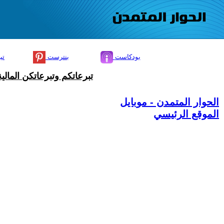
بودكاست
بنترست
تي
تبرعاتكم وتبرعاتكن المال
الحوار المتمدن - موبايل
الموقع الرئيسي