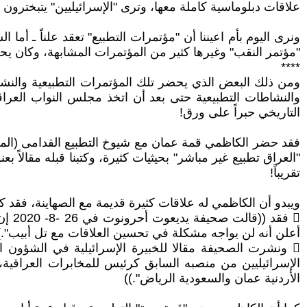
علاقات دبلوماسية كاملة معها، وترى "الإسرائيليين" يتبخترو
ونرى اليوم بأم اعيننا أن "مؤتمرات التطبيع" تعقد علناً ـ أما ا
"مؤتمر النقب" وغيرها كثير من المؤتمرات المشابهة، وكان يح
****
ومن ذلك البعض الذي يحضر تلك المؤتمرات التطبيعية والنش
والنشاطات التطبيعية حتى بعد أن اتخذ مجلس النواب العراق
التاريخي حبراً على ورق!
فقد حضر الكاظمي قمة عمان مع شيوخ التطبيع القدامى (المعتق
تقريباً!
ويبدو أن الكاظمي له علاقات كثيرة قديمة مع الصهاينة، فقد ك
 فق
أعلن أنه لن يواجه مشكلة في تحسين العلاقات مع تل أبيب".)
الإسرائيليين من منصبه السابق كرئيس للمخابرات العراقية، 
الأردنية عمان والسعودية الرياض".))