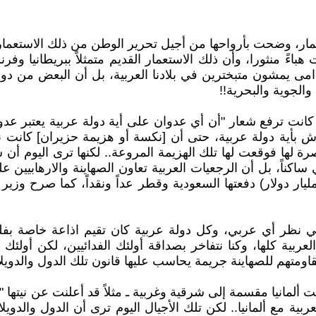
ار، وضحت بأرواحها من أجيل تحرير الوطن من ذلك الاستعمار وا
اءً منثورا، وأن ذلك الاستعمار القديم متمثلاً ببريطانيا وفرن
امى يمشون متبخترين في بلادنا العربية، بل أن البعض من دولنا 
الجوية والبحرية!!
ة، كانت ترفع شعار "أن أي عدوان على أية دولة عربية يعتبر عدو
ش بأية دولة عربية، حتى أن [نكسة أو هزيمة حزيران] كانت 
رة لها فوقعت لها تلك الهزيمة المروعة.. لكنها ترى اليوم أ
اكناً، بل أن الرجعيات العربية تعاون الصهاينة والارهابيين
رية، حتى أن تلك التكاليف المالية قد تجاوزت عتبة (137 مليار دولار) دفعتها السعودية وق
 نظر أي عربي، وكل دولة عربية كان تقيم اذاعة خاصة بفلسط
ربية كلها، وكنا نتفاخر بصداقة أولئك الفدائيين، لكن أولئك
قاومتهم للصهاينة جريمة يحاسب عليها قانون تلك الدول والدويلا
 كانت ألمانيا مقسمة إلى شرقية وغربية ـ مثلاً قد أعلنت عن نيته
عربية مع ألمانيا.. لكن تلك الأجيال اليوم ترى أن الدول والدوي