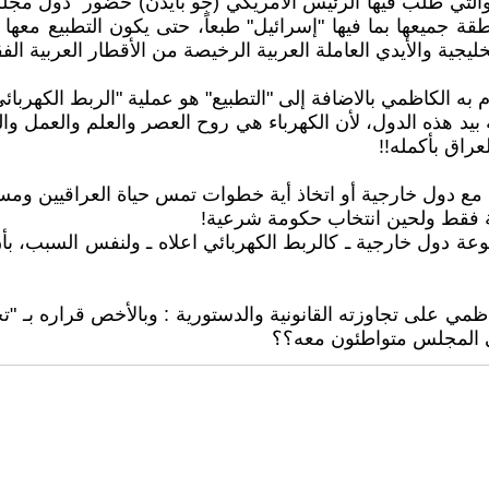
 والتي طلب فيها الرئيس الأمريكي (جو بايدن) حضور "دول مج
طقة جميعها بما فيها "إسرائيل" طبعاً، حتى يكون التطبيع معه
خليجية والأيدي العاملة العربية الرخيصة من الأقطار العربية الفق
 الكاظمي بالاضافة إلى "التطبيع" هو عملية "الربط الكهربائي
يد هذه الدول، لأن الكهرباء هي روح العصر والعلم والعمل وال
راق بأكمله!!
 مع دول خارجية أو اتخاذ أية خطوات تمس حياة العراقيين ومستق
ة فقط ولحين انتخاب حكومة شرعية!
مجموعة دول خارجية ـ كالربط الكهربائي اعلاه ـ ولنفس السبب
اظمي على تجاوزته القانونية والدستورية : وبالأخص قراره بـ 
في المجلس متواطئون معه؟؟