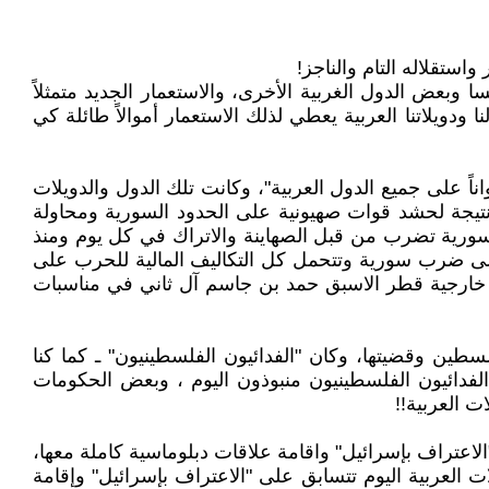
ستقلاله التام والناجز!
سا وبعض الدول الغربية الأخرى، والاستعمار الجديد متمثلاً
ودويلاتنا العربية يعطي لذلك الاستعمار أموالاً طائلة كي
اناً على جميع الدول العربية"، وكانت تلك الدول والدويلات
نتيجة لحشد قوات صهيونية على الحدود السورية ومحاولة
ن سورية تضرب من قبل الصهاينة والاتراك في كل يوم ومنذ
 على ضرب سورية وتتحمل كل التكاليف المالية للحرب على
طر عداً ونقداً، كما صرح وزير خارجية قطر الاسبق حمد بن جاسم آل ثاني في مناسبات
ين وقضيتها، وكان "الفدائيون الفلسطينيون" ـ كما كنا
 الفدائيون الفلسطينيون منبوذون اليوم ، وبعض الحكومات
ت العربية!!
ا "الاعتراف بإسرائيل" واقامة علاقات دبلوماسية كاملة معها،
لات العربية اليوم تتسابق على "الاعتراف بإسرائيل" وإقامة