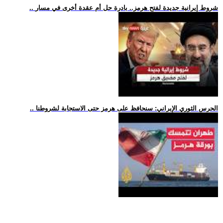
.. شروط إيرانية جديدة لفتح هرمز.. بادرة حل أم عقدة أخرى في مسار
.. الحرس الثوري الإيراني: سنحافظ على هرمز حتى الاستجابة لشروطنا