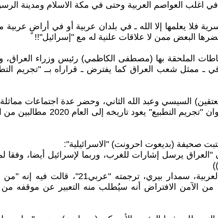
ن في اغلب العواصم العربية وحتى في مكة الاسلام ومدينة الرس
لسرية فلا يعلمها إلا الله ـ في بلدان عربية أو في أراضٍ عربية 
ضرها البعض ممن لا علاقات علنية له مع "إسرائيل"!!
اطات الملحقة بها (مصطفى الكاظمي) رئيس وزراء العراق، و
ي ـ ممثل شعب العراق كما يفترض ـ قراراه بــ "تجريم التط
ين) السيسي وعبد الله الثاني، وحضر عدة اجتماعات مماثلة معه
"العراق تطبيع غير مباشر" بحيثيات كث
تبت صحيفة (بديعوت احرونت) "الاسرائيلية":
د ((قالت صحيفة يديعوت أحرونوت في 26 -8- 2020 إن "العراق يرسل إشارات للغرب، ور
)
 ونشرت الصحيفة مقالا للخبيرة الإسرائيلية في
من الآمن الافتراض أنه سيُطلب منه التعبير عن موقفه من ال