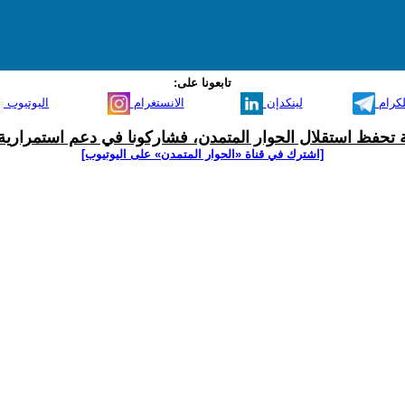
تابعونا على:
لكرام
لينكدإن
الانستغرام
اليوتيوب
ية تحفظ استقلال الحوار المتمدن، فشاركونا في دعم استمرارية 
[اشترك في قناة ‫«الحوار المتمدن» على اليوتيوب]