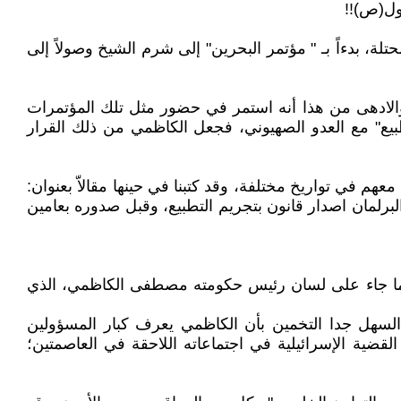
ول(ص)!!
محتلة، بدءاً بـ " مؤتمر البحرين" إلى شرم الشيخ وصولاً إلى
الادهى من هذا أنه استمر في حضور مثل تلك المؤتمرات
بيع" مع العدو الصهيوني، فجعل الكاظمي من ذلك القرار
م في تواريخ مختلفة، وقد كتبنا في حينها مقالاّ بعنوان:
يرة، وكتبنا قبله مقالاً بعنوان "تجريم التطبيع" يعود تاريخه إلى العام 2020 مطالبين من البرلمان اصدار قانون بتجريم التطبيع، وقبل صدوره بعامين
بما لإسرائيل أيضا، وفقا لما جاء على لسان رئيس حكومته مصطفى الكاظمي، الذي
 الشؤون العربية، سمدار بيري، ترجمته "عربي21"، قالت فيه إنه "من السهل جدا التخمين بأن الكاظمي يعرف كبار المسؤولين
قضية الإسرائيلية في اجتماعاته اللاحقة في العاصمتين؛