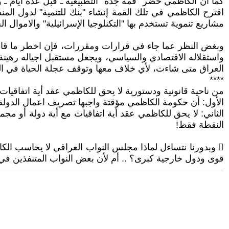
كما أن الكاظمي حضر "قمة جدة" التطبيعية ـ قبل عدة أيام ـ
اقترح الكاظمي في تلك القمة إنشاء "بنك للتنمية" لدول المن
مشاريع تنموية تستخدم بها "التكنلوجيا الإسرائيلية" والاموال ال
وبغض النظر عما جاء في قرارات ومقررات، فإن اخطر ما قام به
واستقلاله الاقتصادي والسياسي، ويجعل مستقبل اجياله رهينة ب
العراق متى شاءت، لأي خلاف معها وتوقف عجلة الحياة في الع
****
من ناحية قانونية ودستورية لا يحق للكاظمي عقد أية اتفاقيات
الأول: أن حكومة الكاظمي مؤقتة واجبها تصريف اعمال الدول
الثاني: لا يحق للكاظمي عقد أية اتفاقيات مع أية دولة أو 
النقطة فقط!
 وبدورنا نتساءل لماذا مجلس النواب العراقي لا يحاسب الك
قوى ودول خارجية كبرى؟ .. أم لأن بعض النواب المتنفذين 