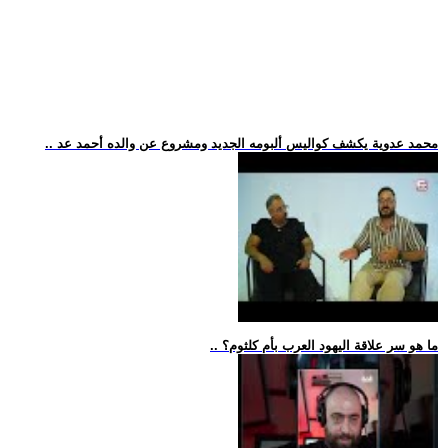
.. محمد عدوية يكشف كواليس ألبومه الجديد ومشروع عن والده أحمد عد
.. ما هو سر علاقة اليهود العرب بأم كلثوم؟