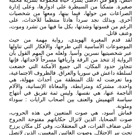
النص، وهو في الاصل يسرد حياة مجموعة بشرية محلية
صغيرة. متمكناً من السيطرة على ادوارها، وعلى إدارة
الصراعات من حولها، فيما بينها، ومعها من شخصيات
أخرى. وبذلك نجد سرداً هادئاً منتظماً للأحداث، على
الرغم من قسوتها وشدتها، بكل ما فيها من تشرد وموت،
وعنف قاتل.
لقد قدم المغيرة الهويدي، رواية مهمة من حيث
الموضوعات الأساسية التي طرحها، والأفكار التي تناولها
عبر شخصيتيها نسرين وآسيا. ولعله من المهم القول بأن
الرواية إذ تتخذ من الرقة وأريافها مسرحاً لأحداثها، فإنها
تتجاوز حدود المكان، الى جميع الأمكنة التي خضعت
لسلطة داعش في سوريا والعراق. فالظروف الاجتماعية،
وما تعرضت له تلك المنطقة من أحداث مهولة، هي
واحدة، مشتركة ومترابطة، والمعاناة الإنسانية، والآلام
الناجمة عنها، هي نفسها. وليس ثمة تفريق في انتهاج
سياسة التهميش والعنف بين أصحاب الرايات : سوداء
وملونة.
قماش أسود، هي صوت المتعبين في هذه الحروب،
صوت الضحايا، الذين لاتزال حكاياتهم مفتوحة الجروح
على ضفاف الفرات، في المعتقلات، وفي كل مكان يرزح
تحت نير الإحتلال. وصوت الغائبين المغيبين، الذين لاتصل