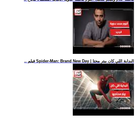
.. فيلم Spider-Man: Brand New Day | البداية اللي كان بيتر محتا