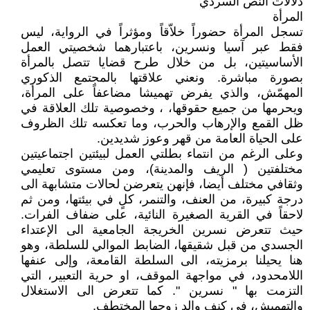
دلالات النص السردي
المرأة
تسجل المرأة حضوراً خلاّقاً ومؤثراً في الرواية، ليس
فقط عبر آسيا ونسرين، باعتبارهما شخصيتي العمل
الأساسيتين، بل من خلال طرح قضايا تتصل بالمرأة
بصورة مباشرة. ونعني علاقتها بالمجتمع الذكوري
المهمّش، والذي يفرض تهميشا مضاعفاً على المرأة،
ويحرمها من جميع حقوقها، ، وخصوصية تلك العلاقة في
ظل القمع والإرهاب والحرب، وما تعكسه تلك الظروف
على الحياة العامة من قهر وعوز شديدين.
وعلى الرغم من انتماء بطلتي العمل لبيئتين اجتماعيتين
مختلفتين ( الريف والمدينة)، ومن مستوى تعليمي
وثقافي مختلف أيضا، فإنهن يتعرضن لحالات متشابهة الى
درجة كبيرة، من العنف، والتنمر، كلٍ في بيئتها، ومن ثم
لاحقاً في القرية الصغيرة النائية، على ضفاف الفرات.
حيث تتعرض نسرين الخريجة الجامعية الى الإعتداء
الجسدي من قبل شقيقها، الضابط الموالي للسلطة، وهو
هنا يحيلنا برمزيته، الى السلطة القامعة، وإلى عنفها
اللامحدود، في مواجهة الموقف، او حرية التعبير، التي
التزمت بها " نسرين ". كما تتعرض الى الاستغلال
والتهميش، في كنف والد زوجها المختطف.