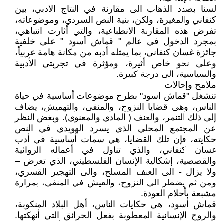
لسنا بصدد الذهاب الى مقارنة في النتاج الادبي، بين
كنفاني والمغيرة، ولكن، بنية النص السردي، وموضوعاته،
تفرض هذه المقاربة الانطباعية، والتي أثارت انتباهي،
بمجرد الدخول في عالم " قماش أسود " على خلفية
جائزة غسان كنفاني، بما يمثله أدبه من مكانة هامة عربياً،
وعلى نحو خاص أثيرة، ومؤثرة في تجربتي الأدبية
والسياسية، الى درجة كبيرة.
ملامح وإحالات
تنشغل "قماش اسود" بطرح موضوعات أساسية في حياة
الناس، وهي قضايا النزوح، والمنفى، والتهميش، يضاف
إلى ذلك التنمر، والعنف ( المادي والمعنوي). وبغض النظر
عن المجتمع المحلي الذي يسرد الهويدي في النص
حكايته، فإن تلك القضايا، هي سمات أساسية في أدب
غسان كنفاني، والذي تناول في أعماله الروائية
والقصصية، إشكالية الإنسان الفلسطيني، الذي تعرض –
ولا يزال - الى العنف المسلح، والى التهجير القسري،
ومن ثم يضطر الى النزوح، والعيش في المنفى، بمرارة
مشبعة بأحلام العودة.
قماش أسود، هي حكايات الناس، أهل البلاد المنكوبة،
والروح الإنسانية المعطوبة بفعل الحرائق التي أنهكتها.