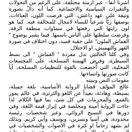
أشرنا آنفاً - عبر أزمنة مختلفة، على الرغم من التحولات
والتغيرات السياسية والاجتماعية. كما أنه دالٌ بصورة
وثيقة على عهد داعش، التي فرضت اللون، العباءات،
بوصفها زيّاً شرعياً للنساء لامجال للمخالفة فيه. كما هو
لون رايتها التي رفعتها في سماوات منطقة الرقة،
وفرضت سلطتها على الناس باسمها. فيما يشير بوضوح "
القماش الملون" على حقبة قسد، دون اختلاف في صورة
القهر والتهميش، او الاحتلال.
وفي كلتا الحالتين تدل مفردة " القماش " الى بسط
السيطرة، وفرض الهيمنة المسلحة، على المجتمعات
المحلية، التي أُخضعت بالقوة للتنظيمات المسلحة، أياً
كانت صورتها وانتماءتها.
مقومات النص وبنيته
عالج المؤلف قضايا الرواية الأساسية، بلغة جميلة،
بسيطة، وهادئة، بعيداً عن اللغو والثرثرة، في عالم يمور
بالقمع، والمحرمات في كل شئ، بما فيها الكلام. لذا
جاءت الرواية أمينة ومخلصة في إبراز قيمة اللغة، وفي
دورها في النسيج الروائي، وعبر شخصيات رئيسة
محدودة، هي آسيا ونسرين، ويوسف وأبي كريم. وبذلك
لم نشهد زحاماً او كثرة في الأصوات والشخصيات في