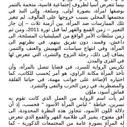
بينما تتعرض آسيا لظروف إجتماعية قاسية، متخمة بالتنمر
بوصفها امرأة، بصورة أولى، وسلعة، وإلى النبذ في
مجتمعها المحلي بسبب خروجها على المألوف. لم تتغير
تلك الممارسات ضد المرأة، بين أزمنة ثلاث – إن جاز
التعبير – زمن القمع والقهر لما قبل ثورة 2011، ومن ثم
زمن سلطات الأمر الواقع من الميليشيات المسلحة، الى
داعش، وقسد، دون تفريق بينهم، في نظرتهم الى
المرأة، وفي انتهاج سياسات التهميش والعنف والتنمر.
يضاف إلى ذلك، رحلة النزوح والتشرد، التي تتعرض لها
في القرى والمدن.
تكريس الرواية للسرد، في قضايا تتصل بالمرأة، وأن
تأخذ المرأة مكانة الراوي، هو أمر يُحسب للكاتب، كما
اختياره الإضاءة على جوانب مهمة، في حياتنا القلقة
والمضطربة، في زمن الحرب والنفي والتشرد.
قماش أسود، ملوّن
لم يأت اسم الرواية من العمل الذي كانت تقوم به
نسرين، خياطة " لباس المرأة الأسود " فحسب، إذ أن
دلالة اللون الأسود، تتجاوز هذه النظرة المحدودة، الى
أفق مفتوح، يشير الى ظلامية القهر والقمع الذي تتعرض
له المرأة بصورة عامة من المجتمعات الذكورية - كما