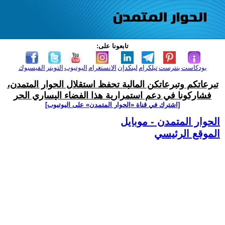
تابعونا على:
بودكاست
بنترست
تيلكرام
لينكدإن
الانستغرام
اليوتيوب
التويتر
الفيسبوك
تبرعاتكم وتبرعاتكن المالية تحفظ استقلال الحوار المتمدن،
فشاركونا في دعم استمرارية هذا الفضاء اليساري الحر
[اشترك في قناة ‫«الحوار المتمدن» على اليوتيوب]
الحوار المتمدن - موبايل
الموقع الرئيسي