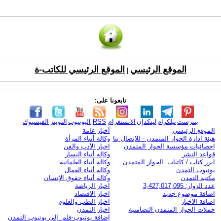
الموقع الرئيسي
الموقع الرئيسي للكاتب-ة
|
تابعونا على:
بنترست
تيلكرام
لينكدإن
الانستغرام
RSS
اليوتيوب
التويتر
الفيسبوك
الموقع الرئيسي
أخبار عامة
هيئة ادارة الحوار المتمدن - للإتصال بنا
وكالة أنباء المرأة
إحصائيات مؤسسة الحوار المتمدن
اخبار الأدب والفن
قواعد النشر
وكالة أنباء اليسار
ابرز كتاب / كاتبات الحوار المتمدن
وكالة أنباء العلمانية
يوتيوب التمدن
وكالة أنباء العمال
مكتبة التمدن
وكالة أنباء حقوق الإنسان
عدد الزوار: 3,427,017,095
اخبار الرياضة
اضافة موضوع جديد
اخبار الاقتصاد
اضافة الاخبار
اخبار الطب والعلوم
حملات الحوار المتمدن التضامنية
اخبار التمدن
إضافة يوتيوب-فلم إلى يوتيوب التمدن