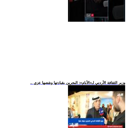
.. وزير الثقافة الأردني لـ«الأيام»: البحرين بقيادتها وشعبها عزي