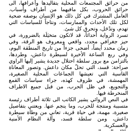
من حرائق المجتمعات المحلية بتقاليدها وأعرافها، الى
حرائق الحروب، بكل مافيهما من أطراف وأسباب.
العامل المشترك في كل ذلك هو الإنسان بوصفه ضحية
لكل تلك الأحداث والممارسات، ونتاجاً للسياسات التي
تهدم، وتدْحَل، وتحرق كل شئ.
تسرد الرواية أحداثاً، قد لاتكون متخيَلَة بالضرورة، في
حيز جغرافي محدد، واقعي ومعروف هو الرقة، وفي
زمان محدد أيضاً، أضحى جزءاً من تاريخ المنطقة اليوم،
وفي ربع الساعة الأخيرة لسيطرة داعش، وطردها،
بالتزامن مع بروز سلطة احتلال جديدة يشير إليها الراوي
صراحة: قسد، التي تحلّ مكان داعش. وتصور المعاناة
القاسية التي تعيشها الجماعات المحلية الصغيرة،
المهمشة، في ظروف كهذه، جراء سياسات القمع
والتجويع، في ظل الحرب، من قبل جميع الاطراف
المنخرطة فيها.
في النص الروائي يشير الكاتب الى ثلاثة أطراف رئيسة
متسببة ومنتجة للحرب، وما ينجم عنها. ويعتني بتفاصيل
صغيرة، مهمة، في حياة قرية، تعاني من وطأة سيطرة
داعش، ومن سلطة قسد، وآلة النظام الأمنية
والعسكرية.