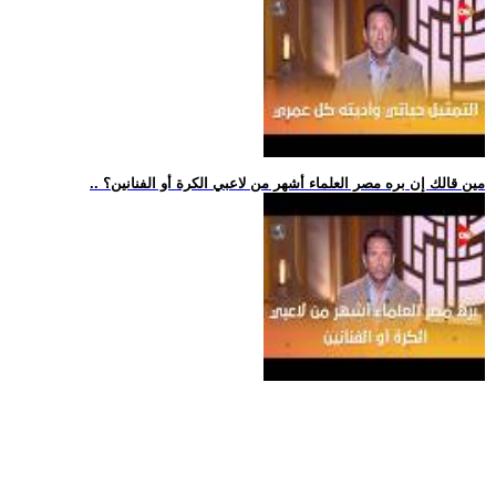
.. مين قالك إن بره مصر العلماء أشهر من لاعبي الكرة أو الفنانين؟