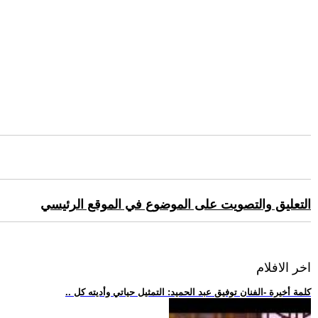
التعليق والتصويت على الموضوع في الموقع الرئيسي
اخر الافلام
.. كلمة أخيرة -الفنان توفيق عبد الحميد: التمثيل حياتي وأديته كل