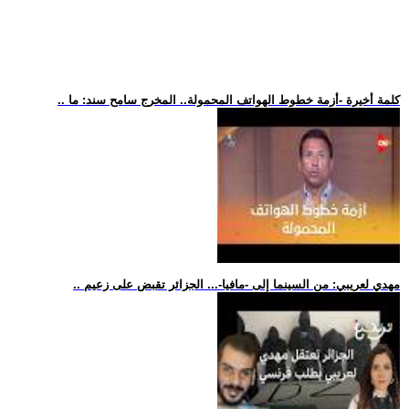
.. كلمة أخيرة -أزمة خطوط الهواتف المحمولة.. المخرج سامح سند: ما
.. مهدي لعريبي: من السينما إلى -مافيا-... الجزائر تقبض على زعيم