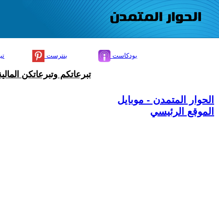
بودكاست
بنترست
تي
تبرعاتكم وتبرعاتكن المال
الحوار المتمدن - موبايل
الموقع الرئيسي