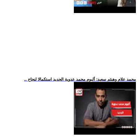
.. محمد علام وهيثم سعيد: ألبوم محمد عدوية الجديد استكمالا لنجاح