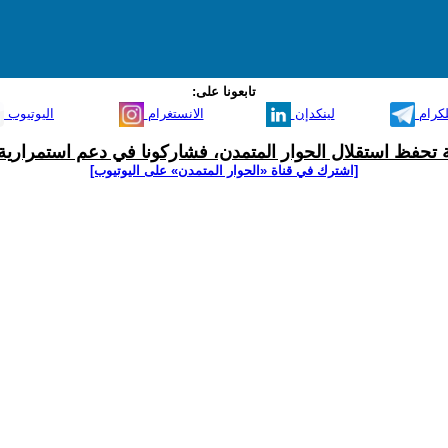
تابعونا على:
لكرام
لينكدإن
الانستغرام
اليوتيوب
ية تحفظ استقلال الحوار المتمدن، فشاركونا في دعم استمرارية 
[اشترك في قناة ‫«الحوار المتمدن» على اليوتيوب]