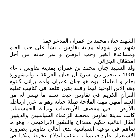
الشهيد جنان محمد بن عمران المدعو حمة
شهيد من شهداء مدينة نقاوس ، نشأ على حب العلم
ومساعدة الغير وحب الوطن و نذر حياته من أجل
استقلال الجزائر.
ولد الشهيد جنان محمد بن عمران بمدينة نقاوس ، عام
1901 ، ينحدر من اسرة ال جنان العريقة ، والمشهورة
بعلم و العلماء ابوه هو جنان عمران وأمه براني كلثوم
وهو الابن الوحيد لهما رفقة بنتين تتلمذ في كتاتيب تعليم
القرآن الكريم في نقاوس حيث تعلم ما تيسر له من
العلم أمتهن مهنة الفلاحة طيلة حياته وهو ما عزز ارتباطه
بالأرض ، في منتصف الأربعينيات وبداية الخمسينيات
كانت مدينة نقاوس محطة الزعماء السياسيين والدينيين
أمثال النائب حكيم سعدان والبشير الإبراهيمي ، وهو ما
ساهم في توعية السياسية لدى أهالي نقاوس بضرورة
الاستعداد لطرد فرنسا ، و عقب اندلاع انخرط مبكرا في