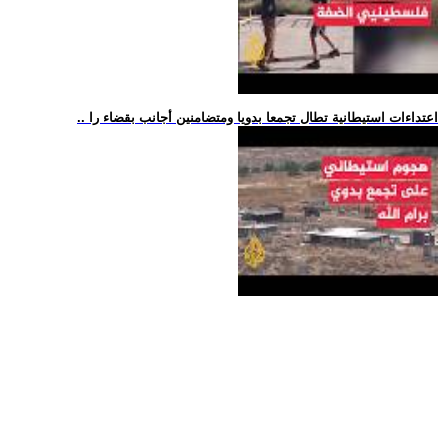
.. اعتداءات استيطانية تطال تجمعا بدويا ومتضامنين أجانب بقضاء را