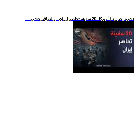
.. نشرة إخبارية | أميركا: 20 سفينة تحاصر إيران.. والعراق يخشى ا