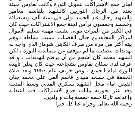
لجان جمع الاشتراكات لتمويل الثورة وكانت نقاوس مليئة
بعدد من الرجال الثوريين كالشهيد بلقاسم معامير
والشهيد رحال عبد الحميد تولى في سنة ألف وتسعمائة
وخمسة وخمسون ترأس لجنة جمع الاشتراكات حيث كان
في الكثير من المرات يتولى بنفسه مهمة تسليم الأموال
لمراكز المجاهدين جبال القصبات بسبب نشاطه دوهم
بيته أكثر من مرة من طرف الكابتن شوماز الذي واجه له
تهديدات بتصفيته ما لم يتوقف عن مساندته للثورة ، لكن
الشهيد محمد كان أشجع من أن يرضخ لتهديدات ، و قد
عرف لدى سكان نقاوس بشجاعته حيث كان يعلن تأييده
للثورة امام الجميع ، وفي خريف عام 1957 وبعد صلاة
الجمعة في مسجد سيدي قاسم ألقي على محمد جنان
القبض امام محل الشهيد بسكري المدني وسط المدينة
وقد عثر بحوزته بيانات جمع الاشتراكات فتم اعتقاله
وإعدامه تاركا خلفه خمسة بنات و ولدين.
رحمه الله تعالى وجزاه عنا كل خيرا