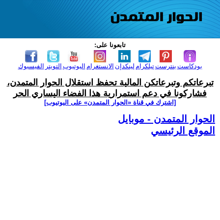
تابعونا على:
بودكاست
بنترست
تيلكرام
لينكدإن
الانستغرام
اليوتيوب
التويتر
الفيسبوك
تبرعاتكم وتبرعاتكن المالية تحفظ استقلال الحوار المتمدن،
فشاركونا في دعم استمرارية هذا الفضاء اليساري الحر
[اشترك في قناة ‫«الحوار المتمدن» على اليوتيوب]
الحوار المتمدن - موبايل
الموقع الرئيسي