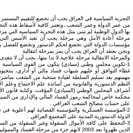
التجربة السياسية في العراق يجب أن تخضع للتقييم المستم
من عمر الدولة وعمر الشعب ،وتعتبر كافية لأسقاط هذه ال
بها الدول الوطنية لم تبنى مثل هذه التجربة السياسية التي 
مرحلة أعادة الأمل وهي مرحلة يجب أن تعيد الأسس التي بني
مؤسسات الدولة التي تخضع لحكم الدستور وتخضع للفصل بين 
ونحن نعتقد أن العراق يجب أن يمر بمرحلة انتقالية
والمرحلة الانتقالية مرحلة علاجية لا بدا منها، يجب أن لا تتعد
1-تكوين مجلس وطني (سيادي) يتكون من القوى السياسية و
غطاء التوافق أو عليهم شبهات فساد مالي أو أداري، ينتخبون
مهمتهم بعد تسليم السلطة لقيادة منتخبة من الشعب مباشرت
النظم الدستورية والقانونية من أساتذة علم الاجتماع وعلم 
أشراف المجلس الوطني (السيادي) المؤقت، وكتابة قانون الأ
محكمة خاص لمحاكمة رموز الفساد المالي والإداري من السياسيين 
على حساب مصالح الشعب العراقي .
2-المؤسسة العسكرية والمؤسسة القضائية لهم أعلوية في ظ
الدولة الدستورية المدنية على المجتمع العراقي .
3-التحفظ على كافة الأموال المنقولة وغير المنقولة من الس
الذين ظهروا بعد 2003 لانهم جزء من مرحلة الفساد والممولين للعمليات المشبوهة من شراء الذمم وشراء المناصب على حساب مستقبل الشعب العراقي.