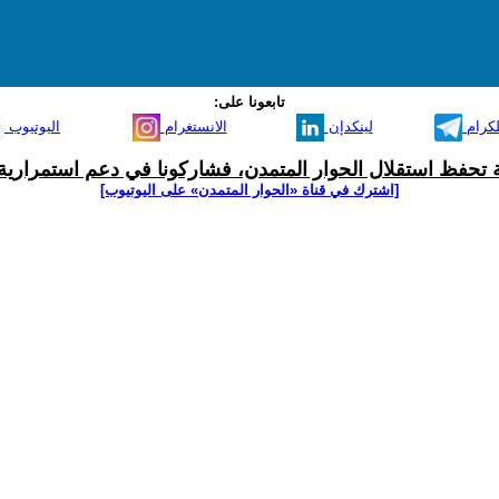
تابعونا على:
لكرام
لينكدإن
الانستغرام
اليوتيوب
ية تحفظ استقلال الحوار المتمدن، فشاركونا في دعم استمرارية 
[اشترك في قناة ‫«الحوار المتمدن» على اليوتيوب]