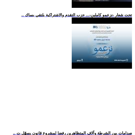
.. تحت شعار -نزعمو كاملين-... حزب التقدم والاشتراكية يلتقي بساك
.. صدامات بين الشرطة وآلاف المتظاهرين رفضا لمشروع قانون يسهّل ت