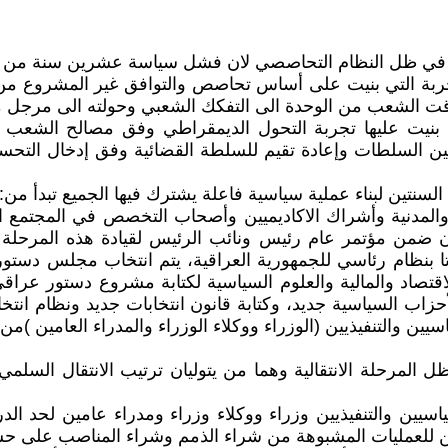
ر في ظل النظام التحاصصي لان فشل سياسة عشرين سنة من ال
تجربة التي بنيت على أساس تحاصص والتوافق غير المشروع م
مزقت الشعب من الوحدة الى التفكك الشعبي وحولته الى مرجل مت
ت عليها تجربة التحول الديمقراطي وفق مصالح الشعب والدول
السلطات وإعادة تقيم للسلطة القضائية وفق إدخال التحسينا
ى السنتين لبناء عملية سياسية فاعلة يشترك فيها الجميع تبدأ من:-
المدنية وأشراك الاكاديميين وأصحاب التخصص في المجتمع ال
 ضمن مؤتمر عام رئيس ونائب الرئيس لقيادة هذه المرحلة الا
ا بنظام رئاسي للجمهورية العراقية، يتم انتخاب مجلس دستو
الاقتصاد والمالية والعلوم السياسية لكتابة مشروع دستور عر
حزاب السياسية جديد، وكتابة قانون انتخابات جديد ونظام ان
والتنفيذيين (الوزراء ووكلاء الوزراء والمدراء العامين )من تثب
ل المرحلة الانتقالية وهما من يتوليان ترتيب الانتقال ال
ياسيين والتنفيذيين وزراء ووكلاء وزراء ومدراء عامين لحد ال