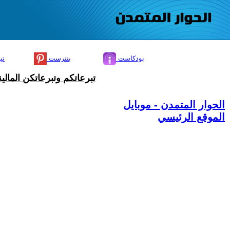
بودكاست
بنترست
تي
تبرعاتكم وتبرعاتكن المال
الحوار المتمدن - موبايل
الموقع الرئيسي