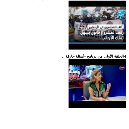
.. الحلقة الأولى من برنامج -أسئلة حارقة-!