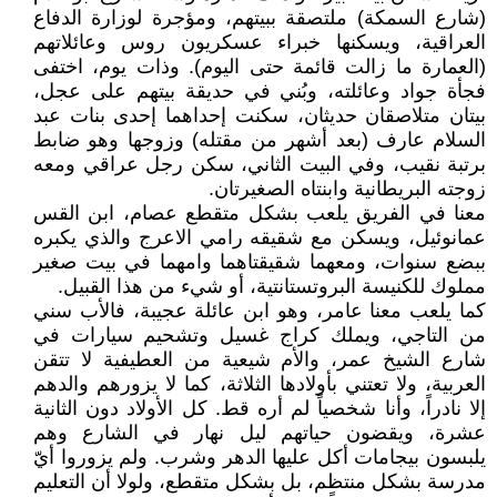
(شارع السمكة) ملتصقة ببيتهم، ومؤجرة لوزارة الدفاع
العراقية، ويسكنها خبراء عسكريون روس وعائلاتهم
(العمارة ما زالت قائمة حتى اليوم). وذات يوم، اختفى
فجأة جواد وعائلته، وبُني في حديقة بيتهم على عجل،
بيتان متلاصقان حديثان، سكنت إحداهما إحدى بنات عبد
السلام عارف (بعد أشهر من مقتله) وزوجها وهو ضابط
برتبة نقيب، وفي البيت الثاني، سكن رجل عراقي ومعه
زوجته البريطانية وابنتاه الصغيرتان.
معنا في الفريق يلعب بشكل متقطع عصام، ابن القس
عمانوئيل، ويسكن مع شقيقه رامي الاعرج والذي يكبره
ببضع سنوات، ومعهما شقيقتاهما وامهما في بيت صغير
مملوك للكنيسة البروتستانتية، أو شيء من هذا القبيل.
كما يلعب معنا عامر، وهو ابن عائلة عجيبة، فالأب سني
من التاجي، ويملك كراج غسيل وتشحيم سيارات في
شارع الشيخ عمر، والأم شيعية من العطيفية لا تتقن
العربية، ولا تعتني بأولادها الثلاثة، كما لا يزورهم والدهم
إلا نادراً، وأنا شخصياً لم أره قط. كل الأولاد دون الثانية
عشرة، ويقضون حياتهم ليل نهار في الشارع وهم
يلبسون بيجامات أكل عليها الدهر وشرب. ولم يزوروا أيّ
مدرسة بشكل منتظم، بل بشكل متقطع، ولولا أن التعليم