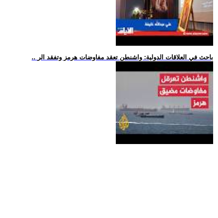
.. باحث في العلاقات الدولية: واشنطن تعقد مفاوضات هرمز وتفقد الر