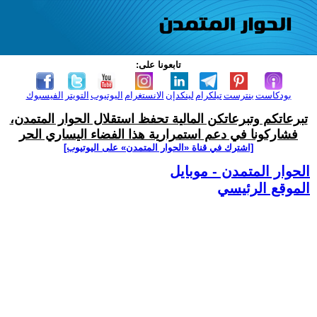
تابعونا على:
بودكاست
بنترست
تيلكرام
لينكدإن
الانستغرام
اليوتيوب
التويتر
الفيسبوك
تبرعاتكم وتبرعاتكن المالية تحفظ استقلال الحوار المتمدن،
فشاركونا في دعم استمرارية هذا الفضاء اليساري الحر
[اشترك في قناة ‫«الحوار المتمدن» على اليوتيوب]
الحوار المتمدن - موبايل
الموقع الرئيسي