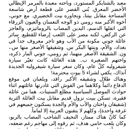
معبد بالشتايكر المستورد، وباحته معبدة بالمرمر الإيطالي
الأخضر المعرق. بُني القصر على قطعة أرض شاسعة
المساحة مقابل بيتنا، ويجاوره بيت الخضيري. مع جوني،
أخوه الأكبر منه رومي ذو الوجه النعسان والعيون الزرقاء
التي اثقلها الدسم، البدين المصاب بالروماتيزم، والعاجز
عن الركض، لكنه مصر على اللعب إرضاء للقطيع. سائر
عائلة جوني مكونة من الأب وهو تاجر معروف جداً في
بغداد، والأم، وبنتها البكر س. وشقيقها الأصغر منها س.،
ون. الشقيقة الأصغر منهما، ثم رومي، جوني المار ذكره،
واختهم الصغيرة ب.. هذه العائلة كانت تغيّر سيارة
شيفروليه كلّ عام، وكان سعر سيارة شيفروليه الجديدة
آنذاك، يكفي لشراء 5 بيوت محترمة!
وهناك طلال وشقيقه الأكبر رافد، ويلعبان في موقع
الدفاع دائماً وكلاهما من القوش التي غادرتها عائلتهم اثناء
حوادث الموصل السياسية مطلع الستينات. هما من عائلة
فقيرة، تسكن ببيت نزول قديم مقابل بيت العائلة الثرية
(شقيقان واختان والأب والأم والجدة يسكنون جميعهم في
غرفة واحدة)، وكلهم لا يتقنون العربية إلا لماماً.
كما كانّ هناك ممتاز، النحيف الشاحب المصاب بالربو،
وكان يلعب حامي هدف، ثم رقوه إلى مهاجم رغم ضعفه،