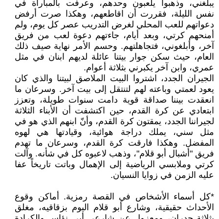
يبلغني، وذهبوا يلعبون وحدهم، وعرفت بالمباراة في
نفس الليلة، فقررت أن اقاطعهم، وهكذا صرت أرفض
دعواتهم للعب المحلي لغرض التدريب عصر كل يوم، ولم
أمنحهم كرتي، وبعد أيام، جاءتهم دعوة لعب من فريق
آخر، وأبلغوني، فتجاهلتهم. وحسم الأمر نهاية صيف ذلك
العام، حيث سكن جوار بيتنا عائلة لديهم ابنان في مثل
عمري، وابن آخر يكبرني بثلاثة أعوام.
الجيران الجدد، اشتروا البيت الملاصق لبيتنا والذي كان
يعود لعمتي وباعته لهم لتنتقل إلى بيت آخر. وسرعان ما
انعقدت بيننا صداقة قوية دامت سنوات طويلة، وتعزز
ابتعادي عن كرة القدم، حين اكتشفت أن الأبناء الثلاثة
لجيراننا الجدد، يمقتون كرة القدم، وأنّ ابنهم الذي هو في
مثل سني، يملك دراجة هوائية، وقيادتها هي لهوه
المفضل. وهكذا فارقت كرة القدم، وسرعان ما تهدم
فريق "أشبال أبو قلام"، وذهب لاعبوه كل في شأنه. وآلت
كرتي وملابسي الرياضية إلى الإهمال وباتت تاريخاً عفا
عليه الزمن في زوايا النسيان.
*كل أسماء الأشخاص في القصة رمزية. أماكن وقوع
الأحداث حقيقية، وشارع أبو قلام اليوم بزقاقيه، مغلق
بثلاثة جدران، ومعزول عن شارعي أبي نؤاس والكرادة