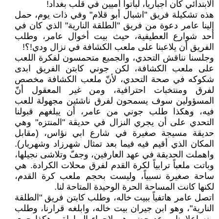
الابتدائي كان اجبارياً، لباتوا أميين في قلب بغداد!
هذه تشكيلة فريق "اشبال أبو قلام" وفي ذات يوم، حمل
إلينا عامر دعوة من فريق "الطلقة النارية" الذي كان في
أحد شوارع العطيفية، حيث بيت أخوال عامر، وطلب
الفريق أن يلاعبنا على ملعب الكشافة في نزال ودي!؟!
وجلسنا نناقش التحدي، والجميع متحمسون لفكرة اللعب
على ملعب الكشافة، لكن جوني كابتن الفريق ابدى
شكوكه في صحة التحدي، لأنّ ملعب الكشافة مخصص
لفرق ومنتخبات احترافية، ومن غير المعقول أنّ
المسؤولين سوف يسمحون لفرق ناشئين مجهولة للعب
فيه، وهكذا طلب جوني من عامر، أن يبلغهم قبولنا
التحدي على أن يجري النزال في حديقة "المنتزه" وهي
حديقة مسيجة صغيرة في شارع ابي نؤاس، (مقابل
المكان الذي أقيم فيه فيما بعد تمثال شهرزاد وشهريار).
واهملت الحديقة في عهد العارفين، وجفّ وتلاشى نجيلها،
وباتت ملعباً ترابياً لكرة القدم لفرق محلات الكرادة. هي
ساحة صغيرة نسبياً، وليست بحجم ملعب كرة القدم،
لكنها كانت المساحة الحرة الوحيدة المتاحة لنا.
اتصل عامر هاتفياً ببيت خاله، وطلب كابتن فريق "الطلقة
النارية"، وهو ابن جيران بيت خاله، وابلغه قرارنا، وطلب