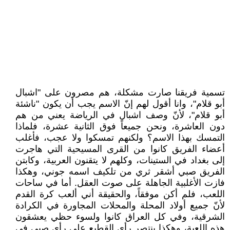
تسمية فريقنا صارت مشكلة، هم مصرون على "اشبال
أبو قلام"، وانا أقول لهم إنّ الاسم يجب أن يكون "ناشئة
أبو قلام"، لأنّ وصف اشبال في الرياضة يعني من هم
دون العاشرة، ونحن جميعاً فوق الثانية عشرة، فلماذا
التمسك بهذا الاسم؟ ولكنهم تمسكوا ولا عجب، فأغلب
أعضاء الفريق كانوا من القرى المسيحية التي هاجرت
إلى بغداد في الستينات، وكلهم لا يتقنون العربية، وكابتن
الفريق صبي أشقر ثري من تلكيف اسمه جوني، وهكذا
فازت الأغلبية الجاهلة على صوت العقل. أما في ساحات
اللعب، فلم أكن موفقاً، والحقيقة أني ألعب كرة القدم
لأنّ جميع أولاد المحلة والمحلات المجاورة في الكرادة
الشرقية، وفي كل العراق كانوا ولسوء حظي يعشقون
هذه اللعبة، وهكذا ينتصر رأي القطيع على رأي صبي في