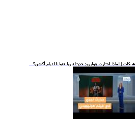
.. شبكات | لماذا اختارت هوليوود حديثا نبويا عنوانا لفيلم أكشن؟