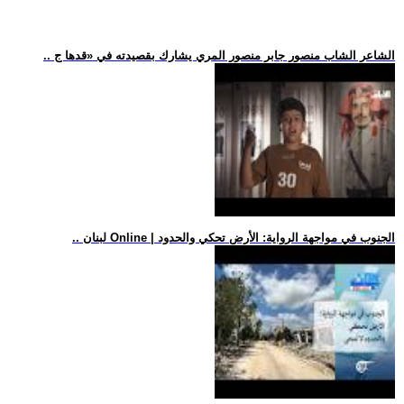
.. الشاعر الشاب منصور جابر منصور المري يشارك بقصيدته في «قدها ج
.. لبنان Online | الجنوب في مواجهة الرواية: الأرض تحكي والحدود