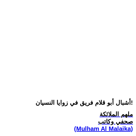
أشبال أبو قلام فريق في زوايا النسيان!
ملهم الملائكة
صحفي وكاتب
(Mulham Al Malaika)