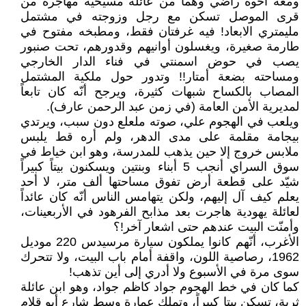
ومعه أخوه راضي وهما من عائلة مسيحية مهاجرة من
قرى الموصل تسكن مع رجل وزوجته في مشتمل
مليمتري الابعاد! فيه غرفتان فقط، ومطبخه مفتوح في
طارمة صغيرة، ويغسلون أوانيهم وقدورهم، تحت صنبور
يصب في حوض اسمنتي في فناء الدار الخارجي
ومساحته بضعة أمتار!! وتدور حول ملكية المشتمل
المصاب بالكساح شبهات كثيرة، ويرجح أنّه كان تابعاً
لمديرية الأمن العامة (في زمن عبد الرحمن عارف).
ويلعب في الهجوم علي، صوته ملعلع دون سبب، ويرتدي
بيجامة مقلمة على مدى الدهر، ولم أره قط يلبس
ملابس خروج إلا حين يذهب للمدرسة، وهو ابن خياط في
سوق السراي أنجب 5 أبناء وبنتين ويسكنون بيتاً كبيراً
شيّد على قطعة أرض تفوق مساحتها ألف متر، لا أحد
يعلم كيف آل إليهم، ولكن يتهامس الناس أنّه كان عائداً
لعائلة يهودية هاجرت بعد مذابح الفرهود في الأربعينات،
وأمنّت البيت عندهم حتى اشعار آخر!؟
الأغرب، أنّهم كانوا يملكون سيارة مرسيدس 220 موديل
1962، رصاصية اللون، واقفة أمام باب البيت، ولا تتحرك
سوى مرة في الأسبوع ولا أدري إلى أين تذهب!
كما كان في خط الهجوم جواد كاظم جواد، وهو ابن عائلة
ثرية، تسكن بيتا كبيراً، وتملك عمارة وسط شارع أبو قلام