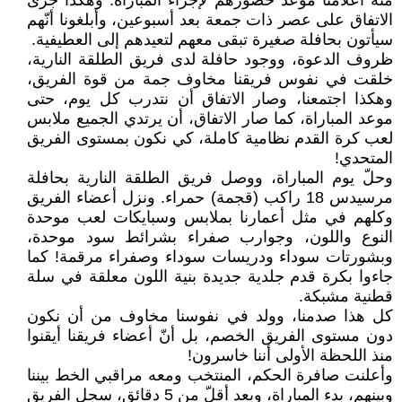
منه اعلامنا موعد حضورهم لإجراء المباراة. وهكذا جرى
الاتفاق على عصر ذات جمعة بعد أسبوعين، وأبلغونا أنّهم
سيأتون بحافلة صغيرة تبقى معهم لتعيدهم إلى العطيفية.
ظروف الدعوة، ووجود حافلة لدى فريق الطلقة النارية،
خلقت في نفوس فريقنا مخاوف جمة من قوة الفريق،
وهكذا اجتمعنا، وصار الاتفاق أن نتدرب كل يوم، حتى
موعد المباراة، كما صار الاتفاق، أن يرتدي الجميع ملابس
لعب كرة القدم نظامية كاملة، كي نكون بمستوى الفريق
المتحدي!
وحلّ يوم المباراة، ووصل فريق الطلقة النارية بحافلة
مرسيدس 18 راكب (قجمة) حمراء. ونزل أعضاء الفريق
وكلهم في مثل أعمارنا بملابس وسبايكات لعب موحدة
النوع واللون، وجوارب صفراء بشرائط سود موحدة،
وبشورتات سوداء ودريسات سوداء وصفراء مرقمة! كما
جاءوا بكرة قدم جلدية جديدة بنية اللون معلقة في سلة
قطنية مشبكة.
كل هذا صدمنا، وولد في نفوسنا مخاوف من أن نكون
دون مستوى الفريق الخصم، بل أنّ أعضاء فريقنا أيقنوا
منذ اللحظة الأولى أننا خاسرون!
وأعلنت صافرة الحكم، المنتخب ومعه مراقبي الخط بيننا
وبينهم، بدء المباراة، وبعد أقلّ من 5 دقائق، سجل الفريق