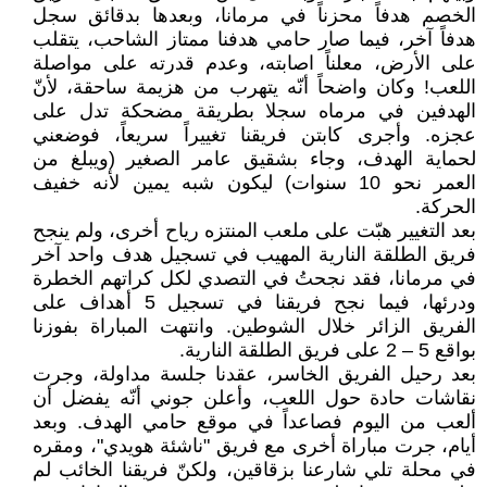
الخصم هدفاً محزناً في مرمانا، وبعدها بدقائق سجل
هدفاً آخر، فيما صار حامي هدفنا ممتاز الشاحب، يتقلب
على الأرض، معلناً اصابته، وعدم قدرته على مواصلة
اللعب! وكان واضحاً أنّه يتهرب من هزيمة ساحقة، لأنّ
الهدفين في مرماه سجلا بطريقة مضحكة تدل على
عجزه. وأجرى كابتن فريقنا تغييراً سريعاً، فوضعني
لحماية الهدف، وجاء بشقيق عامر الصغير (ويبلغ من
العمر نحو 10 سنوات) ليكون شبه يمين لأنه خفيف
الحركة.
بعد التغيير هبّت على ملعب المنتزه رياح أخرى، ولم ينجح
فريق الطلقة النارية المهيب في تسجيل هدف واحد آخر
في مرمانا، فقد نجحتُ في التصدي لكل كراتهم الخطرة
ودرئها، فيما نجح فريقنا في تسجيل 5 أهداف على
الفريق الزائر خلال الشوطين. وانتهت المباراة بفوزنا
بواقع 5 – 2 على فريق الطلقة النارية.
بعد رحيل الفريق الخاسر، عقدنا جلسة مداولة، وجرت
نقاشات حادة حول اللعب، وأعلن جوني أنّه يفضل أن
ألعب من اليوم فصاعداً في موقع حامي الهدف. وبعد
أيام، جرت مباراة أخرى مع فريق "ناشئة هويدي"، ومقره
في محلة تلي شارعنا بزقاقين، ولكنّ فريقنا الخائب لم