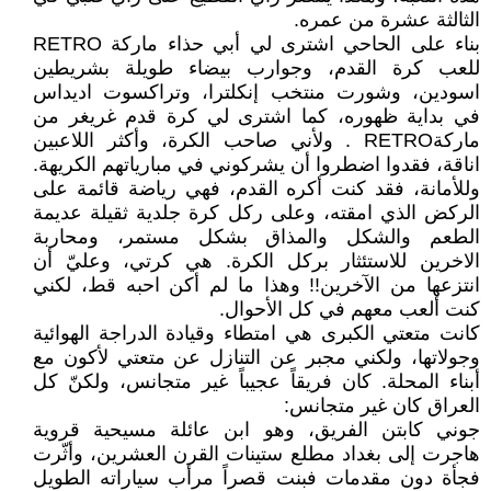
الثالثة عشرة من عمره.
بناء على الحاحي اشترى لي أبي حذاء ماركة RETRO
للعب كرة القدم، وجوارب بيضاء طويلة بشريطين
اسودين، وشورت منتخب إنكلترا، وتراكسوت اديداس
في بداية ظهوره، كما اشترى لي كرة قدم غريغر من
ماركةRETRO . ولأني صاحب الكرة، وأكثر اللاعبين
اناقة، فقدوا اضطروا أن يشركوني في مبارياتهم الكريهة.
وللأمانة، فقد كنت أكره القدم، فهي رياضة قائمة على
الركض الذي امقته، وعلى ركل كرة جلدية ثقيلة عديمة
الطعم والشكل والمذاق بشكل مستمر، ومحاربة
الاخرين للاستئثار بركل الكرة. هي كرتي، وعليّ أن
انتزعها من الآخرين!! وهذا ما لم أكن احبه قط، لكني
كنت ألعب معهم في كل الأحوال.
كانت متعتي الكبرى هي امتطاء وقيادة الدراجة الهوائية
وجولاتها، ولكني مجبر عن التنازل عن متعتي لأكون مع
أبناء المحلة. كان فريقاً عجيباً غير متجانس، ولكنّ كل
العراق كان غير متجانس:
جوني كابتن الفريق، وهو ابن عائلة مسيحية قروية
هاجرت إلى بغداد مطلع ستينات القرن العشرين، وأثّرت
فجأة دون مقدمات فبنت قصراً مرأب سياراته الطويل