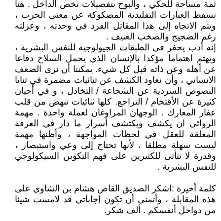
ثمة مساحة للحكي ، والبوح بتفصيلات تخص الداخل . هنا
تسقط العبارات التقليدية المصكوكة عن معنى الحرب ،
ويتم الاتجاه إلى هذا المقاتل الفرد في وحدته ، وعزلته
رغم الضجيج والصخب العنيف .
إنه أدب يحفر في الطبقات الجيولوجية للنفس البشرية ،
ويهتم اهتماما مؤكدا بالإنسان الذي يحمل السلاح دفاعا
عن أهله وعن ذاته قبل كل شيء. يمكننا أن نرى الضعف
الانساني ، وأن نعاود الكشف عن ثنائيات مضمرة في ثنايا
النصوص السردية عن الشجاعة / التخاذل ، و في أحيان
كثيرة عن الأقتحام / التراجع. كلها ثنائيات تنهض من قلب
عفار المعارك . الوجهان المراوغان لعملة واحدة . مهمة
الروائي ان يكشف ويكتشف أسرار ما دار في الغرفة
المغلقة للعقل في لحظات المواجهة ، وأظنها مهمة
ليست سهلة مطلقا ، لأنها تحتاج إلى وعي واستبصار ،
وقدرة لا تتأتى للكثيرين على فهم التكوين السيكولوجي
للنفس البشرية .
كلمة أخيرة :اشكر الصديق القاص هشام بن الشاوي على
هذه المقابلة ، وأتمنى أن تكون إجاباتي قد لامست شيئا
من دواخل أنفسكم . ألف شكر.