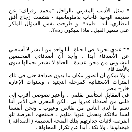
* سئل الأديب المغربي ،الراحل "محمد زفزاف" عن
صديقه الوحيد فأجاب بدملوماسية - هشمت زجاج أفق
انتظاري- أنه ..قلمه!! لو طرحت نفس السؤال الماكر
على سمير الفيل.. ماذا سيكون رده؟..
* * عندي تجربة في الحياة . أنا واحد من البشر لا أستغني
عن الأصدقاء أبدا . وأجد أن أصدقائي المخلصين
انتشلوني من محن عديدة . الحياة لا نشعر بجمالها سوى
بالأصد قاء
، ولا يمكن أن أتصور مكان ما بدون صداقة حتى في تلك
الفترات الاستثنائية كمرحلة التجنيد ، وسنوات الإعارة
خارج مصر .
في المقابل استأنس بقلمي ، وأعتبر نصوصي أقرب إلى
قلبي من أصدقاء غدروا بي . لكن المحزن في الأمر أننا
نعلم ما لدى الناس من نقائص وعيوب ـ ونحن أنفسنا
لسنا ملائكة ونحمل عيوبا مثلهم ـ فنمنحهم الفرصة تلو
الفرصة لاثبات جدارتهم بتلك المنحة العظيمة ( الصداقة )
فيخذلوننا ، ولا نكف أبدا عن تكرار المحاولة .