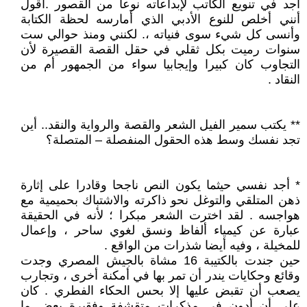
أجد في تنويع الكاتب لإبداعاته نوعا من القصور .أقول
أنني أخلص للنوع الأدبي الذي أمارسه لحظة الكتابة
وأنسى كل شيء سوى فنياته ،. لكنني ومنذ حوالي ست
سنوات رميت بكل ثقلي في حقل القصة القصيرة لأن
التجاوب كان كبيرا وإيجابيا سواء من الجمهور أم من
النقاد .
** يكتب سمير الفيل الشعر والقصة والرواية والنقد.. أين
تجد نفسك وسط هذه الحقول المنفصلة – المتصلة؟
* أجد نفسي حيثما يكون النص ناجحا وقادرا على إثارة
ذهن المتلقي والتوغل نحو ذاكرته والاشتباك بحميمية مع
هواجسه . لقد اخترت الشعر مبكرا ؛ لأنه في الحقيقة
عبارة عن كيمياء ألفاظ ونسق لغوي ساحر ، وإعمال
للمخيلة ، وفيه أيضا شذرات من الواقع .
حين جندت بالكتيبة 16 مشاة بالجيش المصري وجدت
وقائع وحكايات يندر أن تمر بها في أمكنة أخرى ، وتجارب
يصعب أن تقبض عليها إلا بحس الحكاء الفطري . كان
علي أن أدون في مذكرات متقشفة وفقيرة بعض ما