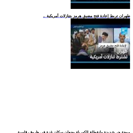
.. طهران تربط إعادة فتح مضيق هرمز بتنازلات أمريكية
.. موجة حر شديدة وانقطاع الكهرباء يضعان سكان غزة في ظروف قاسية