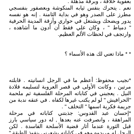
بعفوية خلاقة ، وبرقة مذهلة .
نعم . يتحرك بنفس ثيابه المنكوشة وبعصفور بنفسجي
مطرز على الصدر وهو في بداية الثامنة . إنه هو نفسه
يدور ويضحك ويشتغل في حواري وأزقة المدينة الحرفية
" دمياط " ، وكان علي فقط أن أدون ما أشاهده ،
وارتجف في لحظات الألم العظيم.
* * ماذا تعني لك هذه الأسماء ؟
*نجيب محفوظ: أعظم ما في الرجل انسانيته . قابلته
مرتين ، وكانت الأولى في قصر العروبة لتسليمه قلادة
النيل . يعجبني في كتاباته المرحلة الفلسفية ثم ملحمة
"الحرافيش " لو لم يكتب غيرها لكفاه . في عنقه ندبة من
جريمة فكرية اسمها " التخلف " .
*إحسان عبد القدوس: جذبتني كتاباته في مرحلة
المراهقة ، وانصرفت عنه بعدها , له دور سياسي بارز
قبل الثورة عندما أثار قضية الأسلحة الفاسدة . لكن
الرجل له مريدوه وهو في كتاباته يشعرني بنفوذ الطبقة "