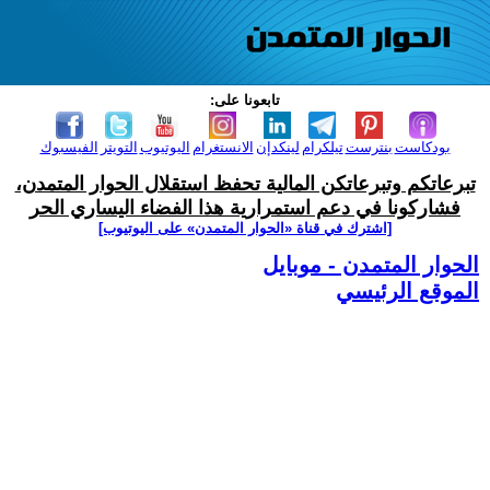
تابعونا على:
بودكاست
بنترست
تيلكرام
لينكدإن
الانستغرام
اليوتيوب
التويتر
الفيسبوك
تبرعاتكم وتبرعاتكن المالية تحفظ استقلال الحوار المتمدن،
فشاركونا في دعم استمرارية هذا الفضاء اليساري الحر
[اشترك في قناة ‫«الحوار المتمدن» على اليوتيوب]
الحوار المتمدن - موبايل
الموقع الرئيسي