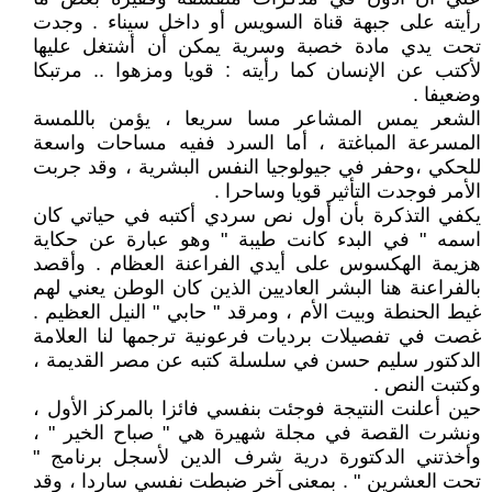
رأيته على جبهة قناة السويس أو داخل سيناء . وجدت
تحت يدي مادة خصبة وسرية يمكن أن أشتغل عليها
لأكتب عن الإنسان كما رأيته : قويا ومزهوا .. مرتبكا
وضعيفا .
الشعر يمس المشاعر مسا سريعا ، يؤمن باللمسة
المسرعة المباغتة ، أما السرد ففيه مساحات واسعة
للحكي ،وحفر في جيولوجيا النفس البشرية ، وقد جربت
الأمر فوجدت التأثير قويا وساحرا .
يكفي التذكرة بأن أول نص سردي أكتبه في حياتي كان
اسمه " في البدء كانت طيبة " وهو عبارة عن حكاية
هزيمة الهكسوس على أيدي الفراعنة العظام . وأقصد
بالفراعنة هنا البشر العاديين الذين كان الوطن يعني لهم
غيط الحنطة وبيت الأم ، ومرقد " حابي " النيل العظيم .
غصت في تفصيلات برديات فرعونية ترجمها لنا العلامة
الدكتور سليم حسن في سلسلة كتبه عن مصر القديمة ،
وكتبت النص .
حين أعلنت النتيجة فوجئت بنفسي فائزا بالمركز الأول ،
ونشرت القصة في مجلة شهيرة هي " صباح الخير " ،
وأخذتني الدكتورة درية شرف الدين لأسجل برنامج "
تحت العشرين " . بمعنى آخر ضبطت نفسي ساردا ، وقد