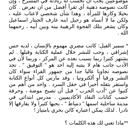
موضوعيين يجب أن نحسب له ريادته في المسرح ، وإن
كانت نصوصه ذهنية أي تقرأ أفضل من ان تعرض . كان
بخيلا وكارها للمرأة ، وهذا شأن شخصي لاعتاب عليه ،
ولكن ما لا أنساه هو رحيل ابنه عازف الجيتار اسماعيل
وكان يشعر بتلك الفجوة الرهيبة بينه وبين أبيه ، رحمهما
الله .
* سمير الفيل: كاتب مصري مهموم بالإنسان ، لديه حس
إشراقي ، وحب للبشر خلال عملية الكتابة وقبلها . لم
يشتهر كثيرا ربما بسبب بعده عن المركز ، وربما لأن في
الأدب جانب هام لا ينتبه إليه احد هو " التوفيق " . تجد
نصوصه تجاوبا عاليا جدا من جمهور القراء سواء كان
النشر ورقيا أو ألكترونيا ، وقد مارس كل أنواع الكتابة
واستقر بثقله أخيرا في حقل السرد . واحد من أهم من
كتبوا عن "أدب الحرب " قبل أن تصبح موضة ، وحرفة
حسب كتابات النقاد الأكاديميين . مدرس ابتدائي في
مدينة ساحلية اسمها " دمياط " ، يحبها كثيرا ولا يفارقها إلا
نادرا . لذلك يمكن اعتباره كائن بحري بامتياز !
**ماذا تعني لك هذه الكلمات ؟