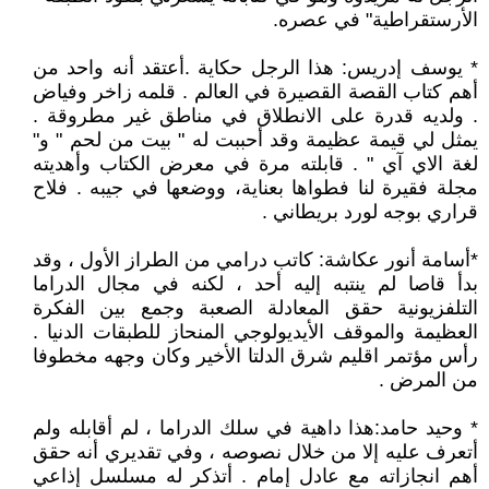
الأرستقراطية" في عصره.
* يوسف إدريس: هذا الرجل حكاية .أعتقد أنه واحد من
أهم كتاب القصة القصيرة في العالم . قلمه زاخر وفياض
. ولديه قدرة على الانطلاق في مناطق غير مطروقة .
يمثل لي قيمة عظيمة وقد أحببت له " بيت من لحم " و"
لغة الاي آي " . قابلته مرة في معرض الكتاب وأهديته
مجلة فقيرة لنا فطواها بعناية، ووضعها في جيبه . فلاح
قراري بوجه لورد بريطاني .
*أسامة أنور عكاشة: كاتب درامي من الطراز الأول ، وقد
بدأ قاصا لم ينتبه إليه أحد ، لكنه في مجال الدراما
التلفزيونية حقق المعادلة الصعبة وجمع بين الفكرة
العظيمة والموقف الأيديولوجي المنحاز للطبقات الدنيا .
رأس مؤتمر اقليم شرق الدلتا الأخير وكان وجهه مخطوفا
من المرض .
* وحيد حامد:هذا داهية في سلك الدراما ، لم أقابله ولم
أتعرف عليه إلا من خلال نصوصه ، وفي تقديري أنه حقق
أهم انجازاته مع عادل إمام . أتذكر له مسلسل إذاعي