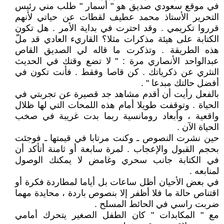
في موقع سعودي صديق هو " أسمار " طلب مني رئيس
التحرير الأستاذ محمد عطيف لقطات عن حياتي لأنهم
قرروا تكريمي . وقد احترت في بداية الأمر . هل تكون
الكتابة على هيئة مذكرات مثلا؟ القاريء العادي قد ملّ
هذه الطريقة . وتذكرت ما قاله لي الصديق القاص
عبدالواحد الأنصاري مرة : " لا تضع وقتك في الحديث
النثري عن ذكرياتك . كن قاصا وفقط . فأنت تكون في
أفضل حالتك مبدعا " .
بالفعل رأيت أن أقدم مشاهد جد قصيرة عن تجربتي في
الحياة . وتوقفت طويلا أمام هذه اللمحات التي لها ظلال
واقعية ، وأبعاد رومانسية ربما بدت غريبة في صخب
الحياة الآن .
حين نشرت النصوص ـ وكنت مرتابا في قيمتها ـ فوجئت
بحجم القبول والإعجاب . لمرة سابعة أو ثامنة أتأكد أن
في الكتابة جانب سحري وغامض لا يمكنك الوصول
لمنابعه .
في بعض الأحيان أظل ساعات بل أياما لمطاردة فكرة أو
اقتناص حالة ما فلا أظفر إلا بنصوص باردة ، محايدة مهما
ضربت راسي في الحائط المسلح .
مع " المكابدات " كان الطفل الصغير يتحرك أمامي