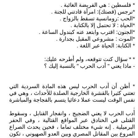
* فلسطين : هي الفريضة الغائبة .
*نرجس (قصتك): امرأة قادتني للجنة .
*الحب :رومانسية تسقط بالزواج .
*الحياة : لا تحتمل إلا بالكتابة .
*الجنون: اقترب وابتعد عنه كبندول الساعة .
*الموت : مشروعي المقبل بجدارة .
* الكتابة: الحياة عبر اللغة .
* * سؤال كنت تتوقعه، ولم أطرحه عليك:
- ماذا يعني " أدب الحرب " بالنسبة إليك ؟
* أظن أن أدب الحرب ليس هذه المادة السردية التي
تعتني كثيرا بالقشرة الخارجية الصلدة للأحداث ، وهي في
نفس الوقت ليست عملا دعائيا يتسم بالفجاجة والمباشرة
.
أدب الحرب لا يعني الضجيج ، وانفجار القنابل ، وسقوط
القتلى في الخنادق عبر المواقع القتالية ، وفي الحفر
البرميلية . إنه شيء مختلف تماما ، فحين يحدث الصراع
المروع بين المقاتل المصري وبين العدو الصهيوني ، تكون