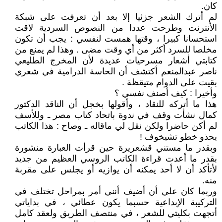
كان.
لم أترك الشعر جزئيا إلا بعد أن تعرفت على شبكة
الأنترنت وطرحت عددا من النصوص السردية لاقت
استحسانا كبيرا ، وقتها همست لنفسي : يجب أن تكون
مخلصا للسرد أكثر من أي وقت مضى . وهذا لم يمنع من
كتابتي أشعار مسرحيات عديدة لأن المخرج الطليعي
ناصر عبدالمنعم أكتشف أن الحاسة الدرامية في شعري
بقيت على الدوام متيقظة .
وأخيرا : كيف أصنف نفسي ؟
هذا ما أتركه للنقاد ، وأقولها بخجل أن الناقد الدكتور
كمال نشأت وقف في ندوة باتحاد كتاب مصر ـ وللأسف
لم أكن حاضرا ولكن نقل لي ماقاله ـ وصاح : هذا الكاتب
يحذو خطو تشيخوف !
وبقدر ما مستني قشعريرة حين قرأت العبارة منشورة
بقدر ما أعدت قراءة الكاتب الروسي العظيم من جديد
لأتأكد أن لا أحد يمكنه أن يوازيه أو يجلس على مقربة
منه.
وربما كان علي أن أضيف أنني أمر بمراحل تختلف في
التركيبة الإبداعية حسبما يكون عطائي ، في بداياتي
أتجهت بكليتي للشعر ، في منتصف الطريق ولعقد كامل