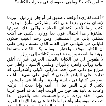
** لمن تكتب ؟ وماهي طقوسك في محراب الكتابة؟
* أكتب لقاريء أتوقعه ، صديق لي أو جار أو زميل ، وربما
لإنسان يقطن بعيدا عني لكنه يشاركني مأزق الوجود .
أكتب ربما لأعيد اكتشاف الحياة ، ولكي أفك شفرتها
الملغزة . هذا احتمال قوي جدا ووارد . لكنني قد أكتب
لمتلقي يأتي في المستقبل ومن رحم الغيب فتكون
كتاباتي هي شهادتي حول العالم الذي عشته ، وفي ظني
أن الكتابة موقف واختيار ، ومالم يكن الكاتب متسلحا
برؤية ما ناصعة وراسخة فمصير كتاباته إلى زوال .
لا طقوس لي في الكتابة بالمعنى الحرفي غير أن أغلق
الباب ورائي وانفرد بالأوراق وقلمي الأسود ، وأظل في
صراع مع ذاتي حتى أخط عباراتي الأولى وأشعرأنني قد
تغلبت على البياض فأمضي لا ألوي على شيء . أغلب
نصوصي كتبتها في جلسة واحدة ، وأحيانا في جلستين ،
لكنني لا أترك النص قبل أن أتمه وإذا حدث أن تركته
وعدت له ثانية بعد حين من الوقت أجد أنه قد أصبح غريبا
عني ؛ فقد بردت ناره وأحسست معه بالضيق ، لذا
أتصنت لموسيقاه وأتتبعها وأحافظ على هذا الإيقاع الفريد