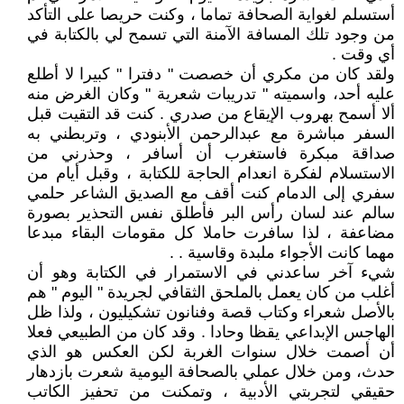
أستسلم لغواية الصحافة تماما ، وكنت حريصا على التأكد
من وجود تلك المسافة الآمنة التي تسمح لي بالكتابة في
أي وقت .
ولقد كان من مكري أن خصصت " دفترا " كبيرا لا أطلع
عليه أحد، واسميته " تدريبات شعرية " وكان الغرض منه
ألا أسمح بهروب الإيقاع من صدري . كنت قد التقيت قبل
السفر مباشرة مع عبدالرحمن الأبنودي ، وتربطني به
صداقة مبكرة فاستغرب أن أسافر ، وحذرني من
الاستسلام لفكرة انعدام الحاجة للكتابة ، وقبل أيام من
سفري إلى الدمام كنت أقف مع الصديق الشاعر حلمي
سالم عند لسان رأس البر فأطلق نفس التحذير بصورة
مضاعفة ، لذا سافرت حاملا كل مقومات البقاء مبدعا
مهما كانت الأجواء ملبدة وقاسية . .
شيء آخر ساعدني في الاستمرار في الكتابة وهو أن
أغلب من كان يعمل بالملحق الثقافي لجريدة " اليوم " هم
بالأصل شعراء وكتاب قصة وفنانون تشكيليون ، ولذا ظل
الهاجس الإبداعي يقظا وحادا . وقد كان من الطبيعي فعلا
أن أصمت خلال سنوات الغربة لكن العكس هو الذي
حدث، ومن خلال عملي بالصحافة اليومية شعرت بازدهار
حقيقي لتجربتي الأدبية ، وتمكنت من تحفيز الكاتب