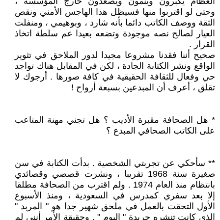
العظام يكبرون وينمون ويصعدون خارج المؤسسة ،
وحتى لو اقتربوا منها فسيظل هذا الهاجس الأمني ونقص
الثقة ووصف الكاتب دائما بأنه شارد ، وبوهيمي ، ومنفلت
العيار لصالح نصه موجودة وتضعه بعيدا عم سلطة اتخاذ
القرار .
صحيح أننا فقدنا مشروعا مجيدا لدور الملاحق في تثوير
الواقع ونشر الكتابة الجادة ، لكن في المقابل هناك تواجد
حي وفعال للثقافة الحقيقية في كافة صورها . أرجوك لا
تقلق ، أعرف أن المبدعين بسبعة أرواح !
* هل الصحافة مقبرة الأديب ؟ هل تجني مهنة المتاعب
على الكاتب الصحافي المبدع ؟
** سأحكي عن تجربتي الشخصية . بدأت الكتابة في سن
صغيرة سنة 1968 تقريبا ، ونشرت قصصي وقصائدي
بانتظام منذ العام 1974 . ولم اقترب من الصحافة مطلقا
إلا بعد سفري كمدرس في السعودية ، ومنذ الأسبوع
الأول التحقت بالعمل في ملحق شهير جدا هو " المربد "
الذي كانت تنشره جريدة " اليوم " . وحقيقة الأمر أنني لم