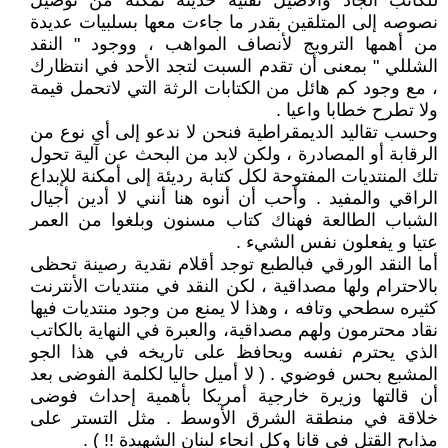
للكاتب الجاد والأصيل تقنية حديثة تمكنه من توصيل
نصوصه إلى المتلقين بقدر ما جاءت معها بسلبيات عديدة
من أهمها الترويج لأنصاف المواهب ، ووجود " النقد
الشللي " بمعنى أن تقدم السبت لتجد الأحد في انتظارك
، مع وجود كم هائل من الكتابات الرثة التي لاتحمل قيمة
ولا تطرح خطابا واعيا .
وحسب تقاليد الديمقراطية فنحن لا ندعو إلى أي نوع من
الرقابة أو المصادرة ، ولكن لابد من البحث عن آلية تحول
تلك المنتديات المفتوحة لكل كتابة رديئة إلى أمكنة للإبداع
الراقي والمفيد . وأحب أن أنوه هنا أنني لا أدين أجيال
الشباب الطالعة فهناك كتاب مسنون وبلغوا من العمر
عتيا و يفعلون نفس الشيء .
أما النقد الورقي فبالطبع توجد أقلام نقدية رصينة تحظى
بالاحترام ولها مصداقية ، لكن النقد في منتديات الأنترنت
كثيره سطحي وتافه ، وهذا لا يمنع من وجود منتديات فيها
نقاد محترمون ولهم مصداقية، والعبرة في النهاية بالكاتب
الذي يحترم نفسه ويحافظ على تاريخه في هذا الجو
المشبع بحس فوضوي . ( لا أميل حاليا لكلمة الفوضى بعد
أن قالتها وزيرة خارجية أمريكا بأهمية إحداث فوضى
خلاقة في منطقة الشرق الأوسط . مثل التستر على
مذابح القتل في قانا وكل انحاء لبنان الشهيدة !! ) .