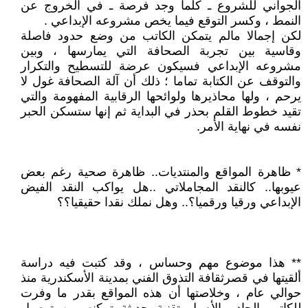
الجواني للشروع ـ كلما وجد فرصة ـ في الخروج عن
النمط ، وكسر التوقع فيما يخص مشروعه الإبداعي .
لكن إجمالا مالم يتمكن الكاتب من وضع حدود فاصلة
وقاسية بين تجربة الصحافة التي يمارسها ، وبين
مشروعه الإبداعي فسيكون عرضة للتسطيح والتكرار
والتوقف عن الكتابة تماما ؛ ذلك أن آلة الصحافة غول لا
يرحم ، ولها محاذيرها ولوائحها الرقابية المفهومة والتي
تقيد خطوط القلم بحذر في البداية ثم إنها ستسكن الحبر
نفسه في نهاية الأمر.
* ظاهرة المواقع والمنتديات.. ظاهرة صحية رغم بعض
عيوبها.. كالنقد المجاملاتي ..هل يواكب النقد الفيض
الإبداعي ورقيا ورقميا؟.. وهل نملك نقدا حقيقيا؟؟
** هذا موضوع مهم وحساس ، وقد كتبت فيه دراسة
ألقيتها في قصرثقافة التذوق الفني بمدينة الأسكندرية منذ
حوالي عام ، وخلاصتها أن هذه المواقع بقدر ما وفرت