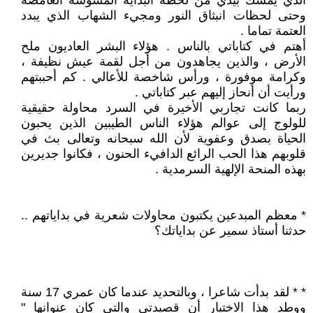
الذي يمسك بيدي من لحظة البداية المشوشة الغامضة
وحتى لحظات انبثاق النور ومجيء الشهاب الذي يبدد
العتمة تماما .
أهتم في كتاباتي بالناس . هؤلاء البشر العاديون ملح
الأرض ، والذين يجاهدون من أجل لقمة عيش نظيفة ،
وكرامة موفورة ، ورأس شاخصة للأعالي . كم أحببتهم
ورأيت أن أنحاز إليهم عبر كتاباتي .
ربما كانت تجاربي الأخيرة في السرد محاولة حقيقية
للولوج إلى عوالم هؤلاء الناس الطيبين الذين يحبون
الحياة بصدق وعفوية لأن الله سبحانه وتعالى بث في
قلوبهم هذا الحب الرائع الدافيء الحنون ، فكانوا جديرين
بهذه المنحة الإلهية السرمدية .
* معظم المبدعين يكتبون محاولات شعرية في بداياتهم ..
حدثنا أستاذ سمير عن بداياتك؟
* * لقد بدأت شاعرا ، وبالتحديد عندما كان عمري 17 سنة
ووطد هذا الاختيار أن قصيدتي والتي كان عنوانها "