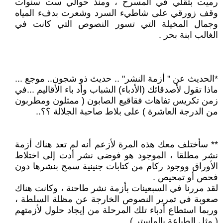
رميت بثقلي في المسرح ، ومنذ حوالي ست سنوات
وقف زورقي على شاطيء السرد وشعرت بدفء المياه
وجمال المخيلة التي تسور النصوص التي كانت في
الغالب ابنة بحر .
*الحديث عن " أزمة النشر" .. حديث ذو شجون.. موجع ...
ماذا تقول لأصدقائك (الأدباء) الشباب وأد باء الأقاليم ...في
زمن تكريس تفاهات فقاقيع الصابون ( ممثلون ومطربون
من الدرجة العاشرة ) على بلاط صاحبة الجلالة ؟؟..
** سأختلف معك هذه المرة لأزعم أنه لم تعد هناك أزمة
نشر مطلقا ، الموجود هو فوضى نشر أدت إلى اختلاط
الأوراق ووجود ركام من كتابات جنينية سمح بنشرها دون
فحص أو تمحيص .
لقد مررنا في السبعينات بأزمة نشر طاحنة ، وكانت هناك
صعوبة في تمرير النصوص الخارجة عن مظلة السلطة ،
وربما استطاع أدباء تلك المرحلة من إيجاد حلول لأزمتهم
( مثل الطباعة بالماستر ) .