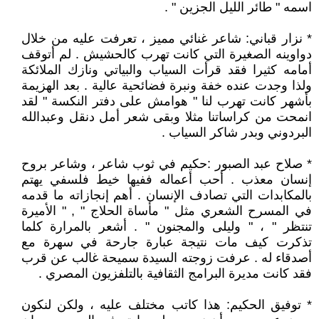
اسمه " طائر الليل الجزين " .
* نزار قباني: شاعر غنائي مميز ، تعرفت عليه من خلال
دواوينه الصغيرة التي كانت تهرب كالحشيش . لم أتوقف
أمامه كثيرا فقد قرأت السياب والبياتي ونازك الملائكة
ولذا وجدت عنده خفة ونبرة فضائحية عالية . بعد الهزيمة
بأشهر كانت تهرب لنا " هوامش على دفتر النكسة " لقد
انمحت من كراساتنا مثلا وبقى شعر أمل دنقل وعبدالله
البردوني وبدر شاكر السياب .
* صلاح عبد الصبور :حكيم في ثوب شاعر ، وشاعر بروح
إنسان معذب . أحب أعماله ففيها خيط فلسفي يهتم
بالمكابدات التي تصادف الإنسان . أهم إنجازاته ما قدمه
في المسرح الشعري مثل " مأساة الحلاج " , " الأميرة
تنتظر " ، " وليلى والمجنون " . أشعر بالمرارة كلما
تذكرت كيف مات نتيجة عبارة جارحة في سهرة مع
أصدقاء له . عرفت زوجته السيدة سميحة غالب عن قرب
فقد كانت مديرة البرامج الثقافية بالتلفزيون المصري .
* توفيق الحكيم: هذا كاتب مختلف عليه ، ولكن لنكون