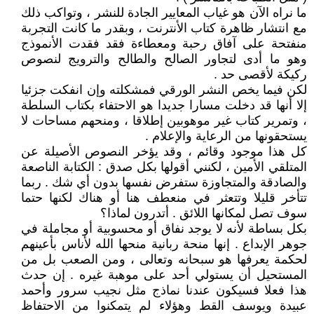
ما نراه الآن هو غياب المعايير الجادة للنشر ، وتواكب ذلك
مع انتشار ظاهرة كتاب الأنترنت ، وبقدر ما كانت التجربة
منفتحة على آفاق رحبة ومعطاءة فقد فقدت الأنموذج
وهو ما أدى لتجاور الصالح والطالح والترويج لنصوص
ركيكة لأقصى حد .
لكن فيما يخص النشر الورقي فمشكلته وإن انفكت جزئيا
إلا أنها قد دخلت مسارا جديدا هو الاحتفاء بكتاب السلطة
، وتمرير كتاب غير موهوبين إطلاقا ، ومنحهم مساحات لا
يستحقونها من الرعاية والإعلام .
كل هذا موجود وقائم ، وقد يؤخر النصوص الأصيلة عن
المتلقي الأمين ، لكنني أقولها بكل صدق : الكتابة الناصعة
والصادقة والمتجاوزة ستفرض نفسها بدون أي شك . ربما
تتأخر قليلا وتتعثر في منعطف هنا أو هناك لكنها حتما
سوف تصل لمكانها اللائق . أتدرون لماذا؟
بكل بساطة لأنه لا يوجد نفاق أو محسوبية أو مجاملة في
جوهر الإبداع . إنها منحة ربانية منحها الله لأناس بأعينهم
لحكمة يعرفها هو سبحانه وتعالى ، ومن الصعب بل من
المستحيل أن يستولي أحد على موهبة غيره . إن حدث
هذا فعلا فسيكون عندنا نماذج مثل نجيب سرور وأحمد
عبيدة ويوسف القط وهؤلاء لم يتمكنوا من الاحتفاظ