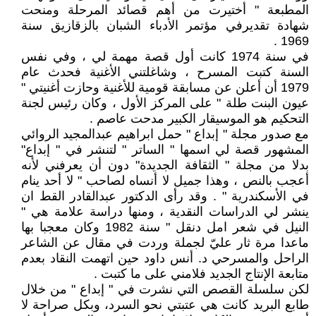
المطبعة " أختيرت من أهم قصائد المرحلة ومنحت
شهادة تقديرفي مؤتمر الأدباء الشبان بالزقازيق سنة
1969 .
في سنة 1974 كانت أول قصة مهمة لي ، وفي نفس
السنة كتبت المسرح ، وشاغلتني الأغنية فحدث عام
1979 أن أعلن عن مسابقة قومية للأغنية وحازت أغنيتي "
عيون البنت طلة " على المركز الأول ، وكان رئيس لجنة
التحكيم هو الموسيقار الكبير مدحت عاصم .
مع صدور مجلة " إبداع " حمل ابراهيم عبدالمجيد الروائي
المشهور قصة لي اسمها " الساتر " لتنشر في " إبداع"
بدلا من مجلة " الثقافة الجديدة" دون أن يعرفني لأنه
أعجب بالنص ، وهذا جميل لا أنساه لصاحب " لا أحد ينام
في الأسكندرية " . وقد رأى الدكتور عبدالقادر القط ان
ينشر لي الدراسات النقدية ، ومنها دراسة علامة هي "
النيل في شعر امل دنقل " سنة 1982 وكان معجبا بها
ماعدا مرة ثار عليّ لجملة وردت في مقال عن الشاعر
الراحل والمسرحي د. أنس داود حين اتهمت النقاد بعدم
متابعة الإنتاج الجديد فلامني على ما كتبت .
لكن سلسلة القصص التي نشرت في " إبداع " من خلال
طابع البريد كانت هي عتبتي نحو السرد، وبكل صراحة لا