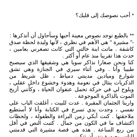
* أحب نصوصك إلى قلبك؟
** بالطبع توجد نصوص معينة أحبها وسأحاول أن أتذكرها :
-" مشيرة " هي الأهم في نظري ، لأنها وليدة لحظة صدق
كاشفة . ماتت ابنة خالتي التي كانت تصغرني بعامين ،
حدث هذا تقريبا منذ عام أو أكثر .
كنا ونحن صغارا نذاكر سويا هي وشقيقها الذي سيصبح
طبيبا وأنا . وفي أثناء سيري في الجنازة وهي تشق
شوارع وميادين مدينتي دمياط ، ظل شريط من
الذكريات ينثال في نعومة وهدوء وخشوع داخل عقلي ،
ويلوح لي في حركة تحمل عنفوان الحياة ، وكأنني أزيح
الموت بالذاكرة الموجوعة .
وارينا الجثمان المقبرة . عدت للبيت ، أغلقت الباب على
نفسي ، وجدت يدي تسرع في الكتابة وأنا لا أستطيع
ملاحقتها . كنت أبكي زمن البراءة والطفولة ، ولحظات
اكتشاف ما في الكون من جمال . كتبت النص في أقل
من ربع الساعة . هذه هي قصة مشيرة التي قدمتني
للناس بصورة يندر أن تتكرر