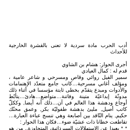
أدب الحرب مادة سردية لا تعنى بالقشرة الخارجية
للأحداث
أجرى الحوار: هشام بن الشاوي
قدم له : كمال العيادي
سمير الفيل روائي وقاص ومسرحي و شاعر عامية ،
ومؤلف أغاني مسرحية…كاتب جامع متعدّد الإهتمامات
والأدوات ومبدع يتقدّم بخطى ثابتة مؤسسا في أثناء ذلك
مدونّة إبداعيّة متينة وفاتنة…متواضع…هادئ…يتأبّط
أوجاع ودهشة هذا العالم في آن…ذلك أنه أيضا, وككلّ
كاتب أصيل, مليئ بدهشة طفوليّة بكر, وعمق محنّك
حكيم, ينام النّاقد بين أصابعة وهي تنسج عباءة العبارة…
تقاطعت خطانا ذات عشيّة ضوء…فكان هذا الحوار :
* * بعيدا عن الاستهلالات السيرذاتية، المتجاوزة.. من هو