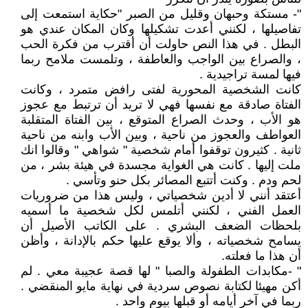
"- مستكة وحبهان وقليل من الصبر "حكاية استمعت إلى
تفاصيلها ، لكنني أعدت تشكيلها وكان المكان عندي هو
البطل . في هذا النص حاولت أن أقترب من فكرة الحب
، والصراع بين الواجب والعاطفة ، وتلمست ملامح ربما
فيها لمسة تراجيدية .
كانت الشخصية المحورية لفتى رافض متمرد ، وكانت
الفتاة صادقة مع نفسها فهي لا تريد أن ترتبط مع عجوز
هو الأب ، وحدث الصراع المتوقع ، بين الفتاة المتقلبة
العواطف والعجوز من ناحية ، وبين الأب وابنه من ناحية
ثانية . كثيرون توقفوا أمام شخصية " شواهي " وقالوا انك
ملت إليها . كانت هي الغواية مجسدة في هيئة بشر ، من
لحم ودم . وكنت أتتبع المصائر بكل حنو وتأسي .
أعتقد أنني لا أدين شخصياتي ، وليس هذا من ضروريات
العمل الفني ، لكنني أتلمس لكل شخصية ما أسميه
بلحظات الضعف البشري . على الكاتب الأصيل أن
يسامح شخصياته ، وألا يوقع عليها حكم بالإدانة ، وأظن
أن هذا ما فعلته.
" -مكابدات الطفولة والصبا " لها قصة عجيبة معي . لم
أكن مهيئا لكتابة نصوص سردية في نهاية مايو المنقضي .
ربما في آخر أيامه أو قبلها بيوم واحد .