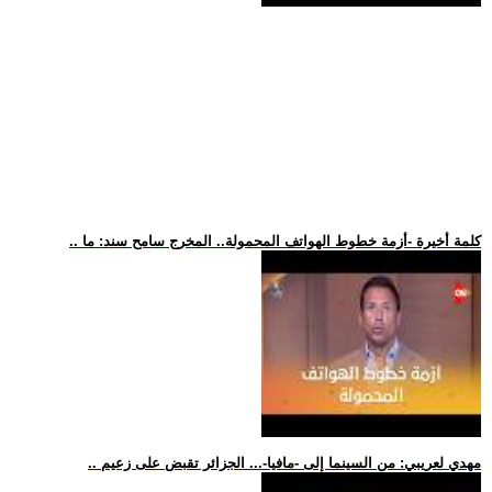
.. كلمة أخيرة -أزمة خطوط الهواتف المحمولة.. المخرج سامح سند: ما
.. مهدي لعريبي: من السينما إلى -مافيا-... الجزائر تقبض على زعيم