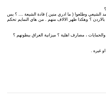
؟
م تقوم باي محاولة انقلابية ضد الحكم منذ تاسيس الدوله العراقية 1920 والى الان ؟ بعد 2003 ظهر المد الشيعي وطلعوا ( ما ادري منين ) قادة الشيعة .... ؟ بس
 بالاردن ؟ وهكذا ظهر الالاف منهم . من هاي النمايم تحكم