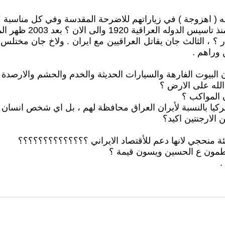
سه ( اهزوجة ) في زياراتهم للاضرحة المقدسة وفي كل مناسبة 
كما قرات ان الشيعة ل
ر ؟ ، الثالث جان يقاتل العراقيين مع ايران . ولاخ جان مختلس
 وراهم .