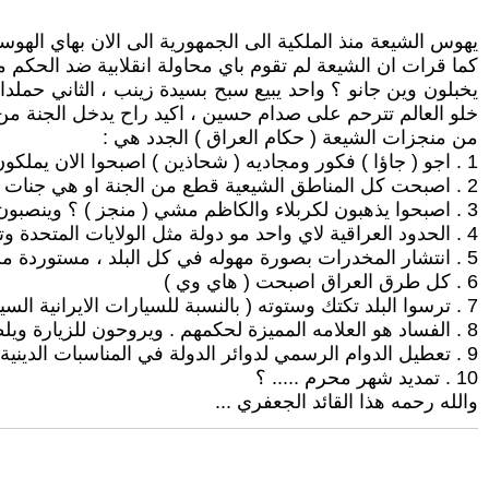
يهوس الشيعة منذ الملكية الى الجمهورية الى الان بهاي الهو
يخبلون وين جانو ؟ واحد يبيع سبح بسيدة زينب ، الثاني حملدا
خلو العالم تترحم على صدام حسين ، اكيد راح يدخل الجنة من
من منجزات الشيعة ( حكام العراق ) الجدد هي :
1 . اجو ( جاؤا ) فكور ومجاديه ( شحاذين ) اصبحوا الان يملكون البيوت الفارهة والسيارات الحديثة والخدم والحشم والارصدة والحمايات ، مصارف اهلية ؟ ميزانية العراق ببطونهم ؟
2 . اصبحت كل المناطق الشيعية قطع من الجنة او هي جنات الله على الارض ؟
3 . اصبحوا يذهبون لكربلاء والكاظم مشي ( منجز ) ؟ وينصبون المواكب ؟
4 . الحدود العراقية لاي واحد مو دولة مثل الولايات المتحدة وتركيا بالنسبة لأيران العراق محافظة لهم ، بل اي شخص انسان او غيره .
5 . انتشار المخدرات بصورة مهوله في كل البلد ، مستوردة من الارجنتين اكيد؟
6 . كل طرق العراق اصبحت ( هاي وي )
7 . ترسوا البلد تكتك وستوته ( بالنسبة للسيارات الايرانية السيئة منحجي لانها دعم للأقتصاد الايراني ؟؟؟؟؟؟؟؟؟؟؟؟؟؟
8 . الفساد هو العلامه المميزة لحكمهم . ويروحون للزيارة ويلطمون ع الحسين ويسون قيمة ؟
9 . تعطيل الدوام الرسمي لدوائر الدولة في المناسبات الدينية .
10 . تمديد شهر محرم ..... ؟
والله رحمه هذا القائد الجعفري ...