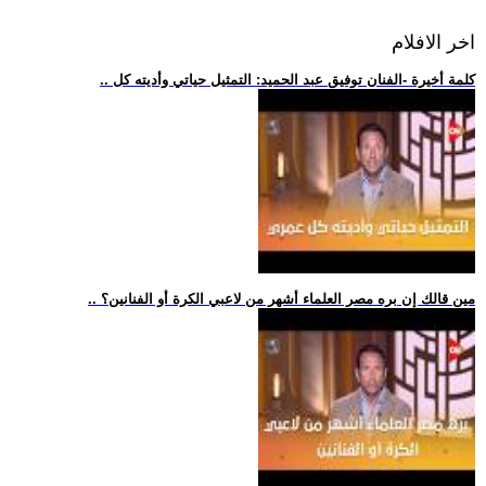
اخر الافلام
.. كلمة أخيرة -الفنان توفيق عبد الحميد: التمثيل حياتي وأديته كل
.. مين قالك إن بره مصر العلماء أشهر من لاعبي الكرة أو الفنانين؟