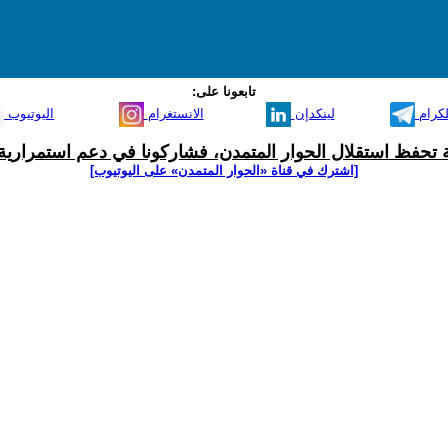
تابعونا على:
لكرام
لينكدإن
الانستغرام
اليوتيوب
ية تحفظ استقلال الحوار المتمدن، فشاركونا في دعم استمرارية 
[اشترك في قناة ‫«الحوار المتمدن» على اليوتيوب]