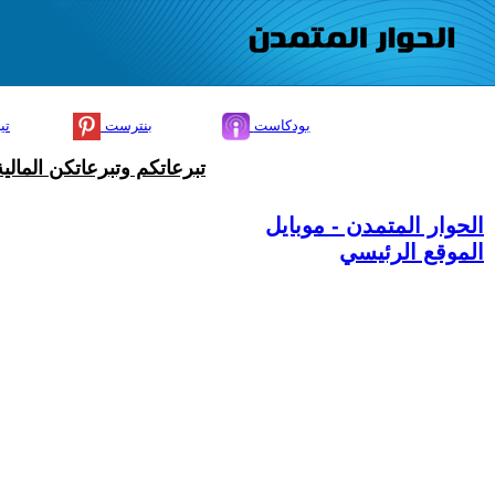
بودكاست
بنترست
تي
تبرعاتكم وتبرعاتكن المال
الحوار المتمدن - موبايل
الموقع الرئيسي