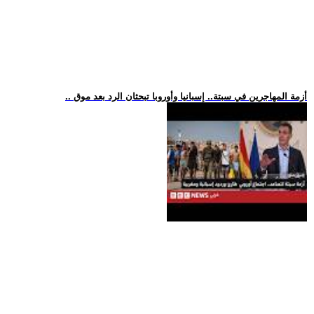
.. أزمة المهاجرين في سبتة.. إسبانيا وأوروبا تبحثان الرد بعد موق