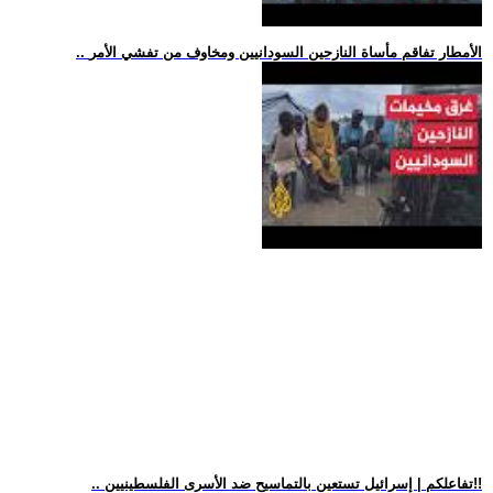
.. الأمطار تفاقم مأساة النازحين السودانيين ومخاوف من تفشي الأمر
.. تفاعلكم | إسرائيل تستعين بالتماسيح ضد الأسرى الفلسطينيين!!