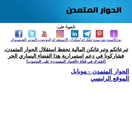
تابعونا على:
بودكاست
بنترست
تيلكرام
لينكدإن
الانستغرام
اليوتيوب
التويتر
الفيسبوك
تبرعاتكم وتبرعاتكن المالية تحفظ استقلال الحوار المتمدن،
فشاركونا في دعم استمرارية هذا الفضاء اليساري الحر
[اشترك في قناة ‫«الحوار المتمدن» على اليوتيوب]
الحوار المتمدن - موبايل
الموقع الرئيسي