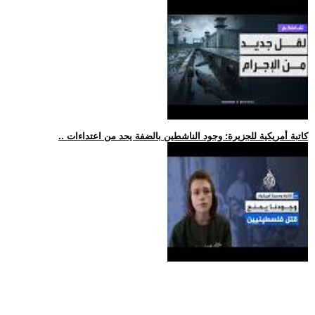
.. كاتبة أمريكية للجزيرة: وجود الناشطين بالضفة يحد من اعتداءات