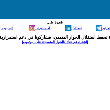
تابعونا على:
لكرام
لينكدإن
الانستغرام
اليوتيوب
ية تحفظ استقلال الحوار المتمدن، فشاركونا في دعم استمرارية 
[اشترك في قناة ‫«الحوار المتمدن» على اليوتيوب]