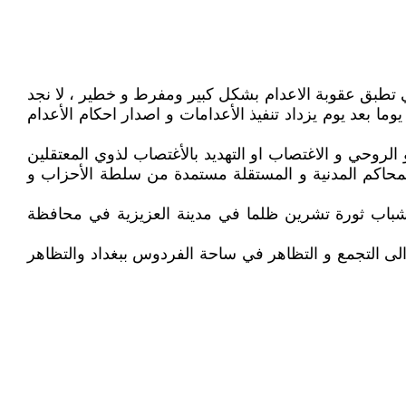
ي تنزف دما من جسده بسبب الاعدامات ومنذ زمن طويل والأن يقف في مقدمة قوائم ⁴ الدول التي تطبق عقوبة الاعدام بشكل كبير ومفرط و خطير ، لا نجد
و زقاق او ساحة لم يعدم فيها الناس وهناك اكثر من سبعة الاف شخص محكومين بالاعدام في السجون العراقية ٫ و يوما بعد يوم يزداد تنفيذ الأعدامات و اصدار احكام الأعدام
جسدي و النفسي و الروحي و الاغتصاب او التهديد بالأغتصاب لذوي المعتقلين
محاكم المدنية و المستقلة مستمدة من سلطة الأحزاب و
ة شباب ثورة تشرين ظلما في مدينة العزيزية في محافظة
لى التجمع و التظاهر في ساحة الفردوس ببغداد والتظاهر