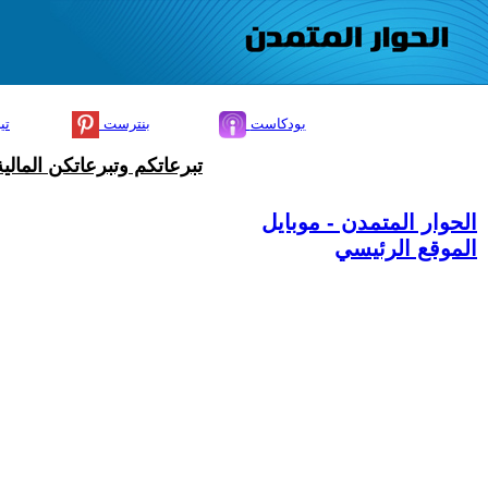
بودكاست
بنترست
تي
تبرعاتكم وتبرعاتكن المال
الحوار المتمدن - موبايل
الموقع الرئيسي