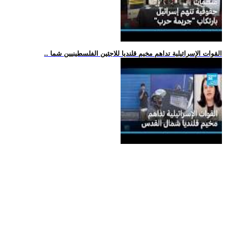
.. القوات الإسرائيلية تداهم مخيم قلنديا للاجئين الفلسطينيين شما