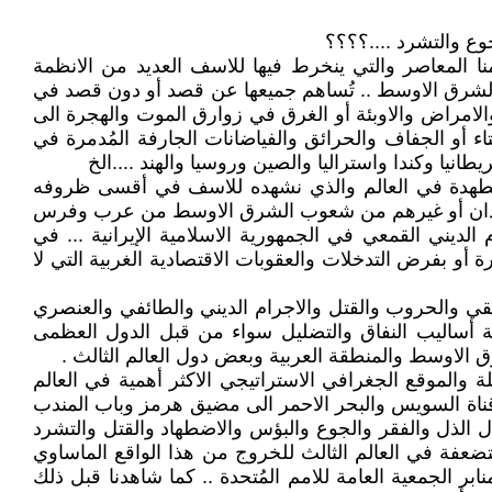
ع والتشرد ....؟؟؟؟
نا المعاصر والتي ينخرط فيها للاسف العديد من الانظمة
ا في الشرق الاوسط .. تُساهم جميعها عن قصد أو دون قصد في
لامراض والاوبئة أو الغرق في زوارق الموت والهجرة الى
شتاء أو الجفاف والحرائق والفياضانات الجارفة المُدمرة في
طانيا وكندا واستراليا والصين وروسيا والهند ....الخ
مُضطهدة في العالم والذي نشهده للاسف في أقسى ظروفه
والسودان أو غيرهم من شعوب الشرق الاوسط من عرب وفرس
لديني القمعي في الجمهورية الاسلامية الإيرانية ... في
أو بفرض التدخلات والعقوبات الاقتصادية الغربية التي لا
قي والحروب والقتل والاجرام الديني والطائفي والعنصري
فة أساليب النفاق والتضليل سواء من قبل الدول العظمى
ق الاوسط والمنطقة العربية وبعض دول العالم الثالث .
لة والموقع الجغرافي الاستراتيجي الاكثر أهمية في العالم
 قناة السويس والبحر الاحمر الى مضيق هرمز وباب المندب
الذل والفقر والجوع والبؤس والاضطهاد والقتل والتشرد
تضعفة في العالم الثالث للخروج من هذا الواقع الماساوي
بر الجمعية العامة للامم المُتحدة .. كما شاهدنا قبل ذلك