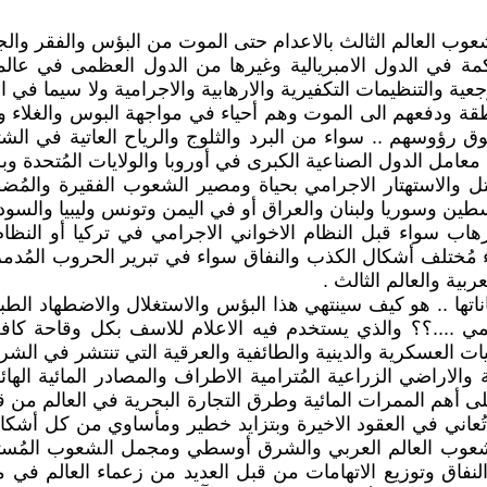
 العالم الثالث بالاعدام حتى الموت من البؤس والفقر والجو
اكمة في الدول الامبريالية وغيرها من الدول العظمى في عالم
 الرجعية والتنظيمات التكفيرية والارهابية والاجرامية ولا سيم
قة ودفعهم الى الموت وهم أحياء في مواجهة البوس والغلاء وا
ر فوق رؤوسهم .. سواء من البرد والثلوج والرياح العاتية في ال
 معامل الدول الصناعية الكبرى في أوروبا والولايات المُتحدة وبري
تل والاستهتار الاجرامي بحياة ومصير الشعوب الفقيرة وال
لسطين وسوريا ولبنان والعراق أو في اليمن وتونس وليبيا 
اب سواء قبل النظام الاخواني الاجرامي في تركيا أو النظام ا
 مُختلف أشكال الكذب والنفاق سواء في تبرير الحروب المُدمرة 
بية والعالم الثالث .
ها .. هو كيف سينتهي هذا البؤس والاستغلال والاضطهاد الطب
مي ....؟؟ والذي يستخدم فيه الاعلام للاسف بكل وقاحة كا
يات العسكرية والدينية والطائفية والعرقية التي تنتشر في الشر
والاراضي الزراعية المُترامية الاطراف والمصادر المائية الهائ
لى أهم الممرات المائية وطرق التجارة البحرية في العالم من
اني في العقود الاخيرة وبتزايد خطير ومأساوي من كل أشكال 
تُناضل شعوب العالم العربي والشرق أوسطي ومجمل الشعوب المُس
نفاق وتوزيع الاتهامات من قبل العديد من زعماء العالم في منا