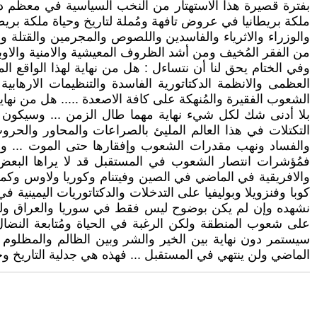
بفترة قصيرة هذا الاستهتار من النخب السياسية في معظم دول
ملكة بريطانيا في عروض تافهة ومُملة لتاريخ وحياة ملكة بريطا
والوزراء والاثرياء والفاسدين واللصوص والمجرمين والقتلة و
من الفقر المُخيف ومن أشد الظروف المعيشية والامنية والاوبئ
وفي الختام يحق لنا أن نتساءل : هل من نهاية لهذا الواقع
العظمى والانظمة الدكتاتورية الفاسدة والتنظيمات الارهابية
الشعوب الفقيرة والمُنهكة على كافة الاصعدة ..... هل من نهاية 
بلا أدنى شك لكل شيء نهاية مهما طال الزمن ... وسيكون ال
التكتلات في هذا العالم المليئ بالصراعات والمحاور والحرو
والفساد ونهب مقدرات الشعوب وإفقارها حتى الموت ... ولن يكو
فمُؤشرات انتصار الشعوب في المستقبل قد لا يراها البعض 
والافريقية في الماضي في الصين وفيتنام وكوريا ولاوس وكمبود
كوبا وفنزويلا وبوليفيا على التدخلات والدكتاتوريات اليمينية ف
نشهده وإن لم يكن بوضوح ليس فقط في سوريا والعراق ولبنان
على شعوب المنطقة ولكن الرغبة في الحياة ومُتابعة النضال نح
سيستمر دون نهاية بين الخير والشر وبين الظالم والمظلوم و
الماضي ولن ينتهي في المستقبل ... فهذه هي جدلية التاريخ وح