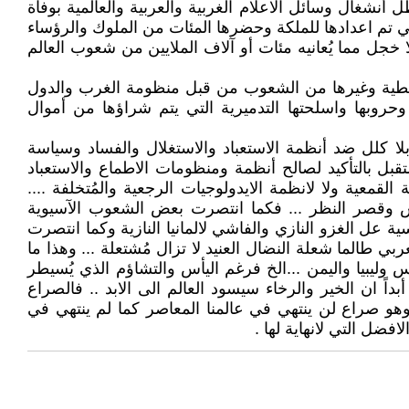
نشغال وسائل الاعلام الغربية والعربية والعالمية بوفاة
لتي تم اعدادها للملكة وحضرها المئات من الملوك والرؤساء
 خجل مما يُعانيه مئات أو آلاف الملايين من شعوب العالم
أوسطية وغيرها من الشعوب من قبل منظومة الغرب والدول
ا وحروبها واسلحتها التدميرية التي يتم شراؤها من أموال
ا كلل ضد أنظمة الاستعباد والاستغلال والفساد وسياسة
قبل بالتأكيد لصالح أنظمة ومنظومات الاطماع والاستعباد
قمعية ولا لانظمة الايدولوجيات الرجعية والمُتخلفة ....
يأس وقصر النظر ... فكما انتصرت بعض الشعوب الآسيوية
 عل الغزو النازي والفاشي لالمانيا النازية وكما انتصرت
ربي طالما شعلة النضال العنيد لا تزال مُشتعلة ... وهذا ما
يبيا واليمن ...الخ فرغم اليأس والتشاؤم الذي يُسيطر
اً ان الخير والرخاء سيسود العالم الى الابد .. فالصراع
وهو صراع لن ينتهي في عالمنا المعاصر كما لم ينتهي في
ضل التي لانهاية لها .