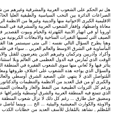
هل تم الحكم على الشعوب العربية والمشرقية وغيرهم من شعوب
الصراعات الدائرة بين النخب السياسية والطبقية العليا الح
الاقليمية الكبرى الاخوانية منها والدينية وغيرها من الانظمة
معاناة واضطهاد وإفقار الشعوب العربية والمشرقية في المنط
اوروبا أو في انهيار الابنية المُهترئة والخيام وبيوت القصدي
الصيف التي تُسببها التغيرات المناخية والانبعاثات الكربونية من
وهنا يطرح السؤال التالي نفسه : الى متى سيستمر هذا الق
المأساوية في الشرق الاوسط والعالم العربي .. سواء في ف
وأكراد وأذريين وتركمان وغيرهم الذين يتعرضون للقتل والاره
الوقت الذي تُمارس فيه الدول العظمى في العالم وبلا استثناء
يتأثر فيها ولا تُعاني منها سوى الشعوب الفقيرة في المنطقة العر
والسؤال الذي يواجه هذه الشعوب على اختلاف ظروفها ومعانات
المُتواصل الذي لا ينتهي على الصعيد الشرق أوسطي والعال
والكبرى أو من قبل العديد من ألانظمة والتنظيمات والدكتاتور
ورغم كل الثروات الطبيعية من النفط والغاز والمعادن الثمينة 
الذي تتمتع فيه المنطقة العربية والشرق أوسطية وإشرافها ع
ومضيق جبل طارق ... رغم كل ذلك لا تزال شعوب المنطقة تُع
والاوبئة والكوارث المعيشية والبيئية ... الخ .... وبينما 
المُظلم , نشاهد بالمُقابل للأسف العديد من خطابات الكذب ال