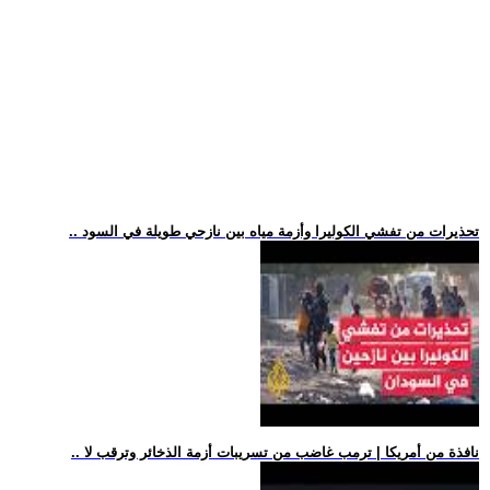
.. تحذيرات من تفشي الكوليرا وأزمة مياه بين نازحي طويلة في السود
.. نافذة من أمريكا | ترمب غاضب من تسريبات أزمة الذخائر وترقب لا