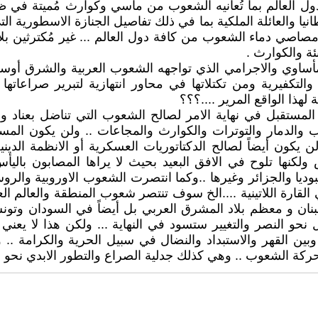
 العالم بما تُعانيه الشعوب من مآسي وكوارث مُميتة في ظل أ
نيا والعائلة الملكية بما في ذلك تفاصيل الجنازة الاسطورية ا
مصاصي دماء الشعوب من كافة دول العالم ... غير مُكترثين بلا
ة والكوارث .
 المأساوي والاجرامي الذي تواجهه الشعوب العربية والشرق 
 والتكفيرية ومن تكتلاتها في محاور انتهازية لتبرير صراعاته
لهذا الواقع المرير ....؟؟؟
مستقبل في نهاية الامر لصالح الشعوب التي تناضل بعناد وبل
ب والدمار والتوترات والكوارث والمجاعات .. ولن يكون المست
ن أيضاً لصالح الدكتاتوريات العسكرية أو الانظمة الدينية ال
ولكنها تلوح في الافق البعيد بحيث لا يراها المصابون بال
يا والجزائر وغيرها ..وكما انتصرت الشعوب الاوروبية والروسية
ي القارة اللاتينية ....الخ سوف تنتصر شعوب المنطقة والعالم الع
 و معظم بلاد المشرق العربي بل أيضاً في السودان وتونس ول
و النصر والتغيير ستسود في النهاية ... ولكن هذا لا يعني أبد
بين القهر والاستبداد والنضال في سبيل الحرية والكرامة .. 
ركة الشعوب .. وهي كذلك جدلية الصراع والتطور الابدي نحو الاف