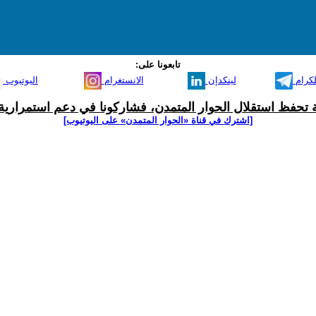
تابعونا على:
لكرام
لينكدإن
الانستغرام
اليوتيوب
ية تحفظ استقلال الحوار المتمدن، فشاركونا في دعم استمرارية 
[اشترك في قناة ‫«الحوار المتمدن» على اليوتيوب]