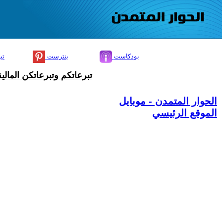
بودكاست
بنترست
تي
تبرعاتكم وتبرعاتكن المال
الحوار المتمدن - موبايل
الموقع الرئيسي