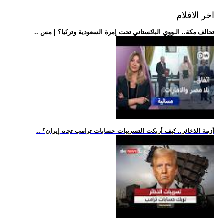
اخر الافلام
.. تحالف مكة.. النووي الباكستاني تحت إمرة السعودية وتركيا؟ | مس
.. أزمة الذخائر.. كيف أربكت التسريبات حسابات ترامب تجاه إيران؟