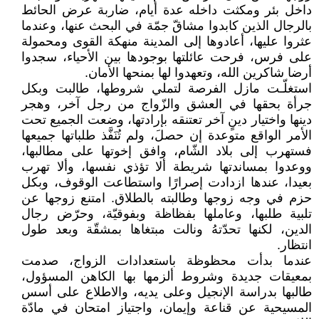
داخل بئر ومكثت داخله عدة أيام، ضاربة عرض الحائط
بالرجال الذين كابدوا مشاقّ جمّة في البحث عنها، وعندما
عثروا عليها، أعادوها إلى المدينة منهكة القوى ومحمولة
على فرس، فرحت عائلتها بوجودها بين الأحياء، سجدوا
أرضا شاكرين الله، وتعهدوا لها بمنحها الأمان.
استغلّـت مازل الفرصة لتملي شروطها، طالبت وبكل
جرأة بحقها في العشق والزّواج من رجل آخر، وهجر
دينها واختيار دينٍ آخر تعتنقه بإرادتها، وضعت الجميع تحت
الأمر الواقع متوعدة إن حصلَ، ولم تُنَفَّذ طلباتها جميعها
فستهرب إلى بلاد الشّام، وافق إخوتها على مطالبها،
ووعدوا بمساندتها شريطة ألا تؤذي نفسها، وألا تهرب
بعيدا، عندها ازدادت إصرارًا واستطاعت الوقوف، وبكل
حزم في وجه زوجها وطالبته بالطلاق. امتنع زوجها عن
تلبية طلبها، وعاملها بفظاظة وبفوقيّة، وحرّض رجال
الدين، لكنها تحدّتهُ ونالت مبتغاها بمشقّة وبعد طول
انتظار.
عندما بدأت محظوظة باستعدادات الزواج، صدمت
بمعيقات جديدة وشروط ألزمها بها الكاهن المسؤول،
طالبها بدراسة الإنجيل وعلى يديه، والاطلاع على أسس
المسيحية عن قناعة وإيمان، واجتياز امتحان في مادّة