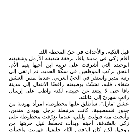
قبل النكبة، والأحداث في حيّ المحطة اللد.
أقام زكي في مدينة يافا، برفقة شقيقه الأرمل وشقيقته
الوحيدة التي أشرفت على تربية ابن أخيها يتيم الأم،
التحق بركب الموظفين في سكّة الحديد، ثم ارتقى إلى
رتبة مدير واستقر في الحيّ الغربي، عندما لمس العشق
شغاف قلبه، تشبّثَ بوظيفته رافضًا الانتقال إلى مدينة
يافا حتى لا يبتعد عن حبيبته، لكنه واظب على إرسال
راتبٍ شهريّ إلى عائلته.
عشق "مازل"، سأطلق عليها محظوظة، امرأة يهودية من
جذور فلسطينية، كانت مرتبطة برجل يهودي متدين،
وأنجبت منه فيوليت وليلي، عندما تعرّفت محظوظة على
زكي بالصّدفة، أحبته وبدأت تخطّط لنيل حريتها من
زوجها، لكن كان الرّفض التّام حليفها، فهربت واختبأت