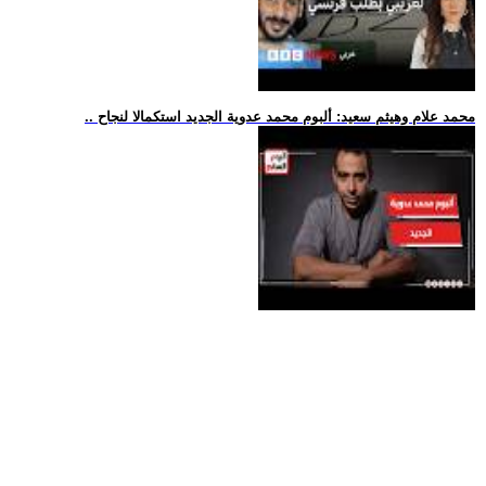
.. محمد علام وهيثم سعيد: ألبوم محمد عدوية الجديد استكمالا لنجاح