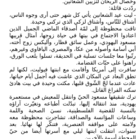
وخصال الريحان لتزيين الشّعانين.
ردّدت قائلة:
- ليت عيد الشعانين يأتي كل شهر حتى أرى وجوه الناس،
أشتاق للنّاس، وأشتاق لزكي الذي تركني وحيدة.
تاقت محظوظة إلى لمّة أصدقاء الماضي الجميل الذين
اعتادوا الاجتماع في بيتها في حياة زوجها، أمثال قريبها
مسعود اليهودي، وعمل سائق قطار، وأليكس زوج أخته،
أبي أسامة وأصوله من عكا، والمصري، اليافاوي وغيرهم،
رتّبوا معا جلسات تسلية في الحديقة، تسلوا بلعب الورق،
راهنوا على حبّات القضامة.
سافرت إلى أمريكا وأقامت مع ابنتها فيوليت، لكنها لم
تطق البعاد عن المكان الذي عاشت فيه أجمل أيام حياتها،
عادت عندما لجّ الشّوق قلبها، مكثت وحيدة في بيت هادئ
سكنه الفراغ القاتل.
ترك شقيقها مسعود الحيّ وانتقل للمعيش في مستعمرة
يهودية، منذ انتقاله إليها، تبدّلت أطباعه وتغيّرت آراؤه
بالنسبة للقضية الفلسطينية، نسيَ الصحبة واللمة
وساعات المؤانسة والصداقة، تشاجرت محظوظة معه
ولامته على مواقفه العنصرية، فتنكّر لها نهائيا. بعد
سنوات، انتقلت ابنتها ليلي مع أسرتها أيضا من حيّ
المحطة أسوة بالآخرين.