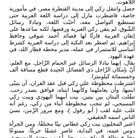
اللاهوت.
حصل وانتقل زكي إلى مدينة القنطرة مصر، في مأمورية
خاصة، فاضطرت مازل إلى دراسة اللغة العربية حتى
تستطيع التواصل معه، أحبّت اللغة، وتبادلا رسائل
الشّوق، لم يتقن زكي العبرية ورفضها، لكنه ساعدها على
إتقان العربية قارئًا لها قصائد أحمد شوقي وحافظ
إبراهيم، ثم اضطر بعد النكبة إلى دراسة العبرية كشرط
أساسي للاستمرار في عمله، مدير محطة قطار اللد، في
عهدة اليهود.
يقال، إنهما تبادلا الرسائل عبر الحمام الزّاجل. مع العلم،
أنّ بإمكان الزّاجل ذي الفصائل الجيدة قطع مسافة ألف
وخمسمائة كيلومترا.
اشترطت محظوظة على زكي قبل عقد القران، أن يتبنّى
ابنتيها، وأن يعاملهما وكأنهما ابنتاه، فوافق بصدر رحب.
تنقّلت البنتان بين بيتين، بيت أبيهما اليهودي وبيت زكي
المسيحي، لم تنجب محظوظة أبناء من زكي، رغم أنه
غلب عليه لقب ( أبو رفول )، ومع مرور الزّمن، نسيَ
الناس اسمه الحقيقي.
اعتبر المحليون بيت زكي غطاس بيتًا مختلفًا، ومن الجرأة
دوس عتبته، في البداية، عاصر عشقًا جريئًا، ممنوعًا
وخارج نطاق الزواج، بين رجل أعزب معتنق المسيحية،