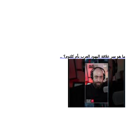
.. ما هو سر علاقة اليهود العرب بأم كلثوم؟