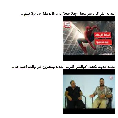
.. فيلم Spider-Man: Brand New Day | البداية اللي كان بيتر محتا
.. محمد عدوية يكشف كواليس ألبومه الجديد ومشروع عن والده أحمد عد