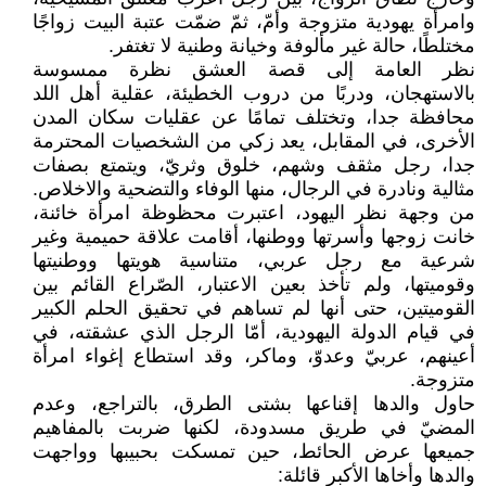
وامرأة يهودية متزوجة وأمّ، ثمّ ضمّت عتبة البيت زواجًا
مختلطًا، حالة غير مألوفة وخيانة وطنية لا تغتفر.
نظر العامة إلى قصة العشق نظرة ممسوسة
بالاستهجان، ودربًا من دروب الخطيئة، عقلية أهل اللد
محافظة جدا، وتختلف تمامًا عن عقليات سكان المدن
الأخرى، في المقابل، يعد زكي من الشخصيات المحترمة
جدا، رجل مثقف وشهم، خلوق وثريّ، ويتمتع بصفات
مثالية ونادرة في الرجال، منها الوفاء والتضحية والاخلاص.
من وجهة نظر اليهود، اعتبرت محظوظة امرأة خائنة،
خانت زوجها وأسرتها ووطنها، أقامت علاقة حميمية وغير
شرعية مع رجل عربي، متناسية هويتها ووطنيتها
وقوميتها، ولم تأخذ بعين الاعتبار، الصّراع القائم بين
القوميتين، حتى أنها لم تساهم في تحقيق الحلم الكبير
في قيام الدولة اليهودية، أمّا الرجل الذي عشقته، في
أعينهم، عربيّ وعدوّ، وماكر، وقد استطاع إغواء امرأة
متزوجة.
حاول والدها إقناعها بشتى الطرق، بالتراجع، وعدم
المضيّ في طريق مسدودة، لكنها ضربت بالمفاهيم
جميعها عرض الحائط، حين تمسكت بحبيبها وواجهت
والدها وأخاها الأكبر قائلة: