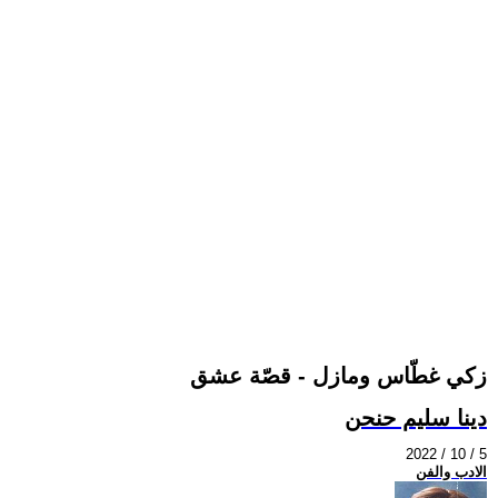
زكي غطّاس ومازل - قصّة عشق
دينا سليم حنحن
2022 / 10 / 5
الادب والفن