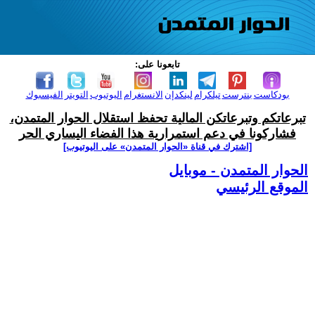
تابعونا على:
بودكاست
بنترست
تيلكرام
لينكدإن
الانستغرام
اليوتيوب
التويتر
الفيسبوك
تبرعاتكم وتبرعاتكن المالية تحفظ استقلال الحوار المتمدن،
فشاركونا في دعم استمرارية هذا الفضاء اليساري الحر
[اشترك في قناة ‫«الحوار المتمدن» على اليوتيوب]
الحوار المتمدن - موبايل
الموقع الرئيسي