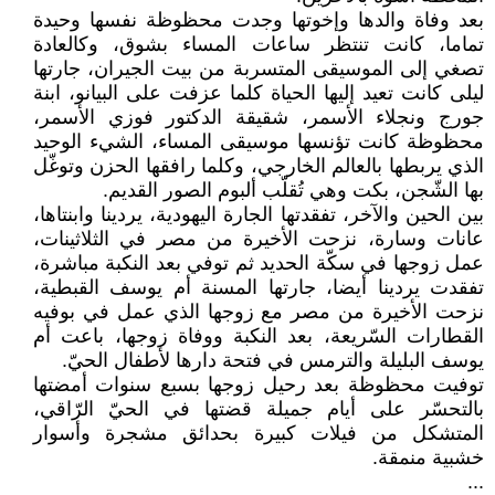
بعد وفاة والدها وإخوتها وجدت محظوظة نفسها وحيدة
تماما، كانت تنتظر ساعات المساء بشوق، وكالعادة
تصغي إلى الموسيقى المتسربة من بيت الجيران، جارتها
ليلى كانت تعيد إليها الحياة كلما عزفت على البيانو، ابنة
جورج ونجلاء الأسمر، شقيقة الدكتور فوزي الأسمر،
محظوظة كانت تؤنسها موسيقى المساء، الشيء الوحيد
الذي يربطها بالعالم الخارجي، وكلما رافقها الحزن وتوغّل
بها الشّجن، بكت وهي تُقلّب ألبوم الصور القديم.
بين الحين والآخر، تفقدتها الجارة اليهودية، يردينا وابنتاها،
عانات وسارة، نزحت الأخيرة من مصر في الثلاثينات،
عمل زوجها في سكّة الحديد ثم توفي بعد النكبة مباشرة،
تفقدت يردينا أيضا، جارتها المسنة أم يوسف القبطية،
نزحت الأخيرة من مصر مع زوجها الذي عمل في بوفيه
القطارات السّريعة، بعد النكبة ووفاة زوجها، باعت أم
يوسف البليلة والترمس في فتحة دارها لأطفال الحيّ.
توفيت محظوظة بعد رحيل زوجها بسبع سنوات أمضتها
بالتحسّر على أيام جميلة قضتها في الحيّ الرّاقي،
المتشكل من فيلات كبيرة بحدائق مشجرة وأسوار
خشبية منمقة.
...