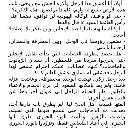
- أولا، أنا أعشق هذا الرجل وأكره العيش مع زوجي، ثانيا،
هذه الأرض تتسع لنا ولهم، فلماذا ترفضون هذه الفكرة؟
- حتى لو وافقنا، الوكالة اليهودية لن توافق، تضعنا على
رأس القائمة السوداء! قال والدها.
- الوكالة ملتهية بقتالها ضد الإنجليز، ولن تفكر بكَ إطلاقا!
أجابت.
- تضعين رؤوسنا في الوحل، وبين المطرقة والسندان،
ارحمينا يا بنتي!
- هل تقصد مطرقة العصابات التي بدأت تقاتل الإنجليز
حتى يخرجوا سريعا من فلسطين، أم سندان الرّبانوت
والحاخمات؟ كلهم عصابات، عليكم احترام عشقي لهذا
الرجل، فعشقي له يساوي عشق العالم كله!
بعد رحيل زكي، نهشت الوحدة محظوظة، وعاشت عزلة
قاتلة، ولم يعد بإمكانها الصعود إلى برج الحمام والاعتناء
بالطيور، طار الحمام الزاجل إلى عنوان آخر باحثًا عن
قصة عشق أخرى!
آلمتها قطيعة أهل الحيّ لها، لم يطرق باب دارها أحد،
تحدثت مع الدجاجات حتى تسمع صوتها الذي نسيته،
واعتنت بالزّهور، وقلّمت الورد الجوري، طرق بابها
الجيران في أعياد الشّعانين فقط، وتزوّدوا بالورد الجوري