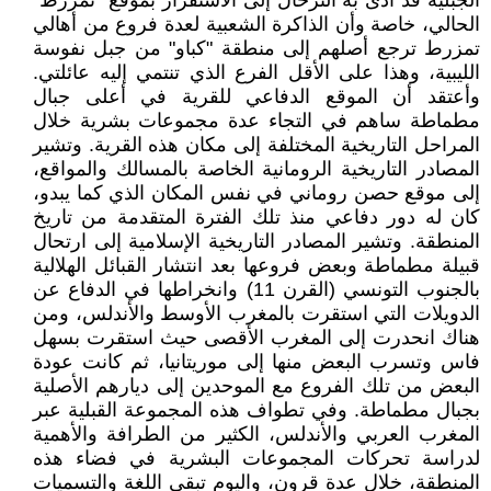
الجبلية قد أدى به الترحال إلى الاستقرار بموقع "تمزرط"
الحالي، خاصة وأن الذاكرة الشعبية لعدة فروع من أهالي
تمزرط ترجع أصلهم إلى منطقة "كباو" من جبل نفوسة
الليبية، وهذا على الأقل الفرع الذي تنتمي إليه عائلتي.
وأعتقد أن الموقع الدفاعي للقرية في أعلى جبال
مطماطة ساهم في التجاء عدة مجموعات بشرية خلال
المراحل التاريخية المختلفة إلى مكان هذه القرية. وتشير
المصادر التاريخية الرومانية الخاصة بالمسالك والمواقع،
إلى موقع حصن روماني في نفس المكان الذي كما يبدو،
كان له دور دفاعي منذ تلك الفترة المتقدمة من تاريخ
المنطقة. وتشير المصادر التاريخية الإسلامية إلى ارتحال
قبيلة مطماطة وبعض فروعها بعد انتشار القبائل الهلالية
بالجنوب التونسي (القرن 11) وانخراطها في الدفاع عن
الدويلات التي استقرت بالمغرب الأوسط والأندلس، ومن
هناك انحدرت إلى المغرب الأقصى حيث استقرت بسهل
فاس وتسرب البعض منها إلى موريتانيا، ثم كانت عودة
البعض من تلك الفروع مع الموحدين إلى ديارهم الأصلية
بجبال مطماطة. وفي تطواف هذه المجموعة القبلية عبر
المغرب العربي والأندلس، الكثير من الطرافة والأهمية
لدراسة تحركات المجموعات البشرية في فضاء هذه
المنطقة، خلال عدة قرون، واليوم تبقى اللغة والتسميات