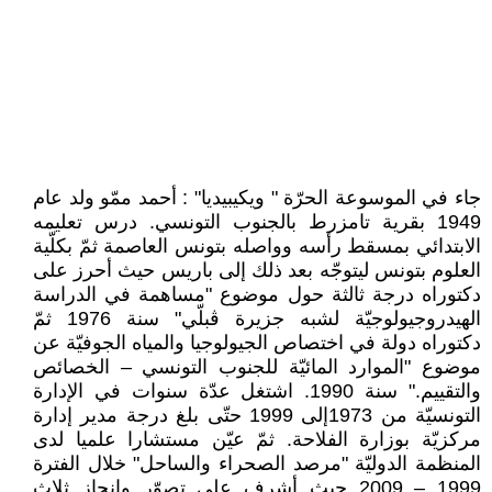
جاء في الموسوعة الحرّة " ويكيبيديا" : أحمد ممّو ولد عام
1949 بقرية تامزرط بالجنوب التونسي. درس تعليمه
الابتدائي بمسقط رأسه وواصله بتونس العاصمة ثمّ بكلّية
العلوم بتونس ليتوجّه بعد ذلك إلى باريس حيث أحرز على
دكتوراه درجة ثالثة حول موضوع "مساهمة في الدراسة
الهيدروجيولوجيّة لشبه جزيرة ڨبلّي" سنة 1976 ثمّ
دكتوراه دولة في اختصاص الجيولوجيا والمياه الجوفيّة عن
موضوع "الموارد المائيّة للجنوب التونسي – الخصائص
والتقييم." سنة 1990. اشتغل عدّة سنوات في الإدارة
التونسيّة من 1973إلى 1999 حتّى بلغ درجة مدير إدارة
مركزيّة بوزارة الفلاحة. ثمّ عيّن مستشارا علميا لدى
المنظمة الدوليّة "مرصد الصحراء والساحل" خلال الفترة
1999 – 2009 حيث أشرف على تصوّر وإنجاز ثلاث