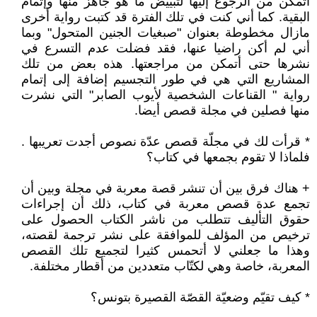
أتمكن من الرجوع إليها لتبييض ما هو جاهز منها وإتمام
البقية. كما أني كنت في تلك الفترة قد كتبت رواية أخرى
مازال مخطوطة بعنوان "صبغيات الجنين المتحول" وبما
أني لم أكن راضيا عنها، فقد فضلت عدم التسرع في
نشرها حتى أتمكن من مراجعتها. هذه بعض من تلك
المشاريع التي هي في طور التجسيم إضافة إلى إتمام
رواية " القناعات الشخصية لأيوب الصابر" التي نشرت
منها فصلين في مجلة قصص أيضا.
* قرأت لك في مجلّة قصص عدّة نصوص أجدت تعريبها .
فلماذا لا تقوم بجمعها في كتاب؟
+ هناك فرق بين أن تنشر قصة معربة في مجلة وبين أن
تجمع عدة قصص معربة في كتاب، ذلك أن إجراءات
حقوق التأليف تتطلب من ناشر الكتاب الحصول على
ترخيص من المؤلف للموافقة على نشر ترجمة لقصته،
وهذا ما جعلني لا أتحمس كثيرا لتجميع تلك القصص
المعربة، خاصة وهي لكتّاب متعددين من أقطار مختلفة.
* كيف تقيّم وضعيّة القصّة القصيرة بتونس؟