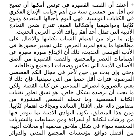
+ أعتقد أن القصة القصيرة في تونس أمكنها أن تصبح
في أقل من خمسين سنة من أهم جوانب الإبداع الفكري
في الكتابات التونسية، فهي اليوم بأجيالها المتعددة وتنوع
كتّابها ومواضيعها وأشكالها الفنية، تندرج ضمن النماذج
الأدبية التي تمثل أحد أهمّ روافد الأدب العربي الحديث.
وإن ما نراه من اهتمام الشباب بكتابتها والاقبال على
مطالعتها ما يدفع لمزيد الحرص على تجذير حضورها في
الأدب التونسي الحديث، ذلك أن الإبداع صورة معبرة عن
اهتمامات العصر والمجتمع، والقصة القصيرة من ألصق
الأصناف الأدبية التي تعكس وضعيات المجتمع وتطلعاته.
وحتى وإن بدت من حين لآخر في مجال الكم القصصي
المرصود، فترات أقل خصبا من التي سبقتها، فإن ذلك لا
يعني بالضرورة انصراف المبدعين عن كتابة القصة. ولكن
ما يجب أن نرصده بشكل خاص، هو نسق تطور تقنيات
الكتابة القصصية وما تحمله القصص المنشورة من
مضامين دالة على الأفكار السائدة ومجالات اهتمام كتّابها.
ومن هذا المنطلق، تكون النوادي الأدبية بما يتوفر فيها
من ورشات للكتابة أو للقراءة ومن مسابقات والنشريات
المختصة سواء في شكل ملاحق صحفية أو مجلات أدبية،
من أفضل دوافع مؤسسات المجتمع المدني والدوائر