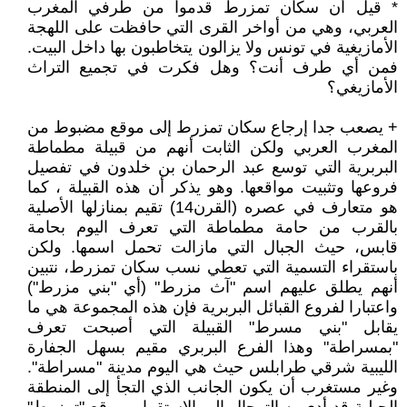
* قيل أن سكان تمزرط قدموا من طرفي المغرب
العربي، وهي من أواخر القرى التي حافظت على اللهجة
الأمازيغية في تونس ولا يزالون يتخاطبون بها داخل البيت.
فمن أي طرف أنت؟ وهل فكرت في تجميع التراث
الأمازيغي؟
+ يصعب جدا إرجاع سكان تمزرط إلى موقع مضبوط من
المغرب العربي ولكن الثابت أنهم من قبيلة مطماطة
البربرية التي توسع عبد الرحمان بن خلدون في تفصيل
فروعها وتثبيت مواقعها. وهو يذكر أن هذه القبيلة ، كما
هو متعارف في عصره (القرن14) تقيم بمنازلها الأصلية
بالقرب من حامة مطماطة التي تعرف اليوم بحامة
قابس، حيث الجبال التي مازالت تحمل اسمها. ولكن
باستقراء التسمية التي تعطي نسب سكان تمزرط، نتبين
أنهم يطلق عليهم اسم "آث مزرط" (أي "بني مزرط")
واعتبارا لفروع القبائل البربرية فإن هذه المجموعة هي ما
يقابل "بني مسرط" القبيلة التي أصبحت تعرف
"بمسراطة" وهذا الفرع البربري مقيم بسهل الجفارة
الليبية شرقي طرابلس حيث هي اليوم مدينة "مسراطة".
وغير مستغرب أن يكون الجانب الذي التجأ إلى المنطقة