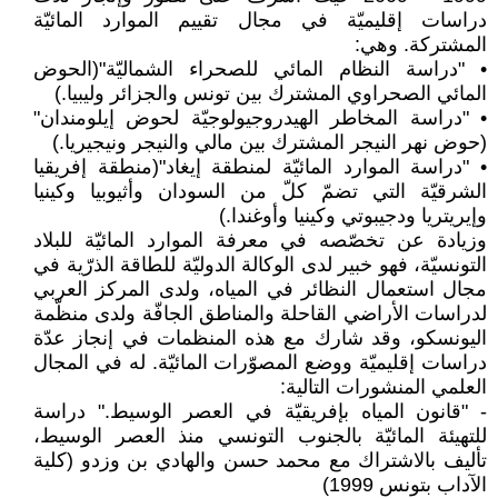
دراسات إقليميّة في مجال تقييم الموارد المائيّة
المشتركة. وهي:
• "دراسة النظام المائي للصحراء الشماليّة"(الحوض
المائي الصحراوي المشترك بين تونس والجزائر وليبيا.)
• "دراسة المخاطر الهيدروجيولوجيّة لحوض إيلومندان"
(حوض نهر النيجر المشترك بين مالي والنيجر ونيجيريا.)
• "دراسة الموارد المائيّة لمنطقة إيغاد"(منطقة إفريقيا
الشرقيّة التي تضمّ كلّ من السودان وأثيوبيا وكينيا
وإيريتريا ودجيبوتي وكينيا وأوغندا.)
وزيادة عن تخصّصه في معرفة الموارد المائيّة للبلاد
التونسيّة، فهو خبير لدى الوكالة الدوليّة للطاقة الذرّية في
مجال استعمال النظائر في المياه، ولدى المركز العربي
لدراسات الأراضي القاحلة والمناطق الجافّة ولدى منظّمة
اليونسكو، وقد شارك مع هذه المنظمات في إنجاز عدّة
دراسات إقليميّة ووضع المصوّرات المائيّة. له في المجال
العلمي المنشورات التالية:
- "قانون المياه بإفريقيّة في العصر الوسيط." دراسة
للتهيئة المائيّة بالجنوب التونسي منذ العصر الوسيط،
تأليف بالاشتراك مع محمد حسن والهادي بن وزدو (كلية
الآداب بتونس 1999)