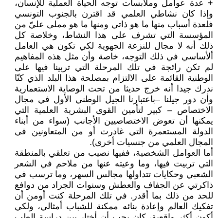
+ عدة عوامل وملابسات توجه الحياة العملية للإنسان،
وإذا كان نشاطي العلمي قد اقترن بالجنوب التونسي
فلعدة أسباب منها ما هو ذاتي ومنها ما هو مملى عليّ من
المؤسسة التي تشرف على هذا النشاط، وخلاصة كل
ذلك أنه لا مجال للنزعة الجهوية لكي تكون هي العامل
ألأساسي في ذلك التوجه، خاصة وأن مثل هذه المفاهيم
لم تكن رائجة في تلك المرحلة التي تربينا فيها على
الوطنية القائمة على الالتزام بمصلحة هذا البلد الذي كنّا
ندرك جيدا أنه خرج حديثا من تحت الوصاية الاستعمارية
وأن دور جيلنا –باعتبارنا الجيل الوطني الأول في مجال
الاختصاص – كبير لتأمين القوى البشرية العلمية التي
يمكنها أن تعوض الاختصاصيين الأجانب (سواء من أبناء
الدولة المستعمرة التي غادرت أو من المتعاونين في
المجال العلمي من جنسيات أخرى).
أما العوامل الشخصية، ففيها نصيب من تعلقي بالمنطقة
التي تربيت فيها، وما وعيته عنها من ملاحم في الشعر
الشعبي وحكايات تتداولها مجالس السهر، وما ترسب في
ذاكرتي عن الجفاف والعطش وسنوات الجراد من دوافع
للحد من ذلك بما أقدر. في تلك المرحلة كنت أومن أن
تفكيك العالم وإعادة بنائه ممكنة للشباب أمثالي، ولكي
أكون أكثر واقعية، كان يجب أن أختار بين دراسة الطب