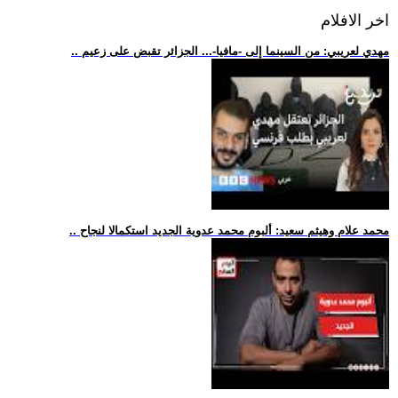
اخر الافلام
.. مهدي لعريبي: من السينما إلى -مافيا-... الجزائر تقبض على زعيم
.. محمد علام وهيثم سعيد: ألبوم محمد عدوية الجديد استكمالا لنجاح