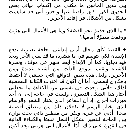
بين هذين الجانبين ما مكنني من إكساب حياتي بعض
الجدوى لكي أكون راضيا عنها وأحس أني قد ساهمت
بشكل من الأشكال في إفادة الآخرين.
* ما الذي جذبك نحو القصّة؟ وما هي الأعمال التي هزّتك
ووقفت مطوّلا أمامها؟
+ القصة كأي مجال أدبي إبداعي، حاجة تعبيرية تدفع
الإنسان لكي يتوسم في ما ينشره، ما قد يعني الآخر ويجد
فيه تجاوبا، كما أن الإبداع أيضا تعبير عن موقف ونظرة
للأشياء وتقييم لموقع الذات من أشياء عديدة ومن
الآخرين. ولعل هذه بعض الدوافع التي جعلتني لا أحتفظ
بأفكاري لنفسي، أما أن أكون قد اخترت الكتابة القصصية
لذلك، فلأني وجدت في نفسي من الكفاءة ما يجعلني
أختار هذا الشكل التعبيري، ولست في حاجة إلى أن أجد
مبررات أخرى، إذ أن الشاعر الذي يختار الشعر والرسام
الذي يختار الرسم لا يفعلان ذلك من منطلق أفضلية
مجال أدبي عن غيره، ولكن من منطلق ذاتي بحت يوازن
بين الحاجة للتعبير بشكل أفضل تبليغا والكفاءة الذاتية
في القدرة على ذلك. أمّا الأعمال التي هزتني وقد أكون