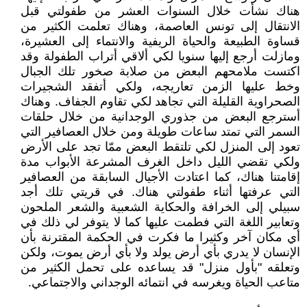
هناك نشأت خلال السنوات العشر من طفولتي قبل
الانتقال إلى تونس العاصمة، وهناك تعلمت الكثير من
قساوة الطبيعة والحياة الريفية والانتماء إلى العشيرة،
ومازلت أرجع إليها سنويا لكي ألاقي أتراب الطفولة وقد
اكتست ملامحهم البعض من صلابة صخور تلك الجبال
وخط عليها الزمن تعاريجه، ولكي أتفقد الشجيرات
الصحراوية القليلة التي تجاهد لكي تقاوم الجفاف. وهناك
أسترجع البعض من جذوري الوجدانية من خلال حلقات
السمر التي تمتد ساعات طويلة ومن خلال العصافير التي
تعود إلى المنزل لكي تلتقط البعض ممّا تجد على الأرض
ولكي تقضي الليل داخل الغرف المشرعة الأبواب مدة
إقامتنا هناك، كما اعتادت الأجيال السابقة من العصافير
التي عرفتها أثناء طفولتي هناك. في قريتي تلك أجد
سبيلي إلى الخرافة والحكاية الشعبية والشعر الملحون
وتعابير اللغة التي فطمت عليها كما لا يتوفر لي ذلك في
أي مكان آخر وكثيرا ما فكرت في الحكمة المقترنة بأن
الإنسان لا يدري بأي أرض يولد ولا بأي أرض يموت، ولكن
وتعلقه "بأول منزل" قد يساعده على تحمل الكثير من
متاعب الحياة ويغرسه في انتمائه الوجداني والاجتماعي.