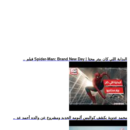
.. فيلم Spider-Man: Brand New Day | البداية اللي كان بيتر محتا
.. محمد عدوية يكشف كواليس ألبومه الجديد ومشروع عن والده أحمد عد