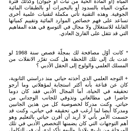
المياه (أو المادة الحية من نبات أو حيوان) وكذلك فترة
مكوث المياه بالسدود أو بالبحيرات أو بالطبقات المائية
الجوفية. وهذه التقنية تأتي مكملة لتقنيات علمية أخرى
تساعد على فهم خصائص الموارد المائية وتقييم كمياتها
القابلة للاستغلال ولا مجال في التوسع في هذه المفاهيم
التي قد تثقل على القارئ العادي.
* كانت أوّل مصافحة لك بمجلّة قصص سنة 1968 لو
عدت بك إلى تلك اللحظة هل كنت تقرّر الانفلات من
المسلك العلمي والولوج إلى الحقل الأدبي ؟
+ التوجه العلمي الذي أخذته حياتي منذ دراستي الثانوية،
كان عن قناعة بأنه أكثر استجابة لمؤهلاتي وما أرجو
تحقيقه في الحياة، أما المجال الأدبي فقد كان دوما
حاضرا في مطالعاتي وتذوقي للجانب الوجداني من
حياتي. وكنت مدركا لخصوصية كل من هذين الجانبين
ومدركا أيضا لما أرغب في تحقيقه في حياتي، وكنت قد
حسمت الأمر بأني لا أريد أن أقرن حياتي بالتعليم وهو
أهم التوجهات التي كان يضمنها التخصص الأدبي في تلك
المرحلة من تاريخ بلادنا. واليوم تأكد لدي أن في التكامل