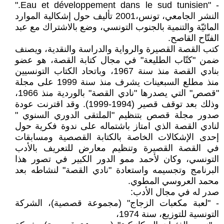
- "Eau et développement dans le sud tunisien."
النشر الجامعي، تونس،2001 تأليف حول إشكالية الموارد
المائيّة والتنمية بالجنوب التونسي، وضع بالاشتراك مع عبد
الفتّاح القاصح.
كتب القصة القصيرة والرواية والدراسة والنقدية، ويصنف
ضمن "كتّاب الطليعة" في مجال كتابة القصة، هو عضو
بنادي القصة منذ سنة 1967، وباتحاد الكتاب التونسيين
منذ مطلع السبعينات يشرف منذ سنة 1999 على مجلة
"قصص" التي يصدرها "نادي القصة" بالوردية منذ 1966،
وذلك بعد توقف قصير (1994-1999). وقد اقترنت عودة
صدور مجلة قصص بتنظيم "الملتقى الدوري السنوي "
لنادي القصة الذي امتاز باشتماله على ندوة فكرية حول
إحدى الإشكالات الخاصة بالكتابة القصصية ومسابقات
في القصة القصيرة وتنظيم معارض للتعريف بالأدب
التونسي، وكان لأحمد ممو الدور الكبير في تصور هذا
البرنامج وتجسيمه واستعادة "نادي القصة" لنشاطه بعد
محمد العروسي المطوي.
صدر له في مجال الأدب:
- "لعبة مكعبات الزجاج" (مجموعة قصصية)، الشركة
التونسية للتوزيع، سنة 1974،