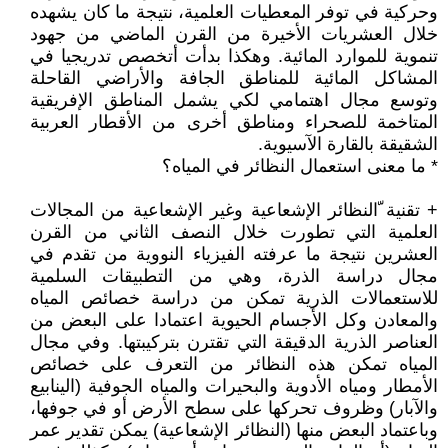
وحركية في توفر المعطيات العلمية، نتيجة ما كان يشهده
خلال العشريات الأخيرة من القرن الماضي من جهود
تنموية للموارد المائية. وهكذا بدأت أتخصص تدريجيا في
المشاكل المائية للمناطق الجافة والأراضي القاحلة
وتوسع مجال اهتمامي لكي يشمل المناطق الإفريقية
المتاخمة للصحراء ومناطق أخرى من الأقطار العربية
الشقيقة بالقارة الآسيوية.
* ما معنى استعمال النظائر في المياه؟
+ تقنية ّالنظائر الإشعاعية وغير الإشعاعية من المجالات
العلمية التي تطورت خلال النصف الثاني من القرن
العشرين نتيجة ما عرفته الفيزياء النووية من تقدم في
مجال دراسة الذرة، وهي من التطبيقات السلمية
للاستعمالات الذرية تمكن من دراسة خصائص المياه
والمعادن وكل الأجسام الحيوية اعتمادا على البعض من
العناصر الذرية الدقيقة التي تقترن بتركيبتها. وفي مجال
المياه تمكن هذه النظائر من التعرف على خصائص
الأمطار ومياه الأدوية والبحيرات والمياه الجوفية (الينابيع
والآبار) وظروف تحركها على سطح الأرض أو في جوفها،
وباعتماد البعض منها (النظائر الإشعاعية) يمكن تقدير عمر