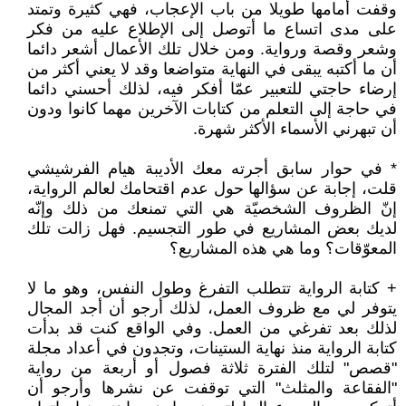
وقفت أمامها طويلا من باب الإعجاب، فهي كثيرة وتمتد
على مدى اتساع ما أتوصل إلى الإطلاع عليه من فكر
وشعر وقصة ورواية. ومن خلال تلك الأعمال أشعر دائما
أن ما أكتبه يبقى في النهاية متواضعا وقد لا يعني أكثر من
إرضاء حاجتي للتعبير عمّا أفكر فيه، لذلك أحسني دائما
في حاجة إلى التعلم من كتابات الآخرين مهما كانوا ودون
أن تبهرني الأسماء الأكثر شهرة.
* في حوار سابق أجرته معك الأديبة هيام الفرشيشي
قلت، إجابة عن سؤالها حول عدم اقتحامك لعالم الرواية،
إنّ الظروف الشخصيّة هي التي تمنعك من ذلك وإنّه
لديك بعض المشاريع في طور التجسيم. فهل زالت تلك
المعوّقات؟ وما هي هذه المشاريع؟
+ كتابة الرواية تتطلب التفرغ وطول النفس، وهو ما لا
يتوفر لي مع ظروف العمل، لذلك أرجو أن أجد المجال
لذلك بعد تفرغي من العمل. وفي الواقع كنت قد بدأت
كتابة الرواية منذ نهاية الستينات، وتجدون في أعداد مجلة
"قصص" لتلك الفترة ثلاثة فصول أو أربعة من رواية
"الفقاعة والمثلث" التي توقفت عن نشرها وأرجو أن