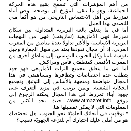
من أهم المؤشرات التي تسمح بتتبع هذه الحركة
الجماعية، وهو ما يبقى للمؤرخ أن يوضحه، وفي أبناء
تمزرط من أهل الاختصاص التاريخي من هو أكفأ مني
للتصدي لهذا العمل.
أما في ما يتعلق بالغة البربرية المتداولة بين سكان
تمرزط فهي الأمازيغية (تمازيغت) فهي من اللهجات
البربرية الأساسية والأكثر تداولا بعدة مناطق من المغرب
العربي، إذ أن مجال نفوذها يمتد من سهل الجفارة وجبل
نفوسة بليبيا وكل الجنوب التونسي، إلى مناطق أخرى من
المغرب الأقصى كمنطقتي فاس ومراكش.
أما في ما يتعلق بتجميع التراث الأمازيغي فهو جهد
يتطلب عدة اختصاصات وتظافرها ومساهمتي في هذا
المجال متواضعة ومتجهة بالأساس إلى التوثيق وتجميع
الحكاية الشعبية. ولمن يرغب في مزيد التعرف على
جهود أبناء تمزرط في هذا المجال يمكنه الرجوع إلى
موقع www.atmazret.info، حيث يجد الكثير من
المعلومات التي لا يمكن تفصيلها هنا.
* توجّهت في أبحاثك العلميّة نحو الجنوب. هل تخصّصك
هو من أملى عليك اختيارك أم للنزعة الجهويّة نصيب؟