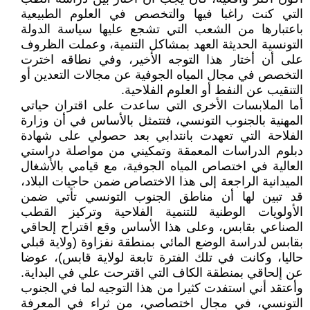
التي كنت راغبا فيها والتخصص في العلوم الطبيعية
باعتبارها من الشعب التي تشجع عليها سياسة الدولة
التونسية الحديثة العهد بمشاكل التنمية، وعملت الظروف
على أن أختار هذا التوجه الأخير، وفي نطاقه اخترت
التخصص في مجال المياه الجوفية عن مجالات التعدين أو
التنقيب عن النفط أو العلوم الفلاحية.
أما الملابسات الأخرى التي ساعدت على اقتران حياتي
المهنية بالجنوب التونسي، فتتمثل بالأساس في أن وزارة
الفلاحة التي تعهدت بانتدابي بعد حصولي على شهادة
دبلوم الدراسات المعمقة وتمكيني من مواصلة دراستي
العالية في اختصاص المياه الجوفية، مع قيامي بالأشغال
الميدانية الراجعة إلى هذا الاختصاص ضمن حاجيات البلاد،
قد تبين لها أن مناطق الجنوب التونسي تأتي ضمن
الأولويات الوطنية للتنمية الفلاحية وتركيز القطب
الصناعي بقابس، وعلى هذا الأساس وقع اقتراح إلحاقي
بقابس لدراسة الوضع المائي بمنطقة نفزاوة (ولاية قبلي
حاليا، وكانت في تلك الفترة تابعة لولاية قابس)، عوضا
عن إلحاقي بمنطقة الكاف التي اقترحت علي في البداية.
وأعتقد أني استفدت كثيرا من هذا التوجيه لما في الجنوب
التونسي، في مجال اختصاصي، من ثراء في المعرفة