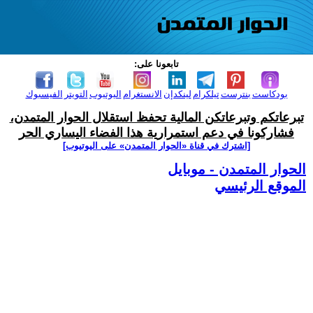
تابعونا على:
بودكاست
بنترست
تيلكرام
لينكدإن
الانستغرام
اليوتيوب
التويتر
الفيسبوك
تبرعاتكم وتبرعاتكن المالية تحفظ استقلال الحوار المتمدن،
فشاركونا في دعم استمرارية هذا الفضاء اليساري الحر
[اشترك في قناة ‫«الحوار المتمدن» على اليوتيوب]
الحوار المتمدن - موبايل
الموقع الرئيسي