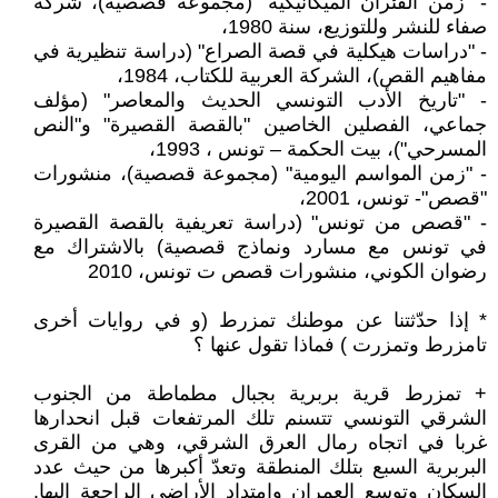
- "زمن الفئران الميكانيكية" (مجموعة قصصية)، شركة
صفاء للنشر وللتوزيع، سنة 1980،
- "دراسات هيكلية في قصة الصراع" (دراسة تنظيرية في
مفاهيم القص)، الشركة العربية للكتاب، 1984،
- "تاريخ الأدب التونسي الحديث والمعاصر" (مؤلف
جماعي، الفصلين الخاصين "بالقصة القصيرة" و"النص
المسرحي")، بيت الحكمة – تونس ، 1993،
- "زمن المواسم اليومية" (مجموعة قصصية)، منشورات
"قصص"- تونس، 2001،
- "قصص من تونس" (دراسة تعريفية بالقصة القصيرة
في تونس مع مسارد ونماذج قصصية) بالاشتراك مع
رضوان الكوني، منشورات قصص ت تونس، 2010
* إذا حدّثتنا عن موطنك تمزرط (و في روايات أخرى
تامزرط وتمزرت ) فماذا تقول عنها ؟
+ تمزرط قرية بربرية بجبال مطماطة من الجنوب
الشرقي التونسي تتسنم تلك المرتفعات قبل انحدارها
غربا في اتجاه رمال العرق الشرقي، وهي من القرى
البربرية السبع بتلك المنطقة وتعدّ أكبرها من حيث عدد
السكان وتوسع العمران وامتداد الأراضي الراجعة إليها.