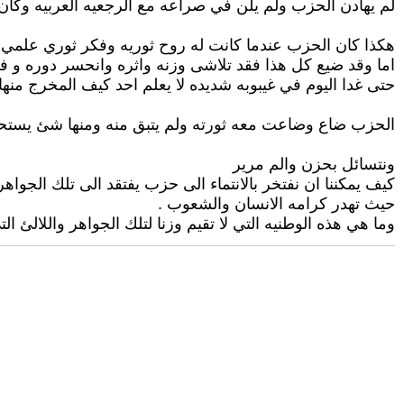
لم يهادن الحزب ولم يلن في صراعه مع الرجعيه العربيه وكان 
هكذا كان الحزب عندما كانت له روح ثوريه وفكر ثوري علمي
اما وقد ضيع كل هذا فقد تلاشى وزنه واثره وانحسر دوره 
حتى غدا اليوم في غيبوبه شديده لا يعلم احد كيف المخرج منها 
الحزب ضاع وضاعت معه ثورته ولم يتبق منه ومنها شئ يستح
ونتسائل بحزن والم مرير
كيف يمكننا ان نفتخر بالانتماء الى حزب يفتقد الى تلك الجواه
حيث تهدر كرامه الانسان والشعوب .
وما هي هذه الوطنيه التي لا تقيم وزنا لتلك الجواهر واللالئ التي