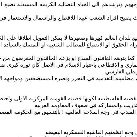
ههم وترشدهم الى الحياه النضاليه الكريمه المستقله يضيع ال
 يصبح افراد الشعب عبيدا للاقطاع والراسمال والاستعمار في حي
لدان العالم كبيرها وصغيرها لا يمكن التعويل اطلاقا على الكتل
ترام الحقوق او الانصياع للمطالب الشعبيه او التمسك بالسياده ال
 كما يتوهم الغافلون السذج او يزعم الحاقدون المغرضون من ج
اري و الاقطاعي باعتبار الاسلام في الاصل كان ثوره كبرى ضد 
زنطي الفارسي
مضامينه التقدميه في التحرر ونصره المستضعفين ومواجهه الاست
قضيه الفلسطينيه لكونها قضيته القوميه المركزيه الاولى واح
تدريب والمشاركه في صفوف المقاومه العربيه
لمندب في وجه الملاحه العالميه ! بالتنسيق مع الحكومه المصر
 وجه انظمتهم الفاشيه العسكريه البغيضه