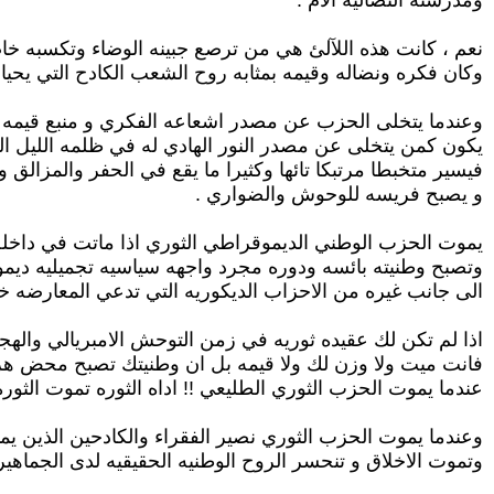
ومدرسته النضاليه الام .
نعم ، كانت هذه اللآلئ هي من ترصع جبينه الوضاء وتكسبه خاصيه
وكان فكره ونضاله وقيمه بمثابه روح الشعب الكادح التي يحيا ب
وعندما يتخلى الحزب عن مصدر اشعاعه الفكري و منبع قيمه وم
يكون كمن يتخلى عن مصدر النور الهادي له في ظلمه الليل ا
فيسير متخبطا مرتبكا تائها وكثيرا ما يقع في الحفر والمزالق و
و يصبح فريسه للوحوش والضواري .
يموت الحزب الوطني الديموقراطي الثوري اذا ماتت في داخله ا
وتصبح وطنيته بائسه ودوره مجرد واجهه سياسيه تجميليه دي
الى جانب غيره من الاحزاب الديكوريه التي تدعي المعارضه خداع
اذا لم تكن لك عقيده ثوريه في زمن التوحش الامبريالي والهج
فانت ميت ولا وزن لك ولا قيمه بل ان وطنيتك تصبح محض هر
عندما يموت الحزب الثوري الطليعي !! اداه الثوره تموت الثور
وعندما يموت الحزب الثوري نصير الفقراء والكادحين الذين يمث
وتموت الاخلاق و تنحسر الروح الوطنيه الحقيقيه لدى الجماهير 