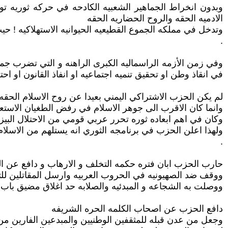
وبدون انخراط الجماهير الشعبيه الكادحه في حركه ثوريه توج
الادميه الحقه والروح الحضاريه الحقه
وتدخل في مملكه الجموع القطيعيه الحيوانيه الاستهلاكيه ! حيث
.
وفي زمن الأزمه الراسماليه الكبرى الراهنه و التي تضرب جميع ب
في انقاذ وطن او تحقيق تنميه اجتماعيه او انفاذ القانون او اح
لم يكن الحزب الاشتراكي اليمني بعيدا عن روح الاسلام الحقه
وانما كان الاقرب الى جوهر الاسلام في رفض الطغيان الاستعم
وكان في اهم ابعاده ثوره تحرر عربي قومي من الاحتلال البي
ولهذا اعلن الحزب في برنامجه الثوري انه يستلهم من الاسلام 
.
حارب الحزب ابان فتره حكمه التخلف و الارهاب و دافع عن ال
ووقف ضد الصهيونيه في الحروب العربيه وارسل المقاتلين لل
ووصلت به الشجاعه و المبدئيه والصلابه حد اغلاق مضيق باب ا
دافع الحزب عن اصحاب الكلمه الحره الشريفه
وجعل من عدن قبله للمثقفين الوطنيين والمبدعين الفارين من