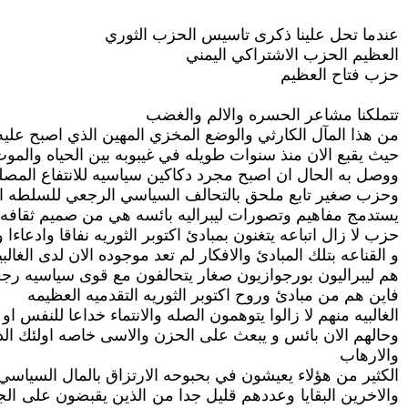
عندما تحل علينا ذكرى تاسيس الحزب الثوري
العظيم الحزب الاشتراكي اليمني
حزب فتاح العظيم
تتملكنا مشاعر الحسره والالم والغضب
من هذا المآل الكارثي والوضع المخزي المهين الذي اصبح علي
حيث يقبع الان منذ سنوات طويله في غيبوبه بين الحياه والمو
ووصل به الحال ان اصبح مجرد دكاكين سياسيه للانتفاع المصلح
وحزب صغير تابع ملحق بالتحالف السياسي الرجعي للسلطه ال
يستدمج مفاهيم وتصورات ليبراليه بائسه هي من صميم ثقافه ال
حزب لا زال اتباعه يتغنون بمبادئ اكتوبر الثوريه نفاقا وادعاءا
و القناعه بتلك المبادئ والافكار لم تعد موجوده الان لدى الغال
هم ليبراليون بورجوازيون صغار يتحالفون مع قوى سياسيه رج
فاين هم من مبادئ وروح اكتوبر الثوريه التقدميه العظيمه
الغالبيه منهم لا زالوا يتوهمون الصله والانتماء خداعا للنفس او 
وحالهم الان بائس و يبعث على الحزن والاسى خاصه اولئك الذ
والارهاب
الكثير من هؤلاء يعيشون في بحبوحه الارتزاق بالمال السياسي ا
والاخرين البقايا وعددهم قليل جدا من الذين يقبضون على ا