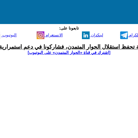
تابعونا على:
لكرام
لينكدإن
الانستغرام
اليوتيوب
ية تحفظ استقلال الحوار المتمدن، فشاركونا في دعم استمرارية 
[اشترك في قناة ‫«الحوار المتمدن» على اليوتيوب]