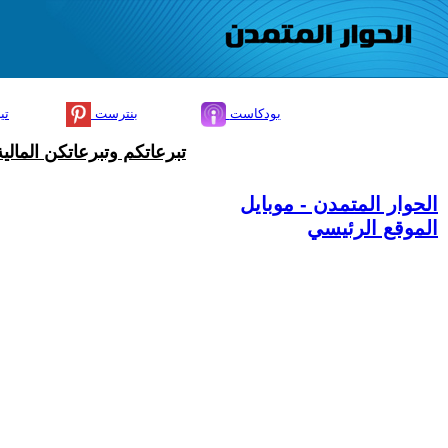
بودكاست
بنترست
تي
تبرعاتكم وتبرعاتكن المال
الحوار المتمدن - موبايل
الموقع الرئيسي