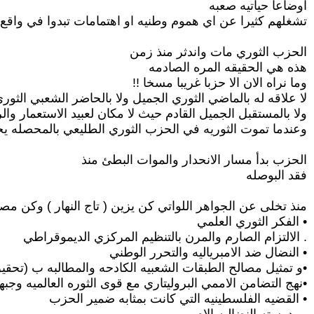
اوضاعا حياتيه صعبه
تشغلهم كثيرا عن اي هموم وطنيه او اهتمامات تبدوا في واقع 
الحزب الثوري مات واندثر منذ زمن
هذه هي الحقيقه المره الصادمه
وما نراه الان الا حزبا غريبا مسخا !!
لا علاقه له بالماضي الثوري الجميل ولا بالحاضر الشعبي الثو
ولا بالمستقبل الجميل القادم حيث لا مكان لعبيد الاستعمار وال
وعندما تموت الثوريه في الحزب الثوري الطليعي بالمحصله ي
الحزب بدأ مسار الانحدار والموات البطئ منذ
فقد البوصله
منذ تخلى عن الجواهر اللواتي كن يزين ( تاج النهار ) وكن مص
• الفكر الثوري العلمي
. الالتزام الصارم والمرن بالتنظيم المركزي الديموقراطي
• النضال ضد الامبرياليه والتحرر الوطني
•و تمثيل مصالح الطبقات الشعبيه الكادحه والمطالبه ب (تحقيق 
•نهج التضامن الاممي البروليتاري مع قوى الثوره العالميه وجب
• القضيه الفلسطينيه التي كانت بمثابه ضمير الحزب