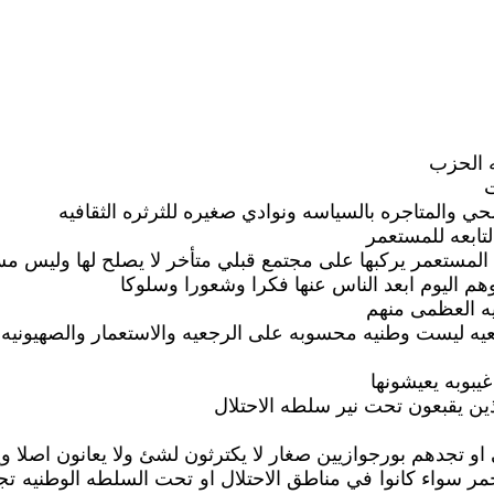
ه الحزب
ت
ي والمتاجره بالسياسه ونوادي صغيره للثرثره الثقافيه
تابعه للمستعمر
مستعمر يركبها على مجتمع قبلي متأخر لا يصلح لها وليس مستع
 وهم اليوم ابعد الناس عنها فكرا وشعورا وسلوكا
بيه العظمى منهم
عيه ليست وطنيه محسوبه على الرجعيه والاستعمار والصهيونيه
غيبوبه يعيشونها
ين يقبعون تحت نير سلطه الاحتلال
و تجدهم بورجوازيين صغار لا يكترثون لشئ ولا يعانون اصلا وينه
لجمر سواء كانوا في مناطق الاحتلال او تحت السلطه الوطنيه