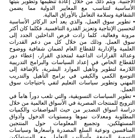
الأجنبية. ويتم ذلك من خلال إعادة تنظيمها وتطوير بنيتها
الأساسية لتتناسب مع المعايير الدولية مما يضمن
الشفافية وسلامة التعامل بالأوراق المالية.
• تطوير سوق العمل، والذي يعد أحد الركائز الأساسية
لتحسين الإنتاجية وتعزيز القدرة التنافسية. فكلما كان أكثر
مرونة وفعالية، كلما زادت فرص الداخلين الجدد إلى
سوق العمل. وذلك من خلال كل من دعم القدرات
العلمية والإدارية للقطاع العام لضمان شفافية ووضوح
وعدالة القرارات الداعمة لمتخذي القرار، إعطاء دور
للقطاع الخاص في إعداد السياسات والبرامج التدريبية
اللازمة لتطوير وتأهيل الموارد البشرية، بالإضافة إلى
التوسع الكمي والكيفي في برامج التأهيل والتدريب
المهني وتطوير سياسات التعليم لتفي باحتياجات سوق
العمل.
• تطوير السياسات التسويقية، والتي تلعب دوراً هاماً في
الترويج للمنتجات المصرية في الأسواق العالمية من خلال
دراسة أسواق التصدير من حيث المواصفات والكميات
المطلوبة ومعدلات نموها ومستويات الدخول وأذواق
المستهلكين، وتجميع المعلومات حول المنتجين
المنافسين ونوعية السلع المصدرة وأسعارها وسياسات
التسويق المتبعة وأساليب التعامل مع المستهلكين