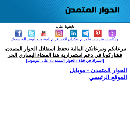
تابعونا على:
بودكاست
بنترست
تيلكرام
لينكدإن
الانستغرام
اليوتيوب
التويتر
الفيسبوك
تبرعاتكم وتبرعاتكن المالية تحفظ استقلال الحوار المتمدن،
فشاركونا في دعم استمرارية هذا الفضاء اليساري الحر
[اشترك في قناة ‫«الحوار المتمدن» على اليوتيوب]
الحوار المتمدن - موبايل
الموقع الرئيسي