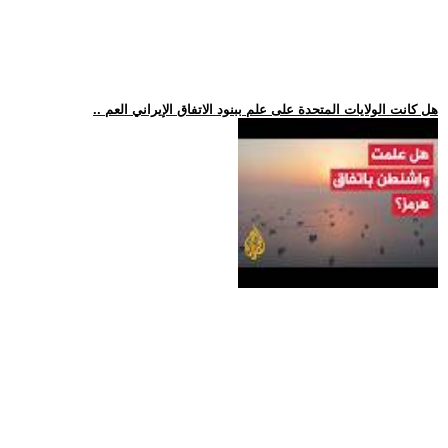
.. هل كانت الولايات المتحدة على علم ببنود الاتفاق الإيراني العم