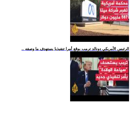
.. الرئيس الأمريكي دونالد ترمب يوقع أمرا تنفيذيا يستهدف ما وصفه