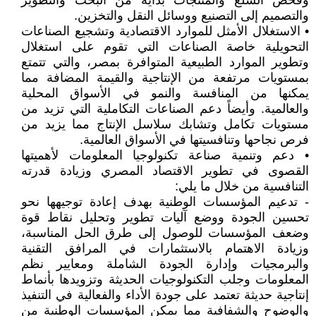
وفحص السلع والمنتجات بداية من البحث والتطوير
والتصميم إلى التصنيع ووسائل النقل والتخزين.
• الاستغلال الأمثل للموارد الاقتصادية وتشجيع الصناعات
التحويلية خاصة الصناعات التي تقوم على استغلال
وتطوير الموارد الطبيعية المتوافرة بمصر، والتي تتمتع
بمستويات مرتفعة من الإنتاجية والقيمة المضافة مما
يمكنها من المنافسة والنمو في الأسواق المحلية
والعالمية. وأيضاً دعم الصناعات التكاملية التي تزيد من
مستويات تكامل وتشابك سلاسل الإنتاج مما يزيد من
فرص نجاحها وتنافسيتها في الأسواق العالمية.
• دعم وتنمية صناعة تكنولوجيا المعلومات لأهميتها
القصوى في تطوير الاقتصاد المصري وزيادة قدرته
التنافسية من خلال ما يلي:
- تدعيم المؤسسات الوطنية بهدف إعادة توجيهها نحو
تحسين الجودة ووضع آليات تطوير وتحليل نقاط قوة
وضعف المؤسسات للوصول إلى طرق الحل المناسبة،
وزيادة الاهتمام بالاستثمارات في المرافق التقنية
والبرمجيات وإدارة الجودة الشاملة ومعايير نظم
المعلومات وجلب التكنولوجيات الحديثة وتزويدها بأنماط
إنتاجية حديثة تعتمد على جودة الأداء والفعالية في التنفيذ
والوضوح والشفافية مما يمكن المؤسسات الوطنية من