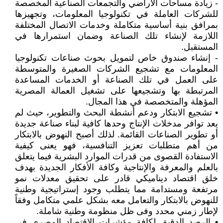
- زيادة مساحات الأراضي والتجمعات الصناعية المخصصة
للشركات العاملة في تكنولوجيا المعلومات، وتجهيزها
بمرافق بنية أساسية متكاملة وخدمات الاتصال المختلفة
اللازمة لإنشاء تلك الصناعة وضمان استمرارها في
المستقبل.
- إنشاء صندوق خاص لتمويل بحوث صناعات تكنولوجيا
المعلومات مع تشجيع الشركات الصغيرة والمتوسطة
على العمل في تلك الصناعة أو الخدمات المساعدة
المرتبطة بها وتشجيعها على تشغيل العمالة المصرية
المؤهلة والمتخصصة في هذا المجال.
• تشجيع الابتكار ودعم أنشطة البحث والتطوير، حيث لم
يعد توافر مدخلات الإنتاج وحدها كافية لبناء صناعة جديدة
أو تطوير الصناعات القائمة. لذلك أصبح النهوض بالابتكار
من أهم متطلبات تعزيز التنافسية، فهو يعنى كيفية
الاستفادة القصوى من قدرات الموارد البشرية فيما يتعلق
بالعلم والمعرفة والإنتاجية وكافة الأفكار الجديدة بهدف
خلق اقتصاد ديناميكي قادر على تحقيق معدلات نمو
مرتفعة ومستدامة مما يتطلب وجود إستراتيجية وطنية
للنهوض بالابتكار والتعامل معه بشكل علمي متكامل وفقاً
لإطار زمني محدد وفى ظل منظومة وطنية شاملة.
• الرصد الدقيق لكافة مؤشرات الاقتصاد المصري في