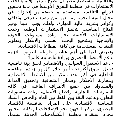
والعالمية. وتستطيع مصر أن تصبح مركزاً إقليمياً لجذب
الاستثمارات في منطقة الشرق الأوسط في حالة تحسين
قدراتها التنافسية مستفيدة بما حققته من إنجازات في
مجال البنية التحتية وما لديها من رصيد معرفي وثقافي
وكوادر بشرية عالية المهارة‏.‏ ولذلك يجب علينا توفير
المناخ المناسب لتحفيز الاستثمارات الوطنية وجذب
الاستثمارات الأجنبية نحو زيادة مستويات الجودة
والإنتاجية وتشجيع البحث العلمي والابتكار وتطوير
التقنيات المستخدمة في كافة القطاعات الاقتصادية.
ونعرض فيما يلي أهم عناصر خارطة الطريق اللازمة
لدعم الاقتصاد المصري وزيادة تنافسيته عالمياً:
• دعم الاستقرار السياسي والاقتصادي لخلق بيئة تنافسية
تجعل السوق أكثر نجاحاً من خلال كل من زيادة المنافسة
الداخلية في أكبر عدد ممكن من الأنشطة الاقتصادية
ومحاربة الاحتكار وضمان الشفافية وتحقيق العدالة
والمساواة بين جميع الأطراف الفاعلة في كافة
الممارسات التجارية وقطاع الأعمال، زيادة مستويات
التعاون وتدعيم الثقة بين القطاعين العام والخاص، استناد
السياسة الاقتصادية على المزايا التنافسية للاقتصاد
المصري، تركيز الجهود نحو الإصلاحات الهيكلية لتتجاوز
مجرد استقدام وتطبيق التكنولوجيات الحديثة لتشمل