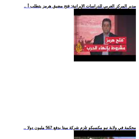
.. مدير المركز العربي للدراسات الإيرانية: فتح مضيق هرمز يتطلب أ
.. محكمة في ولاية نيو مكسيكو تلزم شركة ميتا بدفع 567 مليون دولا