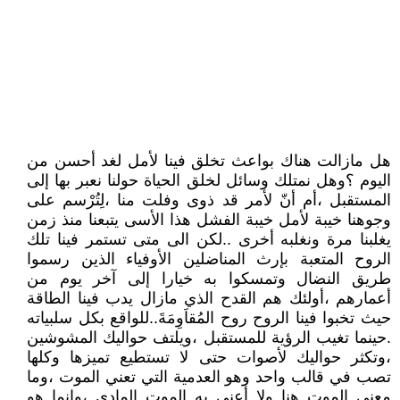
هل مازالت هناك بواعث تخلق فينا لأمل لغد أحسن من
اليوم ؟وهل نمتلك وسائل لخلق الحياة حولنا نعبر بها إلى
المستقبل ،أم أنّ لأمر قد ذوى وفلت منا ،لِتُرْسم على
وجوهنا خيبة لأمل خيبة الفشل هذا الأسى يتبعنا منذ زمن
يغلبنا مرة ونغلبه أخرى ..لكن الى متى تستمر فينا تلك
الروح المتعبة بإرث المناضلين الأوفياء الذين رسموا
طريق النضال وتمسكوا به خيارا إلى آخر يوم من
أعمارهم ،أولئك هم القدح الذي مازال يدب فينا الطاقة
حيث تخبوا فينا الروح روح المُقاَوِمَةَ..للواقع بكل سلبياته
.حينما تغيب الرؤية للمستقبل ،ويلتف حواليك المشوشين
،وتكثر حواليك لأصوات حتى لا تستطيع تميزها وكلها
تصب في قالب واحد وهو العدمية التي تعني الموت ،وما
معنى الموت هنا ولا أعني به الموت المادي ،وإنما هو