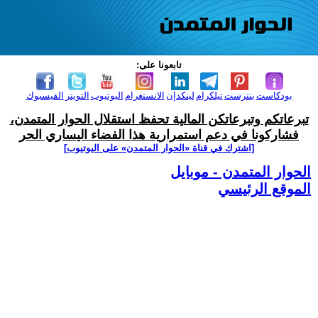
تابعونا على:
بودكاست
بنترست
تيلكرام
لينكدإن
الانستغرام
اليوتيوب
التويتر
الفيسبوك
تبرعاتكم وتبرعاتكن المالية تحفظ استقلال الحوار المتمدن،
فشاركونا في دعم استمرارية هذا الفضاء اليساري الحر
[اشترك في قناة ‫«الحوار المتمدن» على اليوتيوب]
الحوار المتمدن - موبايل
الموقع الرئيسي