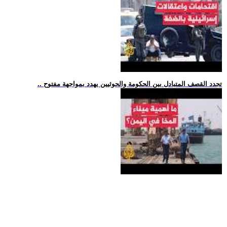
.. تجدد القصف المتبادل بين الحكومة والحوثيين يهدد بمواجهة مفتوح