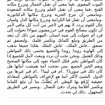
الموت المعنوي ،فما معنى أن تقتل الجمال وتزرع مكانه
القبح ،فما معنى أن تقتل العلم وتزرع مكانه الشعوذة
،ومامعنى أن تنزع الحرية وتزرع مكانها الدكتاتورية
،ومامعنى أن تقتل فيا الكرامة وتزرع مكانها الذل ولسان
حال القوم يردد..لا يهم في لأخير من أنت كل مافي لأمر
أن تكون مصالح القوم في حرزمصون سواءا تحولت إلى
قرد أم تحولت إلى شبه انسان ،المهم من ذلك أن تبعد
من الطريق وتبلع كلماتك وتكسر قلمك ..ولتصفق ثم
تصفق ..عاش الملك.. عاش الملك. هكذا جميعا نذهب
إلى الهاوية رويدا رويدا والجميع يخسر، ذلك المواطن
وذلك العنتيل ،ونحن نحب أن نردد ونبعث لأمل للجميع إذا
كان المواطن بخير فكل لأشياء تعود إلى مكانها الصحيح
ويعم الخير الجميع .متى نجحت أمة همشت أبنائها هل
كان ذلك في سوريا؟ ..أم في ليبيا؟ ..ام في غيرها من
الدول .الشيئ لأكثر أمنا هو لإعتراف بالمواطن كمعادلة
حقيقية يُرْفَع بها الوطن .أم يُطْلَبْ منا أن نبلع كلماتنا
ونكسر أقلامنا ونترك دفئ النضال ..ونسير في الطريق
المجهول ..ذلك لن يحدث.