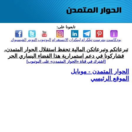
تابعونا على:
بودكاست
بنترست
تيلكرام
لينكدإن
الانستغرام
اليوتيوب
التويتر
الفيسبوك
تبرعاتكم وتبرعاتكن المالية تحفظ استقلال الحوار المتمدن،
فشاركونا في دعم استمرارية هذا الفضاء اليساري الحر
[اشترك في قناة ‫«الحوار المتمدن» على اليوتيوب]
الحوار المتمدن - موبايل
الموقع الرئيسي