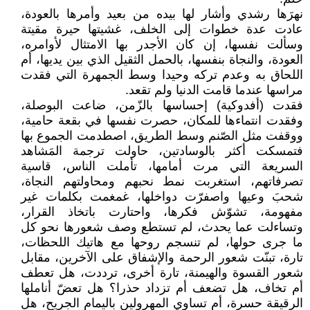
نهرَها رشدي وأشار لها بيده من بعيد وأمرها بالعودة،
عادت عدة خطوات إلى الخلف، غشيتها حيرة مقيتة
وسألت نفسها، إن كان الأجدر بها الامتثال لأوامره،
العودة، والنجاة بنفسها، بالحمل الثقيل الذي بين يديها، أم
اللحاق به وعدم تركه وحيدا وسط الجمهرة التي فقدت
مراسها عندما قامت الدنيا ولم تقعد.
فقدت (أفدوكية) إحساسها بالزّمن، ضاعت البوصلة،
وفقدت انتماءها للمكان، حصرت نفسها في بقعة حامية،
ووقفت مثل الصّنم وسط الطريق، اصطدمت الجموع بها
فتمسكت أكثر بالوسادتين، حاولت ترجمة المَشاهد
السريعة التي مرت أمامها، تأملت الناس، قاسية
تصرفاتهم، استغربت نمط نحبهم ومحاولتهم النجاة،
شحبَ وعيها واصفرّت دواخلها، غمغمت بكلمات غير
مفهومة، تشوّش فكرها، واحتارت باتخاذ القرار،
وتساءلت عما يحدث، لم تستطع وصف شعورها نحو كل
ما جرى حولها، لم تنسجم روحها مع هاتيك اللحظات،
تارة، تبنّت شعور الرحمة والإشفاق على الآخرين، مقابل
شعور القسوة والهيمنة، تارة أخرى، ترددت، هل تعطف
أم تخاف، هل تضعف أم تزداد حذرا؟ هل تعضّ أناملها
الرقيقة حسرة، أم تساوي المهرولين باليمام الجريح، هل