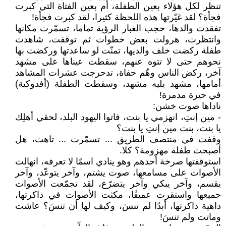
تنظر لكل هؤلاء بعين الطفلة، أم بعين الفتاة التي كبرت
فجأة؟ لقد غيّرتها هذه اللحظة كثيرا، لقد كبرت فجأة!
تفقدت والدها، حجب الغبار الرؤية تماما، تسمّرت مكانها
وانتظرت، هرولت بعض خطوات ثم توقفت، شاهدت
طفلة ركضت خلف والديها، تمنّت لو ساعدتها وركضت بها
نحوهم حتى لا تتوه عنهم، سقطت عيناها على مشهد
آخر، ركض الناس وهُم حفاة، تدحرجت عشرات المشاهد
أمامها، مشهد يليه مشهد، وسقطت الطفلة (أفدوكية)
في حيرة مدمرة!
ناداها صوت خشن:
- مين إنتِ، انهزمي يا بنت، فاتوا اليهود البلد، لحقي أهلِك
يا بنت، بنت مين إنتِ يا بنت؟
وقفت في منتصف الطريق ... تسمّرت ... تاهت، هل
أصبحت طفلة مهزومة؟ كلا.
استوقفتها صرخة أحدهم وهو ينادي اسمًا لا تعرفه، انهالت
الأصوات على مسامعها، صوت يشتم، وآخر يتوعّد، وآخر
يقسم، وآخر يبكي وآخر يتضرّع، لقد تجمّعت الأصوات
جميعها واستقرت عميقًا، مكثت الأصوات في ذاكرتها،
داهية ذاكرتها، أبدًا لم تنسَ، وكيف لها أن تنسَ؟ عاشت
وماتت ولم تنسَ!