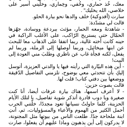
معك، خُذ حماري، وخُفي، وخِماري، وخلّيني أسير على
خلاصي، الله يخليك" .
سارت (أفدوكية) خلف والدها نحو بيارة الحلو.
قالت لي مشدّدة:
- شاهدتهُ ومعه الحمار، مؤثث ببردعة ووسادة، جهّزها
الحمّال حتى يستريح الرّاكب، على الأغلب الراكبة في
حينه كانت أخته غالية، ربما اتفقا على الذهاب معا للبحث
عن ابنها ميخائيل، وربما أوصلها إلى الرملة، وربما لم
يفعل، لكنه فجأة غاب عن ناظري وطلبَ مني العودة إلى
البيت!
- أين هذه البيّارة التي رأيته فيها يا والدتي العزيزة، أتوسل
إليكِ بأن تتحدثي معي بوضوح، تلزمني التفاصيل الدّقيقة
ووضعها بين دفتي كتاب! قلت لها.
قالت بصوت حزين:
- لا أعرف اسمها، هناك بيارة عرفات أيضا، أنا كنت
صغيرة ويا دوب قادرة أتذكر شوية تفاصيل، يا لتلك الأيام
الحزينة، كلما حاولتُ نسيانها تعود مجددًا، خلّتني الحرب
أحمل الكثير من الهموم والأعباء والمسؤوليات، ثم، أنتِ
ابنة ملحاحة جدًا. طلعت الناس من بيوتها مثل المجنونة،
لا يدركون إلى أين يذهبون وماذا عليهم أن يفعلوا، صارت