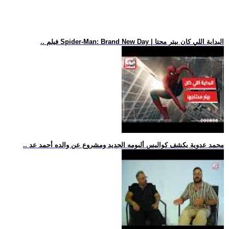
.. فيلم Spider-Man: Brand New Day | البداية اللي كان بيتر محتا
.. محمد عدوية يكشف كواليس ألبومه الجديد ومشروع عن والده أحمد عد