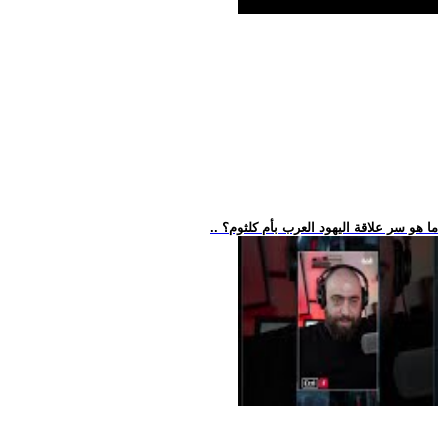
.. ما هو سر علاقة اليهود العرب بأم كلثوم؟