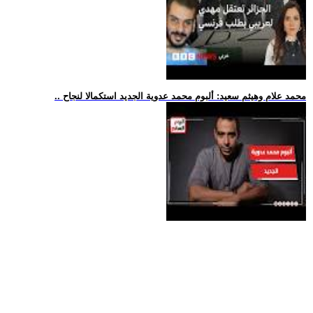
.. محمد علام وهيثم سعيد: ألبوم محمد عدوية الجديد استكمالا لنجاح