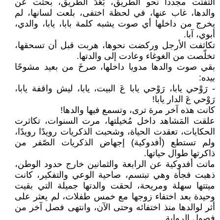
التفتَت مجددا نحو الطريق، بَعُدَ الطّريق، بحثت عن
والدها، غاب عنها، في لحظة اختفى، بلعت لسانها، لم
يخرج من داخلها أي صوت يشبه كلمة بابا، يابا، والدي،
أبوي، آبا.
تكاثفت الأرجل وركضت نحوها، هربت قبل أن تسحقها،
تخلّصت من الغوغاء وعادت إلى والدتها.
بقي صوت والدها مدويا داخلها، صرخَ من بعيد مشوحًا
بيده:
- رَوْحي يابا، رَوْحي يابا عَ البيت، يابا، ليش واقفة يابا،
رَوْحي عَ الدار يابا!
كانت هذه آخر مرة ترى، وتسمع فيها والدها!
علقت المَشاهد داخل مُخيلتها، مرت السنوات، تكاثرت
الحكايات، تعقدت الحياة، وشحبت الذكريات رويدًا رويدًا،
ولم تستطع (أفدوكية) إجهاض الذكريات الصّفر من
ذاكرتها طوال حياتها.
ماتت أفدوكية عن الرابعة والثمانين خارج حدود الوطن،
ذهبت فجأة وهي تبتسم، صاحية الوعي والتفكير، كانت
ميتتها سهلة ومريحة، لحقت والدتها جميلة التي بقيت
وحيدة بعد اختفاء زوجها مع خمس طفلات، لم يعثر على
أثر لوالدها منذ اختفائه وحتى الآن، وانتهى فصل آخر من
فصول الرواية.