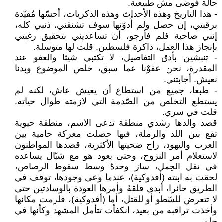
حالة فوضى مش طبيعية.
- هذا التاريخ وهذه الأحداث وهذه الذكريات، أحسّها مُقيّدة
برقبتي، إن حصل ولم أُدوّنها سوف تشنقني، ذنبي كله،
إنني صاحبة قلم فأرجو، أن تساعديني بتحقيق رغبتي
بإنجاز هذا العمل، ذاكرة فلسطين. قلت لها متوسلة.
- تنبشين بأدق التفاصيل، لا تكتبي شيئا والعفو عند
المقدرة، نحن عفوْنا عما سبق، خلص الموضوع وبدنا
نعيش. أجابتني.
- طبعا، جميع من استطاع أن يعيش عاش، لكنه لم
يستطع التخلص من الصّدمة التي لازمته طوال حياته.
قلت في سري.
قصد والدها رشدي منطقة تدعى الاسم، منطقة حيوية
تقع بين اللد والرملة، فيها حصلت معركة حامية بين
العرب واليهود، راح ضحيتها الأكثرية، قصدها المواطنون
لاستعلام أمر النزوح، وحتى يعود هو مع شيّال يساعده
في نقل الحِمل، سارَ وحدهُ وسط سقوط الرصاص،
لحقت به ابنته (أفدوكية)، عندما وعى وجودها، توقف في
الطريق حائرا، أبدى قلقهُ وأمرها العودة بالوسادتين حتى
لا تتعرض للسّطو أو للقتل، أما (أفدوكية)، فلزمت مكانها
وأخذت تراقبه من بعيد، انكفأت تتأمل المشهد وكأنها في
حلم.