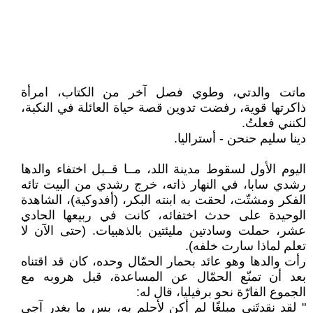
ماتت والدتي، وطوي فصل آخر من الكتاب، امرأة
ذاكرتها قوية، رفضت تدوين قصة حياة العائلة في النكبة،
لكنني فعلتُ.
دينا سليم حنحن - أستراليا.
اليوم الأول لسقوط مدينة اللد، مــا قــبل اختفاء والدها
رشدي سابا، في النهار ذاته، خرج رشدي من البيت تائه
الفكر ومشتّت، لحقت به ابنته البكر، (أفدوكية)، الشاهدة
الوحيدة على حدث اختفائه، كانت في ربيعها الحادي
عشر، حملت وسادتين مليئتين بالذهبيات. (حتى الآن لا
تعلم لماذا سارت خلفه).
رأت والدها وهو عائد بحمار الحمّال وحده، كان قد اقتناه
بعد أن تمنّع الحمّال عن المساعدة، قبل هروبه مع
الجموع الفارّة نحو برفيليا، قال له:
" لقد نقدتَني مبلغًا لم أكن لأحلم به، بس ما بغدر آجي