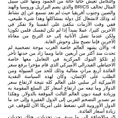
والتكامل تعيش حاليا حالة من الجمود ومنها على سبيل
المثال تحالف BRICS والذي يضم البرازيل وروسيا والهند
والصين وجنوب أفريقيا حيث لم نعد نسمع عن إي نشاط
له وذلك لانشغال كل دولة بمشاكلها وهذا شيء طبيعي،
ففي وقت الأزمات ننكفئ على أنفسنا ولا نفكر في
الآخرين كثيرا، عملا بمبدأ إذا لم تكن لنفسك فلمن تكون!
ولكن عندما تصل الأنانية إلى حد التربح من معاناة
الآخرين فإننا نصبح مثل وحوش الغابة.
4- والآن يشهد العالم خاصة الغرب موجة تضخمية لم
تحدث منذ أكثر من أربعين عاما ومما زاد من حدتها تأخر
إو تلكؤ البنوك المركزية في التعامل معها خاصة
الاحتياطي الفيدرالي الأميركي الذي قام مؤخرا برفع سعر
الفائدة أربع مراتٍ متتالية وذلك للحد من السيولة ومن
الطلب على الإئتمان، وكان لهذه السياسة النقدية
الأميركية أثر سلبي على العالم كله نتيجة لارتفاع سعر
الدولار وما تبعه من ارتفاع أسعار كل السلع المقومة به
وزيادة قيمة ديون العالم الثالث الموقعة بالدولار, وهكذا
تم تصدير التضخم الغربي إلى الدول الفقيرة وإلى حد ما
الدول الأوروبية التي تضغط على أمريكا الآن للتوقف عن
زيادة أسعار الفائدة.
5- وبالإضافة الى ما سبق من تحديات، هناك تحديات