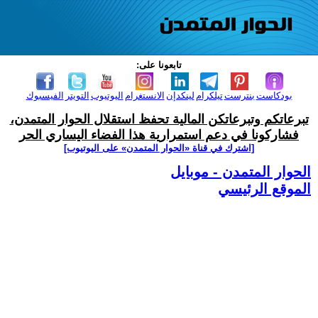
تابعونا على:
بودكاست
بنترست
تيلكرام
لينكدإن
الانستغرام
اليوتيوب
التويتر
الفيسبوك
تبرعاتكم وتبرعاتكن المالية تحفظ استقلال الحوار المتمدن،
فشاركونا في دعم استمرارية هذا الفضاء اليساري الحر
[اشترك في قناة ‫«الحوار المتمدن» على اليوتيوب]
الحوار المتمدن - موبايل
الموقع الرئيسي