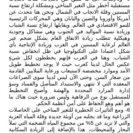
مستقبلية أخطر مثل التغير المناخي ومشكلة ارتفاع نسبة
المسنين وقلة الانجاب في الشمال ونحن هنا نتحدث عن
أمريكا وأوروبا والصين واليابان وهي المحركات الرئيسية
للنمو الاقتصادي في العالم. ويقابلها ارتفاع نسبة الشباب
وزيادة نسبة المواليد في الجنوب وهي مشاكل وجودية
وهيكلية تتطلب زيادة الانفاق العام بشكلٍ ضخم عبر
العالم لرعاية المسنين في الغرب وزيادة الإنتاجية بأي
شكل اعتمادا على التكنولوجيا في ظل انخفاض نسبة
الشباب. وهنا في الغرب فإنهم يخططون لكل شيءٍ
عكس الحال لدينا كعرب حيث لا يوجد تخطيط طويل
الأمد وموارد مخصصة لاستيعاب ورعاية الملايين القادمة
من صغار السن. وحتى الآن ليس لدينا سوى الصراعات
المعقدة التي لا تنتهي والاستبداد المتأصل والفساد وسؤ
إدارة المرارد المحددة والهشة وأصبح التخطيط
للمستقبل نوع من الرفاهية وليس ضرورة حيث هناك ما
هو أهم وهو الحفاظ على أمن أنظمة الحكم.
6- ومع التأثيرات الخطيرة للتغير المناخي على الحاصلات
الزراعية وما قد يجلبه من أوبئة جديدة وقلة المياه العزبة
والتي لا تزيد عن 5% من مجموع المياه الضخمة التي تملأ
البحار والمحيطات، هذا بالإضافة إلى الزيادة السكانية