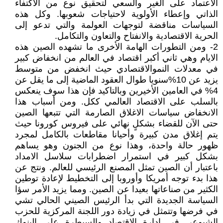
الاعتماد على الغير والسعي لتحقيق نوع من الاكتفاء
الذاتي وإعطاء الأولوية لاحتياجات شعوبها. وكل هذه
السياسات مناقضة لتوجهات العولمة والتي تدعو إلى
الحرية الاقتصادية والانفتاح والتعاون والتكامل.
2- ومن التطورات الهامة الأخرى ما تشهده الصين هذه
الايام وهي ثاني أكبر اقتصاد في العالم من انخفاض كبير
في معدلات النموالاقتصادي حيث انخفض من متوسط
يزيد عن 10%سنويا طوال العقود الماضية إلى ما يقل عن
4% في العامين الأخيرين وبالتاكيد فإن هذا سوف ينعكس
بالسلب على الاقتصاد العالمي ككل. ومن أسباب هذا
الانخفاض سياسات الاغلاق الصارمة التي تتبعها الصين
حتى الآن للقضاء بشكلٍ نهائي على فيروس كورونا حيث
يتم إغلاق مدن كبيرة وأحيانا مقاطعات بالكامل لمجرد
ظهور حالة واحدة، وهذا نوع من الجنون وهو يساهم
بشكل كبير في استمرار اضطرابات سلاسل الامداد
باعتبار أن الصين تمثل المصنع الرئيسي للعالم. ونتج عن
هذا بدء توجه أمريكا وأوروبا إلى التخطيط لإعادة توطين
الكثير من صناعاتها بعيدا عن الصين. ومما يزيد الأمر سؤا
السياسة الجديدة التي بدأ الرئيس الصيني الحالي تشي
في فرضها وتتمثل في زيادة دور اللجنة المركزية للحزب
الشيوعى في إدارة الاقتصاد والسيطرة على البنوك