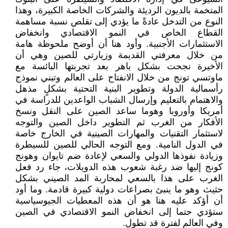
المتخمة بالديون الرديئة والشركات الخاصة الكبيرة، وهذا
النوع من التدخل عادةً ما يؤدي إلى تقلص نسبة مساهمة
القطاع الخاص في النمو الاقتصادي وانخفاض
الاستثمارات الأجنبية. وأود هنا أن أوضح ملحوظة هامة
من خلال معرفتي القديمة وزيارتي للصين وهي أن
الأخيرة نجحت بشكل باهر بعد تجربتها البائسة مع
ماوتسي تونج من خلال الانفتاح على العالم وتبني نموذج
رأسمالية الدولة وتطوير البنية التحتية بشكلٍ مذهل
والاهتمام بالتعليم وإرسال الشباب الواعدين للدراسة في
أمريكا وأوروبا وهوما ساعد الصين على النقل ونسخ
الأفكار من الغرب ثم التطوير داخل الصين والتوجه
لاستثمار التقنيات والمهارات الصينية في الخارج خاصة
في الدول النامية. ومع التوجه الحالي للصين للسيطرة
وزيادة نفوذها الدولي والسعي لإعادة ضم تايوان وهونج
كونج إليها ضد رغبة شعوب هذه الدويلات، جاء رد فعل
الغرب على هذا بالسعي لمحاربة المد الصيني بشكل
حثيث وهو ما ينبئ بصراعات دولية كبيرة قادمة. وما أود
أن أؤكد عليه هنا هو أن هذه المعطيات الجيوسياسية
ستؤدي حتما إلى انخفاض النمو الاقتصادي في الصين
وفي العالم لفترة قد تطول.