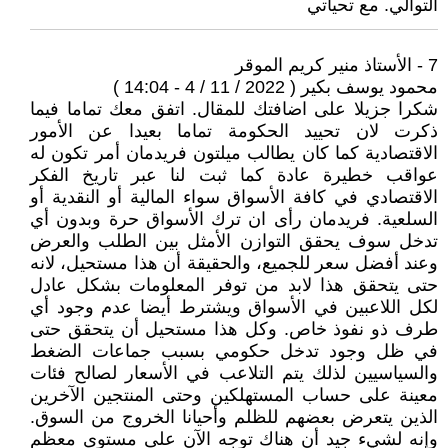
التوالي. مع تحياتي
7 - الأستاذ منير كريم الموقر ‏
محمود يوسف بكير ( 2022 / 11 / 4 - 14:04 )
شكرا جزيلا على اضافتك للمقال. ‏اتفق معك تماما فيما
ذكرت لان تحييد الحكومة تماما بعيدا عن الأمور
الاقتصادية كما كان يطالب ميلتون فريدمان أمر تكون له
عواقب خطيرة عادة كما ثبت لنا عبر تاريخ الفكر
الاقتصادي في كافة الأسواق سواء المالية أو النقدية أو
السلعية. فريدمان رأى ان ترك الأسواق حرة وبدون أي
تدخل سوف يحقق التوازن الأمثل بين الطلب والعرض
وعند أفضل سعر للجميع، والحقيقة أن هذا مستحيل، لانه
حتى يتحقق هذا لابد من توفر ‏المعلومات بشكل عادل
لكل اللاعبين في الأسواق ويشترط أيضا عدم وجود أي
طرف ذو نفوذ خاص. وكل هذا مستحيل أن يتحقق حتى
في ظل وجود تدخل حكومي بسبب جماعات الضغط
والسياسيين لذلك يتم التلاعب في الأسعار لصالح فئات
معينة على حساب المستهلكين وحتى المنتجين الآخرين
الذين يتعرض بعضهم للظلم وأحيانا الخروج من السوق.
وإنه لشيء جيد أن هناك توجه الآن على مستوى معظم