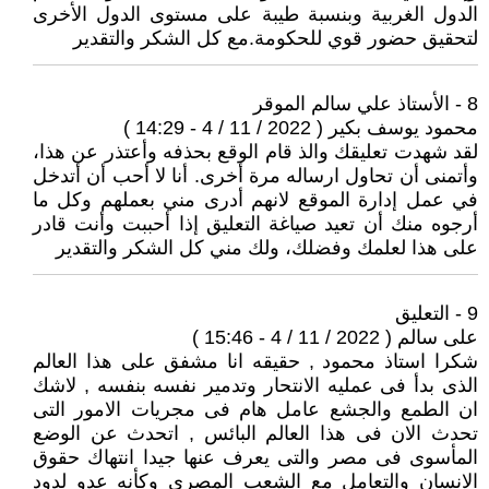
الدول الغربية وبنسبة طيبة على مستوى الدول الأخرى
لتحقيق حضور قوي للحكومة.مع كل الشكر والتقدير
8 - الأستاذ علي سالم الموقر
محمود يوسف بكير ( 2022 / 11 / 4 - 14:29 )
لقد شهدت تعليقك والذ قام الوقع بحذفه وأعتذر عن هذا،
وأتمنى أن تحاول ارساله مرة أخرى. أنا لا أحب أن أتدخل
في عمل إدارة الموقع لانهم أدرى مني بعملهم وكل ما
أرجوه منك أن تعيد صياغة التعليق إذا أحببت وأنت قادر
على هذا لعلمك وفضلك، ولك مني كل الشكر والتقدير
9 - التعليق
على سالم ( 2022 / 11 / 4 - 15:46 )
شكرا استاذ محمود , حقيقه انا مشفق على هذا العالم
الذى بدأ فى عمليه الانتحار وتدمير نفسه بنفسه , لاشك
ان الطمع والجشع عامل هام فى مجريات الامور التى
تحدث الان فى هذا العالم البائس , اتحدث عن الوضع
المأسوى فى مصر والتى يعرف عنها جيدا انتهاك حقوق
الانسان والتعامل مع الشعب المصرى وكأنه عدو لدود