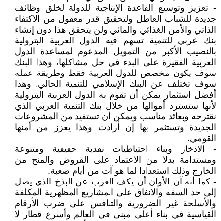
- تعزيز وتوسيع القاعدة الإنتاجية للدولة لخلق وظائف
جديدة للشباب العاطل ولتحقيق قدر معقول من الاكتفاء
الذاتي والأمن الغذائي والمائي ولن يتحقق هذا دون إنشاء
بنك عربي للتنمية تسهم فيه الدول العربية البترولية
بالنصيب الأكبر من التمويل المدعوم لمساعدة الدول
العربية الفقيرة على البدء في حل مشاكلها، وهذا البنك
سوف يكون مخصص للدول العربية فقط وطريقة عمله
سوف تختلف عن البنك الإسلامي للتنمية الحالي. وهذا
أفضل استثمار يمكن أن تقوم به الدول العربية البترولية
لأنها ستسترد أموالها من خلال بنك التنمية العربي الذي
نقترحه وبعائد مناسب ويمكن أن تستفيد من المشروعات
الجديدة وتستثمر بها إن أرادت وهذا يعزز من أمنها
القومي.
- الادخار وبناء احتياطيات نقدية حقيقية ومتنوعة
ومستدامة بدلا من الاعتماد على القروض والمنح من
الخارج وذلك استعدادا لما هو آت من أيام صعبة.
- كما أنه آن الأوان أن يكف العرب عن البذخ الذي يصل
إلى حد السفه والانفاق على المشاريع المظهرية المكلفة
والأسلحة غير الضرورية والتنافس على ضرب الأرقام
القياسية في بناء أعلى مبنى في العالم وأسرع قطار لا