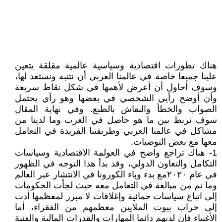
هناك تطورات اقتصادية وسياسية عالمية مقلقة يتعين
علينا جميعا خاصة في عالمنا العربي أن نتنبه ونستعد لها،
وسوف أحاول أن أعرض لأهمها في شكل نقاط سريعة
وأن أوضح رأيي الشخصي في بعضها وهو رأي يحتمل
الصواب والخطأ والنقاش بالطبع. وفي نهاية المقال
سوف نربط بين ما هو حاصل في الغرب وما لدينا من
مشاكل في عالمنا العربي وطريقتنا الفريدة في التعامل
معها مع بعض التوصيات.
1- هناك تراجع واضح في العولمة الاقتصادية وسياسات
التكامل والتعاون الدولي، وقد بدأ هذا التوجه في الظهور
في عام ٢٠٢٠مع بدء وباء الكورونا في الانتشار عبر العالم
وما تم من مبالغة في التعامل معه حيث لجأت الحكومات
إلى اتباع سياسات حمائية وإغلاقات لا مبرر لمعظمها أدت
إلى خراب بيوت الملايين معظمهم من الفقراء، أما
الأغنياء فإن لديهم دائما المهارات والقدرات المالية والفنية