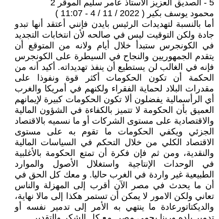
5 - الصديق ‏العزيز الاستاذ عامر سليم الموقر 2
محمود يوسف بكير ( 2022 / 11 / 4 - 11:07 )
أما بالنسبة لتهديدات الرئيس بايدن فإنني أعتقد أنها تبدو
جادة ولكن التوقيت ليس في صالحه لأن انتخابات التجديد
في الكونجرس ‏ستبدأ خلال أيام ولانه من المتوقع أن
يتقدم الجمهوريين والنجاح في السيطرة على الكونجرس
فإنه في الغالب لن يستطيع أن ينفذ تهديداته. أكيد أنه من
الحكمة أن تكون الحكومات أكثر قوة ونفوذا على
مقدرات البلاد لحماية الفقراء ولكنهم في أمريكا والغرب
أي الرأسمالية يفضلون ‏ألا تكون الحكومات كبيرة لإيمانهم
العميق بأن الحكومة لا تتميز بالكفاءة في الشؤون المالية
والاقتصادية على مستوى الشركات أو ما نسميه بالاقتصاد
الجزئي ويكفي الحكومات ما تقوم به على مستوى
الاقتصاد الكلي من خلال التحكم في السياسات المالية
والنقدية، ومن ثم فإن فكرة أن تمتع الحكومة بالأغلبية
في الوحدات الإنتاجية واستغلال الأصول والموارد
الطبيعية غير واردة في الغرب حاليا. ‏و معك كل الحق في
أن ما يحدث في مصر الآن أقرب إلى المهزلة والناس
تعاني ولكن الامور لا يمكن أن تستمر هكذا إلى مالا نهاية،
والديكتاتورعادة ما ينتهي به الأمر إلى تدمير نفسه أو
تدمير بلده وربنا يحمي مصر. مع كل الشكر والتقدير