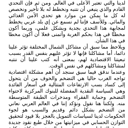
لدينا والتي تعتبر الأعلى في العالم. ومن ثم فإن التحدي
القادم والذي ينبغي أن نتنبه ونخطط له بلا تأخير ونخصص
له كل ما يمكن من موارد هو تحدي الأمن الغذائي
والمائي. وللأسف فإننا لم نسمع عن إي بلد عربي يخطط
لمجابهة هذا التحدي بجدية وبشكل علمي، وربما أكون
مخطئًا في هذا بحكم الغربة وأتمنى فعلا أن أكون مخطا
في هذا الشأن.
ويلاحظ مما سبق أن مشاكل الشمال المختلفة تؤثر علينا
دائما، أما مشاكلنا فإنها لا تؤثر عليهم بنفس القدر بسبب
تبعيتنا الاقتصادية لهم، بمعنى أنه كتب علينا أن ننتبه
لمشاكلنا ومشاكلهم في نفس الوقت.
وعندما ندقق فيما سبق سنجد أن أهم مشكلة اقتصادية
تواجه الغرب حاليا هي التضخم والخوف من أن يتحول
إلى كساد بسب الارتفاعات المتتالية في أسعار الفائدة
وهي السياسة النقدية المفضلة للبنوك المركزية لاحتواء
التضخم وحماية الفقراء ومدخرات الطبقة المتوسطة
منه. ولكننا هنا نقول ونؤكد إننا في العالم العربي نعاني
من التضخم بشكل دائم وقديم والسبب هو لجوء
الحكومات لدينا لسياسات التمويل بالعجز بلا قيود لتحقيق
التوازن الحسابي في ميزانيتها من خلال طبع نقود جديدة