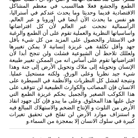
‏الطمع والجشع فعلا هماالسبب في معظم المشاكل
الاقتصادية قديما وحديثا وما يحدث عندكم في أستراليا،
هو نفس ما يحدث الآن أيضا في أوروبا و عبر العالم.
‏الرأسمالية نجحت عبر العالم لأن كل افتراضاتها
واساسياتها النظرية والعملية تقوم على أن الطمع والرغبة
في الاستئثار والحصول على المزيد من كل شيء بأقل
جهد وأقل تكلفة هي غريزة إنسانية لا يمكن تغييرها
ولعللك تلاحظ أن الشيوعية فشلت ولن تنجح أبدا لأن
افتراضياتها تقوم على أساس انه من الممكن تغيير طبيعة
الإنسان وتحويله إلى ملاك وتحويل ‏الأرض إلى جنة وهذا
شيء جيد نظريا وعلى الورق. ولكنه مستحيل عمليا.
ونتيجة لفشل كل النظريات والأنظمة في السيطرة على
الانسان فإن المصائب والكوارث الطبيعية لن تتوقف على
هذا الكوكب الصغير والجميل بحكم غريزة الطمع التي
جبل عليها هذا المخلوق. ‏وعلى ما يبدو فإن كل جهود انقاذ
الأرض من التلوث و الإنتاج الضخم والاستهلاك المبالغ فيه
و استنزاف موارد الأرض لن تفلح في تحقيق تغيرات
كبيرة في سلوك الانسان إلا بمعجزة من السماء.و