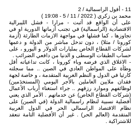
11 - أفول الراسمالية / 2
محمد بن زكري ( 2022 / 11 / 5 - 19:08 )
على أن الواقع قد أثبت - مرارا - فشل الليبرالية
الاقتصادية (الراسمالية) في تجنب أزماتها الدورية او في
تجاوزها ، كما فشلها في مواجهة الازمات الطارئة (أزمة
كورونا / مثلا) ، دون تدخل مباشر من الدولة و دعمها
لشركات القطاع الخاص بمليارات الدولار و اليورو ، على
حساب الطبقات الوسطى و الدنيا من دافعي الضرائب .
- الاغلاق الذي فرضه وباء كورونا ، كانت تداعياته أقل
وطأة على المواطن العادي في الصين .. مما سجلته
كارثيا في الدول و النظم الغربية المتقدمة ، و خاصة لجهة
فقدان ملايين العاملين بالأجر اليومي (المستخدَمين)
لوظائفهم وموارد رزقهم .. جراء استغناء أرباب الأعمال
(شركات القطاع الخاص) عن خدماتهم . الأمر الذي يعني
أفضلية نسبية لنظام راسمالية الدولة (في الصين) على
نظام الاقتصاد الراسمالي الحر في الدول الغربية
المتقدمة (العالم الحر) . غير أن الأفضلية التامة تنعقد
للاشتراكية .