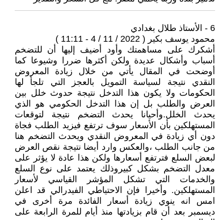
6 - الأستاذ طلال بغدادي
محمود يوسف بكير ( 2022 / 11 / 4 - 11:11 )
أشكرك على ‏مساهمتك وأود أضيف إليها أن للتضخم
أسباب وأشكال عديدة ولكن أكثرها ضررا وشيوعا كما
أوضحت في المقال يأتي من خلال زيادة المعروض
النقدي نتيجة لسياسة التمويل بالعجز التي تلجأ لها
الحكومات ولا يكون هذا التدخل نتيجة حدوث خلل بين
العرض والطلب بل إن هذا التدخل الحكومي هو الذي
يحدث الخلل.وأحيانا يحدث التضخم نتيجة لتوقعات
المستهلكين بأن الأسعار سوف ترتفع فيزيد الطلب فجاة
دون أي زيادة في المعروض النقدي ويحدث التضخم هنا
من جانب الطلب ،والعكس وارد أيضا نتيجة نقص العرض
لبعض السلع فترتفع أسعارها ولكن هذا عادة لا يؤثر على
معدل التضخم بشكل كبيروذلك يعتمد على نوع السلع
والخدمات التي تشكل المؤشر القياسي لأسعار
المستهلكين. ‏وأخيرا فإن الاحتياطي الفيدرالي قد اعلن
امس انه ينوي زيادة أسعار الفائدة مرة أخرى في
ديسمبر بعد أن قام بزيادتها منذ أيام للمرة الرابعة على