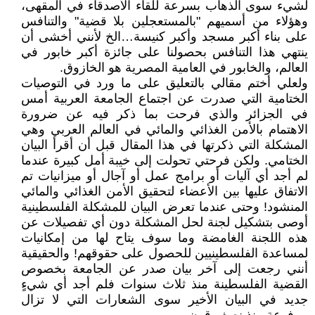
لشيء سوى الذهاب بسرعة للقاء الأصدقاء في المقهى،
وهؤلاء من أسميهم "بالمستعجلين بلا قضية" والتنافس
على بناء أكبر مسجد وأكبر كنيسة…الخ لأنني أخشى أن
ينتهي هذا التنافس بحصولنا على جائزة أكبر خابور في
العالم، والخابور في العامية المصرية هو الخازوق.
ولعلي أختم مقالي بالتعليق على ما ورد في التوصيات
الختامية التي صدرت عن اجتماع الجامعة العربية أمس
في الجزائر والذي فرحت بما ذكر فيه عن ضرورة
الاهتمام بالأمن الغذائي والمائي في العالم العربي وهي
المشكلة التي ذكرتها في هذا المقال قبل أن أقرأ البيان
الختامي. ولكن فرحتي تحولت إلى خيبة أمل كبيرة عندما
لم أجد أي آليات أو برامج عمل أو آجال أو ميزانيات تم
الاتفاق عليها بين الأعضاء لتحقيق الأمن الغذائي والمائي
المنشود! وحتى عندما تعرض البيان للمشكلة الفلسطينية
أوصى بتشكيل لجنة لحل المشكلة دون أي تفصيلات عن
هذه اللجنة الغامضة وما سوف يتاح لها من إمكانيات
لمساعدة الفلسطينيين للحصول على حقوقهم! والحقيقية
أنني رجعت إلى آخر بيان صدر عن الجامعة بخصوص
القضية الفلسطينة منذ ثلاث سنوات فلم أجد أي شيءٍ
جديد في البيان الأخير سوى الشعارات التي لا تزال