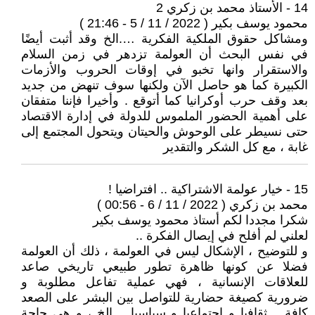
14 - الأستاذ محمد بن زكري 2
محمود يوسف بكير ( 2022 / 11 / 5 - 21:46 )
ومشاكل حقوق الملكية الفكرية ….الخ وقد أثبت أيضًا
في نفس البحث أن العولمة تزدهر في زمن السلام
والاستقرار وانها تخبو في إوقات الحروب والأزمات
الكبيرة كما هو حاصل الآن ولكنها سوف تنهض من جديد
بعد وقف حرب أوكرانيا كما أتوقع . وأخيرا فإننا متفقان
على أهمية الحضور الملموس للدولة في إدارة الاقتصاد
حتى نسيطر على الوحوش والحيتان ويتحول المجتمع إلى
غابة ، مع كل الشكر والتقدير
15 - خيار عولمة الاشتراكية .. افتراضيا !
محمد بن زكري ( 2022 / 11 / 6 - 00:56 )
شكرا مجددا لكم أستاذ محمود يوسف بكير
لعلني لم أفلح في إيصال الفكرة ..
و للتوضيح ، الإشكال ليس في العولمة ، ذلك أن العولمة
فضلا عن كونها ظاهرة تطور طبيعي تاريخي صاعد
للعلاقات الإنسانية ، فهي عملية تفاعل مطلوبة و
ضرورية كصيغة حضارية للتواصل بين البشر على الصعد
كافة .. ثقافيا و اجتماعيا و سياسيا .. إلخ ، و هي حاجة