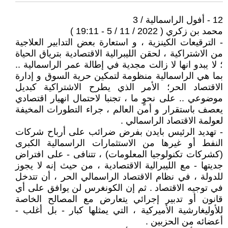
12 - أفول الراسمالية / 3
محمد بن زكري ( 2022 / 11 / 5 - 19:11 )
- الترقيعات الكينزية ، و استعارة بعض التدابير العلاجية
من الاشتراكية ، لحقن الليبرالية الاقتصادية بترياق الحياة
؛ لا يبدو انها لا زالت مجدية في إطالة عمر الراسمالية ..
بما هي الراسمالية منظومة لتمكين حرية السوق و إدارة
الاقتصاد الحر؛ الأمر الذي يطرح الاشتراكية كبديل
موضوعي .. على نحوٍ ما ، تجنبا لاحتمال انهيار اقتصادي
يعصف باستقرار و أمن العالم ، جراء التطورات المخيفة
لعولمة الاقتصاد الراسمالي .
- تهديد الرئيس بايدن بفرض ضرائب على أرباح شركات
النفط أو غيرها من الاستثمارات الراسمالية الكبرى
(كشركات تكنولوجيا المعلومات) ، تتنافى - على افتراض
جديتها - مع الليبرالية الاقتصادية ، من حيث إنه لا يجوز
للدولة ، في نظام الاقتصاد الراسمالي الحر ، أن تتدخل
في توجيه الاقتصاد . ثم إن الكونغرس لن يوافق على أي
قانون أو تدبير إجرائي يتعارض مع المصالح الخاصة
للأوليغارشية الأميركية ، التي يمثلها كبار - بل أغلب -
أعضائه من الحزبين .