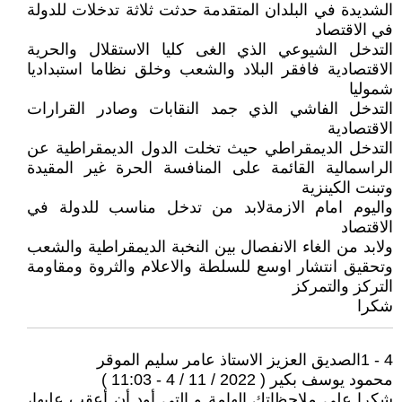
الشديدة في البلدان المتقدمة حدثت ثلاثة تدخلات للدولة
في الاقتصاد
التدخل الشيوعي الذي الغى كليا الاستقلال والحرية
الاقتصادية فافقر البلاد والشعب وخلق نظاما استبداديا
شموليا
التدخل الفاشي الذي جمد النقابات وصادر القرارات
الاقتصادية
التدخل الديمقراطي حيث تخلت الدول الديمقراطية عن
الراسمالية القائمة على المنافسة الحرة غير المقيدة
وتبنت الكينزية
واليوم امام الازمةلابد من تدخل مناسب للدولة في
الاقتصاد
ولابد من الغاء الانفصال بين النخبة الديمقراطية والشعب
وتحقيق انتشار اوسع للسلطة والاعلام والثروة ومقاومة
التركز والتمركز
شكرا
4 - 1الصديق ‏العزيز الاستاذ عامر سليم الموقر
محمود يوسف بكير ( 2022 / 11 / 4 - 11:03 )
شكرا على ملاحظاتك الهامة و التي أود أن أعقب عليها،