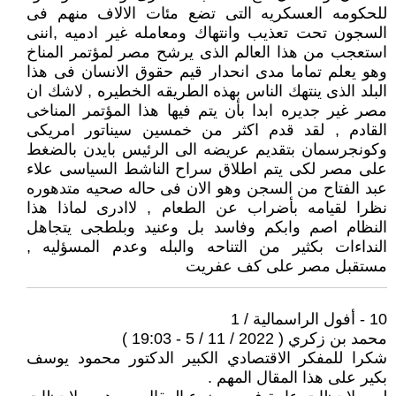
للحكومه العسكريه التى تضع مئات الالاف منهم فى
السجون تحت تعذيب وانتهاك ومعامله غير ادميه ,اننى
استعجب من هذا العالم الذى يرشح مصر لمؤتمر المناخ
وهو يعلم تماما مدى انحدار قيم حقوق الانسان فى هذا
البلد الذى ينتهك الناس بهذه الطريقه الخطيره , لاشك ان
مصر غير جديره ابدا بأن يتم فيها هذا المؤتمر المناخى
القادم , لقد قدم اكثر من خمسين سيناتور امريكى
وكونجرسمان بتقديم عريضه الى الرئيس بايدن بالضغط
على مصر لكى يتم اطلاق سراح الناشط السياسى علاء
عبد الفتاح من السجن وهو الان فى حاله صحيه متدهوره
نظرا لقيامه بأضراب عن الطعام , لاادرى لماذا هذا
النظام اصم وابكم وفاسد بل وعنيد وبلطجى يتجاهل
النداءات بكثير من التناحه والبله وعدم المسؤليه ,
مستقبل مصر على كف عفريت
10 - أفول الراسمالية / 1
محمد بن زكري ( 2022 / 11 / 5 - 19:03 )
شكرا للمفكر الاقتصادي الكبير الدكتور محمود يوسف
بكير على هذا المقال المهم .