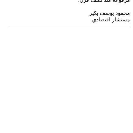
مرفوعة منذ نصف قرن.
‏‏‏محمود يوسف بكير
مستشار اقتصادي