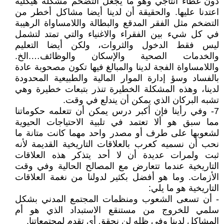
دون غطاء انتاجي وهو ما يجعل التضخم مشكلة هيكلية
اعتدنا عليها. والحقيقة أن لدينا أيضا مشاكل أخطر من
التضخم مثل الفقر المدقع والبطالة واللامساواة الرهيبة
في كل شيء بين الفقراء والاغنياء والتي تمتد لتشمل
ليس فقط الدخول والثروات، ولكن أيضا التعليم
والخدمات الصحية والإسكان والوظائف….الخ.
واللامساواة الفجة لدينا والمبالغ فيها تكون مصحوبة عادة
بالفساد وسؤ إدارة الموار المالية والطبيعية المحدودة
لدينا، وهذه المشكلة الخطيرة تنذر بتبعات خطيرة وهي
تشبه البركان الذي يمكن أن يندلع في وقت.
7- وفي رأينا فإن أكبر درس يمكن أن تتعلمه حكوماتنا
مما سبق هو ألا تعتمد في تلبية الاحتياجات الحيوية
لشعوبها على طرف أو مصدر واحد مهما كانت متانة ما
نحب أن نسميه كعرب بالعلاقات التاريخية القديمة لأنه
ثبت ولمرات عديدة أن لا أحد يتذكر هذه العلاقات
التاريخية عندما تتعارض مع المصالح الحالية وفي وقت
الأزمات. وما هو أفضل بكثير لدولنا من نغمة العلاقات
التاريخية هو ما يلي:
- أن تسعى الشعوب ومنظمات المجتمع المدني بشكل
سلمي للخروج من مستنقع الاستبداد الذي هو أم
المشاكل لدينا وفي ظله لن نحقق أي تقدم لمجتمعاتنا.