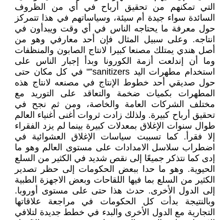
التي تمكنهم من تحقيق أرباح في أي من الظروف
السائدة سواء جيدة أم سيئة، وسياساتهم في هذا تتمركز
حول معرفة ما يحتاجه الناس في أي وقت ويبدأون في
انتاجه. وعلى سبيل المثال فإن أحد معارفي وهو من
أصل هندي يمتلك مصنعا كبيرا لانتاج الصابون والمنظفات
وما أن إندلعت أزمة الكورونا وبدأ إجبار الناس على
استخدام مطهرات اليد sanitizers”" في كل مكان حتى
حول صديقي أحد خطوط الإنتاج في مصنعه لانتاج هذه
المطهرات بكميات ضخمة والتعاقد على التوريد مع
مختلف الشركات العامة والخاصة، ومن ثم نجح في
تحقيق أرباح كبيرة. ولذلك زادت ثروات أغنى أغنياء العالم
طوال سنوات الإغلاق بمعدلات كبيرة بينما لم يزد الفقراء
إلا فقرأ. كما تسببت سياسات الإغلاق العشوائية في
اضطراب سلاسل الامدادات على مستوى العالم وهو ما
إدى كما نتذكر جميعًا إلى نقص شديد في الكثير من السلع
الحيوية. وهو ما حدا ببعض الحكومات إلى حظر تصدير
الكثير من السلع بما فيها اللقاحات وبعض الاجهزة الطبية
إلى الدول الأخرى. حدث هذا حتى على مستوى أوروبا.
وبالنتيجة بدأت كل الحكومات في مراجعة علاقاتها
التجارية مع الدول الأخرى والبدء في خطط جديدة لتلافي