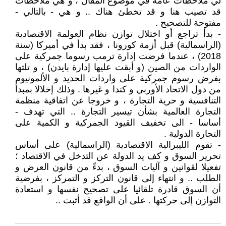
لي ملاحظات عامة في موضوع المقال ، و هي ملاحظات
قد تصيب هنا و قد تخطئ هناك .. و هي - بالتالي -
مفتوحة للتصحيح .
- بدأ تراجع أو اختلال توازن نظام العولمة الاقتصادية
(الراسمالية) قبل أزمة كورونا ، فقد بدأ في أميركا (سنة
2018) ، عندما فرضت إدارة ترمب رسوما جمركية على
الواردات من الصين (و أبقت عليها إدارة بايدن) ، و تلتها
بفرض رسوم جمركية على واردات الحديد و الألمونيوم
من دول الاتحاد الأوربي و كندا و غيرها . وذلك إخلالا بمبدأ
التنافسية و حرية التجارة ، و خروجا عن اتفاقية منظمة
التجارة العالمية بشأن تيسير التجارة .. التي تهدف -
أساسا - الى تخفيف القيود الجمركية و الكمية على
التجارة الدولية .
- تقوم الليبرالية الاقتصادية (الراسمالية) على أساس
تحرير السوق و كف يد الدولة عن التدخل في الاقتصاد ؛
تفعيلا لقوانين و آليات السوق ، بدءً من قانون العرض و
الطلب .. و انتهاء إلى قانون التركز و التمركز ، بفرضية
أن السوق قادرة تلقائيا على تصحيح نفسها و استعادة
التوازن إلى حركتها . على أن الواقع قد أثبت ..