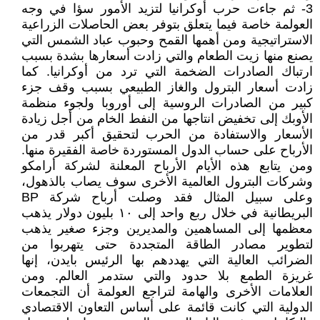
3- ثم جاءت حرب أوكرانيا لتزيد الأمور سؤا في وجه
العولمة خاصة فيما يتعلق بتوفر بعض الحاصلات الزراعية
الاستراتيجية ومن أهمها القمح وحبوب عباد الشمس التي
يصنع منها زيت الطعام والتي زادت أسعارها بشدة بسبب
ارتباك الصادرات الضخمة التي ترد من أوكرانيا. كما
زادت أسعار البترول والغاز الطبيعي بسبب وقف جزء
كبير من الصادرات الروسية إلى أوروبا ولجوء منظمة
الأوبك إلى تخفيض انتاجها من النفط الخام من أجل زيادة
الأسعار والاستفادة من الحرب لتحقيق أكبر قدر من
الأرباح على حساب الدول المستوردة خاصة الفقيرة منها.
ومن يتابع هذه الأيام الأرباح المعلنة لشركة أرامكو
وشركات البترول العالمية الأخرى سوف يصاب بالذهول،
وعلى سبيل المثال فقد وصلت أرباح شركة BP
البريطانية في خلال ربع واحد إلى ١٠ بليون دولار يذهب
معظمها إلى المساهمين والمديرين وجزء صغير يذهب
لتطوير مصادر الطاقة المتجددة حتى يتهربوا من
الضرائب العالية التي يهددهم بها الرئيس بايدن، إنها
غريزة الطمع بلا حدود والتي ستدمر العالم. ومن
العلامات الأخرى والهامة لتراجع العولمة أن التجمعات
الدولية التي كانت قائمة على أساس التعاون الاقتصادي