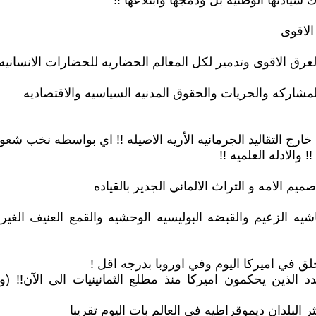
ادتها الوطنيه بل ودمجها وابتلاعها !!
الاقوى
عرق الاقوى وتدمير لكل المعالم الحضاريه للحضارات الانسانيه
لمشاركه والحريات والحقوق المدنيه السياسيه والاقتصاديه
ارج التقاليد الجرمانيه الأريه الاصيله !! اي بواسطه نخب شعوب 
 والادله العلميه !!
يم الامه و التراث الالماني الجدير بالقياده
اشيه الزعيم والقبضه البوليسيه الوحشيه والقمع العنيف الغي
لق في اميركا اليوم وفي اوروبا بدرجه اقل !
لذين يحكمون اميركا منذ مطلع الثمانينيات الى الآن!! (وقد
 البلدان ديموقراطيه في العالم بات اليوم تقريبا