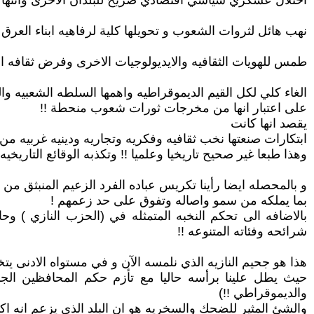
احتلال عسكري سياسي اقتصادي صريح للبلدان الاخرى وانتهاك سي
نهب هائل لثروات الشعوب و تحويلها كلية لرفاهيه ابناء العرق 
طمس للهويات الثقافيه والايديولوجيات الاخرى وفرض ثقافه ال
الغاء كلي لكل القيم الديموقراطيه واهمها السلطه الشعبيه وا
على اعتبار انها من مخرجات ثورات شعوب منحطة !!
يقصد انها كانت
ابتكارات صنعتها نخب ثقافيه وفكريه وتجاريه ودينيه غربيه من خ
وهذا طبعا غير صحيح تاريخيا وعلميا !! وتكذبه الوقائع التاريخيه !!
و بالمحصله ايضا رأينا تكريس عباده الفرد الزعيم المنبثق من صم
بما يملكه من سمو واصاله وتفوق على حد زعمهم !
بالاضافه الى تحكم النخبه المتمثله في (الحزب النازي ) وح
شرائحه وفئاته المتنوعه !!
هذا هو جحيم النازيه الذي نلمسه الآن و في مستواه الادنى يتخ
حيث يطل علينا برأسه حاليا مع تأزم حكم المحافظين الجدد ا
والديموقراطي !!)
والشئ المثير للضحك والسخريه هو ان البلد الذي يزعم انه اكثر