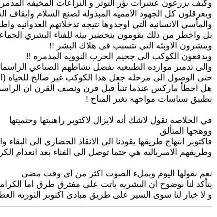
وكيف يزرعون عشرات بؤر التوتر و النزاعات المخيفه المدمره
ويعرقلون كل الجهود الامميه المبذوله لصنع السلام وايقاف الح
والمأسي الانسانيه التي اوجدوها نتيجه تدخلاتهم العدوانيه وا
بل واخطر من ذلك يقومون بتحضير بيئه للفناء البشري الجماع
وينشرون الاوبئه التي تتسبب في هلاك البشر !!
ويدفعون الكوكب الى جحيم الحرب النوويه المدمره !!
والى تدمير موارده الطبيعيه بفضل نشاطهم الصناعي الراسمال
حتى الوصول الى مرحله جعل هذا الكوكب غير صالح للحياه (ان
هل اخطأ ماركس عندما تنبأ قبل قرن ونصف القرن ان الراسمال
تطبيق سياسات مواجهه تغير المناخ !
في الخلاصه نقول لاشك أنه لايزال لاكتوبر راهنيتها وحتميتها
ووهجها المتألق
فاكتوبر انتهاج طريقها يقودنا الى الانقاذ الحضاري الى البقاء و
وطريقهم الامبرياليه هي حتما توصل الى الفناء بعد انعدام الكرا
نعم نقولها اليوم وبملء الصوت اكثر من اي وقت مضى
يتأكد لنا بوضوح ان البشريه باتت على مفترق طرق اما الكرامه 
و لا خيار لنا سوى السير على طريق مبادئ اكتوبر الثوريه العظ