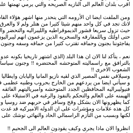
اقرب بلدان العالم الى النازيه الصريحه والتي يرمي تهمتها عل
ومن الملفت ايضا ان الأرومه التي ينحدر منها اشهر هؤلاء القا
لانك تجد في كل واحد منهم شيئا كثيرا من هتلر ولم لا والعرق وا
حيث تزول سريعا قشور الديموقراطيه والليبراليه والتحضر وا
حتى اولئك وياللمفارقه والسخريه الذين يزعمون انهم ليبراليون
يفاجئوننا بجنون وحماقه تقترب كثيرا من حماقه وسفه وجنون ه
نعم ، يتأكد لنا الان ان هذا البلد (الذي اشتهر تاريخيا بكونه 
بالترافق مع راسماليته المتوحشه المحتضره !! وجنون سياساته
الشعوب الاخرى !!
وسيلاقي نفس المصير الذي لقيه نازيو المانيا واليابان وايطالي
و سيأتي ايضا من يردعهم من الخارج بحروب وطنيه عظمى في ح
فنيوليبراليه المحافظين الجدد المتوحشه وامبرياليتهم الفا
الهيمنه على العالم والتحكم بالنفوذ والرغبه في الاستيلاء عل
كما يظهرونها الان بشكل وقح وسافر في حربهم ضد روسيا وحل
كل هذه علامات ومؤشرات على ان الدوله الاميركيه قد غدت ال
لكنها وبسبب من التأزم الراسمالي الحاد والنهائي توشك على الط
انظروا الان ماذا يجري وكيف يقودون العالم الى الجحيم !!