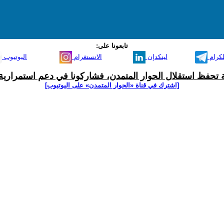
تابعونا على:
لكرام
لينكدإن
الانستغرام
اليوتيوب
ية تحفظ استقلال الحوار المتمدن، فشاركونا في دعم استمرارية 
[اشترك في قناة ‫«الحوار المتمدن» على اليوتيوب]