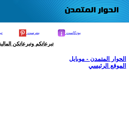
بودكاست
بنترست
تي
تبرعاتكم وتبرعاتكن المال
الحوار المتمدن - موبايل
الموقع الرئيسي