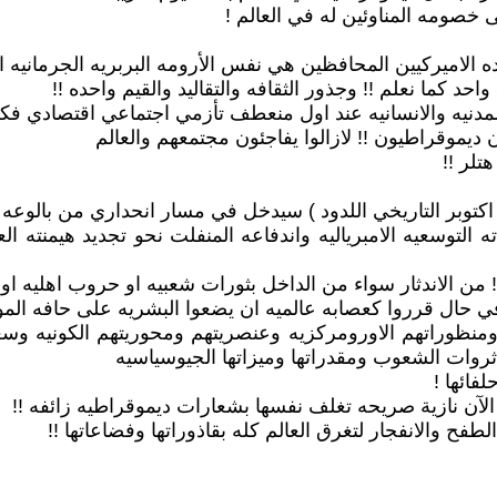
ى خصومه المناوئين له في العالم !
ده الاميركيين المحافظين هي نفس الأرومه البربريه الجرمانيه 
حد كما نعلم !! وجذور الثقافه والتقاليد والقيم واحده !!
لمدنيه والانسانيه عند اول منعطف تأزمي اجتماعي اقتصادي فكر
 ديموقراطيون !! لازالوا يفاجئون مجتمعهم والعالم
تلر !!
عدو اكتوبر التاريخي اللدود ) سيدخل في مسار انحداري من بالوعه 
 التوسعيه الامبرياليه واندفاعه المنفلت نحو تجديد هيمنته ا
ا ! من الاندثار سواء من الداخل بثورات شعبيه او حروب اهليه او 
ال قرروا كعصابه عالميه ان يضعوا البشريه على حافه الموت 
ئقه ومنظوراتهم الاورومركزيه وعنصريتهم ومحوريتهم الكونيه 
ى ثروات الشعوب ومقدراتها وميزاتها الجيوسياسيه
فائها !
آن نازية صريحه تغلف نفسها بشعارات ديموقراطيه زائفه !!
فح والانفجار لتغرق العالم كله بقاذوراتها وفضاعاتها !!