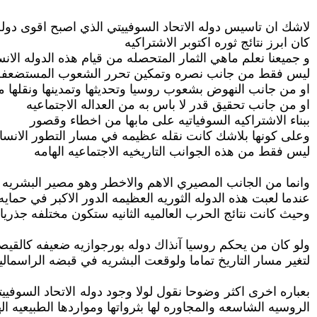
لاشك ان تاسيس دوله الاتحاد السوفييتي الذي اصبح اقوى دوله في
كان ابرز نتائج ثوره اكتوبر الاشتراكيه
و جميعنا نعلم ماهي الثمار المتحصله من قيام هذه الدوله الانس
ليس فقط من جانب نصره وتمكين تحرر الشعوب المستضعفه 
او من جانب النهوض بشعوب روسيا وتحديثها وتمدينها ونقلها
او من جانب تحقيق قدر لا باس به من العداله الاجتماعيه
ببناء الاشتراكيه السوفياتيه على مابها من اخطاء وقصور
وعلى كونها بلاشك كانت نقله عظيمه في مسار التطور الانسا
ليس فقط من هذه الجوانب التاريخيه الاجتماعيه الهامه
وانما من الجانب المصيري الاهم والاخطر وهو مصير البشريه وحما
عندما لعبت هذه الدوله الثوريه العظيمه الدور الاكبر في حمايه ال
وحيث كانت نتائج الحرب العالميه الثانيه ستكون مختلفه جذريا
ولو كان من يحكم روسيا آنذاك دوله بورجوازيه ضعيفه كالقيصري
لتغير مسار التاريخ تماما ولوقعت البشريه في قبضه الراسماليه 
بعباره اخرى اكثر وضوحا نقول لولا وجود دوله الاتحاد السوفيي
الروسيه الشاسعه والمجاوره لها بثرواتها ومواردها الطبيعيه ال