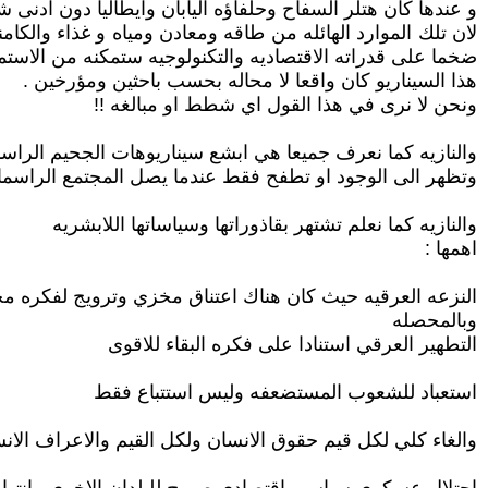
و عندها كان هتلر السفاح وحلفاؤه اليابان وايطاليا دون ادنى 
لان تلك الموارد الهائله من طاقه ومعادن ومياه و غذاء والكام
ضخما على قدراته الاقتصاديه والتكنولوجيه ستمكنه من الاس
هذا السيناريو كان واقعا لا محاله بحسب باحثين ومؤرخين .
ونحن لا نرى في هذا القول اي شطط او مبالغه !!
والنازيه كما نعرف جميعا هي ابشع سيناريوهات الجحيم الراسمالي
وتظهر الى الوجود او تطفح فقط عندما يصل المجتمع الراسمال
والنازيه كما نعلم تشتهر بقاذوراتها وسياساتها اللابشريه
اهمها :
النزعه العرقيه حيث كان هناك اعتناق مخزي وترويج لفكره مجن
وبالمحصله
التطهير العرقي استنادا على فكره البقاء للاقوى
استعباد للشعوب المستضعفه وليس استتباع فقط
والغاء كلي لكل قيم حقوق الانسان ولكل القيم والاعراف الانسان