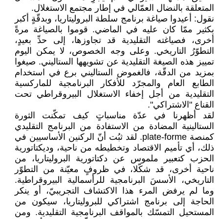
المتعلقة بالنضال العمّالي في إطار مجتمع الاستغلال.‏
نقول: أعيدوا صياغة برنامج سلطة البروليتاريا، وبدقّةٍ أكبر
بكثير ممّا كان عليه في الماضي. قوموا ‏بالصياغة مرةً
أخرى، فصياغته التقليدية قد تجاوزها، إلى حدِّ بعيدٍ،
التطوّرُ التاريخي. وعلى وجه ‏الخصوص، لا يمكن اليوم
تمييز هذه الصيغة التقليدية عن تشويهها الستاليني. صيغوا
بمزيد من الدقّة، ‏فالغموض الستاليني برع في استخدام
الطابع العام والمجرّد للأفكار البرنامجية للماركسية
التقليدية من أجل ‏إخفاء الاستغلال البيروقراطي تحت
القناع "الاشتراكي".‏
لقد أظهرنا في عدّة مناسباتٍ كيف تمكّنت الثورة
الستالينية المضادة من الاستفادة من البرنامج التقليدي
‏كمنصة ‏plate-forme‏. لقد ثبُت أنّ الركنين الأساسيين في
ذلك، أي تأميم الاقتصاد وتخطيطه من ‏ناحية، وديكتاتورية
الحزب كتعبير ملموس عن دكتاتورية البروليتاريا، من
ناحية أخرى، قد شكّلا، في ‏ظروفٍ معيّنة من التطوّر
التاريخي، الأسسَ البرنامجية للرأسمالية البيروقراطية.
وما لم يرفض المرء هذا ‏الاكتشاف التجريبيّ، أو ينكر
الحاجة إلى برنامج اشتراكي للبروليتاريا، سيكون من
المستحيل التمسّك ‏بالمواقف البرنامجية التقليدية. ومن