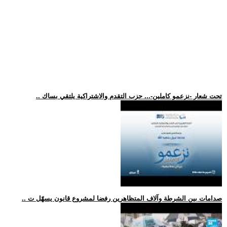
.. تحت شعار -نزعمو كاملين-... حزب التقدم والاشتراكية يلتقي بساك
.. صدامات بين الشرطة وآلاف المتظاهرين رفضا لمشروع قانون يسهّل ت