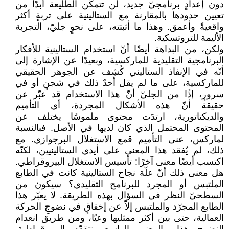
دون إعدادٍ برنامجيّ جديد، لن تتمكّن الطليعة أبدًا من
تعيين حدودها ‏بالمقارنة مع الستالينية على تربةٍ أكثر
واقعيةً وأعمق. وهذا ما أثبتته، على نحوٍ جليّ، التجربة
الأليمة ‏للتروتسكية.‏
ولكن، من البداهة أيضًا أنّ استخدام الستالينية للأفكار
البرنامجية التقليدية للماركسية، وبعيدًا عن الإشارة ‏إلى
أنّه في الإنفاذ الستاليني كُشِف عن الجوهر الحقيقي
للماركسية، على ما لم يقل أحدٌ ذلك في شجنٍ أو ‏في
سرورٍ، إذًا من الجليّ أنّ هذا الاستخدام قد عبّر عن
حقيقة أنّ هذه الأشكال المجردة، أي التأميم
‏والديكتاتورية، ارتدَت محتوى ملموسًا يختلف عن
المحتوى المحتمل الذي كان لديها في الأصل. فبالنسبة
‏لماركس، عنى التأميم قمع الاستغلال البرجوازي. مع
ذلك، لم يُفقد هذا المعنى على أيدي الستالينيين، لكنّه
‏اكتسب أيضًا معنى آخرًا: تأسيس الاستغلال البيروقراطي.
هل معنى ذلك أنّ علّة نجاح الستالينية كانت ‏في الطابع
الملتبس أو المجرد للبرنامج التقليدي؟ سيكون من
السطحيّ النظر في السؤال بهذه الطريقة. لا ‏يعبّر هذا
الطابع المجرّد والملتبس إلاّ عن إخفاقٍ في نضوجِ الحركة
العمالية، حتى بين أكثر ممثليها وعيًا، ‏ومن طريق انعدام