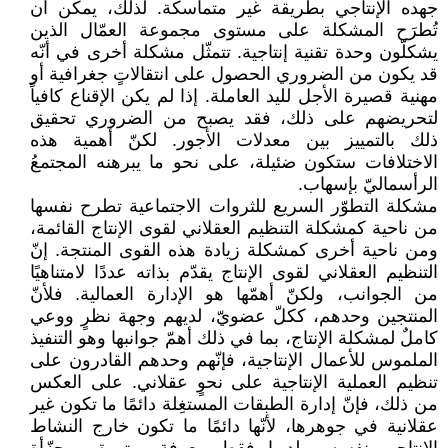
جهده الإنتاجي بطريقة غير متماسكة. ‏لذلك، يمكن أن
تُطرَح المشكلة على مستوى مجموعة العمّال الذين
يشكلّون وحدة تقنية إنتاجية. تتمثّل ‏مشكلة أخرى في أنّه
قد يكون من الضروري الحصول على انتقالاتٍ جغرافية أو
مهنية قصيرة الأجل لليد ‏العاملة. إذا لم يكن الإقناع كافياً
لتحريضهم على ذلك، فقد يصبح من الضروري تحقيق
ذلك بالتمييز بين ‏معدلات الأجور. لكنّ أهمية هذه
الاختلافات ستكون ضئيلة، على نحو ما يبرهنه المجتمعُ
الرأسماليّ ‏بإسهاب‎.‎
مشكلة التطوّر السريع للثروات الاجتماعية تطرح نفسها
من ناحية كمشكلة التنظيم العقلاني لقوى الإنتاج ‏القائمة،
ومن ناحية أخرى كمشكلة زيادة هذه القوى المنتجة. إنّ
التنظيم العقلاني لقوى الإنتاج يقدّم بذاته ‏عددًا لامتناهيًا
من الجوانب، ولكنّ أهمّها هو الإدارة العمالية. فلأنّ
المنتجين وحدهم، ككلّ عضويّ، لديهم ‏وجهة نظرٍ ووعي
كاملٌ لمشكلة الإنتاج، بما في ذلك أهمّ جوانبها وهو التنفيذ
الملموس للأعمال الإنتاجية، ‏فإنّهم وحدهم القادرون على
تنظيم العملية الإنتاجية على نحوٍ عقلاني. على العكس
من ذلك، فإنّ إدارة ‏الطبقات المستغِلة دائمًا ما تكون غير
عقلانية في جوهرها، لأنّها دائمًا ما تكون خارج النشاط