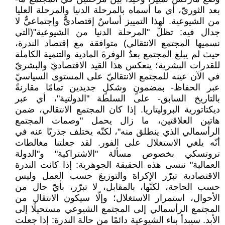
بعد الثوريّ، أي ما أسماه بالمرحلة الدنيا والمرحلة ‏العليا
من الشيوعية. لهذا التمييز أساسٌ إقتصاديٌّ وإجتماعيٌّ لا
جدال فيه: تظلّ "المرحلة الدنيا من ‏الشيوعية"(التي
نسميها المجتمع الانتقالي) متوافقة مع إقتصاد الندرة،
حيث لم يبلغ المجتمع بعدُ الوفرةَ ‏المادية والتنمية الكاملة
للقدرات البشرية؛ ينعكس هذا القيد الاقتصاديّ والبشريّ
في الآن عينه للمجتمع ‏الانتقاليّ على المستوى السياسيّ
عبر الحفاظ- بمضمونٍ وشكلٍ جديدين تمامًا مقارنةً
بالتاريخ السابق- ‏على السلطة "الدولتية"، أي عبر
ديكتاتورية البروليتاريا. إذا كان المجتمع الانتقالي، ضمن
هاتين ‏العلاقتين، ما زال يحمل "وصمات المجتمع
الرأسمالي الذي ينطلق منه"، لكنّه يختلف جذريًا عنه في
أنّه ‏يلغي الاستغلال على الفور. لقد جعلتنا مغالطات
تروتسكي بخصوص مسألة "الاشتراكية" و"الدولة
‏العمالية" ننسى هذه الحقيقة الجوهرية: إذا كانت الندرة
الاقتصادية تبرّر الإكراهَ والتوزيعَ حسب العمل وليس
‏حسب الحاجة، لكنّها، بالمقابل، لا تبرّر، بأيّ حال من
الأحوال، استمرار الاستغلال؛ وإلّا سيكون الانتقال ‏من
المجتمع الرأسمالي إلى المجتمع الشيوعي مستحيلًا إلى
الأبد. سيبدأ بناء الشيوعية دائمًا من حالة ‏الندرة: إذا جعلت