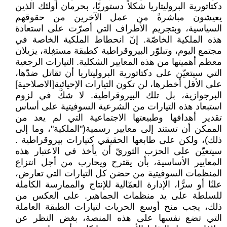
دكتاتورية البروليتاريا شكلاً دستوريًا، ‏بحرمان أولئك الذين
يعيشون مباشرةً من عمل الآخرين من حقوقهم
السياسية، وبتجريم الأطراف التي ‏أصرّت على استعادة
هذه الملكية الخاصّة. إنّ انحطاط الملكية الخاصة في
مجتمع اليوم، وتبلوّر ‏البيروقراطية كطبقة مستغِلة، يزيلان
معظم أهميتها من هذه المعايير الشكلية. التيارات الرجعية
التي ‏سيتعيّن على دكتاتورية البروليتاريا أن تقاتل ضدّها،
على الأقل أخطرها، لن تكون التيارات ‏الإحيائية[الاصلاحية]
البرجوازية، بل تلك البيروقراطية. لا شكّ في لزوم
استبعاد هذه التيارات من الشرعية ‏السوفيتية على أساس
تقدير أهدافها وطبيعتها الاجتماعية التي لم يعد من
الممكن أن تستند إلى معايير ‏رسمية("الملكية"، وما إلى
ذلك)، ولكن على طابعها الحقيقي كتيارات بيروقراطية .
سيتعيّن على الحزب ‏الثوريّ أن يأخذ في الاعتبار هذه
المعايير الأساسية، بأن يقترح ويحارب من أجل انتزاع
المنظمات ‏السوفيتية من حضن كل التيارات التي تعارض،
علنًا أو سرًّا، الإدارة العمّالية للإنتاج والممارسة الكاملة
‏للسلطة على يد منظمات الجماهير. على العكس من
ذلك، يجب منح أوسع الحريات لتيارات الطبقة ‏العاملة
التي تضع نفسها على هذه المنصة، بغض النظر عن