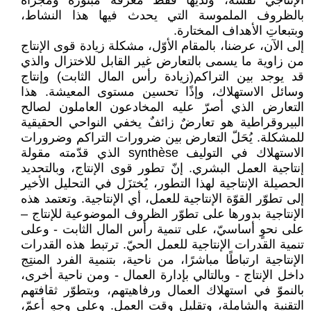
الإنتاجي ‏نفسه، ولديها فقط معرفة مبتورة ومجزّأة
بالظروف الملموسة التي يحدث فيها هذا النشاط،
وبتبعاتِ الأهداف ‏المختارة‎.‎
إلى الآن، عرضنا، بالمقام الأوّل، مشكلة زيادة قوى الإنتاج
من زاوية ما يسمى بالتعارض غير القابل ‏للاختزال والذي
قد يوجد بين التراكم(زيادة رأس المال الثابت) وإنتاج
وسائل الاستهلاك، وإذًا تحسين مستوى ‏المعيشة. هذا
التعارض الذي أصرّ عليه المخادعون العاملون لصالح
البيروقراطية هو تعارضٌ زائفٌ يخفي ‏النواحي الحقيقية
للمشكلة. يُحَلّ التعارض بين ضرورات التراكم وضرورات
الاستهلاك في التوليف ‏synthèse‏ الذي قدّمته مقولة
إنتاجية العمل البشري. إنّ تطور قوى الإنتاج، وبالتحديد
الحصيلة الإنتاجية ‏لهذا التطور، يُختزَل في التحليل الأخير
إلى تطوّر القوّة الإنتاجية للعمل، أي الإنتاجية. وتعتمد هذه
‏الإنتاجية بدورها على تطوّر الظروف الموضوعية للإنتاج –
على نحوٍ أساسيّ، على تنمية رأس المال ‏الثابت - وعلى
تنمية القدرات الإنتاجية للعمل الحيّ. ترتبط هذه القدرات
الإنتاجية ارتباطًا مباشرًا، من ‏ناحية، بتنمية الفرد المنتِج
داخل الإنتاج - وبالتالي بإدارة العمال - ومن ناحية أخرى،
بالنموّ في استهلاك ‏العمال ورفاهيتهم، وبتطوّر ثقافتهم
التقنية والشاملة، وتقليل وقت العمل. وعلى وجهٍ أعمّ،