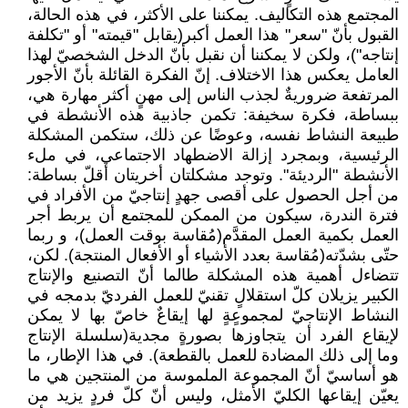
المجتمع هذه التكاليف. يمكننا على الأكثر، ‏في هذه الحالة،
القبول بأنّ "سعر" هذا العمل أكبر(يقابل "قيمته" أو "تكلفة
إنتاجه")، ولكن لا يمكننا أن ‏نقبل بأنّ الدخل الشخصيّ لهذا
العامل يعكس هذا الاختلاف. إنّ الفكرة القائلة بأنّ الأجور
المرتفعة ‏ضروريةٌ لجذب الناس إلى مهنٍ أكثر مهارة هي،
ببساطة، فكرة سخيفة: تكمن جاذبية هذه الأنشطة في
‏طبيعة النشاط نفسه، وعوضًا عن ذلك، ستكمن المشكلة
الرئيسية، وبمجرد إزالة الاضطهاد الاجتماعي، في ‏ملء
الأنشطة "الرديئة". وتوجد مشكلتان أخريتان أقلّ بساطة:
من أجل الحصول على أقصى جهدٍ إنتاجيّ ‏من الأفراد في
فترة الندرة، سيكون من الممكن للمجتمع أن يربط أجر
العمل بكمية العمل المقدَّم(مُقاسة ‏بوقت العمل)، و ربما
حتّى بشدّته(مُقاسة بعدد الأشياء أو الأفعال المنتجة). لكن،
تتضاءل أهمية هذه ‏المشكلة طالما أنّ التصنيع والإنتاج
الكبير يزيلان كلّ استقلالٍ تقنيّ للعمل الفرديّ بدمجه في
النشاط ‏الإنتاجيّ لمجموعٍةٍ لها إيقاعٌ خاصّ بها لا يمكن
لإيقاع الفرد أن يتجاوزها بصورةٍ مجدية(سلسلة الإنتاج
وما ‏إلى ذلك المضادة للعمل بالقطعة). في هذا الإطار، ما
هو أساسيّ أنّ المجموعة الملموسة من المنتجين ‏هي ما
يعيّن إيقاعها الكليّ الأمثل، وليس أنّ كلّ فردٍ يزيد من