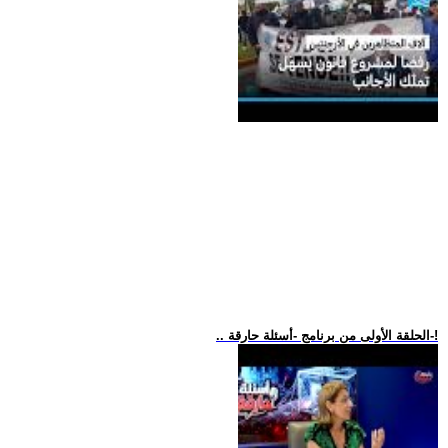
.. الحلقة الأولى من برنامج -أسئلة حارقة-!