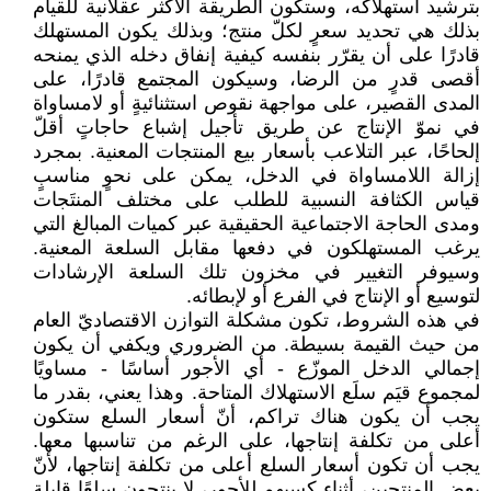
بترشيد استهلاكه، وستكون الطريقة الأكثر عقلانية ‏للقيام
بذلك هي تحديد سعرٍ لكلّ منتج؛ وبذلك يكون المستهلك
قادرًا على أن يقرّر بنفسه كيفية إنفاق دخله ‏الذي يمنحه
أقصى قدرٍ من الرضا، وسيكون المجتمع قادرًا، على
المدى القصير، على مواجهة نقوص ‏استثنائيةٍ أو لامساواة
في نموّ الإنتاج عن طريق تأجيل إشباع حاجاتٍ أقلّ
إلحاحًا، عبر التلاعب بأسعار ‏بيع المنتجات المعنية. بمجرد
إزالة اللامساواة في الدخل، يمكن على نحوٍ مناسبٍ
قياس الكثافة النسبية ‏للطلب على مختلف المنتَجات
ومدى الحاجة الاجتماعية الحقيقية عبر كميات المبالغ التي
يرغب ‏المستهلكون في دفعها مقابل السلعة المعنية.
وسيوفر التغيير في مخزون تلك السلعة الإرشادات
لتوسيع ‏أو الإنتاج في الفرع أو لإبطائه‎.‎
في هذه الشروط، تكون مشكلة التوازن الاقتصاديّ العام
من حيث القيمة بسيطة. من الضروري ويكفي أن ‏يكون
إجمالي الدخل الموزّع - أي الأجور أساسًا - مساويًا
لمجموع قيَم سلَع الاستهلاك المتاحة. وهذا ‏يعني، بقدر ما
يجب أن يكون هناك تراكم، أنّ أسعار السلع ستكون
أعلى من تكلفة إنتاجها، على الرغم ‏من تناسبها معها.
يجب أن تكون أسعار السلع أعلى من تكلفة إنتاجها، لأنّ
بعض المنتجين، أثناء كسبهم ‏للأجور، لا ينتجون سلعًا قابلة