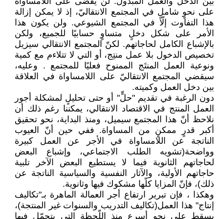
بين الدخل والعمل المبذول. لن يُقضى على اللامساواة
على نحوٍ شاملٍ في المجتمع الانتقاليّ، إذ ‏لا يمكن إزالة
هذا التفاوت إلّا في المجتمع الشيوعي. ولن يكون هذا
الأمر على شكل دخلٍ متساوٍ حسابيًا ‏للجميع، ولكن
بالإشباع الكامل لحاجاتهم. لكنّ المجتمع الانتقالي سيزيل
تخصيص الدخول بلا عمل ‏منتِج، أو التي لا تتلاءم مع كمية
ونوعية العمل المنتَج الممنوح فعليًا للمجتمع . وعليه،
سيقضي ‏المجتمع الانتقاليّ على اللامساواة في العلاقة
بين دخل العمل وكميته‎.‎
دون الرغبة في تقديم "حلٍّ" أو حتى تحليلٍ لمشكلة أجور
العمل المنتج في الاقتصاد الانتقالي، يمكننا رغم ‏ذلك أن
نلاحظ أنّ هذا المجتمع سيميل، ومنذ البداية، نحو تحقيق
أكبر قدرٍ ممكنٍ من المساواة. ففي حين ‏أنّ العيوب
الناتجة عن اللامساواة في الأجر عن العمل كبيرة
وواضحة(تشويه الطلب الاجتماعي، وإشباع ‏البعض
لحاجاتهم الثانوية فيما لا يستطيع البعض الآخر تلبية
حاجاتهم الأولية، والآثار النفسية والسياسية ‏الناتجة عن
ذلك)، فإنّ المزايا كلّها مشكوك فيها وثانوية‎.‎
وهكذا ، فإن تبرير ارتفاع أجر العمالة الماهرة بـ"تكاليف
إنتاج" هذا العمل(تكاليف التدريب والسنوات غير ‏المنتجة)،
يسقط على نحوٍ أسرع منذ اللّحظة التي يتحمّل فيها