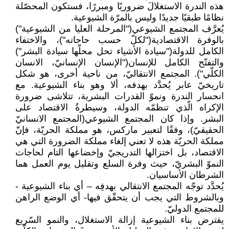
هذه الندرة الاستغلالَ ضروريًا ومبررًا، فستكون المحصّلة
نظامًا طبقيًا جديدًا وليس بالمرّة ‏الشيوعية.‏
يُعرَّف المجتمع الشيوعي("المرحلة العليا من الشيوعية")
بالوفرة الاقتصادية("لكلّ حسب حاجاته")، والاختفاء
‏الكامل للدولة("سيادة الأشياء تحل محلّها سيادة البشر")
والتفتّح الكامل للإنسان("الإنسان الإنسانيّ، ‏الانسان
الكلّي"). المجتمع الانتقاليّ، من ناحية أخرى، هو شكل
تاريخيّ عابر يُحدَّد بهدفه، ألا وهو بناء ‏الشيوعية. مع
انحسار الندرة ونموّ القدرات البشرية، تتلاشى ضرورة
الإكراه الّذي تنظمّه الدولة، وسيطرةُ ‏الاقتصاد على
البشر. وإذا كان المجتمع الشيوعي(المجتمع الانسانيّ
الحقيقيّ)، وفقًا لتعبير ماركس، هو ‏مملكة الحريّة، فإنّ
مملكة الحريّة هذه لا تعني إلغاء مملكة الضرورة التي هي
الاقتصاد، بل اختزالها ‏التدريجيّ وإخضاعها التام لحاجات
النموّ البشريّ، حيث وفرة السلع وتقليل يوم العمل هما
الشرطان ‏الأساسيان.‏
يُحدَّد توجّه المجتمع الانتقالي بهدفِه – أي بناء الشيوعية -
وبالشروط التي يجب أن يتحقّق فيها- أي ‏الوضع الراهن
للمجتمع الدوليّ.‏
يفترض بناء الشيوعية إزالة الاستغلال، والنمو السّريع