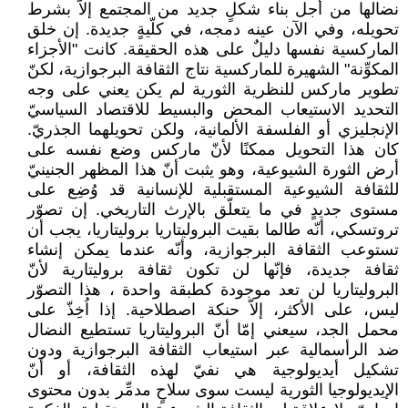
نضالها من أجل بناء شكلٍ جديد من المجتمع إلاّ ‏بشرط
تحويله، وفي الآن عينه دمجه، في كلّيةٍ جديدة. إن خلق
الماركسية نفسها دليلٌ على هذه الحقيقة. ‏كانت "الأجزاء
المكوِّنة" الشهيرة للماركسية نتاج الثقافة البرجوازية، لكنّ
تطوير ماركس للنظرية الثورية لم ‏يكن يعني على وجه
التحديد الاستيعاب المحض والبسيط للاقتصاد السياسيّ
الإنجليزي أو الفلسفة ‏الألمانية، ولكن تحويلهما الجذريّ.
كان هذا التحويل ممكنًا لأنّ ماركس وضع نفسه على
أرض الثورة ‏الشيوعية، وهو يثبت أنّ هذا المظهر الجنينيّ
للثقافة الشيوعية المستقبلية للإنسانية قد وُضِع على
مستوى ‏جديدٍ في ما يتعلّق بالإرث التاريخي. إن تصوّر
تروتسكي، أنّه طالما بقيت البروليتاريا بروليتاريا، يجب أن
‏تستوعب الثقافة البرجوازية، وأنّه عندما يمكن إنشاء
ثقافة جديدة، فإنّها لن تكون ثقافة بروليتارية لأنّ
‏البروليتاريا لن تعد موجودة كطبقة واحدة ، هذا التصوّر
ليس، على الأكثر، إلاّ حنكة اصطلاحية. إذا اُخِذّ ‏على
محمل الجد، سيعني إمّا أنّ البروليتاريا تستطيع النضال
ضد الرأسمالية عبر استيعاب الثقافة ‏البرجوازية ودون
تشكيل أيديولوجية هي نفيّ لهذه الثقافة، أو أنّ
الإيديولوجيا الثورية ليست سوى سلاحٍ ‏مدمِّر بدون محتوى