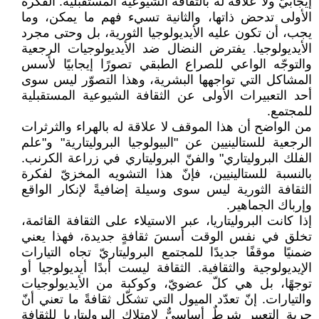
إيجابيّ ولا علاقة له بالثقافة الشيوعية المستقبلية. الفكرة
الأولى تدحض ذاتها، والثانية ‏تسيء فهم ما يمكن، وما
يجب، أن تكون عليه الأيديولوجيا الثورية، بل وحتى مجرد
الأيديولوجيا. يفترض ‏النضال ضد الأيديولوجيات الرجعية
والتوجّه الواعي للصراع الطبقي تصورًا إيجابيًا لأسس
المشاكل التي ‏تواجهها البشرية، وهذا التصوّر ليس سوى
أحد التعبيرات الأولى عن الثقافة الشيوعية المستقبلية
للمجتمع‎.‎
من الواضح أن هذا الموقف لا علاقة له بالهراء والثرثرات
الرجعية للستالينيين عن "البيولوجيا البروليتارية" ‏و"علم
الفلك البروليتاري" والفنّ البروليتاري في زراعة الكرنب.
بالنسبة للستالينيين، فإنّ هذا التشويه المخزيّ ‏لفكرة
الثقافة الثورية ليس سوى وسيلة إضافيةً لإنكار الواقع
وإرباك الجماهير‎.‎
إذا كانت البروليتاريا، عبر الاستيلاء على الثقافة القائمة،
تخلق في نفس الوقت أسسَ ثقافةٍ جديدة، فهذا ‏يعني
ضمنيًا موقفًا جديدًا للمجتمع البروليتاريّ تجاه التيارات
الإيديولوجية والثقافية. الثقافة ليست أبدًا ‏أيديولوجيا أو
توجهًا، بل هي كلّ عضويّ، وكوكبة من الأيديولوجيات
والتيارات. إنّ تعدّد الميول التي ‏تشكّل ثقافةً ما تعني أنّ
حرية التعبير شرطٌ أساسيٌّ لامتلاك البروليتاريا للثقافة