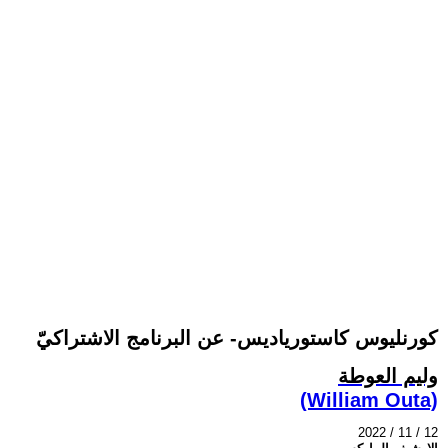
كورنليوس كاستورياديس- عن البرنامج الاشتراكيّ
وليم العوطة
(William Outa)
2022 / 11 / 12