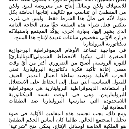
للاستهلاك ولكن وسائلَ إنتاج غير معروضة للبيع. ولكن
من المنطقيّ أن ‏تتناسب مع تكاليف إنتاجها الخاصّة بكل
منها، لأنّه في ظلّ هذا الشرط فقط، وليس في غيره،
يعكس فعل ‏شراء هذه السلعة حقًا مدى الحاجة الذاتية
الذي يشير إليها. بعبارة أخرى، يؤكّد المجتمع باستهلاكه
قرارَه ‏الأوّلي بتخصيص ساعات عديدة لإنتاج هذا المنتج‎.‎
ديكتاتورية البروليتاريا
في مواجهة تصاعد الأوهام الديموقراطية البرجوازية
الصغيرة التي سبّبها الانحطاط الشمولي[التوتاليتاريّ]
‏للثورة الروسية، أصبح من الضروري أكثر من أيّ وقت
مضى إعادة تأكيد فكرة دكتاتورية البروليتاريا. تعني
‏الحرب الأهلية وتوطيد سلطة العمال التدميرَ العنيف
للميول السياسية التي تميل إلى الحفاظ على ‏الاستغلال
أو استعادته. الديموقراطية البروليتارية هي ديموقراطية
للبروليتاريين، وهي في الوقت نفسه ‏الديكتاتورية
اللامحدودة التي تمارسها البروليتاريا ضد الطبقات
المعادية لها‎.‎
ومع ذلك، يجب تجسيد هذه المفاهيم الأوّلية في ضوء
تحليل المجتمع الحالي. طالما كان أساس الحكم ‏الطبقيّ
هو الملكية الخاصة لوسائل الإنتاج، يمكن منح "شرعية"