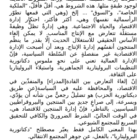
لوجود طبقةٍ مثلها. هذه الشروط هي، أقلّ فأقلّ، "الملكية
الخاصة"، و"السوق" ... إلخ (وهي التي ‏قمعها تطوّر
الرأسمالية نفسها) وهي، أكثر فأكثر، احتكار إدارة
الاقتصاد والحياة الاجتماعية. وهي إدارةٌ ‏تظلُّ وظيفةً
مستقلّة تتعارض مع الإنتاج المناسب. لا يمكن إلغاء
الأساس الحقيقي للاستغلال الحديث إلّا ‏بقدر ما ينظّم
المنتجون أنفسُهم إدارةَ الإنتاج. وبعد أن أصبحت الإدارة
الاقتصادية غير منفصلةٍ عن ‏السّلطة السياسية، فإنّ
الإدارة العمالية تعني على نحوٍ ملموسٍ دكتاتورية
التنظيمات البروليتارية ‏الجماهيرية، واستيلاء البروليتاريا
على الثقافة.‏
إنّ إلغاءَ التعارض بين القادة[المدراء] والمنفذّين في
الاقتصاد، والمحافظة عليه في السياسة(عن طريق
‏ديكتاتورية الحزب) هو تضليلٌ رجعيٌّ من شأنه أن يؤدّي،
وبسرعة، إلى صراعٍ جديدٍ بين المنتجين ‏والبيروقراطيين
السياسيين. بالتناظر، فإنّ إدارةَ المنتجين للاقتصاد هي،
في الوقت الحاليّ، الشرط الضروريّ ‏والكافي للتحقيق
السريع للمجتمع الشيوعي.‏
بهذا المعنى الكامل فقط يعبّر مصطلح "دكتاتورية
البروليتاريا"، بالفعل، عن جوهر المجتمع الانتقالي.‏