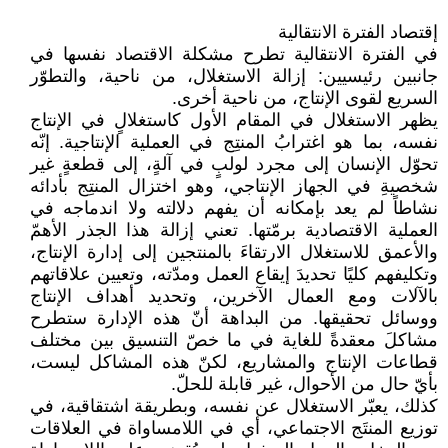
إقتصاد الفترة الانتقالية
في الفترة الانتقالية تطرح مشكلة الاقتصاد نفسها في
جانبين رئيسيين: إزالة الاستغلال، من ناحية، والتطوّر
‏السريع لقوى الإنتاج، من ناحية أخرى‎.‎
يظهر الاستغلال في المقام الأول كاستغلالٍ في الإنتاج
نفسه، بما هو اغترابُ المنتِج في العملية ‏الإنتاجية. إنّه
تحوّل الإنسان إلى مجرد لولبٍ في آلةٍ، إلى قطعةٍ غير
شخصيةِ في الجهاز الإنتاجي، وهو ‏اختزال المنتِج بأدائه
نشاطاً لم يعد بإمكانه أن يفهم دلالته ولا اندماجه في
العملية الاقتصادية برمّتها. تعني ‏إزالة هذا الجذر الأهمّ
والأعمق للاستغلال الارتقاءَ بالمنتجين إلى إدارة الإنتاج،
وتكليفهم كليًا تحديدَ إيقاع ‏العمل ومدّته، وتعيين علاقاتهم
بالآلات ومع العمال الآخرين، وتحديد أهداف الإنتاج
ووسائل تحقيقها. من ‏البداهة أنّ هذه الإدارة ستطرح
مشاكلَ معقدةً للغاية في ما خصّ التنسيق بين مختلف
قطاعات الإنتاج ‏والمشاريع، لكنّ هذه المشاكل ليست،
بأيّ حال من الأحوال، غير قابلة للحلّ‎.‎
كذلك، يعبّر الاستغلال عن نفسه، وبطريقة اشتقاقية، في
توزيع المنتَج الاجتماعي، أي في اللامساواة في ‏العلاقات