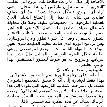
بالإضافة إلى ذلك، ما زالت صالحة تلك الروح التي تخلّلت
"التجريبية" المنسوبة إلى ماركس في هذا ‏المجال، بمعنى
أنّها، أي الروح، تشكّل تحذيرًا شديدًا ضدَّ أيّ جفافٍ
عقائدي من شأنه أن يميل إلى ‏إخضاع التحليل الحيّ
للعملية التاريخية إلى تخطيطاتٍ قبلية، وضدّ كلّ محاولة
لاستبدال صياغةِ طائفةٍ ‏ما بالعمل الإبداعيّ للجماهير
نفسها. لا توجد صياغة برنامجية صحيحة لا تأخذ بالاعتبار
التطوّر ‏الحقيقيّ، وقبل كلّ شيء تطوّر وعيَ البروليتاريا.
ليس برنامج الثورة الذي صاغه تنظيم الطليعة سوى ‏تعبيرٍ
متوقّعٍ عن المهام الناشئة عن الوضع الموضوعيّ ووعيِ
الطبقة خلال الفترة الثورية، وبالمقابل فإنّ ‏نشر هذا
البرنامج والترويج له هو شرطٌ للتطوّر المستقبلي لهذا
الوعيِ الطبقي.‏
الشيوعية والمجتمع الانتقاليّ
إذا أطلقنا على برنامج الثورة إسم "البرنامج الاشتراكي"،
فهذا فقط للإشارة إلى أنّه لا يتعلّق بالمجتمع ‏الشيوعيّ
نفسه، بل بالمرحلة الانتقالية التاريخية التي تقودنا إلى هذا
المجتمع. خلاف ذلك، لا يوجد ‏‏"مجتمع اشتراكي" بوصفه
نوعًا محددًا ومستقرًا من المجتمع، ويجب التشدّد بمحاربة
الارتباك السّائد عن ‏هذه الفكرة منذ خمسين عامًا.‏
وضع ماركس تمييزًا وحيدًا بين مرحلتين في المجتمع ما-