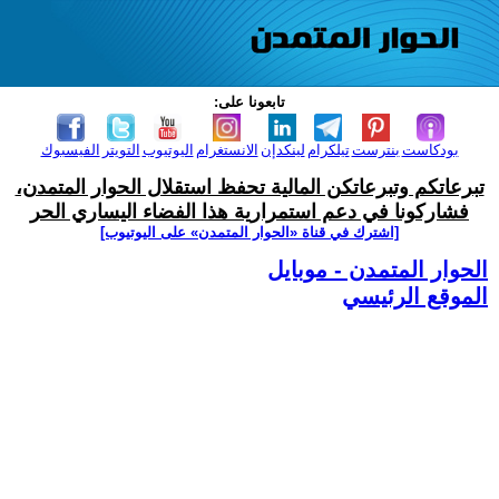
تابعونا على:
بودكاست
بنترست
تيلكرام
لينكدإن
الانستغرام
اليوتيوب
التويتر
الفيسبوك
تبرعاتكم وتبرعاتكن المالية تحفظ استقلال الحوار المتمدن،
فشاركونا في دعم استمرارية هذا الفضاء اليساري الحر
[اشترك في قناة ‫«الحوار المتمدن» على اليوتيوب]
الحوار المتمدن - موبايل
الموقع الرئيسي