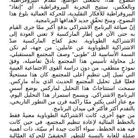
النضوج هذا، بالمعنى الواسع، تتقدّم البيروقراطية.
وبالعكس، ستتيح التجربة ‏البيروقراطية، أي "إنفاذ"
البيروقراطية للأفكار التقليدية، للحركة العمالية بلوغ هذا
النضوج، ومنحَ تحقّقٍ ‏جديد لأهدافها البرنامجية.‏
إنّ صياغة البرنامج الاشتراكي بدقةٍ أكبر ممّا جرى القيام
به حتى الآن في إطار الماركسية لا تعني العودة ‏إلى
الاشتراكية الطوباوية. نجمَ كفاح الماركسية ضدّ
الاشتراكية الطوباوية عن عاملين: من جهة، لم تكن
‏السمة الأساسية للـ "طوبى" وصفَ المجتمع المستقبلي،
بل محاولة تأسيسِ هذا المجتمع بأدقّ تفاصيله، ‏وفقَ
نموذجٍ منطقي، من دون دراسة القوى الاجتماعية العينية
التي تميل إلى تنظيمٍ أعلى للمجتمع. كان ‏هذا مستحيلًا
فعليًا قبل تحليل المجتمع الحديث الذي بدأه ماركس.
سمحت استنتاجاتُ هذا التحليل ‏لماركس بوضع أسسٍ
البرنامج الاشتراكي. ويسمح استمرار هذا التحليل اليوم،
مع عتادٍ أغنى بكثيرٍ ممّا ‏راكمه قرن من التطور التاريخي،
بالتقدم أكثر فأكثر في ميدان البرنامج.‏
من جهةٍ أخرى، كانت الاشتراكية الطوباوية معنيةً فقط
بالخطط المثالية لإعادة تنظيم المجتمع، في حين ‏كانت
فيه هذه الخطط، سواء أكانت جيدة أم سيّئة، ذات أهمية
ضئيلةٍ للغاية بالنسبة للتطور الحقيقيّ ‏للحركة العمّالية