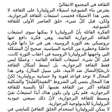
الثقافة في المجتمع الانتقاليّ
يفترض بناء الشيوعية استيلاء البروليتاريا على الثقافة. لا
يعني هذا الاستيلاء فحسب استيعابَ الثقافة ‏البرجوازية،
ولكن، قبل كلّ شيء، خلقَ العناصر الأولى للثقافة
الشيوعية‎.‎
الفكرة القائلة بأنّ البروليتاريا لا يمكنها سوى استيعاب
الثقافة البرجوازية القائمة، وهي فكرة دافع عنها
‏تروتسكي بعد الثورة الروسية، هي في حدّ ذاتها فكرة
خاطئةٌ وخطيرة من الناحية السياسية. صحيح أنّ ‏المشكلة
التي واجهتها البروليتاريا الروسية في أعقاب الثورة كانت،
قبل كلّ شيء، استيعاب الثقافة القائمة ‏‏- وعمليًا ليس
فقط الثقافة البرجوازية، بل أبسط أشكال الثقافة
تاريخيًا(النضال ضد الأمية، على سبيل ‏المثال)، وفي هذا
المجال لا توجد قواعد لغوية ولا حسابية بروليتارية؛ لكنّ
هذا المجال ينتمي إلى الشروط ‏‏"التقنية[الفنّية]" والشكلية
للثقافة أكثر من الثقافة نفسها. أمّا بالنسبة للثقافة
البرجوازية، فلم يكن ولن يكون ‏هناك أبدًا استيعابٌ نقيّ
وبسيط للثقافة البرجوازية، لأنّ ذلك سيعني عبودية
البروليتاريا للأيديولوجية ‏البرجوازية.‏
لا يمكن للبروليتاريا استخدام الخلقَ الثقافيّ للماضي في