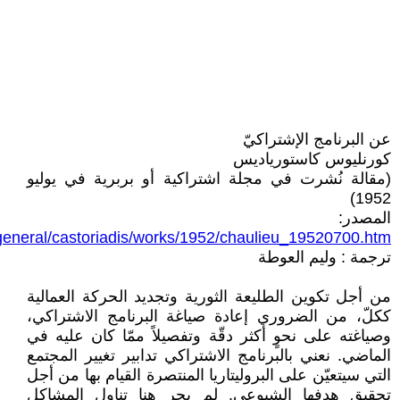
عن البرنامج الإشتراكيّ
كورنليوس كاستورياديس
‏(مقالة نُشرت في مجلة اشتراكية أو بربرية في يوليو
1952)‏
المصدر:
/general/castoriadis/works/1952/chaulieu_19520700.htm
ترجمة : وليم العوطة
من أجل تكوين الطليعة الثورية وتجديد الحركة العمالية
ككلّ، من الضروري إعادة صياغة البرنامج ‏الاشتراكي،
وصياغته على نحوٍ أكثر دقّة وتفصيلاً ممّا كان عليه في
الماضي. نعني بالبرنامج الاشتراكي ‏تدابير تغيير المجتمع
التي سيتعيّن على البروليتاريا المنتصرة القيام بها من أجل
تحقيق هدفها الشيوعي. ‏لم يجرِ هنا تناول المشاكل