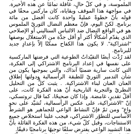
الملموسة، و في كلّ حالٍ، غافلة تمامًا عن هذه الأخيرة.
في مواجهة هذا الموقف وبقاياه، ‏كان ماركس محقًا في
قوله بأنّ خطوةً عمليةً واحدة كانت أفضل من مائة
برنامج. لكنّ اليوم، فإنّ معظم ‏النضال الثوريّ الملموس
هو في الواقع النضال ضد الالتباس الستاليني أو الإصلاحي
الذي يقدّم أشكالًا ‏أكثر أو أقل جدَّة من الاستغلال بوصفها
"اشتراكية". لا يكون هذا الكفاح ممكنًا إلاّ بإعدادٍ جديد
للبرنامج.‏
لقد رُدَّت أيضًا التقيّداتُ الطوعية التي فرضتها الماركسية
على نفسها في إعداد البرنامج الاشتراكي إلى ‏الفكرة،
التي كانت سارية ضمنيًا آنذاك، والتي بموجبها يكون من
شأن التدمير الثوريّ للطبقة الرأسمالية ‏ودولتها إطلاق
العنان العنان لبناء الاشتراكية. . يثبت كلٌّ من التحليل
النظريّ والتجربة التاريخية أنّ هذه ‏الفكرة كانت، على
أقلّ تقديرٍ، غامضة. وإذا كان صحيحًا، كما قال تروتسكي،
إنّ "الاشتراكية، على عكس ‏الرأسمالية، تُشيَّد على نحوٍ
واعٍ" ومن ثمّ فإنّ النشاط الواعي للجماهير هو الشرط
الأساسي للتطوّر ‏الاشتراكي، فيجب علينا استخلاص جميع
الاستنتاجات، وقبل كلّ شيء، من هذه الفكرة القائلة بأنّ
هذا ‏التشييد الواعي يفترض سلفًا توجيهًا برنامجيًا دقيقًا.‏