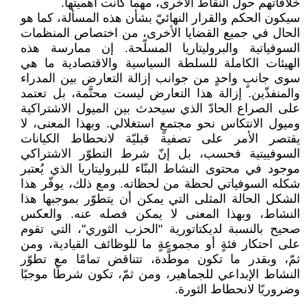
خلافاتهم حول النقاط الأخرى، مهما كانت ‏أهميتها‎.‎
سيكون الحكم والقرار النهائيّ بشأن هذه المسألة، كما هو
الحال في جميع القضايا الأخرى، من اختصاص ‏المنظمات
السوفياتية والبروليتاريا المسلّحة. إن ممارسة هذه
الهيئات الكاملة للسلطة السياسية والاقتصادية ‏ما هي
سوى جانبٍ واحدٍ من جوانب إزالة التعارض بين المدراء
والمنفذّين. إزالة هذا التعارض ليست ‏محتَّمة، بل تعتمد
على الصراع الحادّ الذي سيحدث بين الميول الاشتراكية
وميول الانتكاس نحو مجتمعٍ ‏استغلالي. وبهذا المعنى، لا
يقتصر الأمر على تصفية قبليّة لانحطاط الكيانات
السوفييتية فحسب، بل إنّ ‏شرط التطوّر الاشتراكي
موجود في محتوى النشاط البنّاء للبروليتاريا الذي يُعتبر
شكله السوفياتي لحظة من ‏لحظاته. ومع ذلك، يوفّر هذا
الشكل الحالة المثلى التي يمكن أن يتطوّر بموجبها هذا
النشاط، وبهذا ‏المعنى لا يمكن فصله عنه. والعكس
صحيح بالنسبة لديكتاتورية "الحزب الثوري"، التي تقوم
على احتكار ‏فئةٍ أو مجموعةٍ ما للوظائف القيادية، ومن
ثمّ، وبقدر ما تكون موطَّدة، تتناقض تمامًا مع تطوّر
النشاط ‏الإبداعي للجماهير، ومن ثمّ، تكون شرطًا موجبًا
وضروريًا لانحطاط الثورة.‏