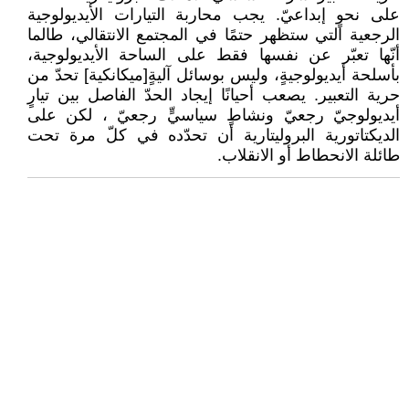
على نحوٍ إبداعيّ. يجب ‏محاربة التيارات الأيديولوجية
الرجعية التي ستظهر حتمًا في المجتمع الانتقالي، طالما
أنّها تعبّر عن ‏نفسها فقط على الساحة الأيديولوجية،
بأسلحة أيديولوجيةٍ، وليس بوسائل آليةٍ[ميكانكية] تحدّ من
حرية ‏التعبير. يصعب أحيانًا إيجاد الحدّ الفاصل بين تيارٍ
أيديولوجيّ رجعيّ ونشاطٍ سياسيٍّ رجعيّ ، لكن على
‏الديكتاتورية البروليتارية أن تحدّده في كلّ مرة تحت
طائلة الانحطاط أو الانقلاب‎.‎