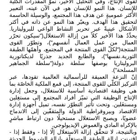
لقوى الإنتاج، وفي التحليل الأخير، نموَّ المقدرات ‏الكلّية
للإنسان. هذا النمو للإنسان هو، في الآن عينه، التعبير
الأكثر عموميةٍ عن هدف هذا المجتمع، ‏والوسيلة الحاسمة
لتحقيق هذا الهدف. ويعبّر هذا النمو عن ذاته في أكثر
الأشكال عينيةً عبر تحرير ‏النشاط الواعي للبروليتاريا.
يحدِّدُ هذا الأخير كلاً من إزالة الاستغلال("سيكون تحرّر
العمال من عمل ‏العمال أنفسهم")، وتطوّر القوى
المنتجة("لكلّ القوى المنتجة في المجتمع، وأهمّها الطبقة
الثورية.نفسها")، ‏والطابع الجديد جذريًا لديكتاتورية
البروليتاريا بوصفها سلطة دولة("سلطة الجماهير
المسلحة").‏
إنّ النزعة العميقة للرأسمالية العالمية تقودها، عبر
التركيز الكلّي للقوى المنتجة، إلى قمع الملكية الخاصّة ‏بما
هي وظيفة اقتصادية أساسية للاستغلال، وجعل إدارة
الإنتاج الوظيفة التي تميّز أفراد المجتمع إلى ‏مستغِلين
ومستغَلين. وتحت تأثير التطوّر نفسه، تميل أجهزة إدارة
الاقتصاد وبيروقراطية الدولة والمثقفّين ‏إلى الاندماج
عضويًا، ويصبح الاستغلال مستحيلًا دون ارتباط مباشرٍ
بالإكراه المادي والغموض ‏الإيديولوجي.‏
وبالنتيجة، لا تتحقّق إزالة الاستغلال إلّا إذا - وفقط إذا -
اقترنت إزالة الطبقة المستغِلّة بإزالة الشروط ‏الحديثة