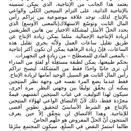
يعتمد هذا الجانب ‏من الإنتاجية، الذي يمكن تسميته
بالإنتاجية الذاتية، على التزام المنتِجين الكلّي والواعي
بالإنتاج. لذلك، ‏توجد علاقة موضوعية بين تراكم رأس
المال الثابت وتوسّع الاستهلاك(بالمعنى الأوسع) الذي
يحدد الحلّ ‏الأمثل لمشكلة الاختيار بين هاتين الطريقتين
لزيادة الإنتاجية الإجمالية. مثلما يمكن زيادة الإنتاج عن
‏طريق تقليل ساعات العمل ولأنّه يجري تقليل هذه
الساعات، فإنّ زيادة الرفاهية يمكن أن تكون أكثر ‏إنتاجية
- بالمعنى المادي للمصطلح – من زيادةٍ في التجهيزات. ‏
بحكم طبيعتها، يمكن لطبقة مستغِلَة أو لفئةٍ من المدراء
أن ترى جانبًا واحدًا فقط من المشكلة، ليصبح ‏تراكم
رأس المال الثابت هو السبيل الوحيد أمامها لزيادة الإنتاج.
فقط عندما يضع المرء نفسه في وجهة ‏نظر المنتِجين
يمكنه أن يحقّق توليفًا بين وجهتي النظر. مرة أخرى،
سيكون لهذا التوليف، في غياب ‏المنتِجين أنفسهم، قيمةٌ
مجرّدة فقط، ذلك لأنّ الالتصاق الواعي لهؤلاء المنتِجين
بالإنتاج هو الشرط ‏الأساسيّ لتحقيق تطويرٍ أقصى
للإنتاجية. وهذا الالتصاق لن يتحقّق إلاّ حين يعرف
المنتجون أنّ الحلّ ‏المفروض هو حلّهم الخاصّ‎.‎
طالما استمرّ النقص في السلَع، سيكون المجتمع ملزَمًا