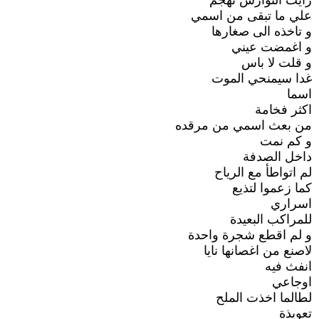
رايت النوارس تهجم
علي ما تبقى من اسمي
و تاخذه الى صغارها
و اغمضت عيني
و قلت لا باس
غدا سيمنحي الموت
اسما
اكثر فخامة
من بعث اسمي من مرقده
و كم نمت
داخل الصدفة
لم اتواطأ مع الرياح
كما زعموا لتذيع
اسراري
للمراكب البعيدة
و لم اقطع شجرة واحدة
لاصنع من اغصانها نايا
انفث فيه
اوجاعي
لطالما اخذت الملح
تعويذة