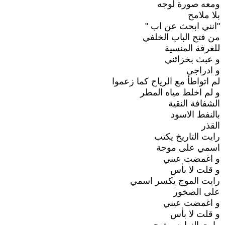
ومعه صورة لوجه
بلا ملامح
"انني ابحث عن اب "
من فتح الباب الخلفي
للغرفة المنسية
و عبث بخزائني
و ادراجي
لم اتواطأ مع الرياح كما زعموا
و لم اخلط مياه المطر
الشفافة النقية
بالنفط الاسود
القذر
رايت التاريخ يكتب
اسمي على موجة
و اغمضت عيني
و قلت لا بأس
رايت الموج يكسر اسمي
على الصخور
و اغمضت عيني
و قلت لا بأس