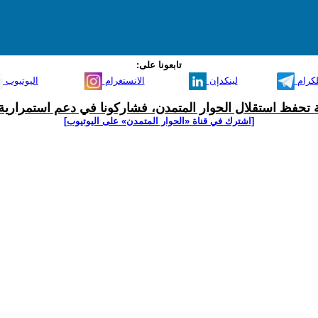
تابعونا على:
لكرام
لينكدإن
الانستغرام
اليوتيوب
ية تحفظ استقلال الحوار المتمدن، فشاركونا في دعم استمرارية 
[اشترك في قناة ‫«الحوار المتمدن» على اليوتيوب]