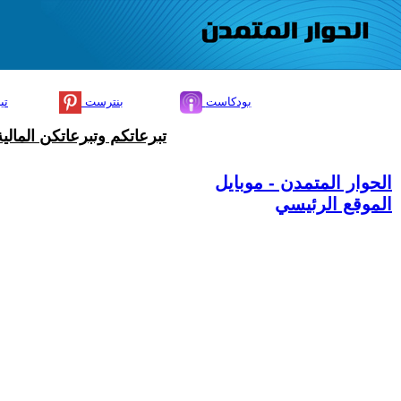
بودكاست
بنترست
تي
تبرعاتكم وتبرعاتكن المال
الحوار المتمدن - موبايل
الموقع الرئيسي