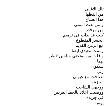
تلك الاغاني
من ايقظها
هذا الصباح
و من بعث اسمي
من مرقده
كنت قد بدات في ترميم
الجسر المقطوع
مع الزمن القديم
رممت معبدي ايضا
و قلت من يمنحني جناحين لاطير
بهما
سيكون
ربي
تصاحت مع عيوني
الحزينة
ووجهي الشاحب
ووضعت اعلانا بالخط العريض
في جريدة
يومية