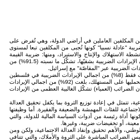
ن المكلفين العاملين في أراضي الدولة، وهي تُفرض على
بة "عادلة نسبيا" كونها تُجبى من المكلفين تبعا لمستوى
 الاستهلاك والإنتاج والاستيراد، ومنها: ضريبة القيمة
المضافة، ضريبة المحروقات، الرسوم الجمركية والمكوس، ....، وتِبعاً لبيانات وزارة المالية الفلسطينية في العام 2021، فإن الإيرادات الضريبية بشقيّها، تشكّل ما نسبته (91.5%) من
دات الضريبية عبر "المقاصّة" مع إسرائيل.
ومن خلال التحليل الكمّي لمبني (هيكل) الإيرادات الضريبية في فلسطين، فإن الضرائب المباشرة (الدخل والأملاك)، شكلّت فقط (8%) من اجمالي الإيرادات الضريبية في فلسطين
في العام 2021، في حين أن نسبة الضرائب غير المباشرة (القيمة المضافة، المحروقات، الجمارك، السجائر ...)، والتي يتم تحمليها على المستهلك، بلغت (92%) من اجمالي الإيرادات
%) من اجمالي الإيرادات الضريبية، في حين أن الضرائب (العمياء) تشكّل الغالبية العظمى من الإيرادات
ية، تتمثل في إعادة توزيع الثروة بما يكفل تحقيق العدالة
اجتماعية للفئات المهمشة والضعيفة والفقيرة. أما وظيفتها
ونها أداة رئيسة من أدوات السياسة المالية للدولة، والتي
عينة، أو تخفيضات ضريبة، وغيرها.
طني، والأهم تحقيق وإنفاذ العدالة الاجتماعية، ولكن ومن
س الضرائب المباشرة على الثروة والأملاك، والتي تتنافى