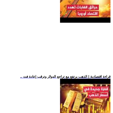
.. قراءة اقتصادية | الذهب يرتفع مع تراجع الدولار وترقب إعادة فت