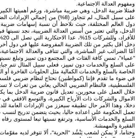
ومفهوم العدالة الاجتماعية.
على سبيل المثال، لم تتجاوز (8%) 
دول العالم المختلفة، حيث نلاحظ أن نسبة إسهامات ضريبة ا
لل
دخل أقل بكثير من تلك الضريبة المفروضة عليها في دول أخ
على السلع والخدمات دون تمييز، فعلى سبيل المثال تتم جباي
الخاصة بالسلع والخدمات الكمالية مثل الحلويات الفاخرة أو الع
في ضوء ما تقدم فإننا (كمواطنين) نحتاج لنظام ضريبي فلسطي
الفلسطينية، فالنظام الضريبي الحالي يعاني من ثغرات لا تستقي
خلال العمل على محورين، تعديل قانون ضريبة الدخل بما يك
الاموال والشركات ذات الأرباح الكبيرة، والتوسع الافقي ف
دخلا، وهذا الأمر حال تطبيقه سيعزز من الإيرادات العامة لل
تعمل الحكومة على اعداده حاليا، بحيث يتضمن تدريج لنسب ضر
السلع والخدمات الأساسية، وترتفع نسبتها تبعا لمستوى رفاه ا
الفقيرة والمهمشة.
وختاما، لا يمكن لشعب يَنْشُد "الحرية"، ألا تتوفر لديه مقوّما