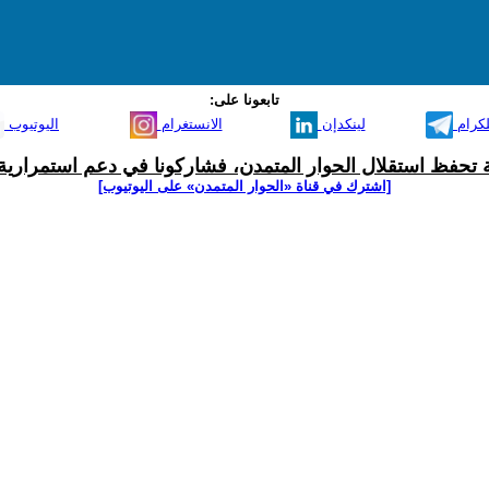
تابعونا على:
لكرام
لينكدإن
الانستغرام
اليوتيوب
ية تحفظ استقلال الحوار المتمدن، فشاركونا في دعم استمرارية 
[اشترك في قناة ‫«الحوار المتمدن» على اليوتيوب]