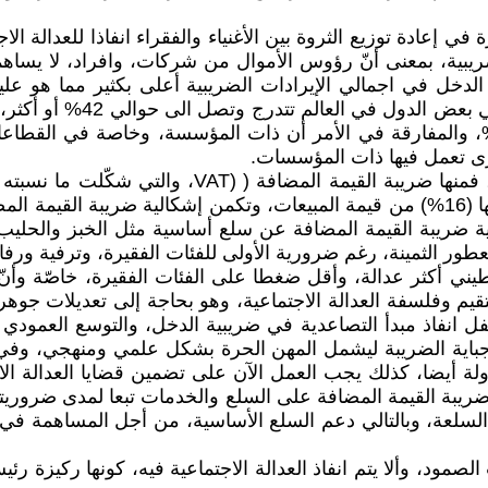
من إجمالي الإيرادات الضريبية، بمعنى أنّ رؤوس الأموال من شركات، وافر
لدخل في اجمالي الإيرادات الضريبية أعلى بكثير مما هو عل
أفراد، وللشركات 15%، عدا الاحتكارية التي تصل الى 20%، والمفارقة في الأمر أن ذات 
رى تعمل فيها ذات المؤسسات.
"عمياء"، تمس كافة الفئات في المجتمع دون تمييز وتبلغ نسبتها (16%) من قيمة المبيعات،
ة ضريبة القيمة المضافة عن سلع أساسية مثل الخبز والحليب،
طور الثمينة، رغم ضرورية الأولى للفئات الفقيرة، وترفية ورفاهي
ني أكثر عدالة، وأقل ضغطا على الفئات الفقيرة، خاصّة وأنّ 
م وفلسفة العدالة الاجتماعية، وهو بحاجة إلى تعديلات جوهرية 
فل انفاذ مبدأ التصاعدية في ضريبية الدخل، والتوسع العم
ي جباية الضريبة ليشمل المهن الحرة بشكل علمي ومنهجي، وفي
دولة أيضا، كذلك يجب العمل الآن على تضمين قضايا العدالة ا
يبة القيمة المضافة على السلع والخدمات تبعا لمدى ضروريتها
لسلعة، وبالتالي دعم السلع الأساسية، من أجل المساهمة في تعز
ت الصمود، وألا يتم انفاذ العدالة الاجتماعية فيه، كونها ركيزة 