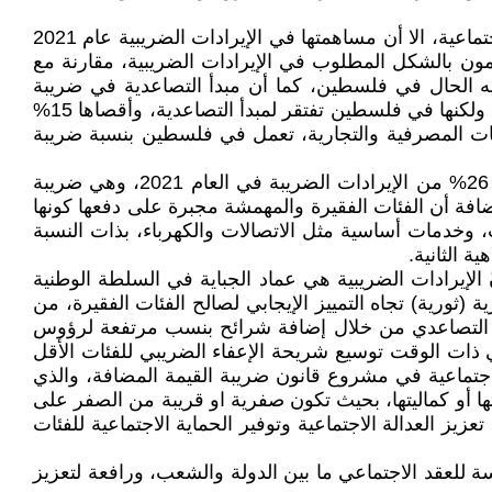
فمثلا ضريبة الدخل، وهي ضريبة مباشرة، ورغم أهميتها الكبيرة في إعادة توزيع الثروة بين الأغنياء والفقراء انفاذا للعدالة الاجتماعية، الا أن مساهمتها في الإيرادات الضريبية عام 2021
اد، لا يساهمون بالشكل المطلوب في الإيرادات الضريبية، مقارنة مع
يه الحال في فلسطين، كما أن مبدأ التصاعدية في ضريبة
الدخل، والتي تعتبر من أسس العدالة الضريبية، نجد نسبتها في بعض الدول في العالم تتدرج وتصل الى حوالي 42% أو أكثر، ولكنها في فلسطين تفتقر لمبدأ التصاعدية، وأقصاها 15%
المؤسسة، وخاصة في القطاعات المصرفية والتجارية، تعمل في فلسطين بنسبة ضريبة
أمّا الضرائب غير المباشرة، والتي تتنافى والعدالة الاجتماعية، فمنها ضريبة القيمة المضافة ( (VAT، والتي شكّلت ما نسبته 26% من الإيرادات الضريبة في العام 2021، وهي ضريبة
 وتكمن إشكالية ضريبة القيمة المضافة أن الفئات الفقيرة والمهمشة مجبرة على دفعها كونها
 وخدمات أساسية مثل الاتصالات والكهرباء، بذات النسبة
ة الثانية.
الإيرادات الضريبية هي عماد الجباية في السلطة الوطنية
(ثورية) تجاه التمييز الإيجابي لصالح الفئات الفقيرة، من
ودي التصاعدي من خلال إضافة شرائح بنسب مرتفعة لرؤوس
 ذات الوقت توسيع شريحة الإعفاء الضريبي للفئات الأقل
لاجتماعية في مشروع قانون ضريبة القيمة المضافة، والذي
 أو كماليتها، بحيث تكون صفرية او قريبة من الصفر على
يز العدالة الاجتماعية وتوفير الحماية الاجتماعية للفئات
رئيسة للعقد الاجتماعي ما بين الدولة والشعب، ورافعة لتعزيز