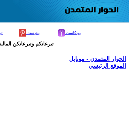
بودكاست
بنترست
تي
تبرعاتكم وتبرعاتكن المال
الحوار المتمدن - موبايل
الموقع الرئيسي